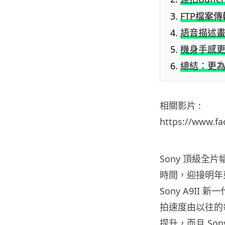
FTP檔案
語音描述畫
機身手感
總結：更
相關影片 :
https://www.f
Sony 頂級全片
時間，迎接明年
Sony A9I
拍速度由以往的每
提升，而且 S