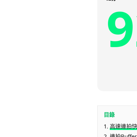
9
目錄
高速連拍
連拍Buf