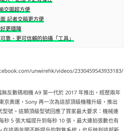
傳輸交圖超方便
面 記者交稿更方便
更好更穩陣
為可靠、更可信賴的拍攝「工具」
acebook.com/unwirehk/videos/2330459543933183/
幅無反數碼相機 A9 第一代於 2017 年推出，經歷兩年
東京奧運，Sony 再一次為這部頂級機種升級，推出
I 新一代型號。這類頂級型號回應了買家最大要求：機械連
秒 5 張大幅提升到每秒 10 張，最大連拍張數也有
ony 在這兩年間不斷提升的對焦系統，也反映到這部新