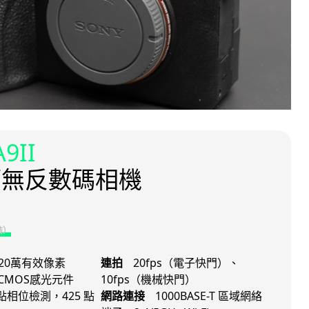
A9II
幅無反數碼相機
結）
420萬有效像素
連拍
20fps（電子快門）、
CMOS感光元件
10fps（機械快門）
 點相位檢測，425 點
網路連接
1000BASE-T 區域網絡