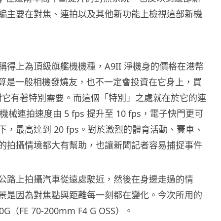
編主要在對焦、連拍以及其他新功能上檢視這部新機
稱得上為頂級旗艦機機種，A9II 淨機身的價格在港幣
0，就算是一般相機發燒友，也不一定會投資在它身上，買
然會對它有著特別需要。而這個「特別」之處就在於它的連
將機械連拍速度由 5 fps 提升至 10 fps，電子快門更可
，最高達到 20 fps。對於激烈的體育活動、賽車、
的拍攝情境都大有幫助，也讓新聞記者容易捕捉事件
公路上拍攝汽車從遠處駛近，然後在身邊走過的情
景是因為對焦點與距離每一刻都在變化。今次所用的
0G（FE 70-200mm F4 G OSS）。