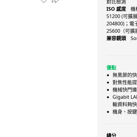
對比檢測
ISO 感度
機
51200 (可擴展
204800)；電
25600（可擴展
兼容鏡頭
So
優點
無黑屏的快
對焦性能提
機械快門連
Gigabit L
輸資料夠快
機身、按鍵
總分