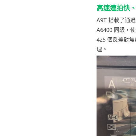
高速連拍快
A9II 搭載了通
A6400 同級，
425 個反差對
理。