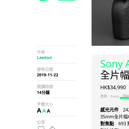
作者
Lawton
Sony 
發佈日期
全片
2019-11-22
閱讀時間
HK$34,990
14分鐘
查詢：Sony
（連
字體大小
A
感光元件
2
A
A
35mm全片幅
分享
對焦點
693