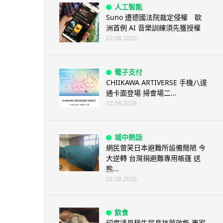
人工智能
Suno 遭德國法院裁定侵權 歐
洲首例 AI 音樂訓練須先獲授權
02.08.2026
電子支付
CHIIKAWA ARTIVERSE 手機八達
通卡面登場 掃會場二...
02.08.2026
城中熱話
網民曾笑日本避難所設備簡陋 今
大逆轉 台灣捐避難專用帳篷 送
熊...
02.08.2026
飲食
印度議員稱牛尿具抗菌效能 專家