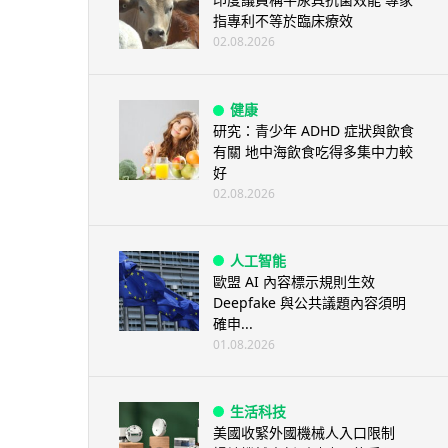
指專利不等於臨床療效
02.08.2026
健康
研究：青少年 ADHD 症狀與飲食
有關 地中海飲食吃得多集中力較
好
02.08.2026
人工智能
歐盟 AI 內容標示規則生效
Deepfake 與公共議題內容須明
確申...
01.08.2026
生活科技
美國收緊外國機械人入口限制