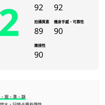
2
92
92
拍攝質素
機身手感、可靠性
89
90
連接性
90
快、狠、準、靜
fer增大，記憶卡更有彈性