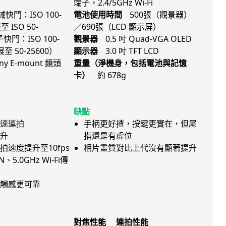
端子，2.4/5GHz Wi-Fi
械快門：ISO 100-
電池使用時間
500張（觀景器）
至 ISO 50-
／690張（LCD 顯示屏）
子快門：ISO 100-
觀景器
0.5 吋 Quad-VGA OLED
至 50-25600）
顯示器
3.0 吋 TFT LCD
ny E-mount 鏡頭
重量（淨機身，包括電池與記憶
卡）
約 678g
缺點
速連拍
手柄更好揸，按鍵更實在，但尾
升
指還是有虛位
拍速度提升至10fps
相片畫質對比上代沒有顯著提升
AN、5.0GHz Wi-Fi傳
觸感更可靠
對焦性能
連拍性能