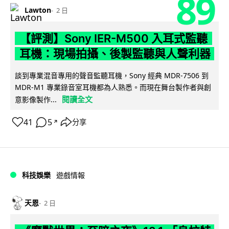
89
Lawton
2 日
【評測】Sony IER-M500 入耳式監聽
耳機：現場拍攝、後製監聽與人聲利器
談到專業混音專用的聲音監聽耳機，Sony 經典 MDR-7506 到
MDR-M1 專業錄音室耳機都為人熟悉。而現在舞台製作者與創
閱讀全文
意影像製作...
41
5
分享
↗
科技娛樂
遊戲情報
天恩
2 日