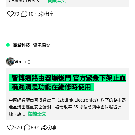
閱讀全文
CHARACTERS ST...
79
10
分享
↗
商業科技
資訊保安
Vin
1 日
智博通路由器爆後門 官方緊急下架止血
稱漏洞是功能在維修時使用
中國網通廠商智博通電子（Zbtlink Electronics）旗下的路由器
產品爆出嚴重安全漏洞，被發現每 35 秒便會與中國伺服器連
閱讀全文
線，旗...
370
83
分享
↗