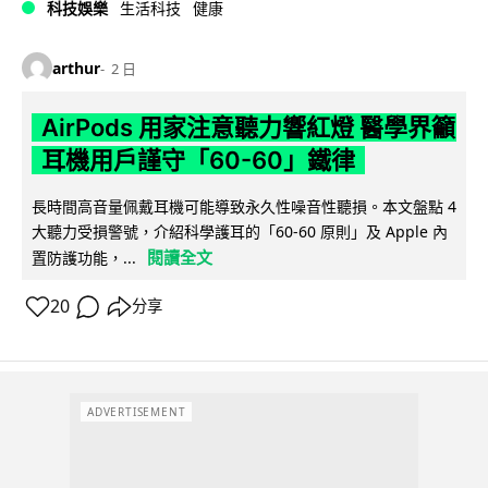
科技娛樂
生活科技
健康
arthur
2 日
AirPods 用家注意聽力響紅燈 醫學界籲
耳機用戶謹守「60-60」鐵律
長時間高音量佩戴耳機可能導致永久性噪音性聽損。本文盤點 4
大聽力受損警號，介紹科學護耳的「60-60 原則」及 Apple 內
閱讀全文
置防護功能，...
20
分享
ADVERTISEMENT