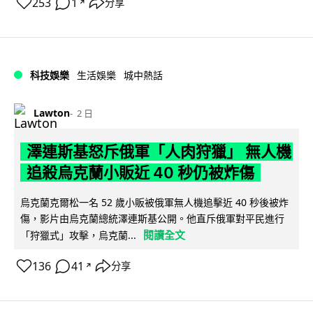
253
1
分享
↗
科技娛樂
生活娛樂
城中熱話
Lawton
2 日
澤連斯基怒斥俄軍「人肉狩獵」 無人機
追殺烏克蘭小販近 40 秒仍被炸傷
烏克蘭克爾松一名 52 歲小販被俄軍無人機追擊近 40 秒後被炸
傷，影片由烏克蘭總統澤連斯基公開。他直斥俄軍對平民進行
閱讀全文
「狩獵式」攻擊，烏克蘭...
136
41
分享
↗