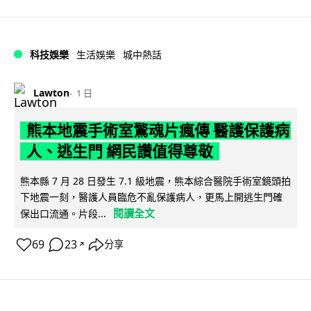
科技娛樂
生活娛樂
城中熱話
Lawton
1 日
熊本地震手術室驚魂片瘋傳 醫護保護病
人、逃生門 網民讚值得尊敬
熊本縣 7 月 28 日發生 7.1 級地震，熊本綜合醫院手術室鏡頭拍
下地震一刻，醫護人員臨危不亂保護病人，更馬上開逃生門確
閱讀全文
保出口流通。片段...
69
23
分享
↗