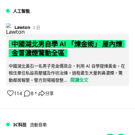
人工智能
Lawton
2 日
中國湖北男自學 AI 「煉金術」 屋內煉
金冒濃煙驚動全區
中國湖北黃石一名男子見金價高企，利用 AI 自學提煉黃金，在
租住單位私設高壓爐及作坊冶煉，過程產生大量刺鼻濃煙，驚
閱讀全文
動鄰居報警。警方到場揭發整...
114
8
分享
↗
3C科技
流動音樂