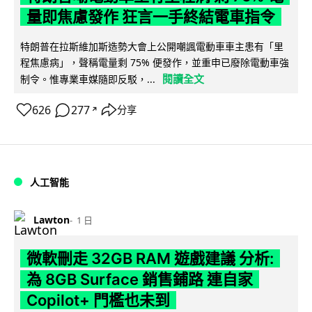
量即焦慮發作 狂言一手終結電車指令
特朗普在拉斯維加斯造勢大會上公開嘲諷電動車車主患有「里
程焦慮病」，聲稱電量剩 75% 便發作，並重申已廢除電動車強
閱讀全文
制令。惟專業車媒隨即反駁，...
626
277
分享
↗
人工智能
Lawton
1 日
微軟刪走 32GB RAM 遊戲建議 分析:
為 8GB Surface 銷售鋪路 連自家
Copilot+ 門檻也未到