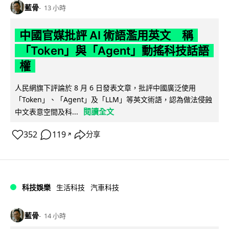
藍骨
13 小時
中國官媒批評 AI 術語濫用英文 稱
「Token」與「Agent」動搖科技話語
權
人民網旗下評論於 8 月 6 日發表文章，批評中國廣泛使用
「Token」、「Agent」及「LLM」等英文術語，認為做法侵蝕
閱讀全文
中文表意空間及科...
352
119
分享
↗
科技娛樂
生活科技
汽車科技
藍骨
14 小時