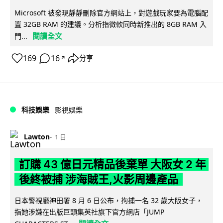
Microsoft 被發現靜靜刪除官方網站上，對遊戲玩家要為電腦配
置 32GB RAM 的建議。分析指微軟同時新推出的 8GB RAM 入
閱讀全文
門...
169
16
分享
↗
科技娛樂
影視娛樂
Lawton
1 日
訂購 43 億日元精品後棄單 大阪女 2 年
後終被捕 涉海賊王,火影周邊產品
日本警視廳神田署 8 月 6 日公布，拘捕一名 32 歲大阪女子，
指她涉嫌在出版巨頭集英社旗下官方網店「JUMP