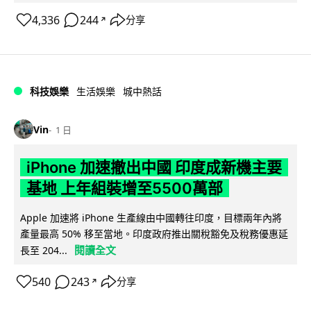
4,336
244
分享
↗
科技娛樂
生活娛樂
城中熱話
Vin
1 日
iPhone 加速撤出中國 印度成新機主要
基地 上年組裝增至5500萬部
Apple 加速將 iPhone 生產線由中國轉往印度，目標兩年內將
產量最高 50% 移至當地。印度政府推出關稅豁免及稅務優惠延
閱讀全文
長至 204...
540
243
分享
↗