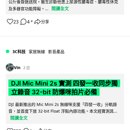
公斤後昏迷送院。醫生診斷他患上尿源性膿毒症、膿毒性休克
閱讀全文
及多器官功能障礙。...
23
4
分享
↗
3C科技
家居無線
影音產品
Vin
2 日
DJI Mic Mini 2s 實測 四發一收同步獨
立錄音 32-bit 防爆咪拍片必備
DJI 最新推出的 Mic Mini 2s 無線咪支援「四發一收」分軌錄
音，並首度下放 32-bit Float 浮點內錄功能。本文經實測其...
閱讀全文