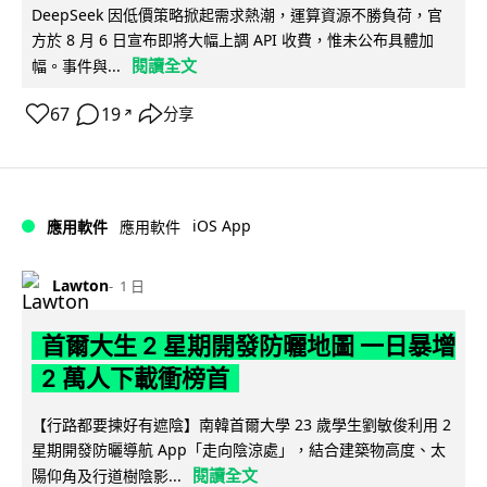
DeepSeek 因低價策略掀起需求熱潮，運算資源不勝負荷，官
方於 8 月 6 日宣布即將大幅上調 API 收費，惟未公布具體加
閱讀全文
幅。事件與...
67
19
分享
↗
iOS App
應用軟件
應用軟件
Lawton
1 日
首爾大生 2 星期開發防曬地圖 一日暴增
2 萬人下載衝榜首
【行路都要揀好有遮陰】南韓首爾大學 23 歲學生劉敏俊利用 2
星期開發防曬導航 App「走向陰涼處」，結合建築物高度、太
閱讀全文
陽仰角及行道樹陰影...