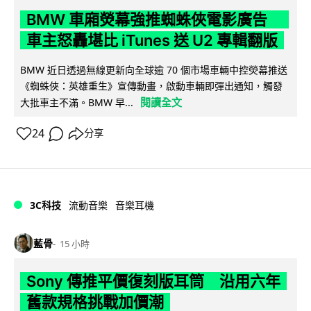
BMW 車廂熒幕強推蜘蛛俠電影廣告
車主怒轟堪比 iTunes 送 U2 專輯翻版
BMW 近日透過無線更新向全球逾 70 個市場車輛中控熒幕推送
《蜘蛛俠：英雄重生》宣傳動畫，啟動車輛即彈出通知，觸發
閱讀全文
大批車主不滿。BMW 早...
24
分享
3C科技
流動音樂
音樂耳機
藍骨
15 小時
Sony 傳推平價復刻版耳筒 沿用六年
舊款規格挑戰加價潮