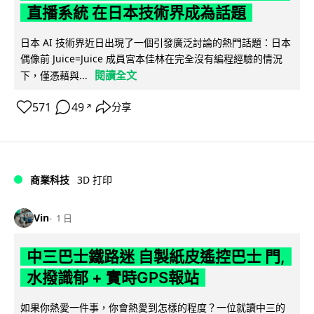
直播系統 在日本技術界成為話題
日本 AI 技術界近日出現了一個引發廣泛討論的熱門話題：日本
偶像前 Juice=Juice 成員宮本佳林在完全沒有編程經驗的情況
閱讀全文
下，僅憑藉與...
571
49
分享
↗
商業科技
3D 打印
Vin
1 日
中三巴士鐵路迷 自製紙皮遙控巴士 門,
水撥識郁 + 實時GPS報站
如果你熱愛一件事，你會熱愛到怎樣的程度？一位就讀中三的