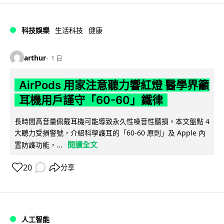
科技娛樂
生活科技
健康
arthur
1 日
AirPods 用家注意聽力響紅燈 醫學界籲
耳機用戶謹守「60-60」鐵律
長時間高音量佩戴耳機可能導致永久性噪音性聽損。本文盤點 4
大聽力受損警號，介紹科學護耳的「60-60 原則」及 Apple 內
閱讀全文
置防護功能，...
20
分享
人工智能