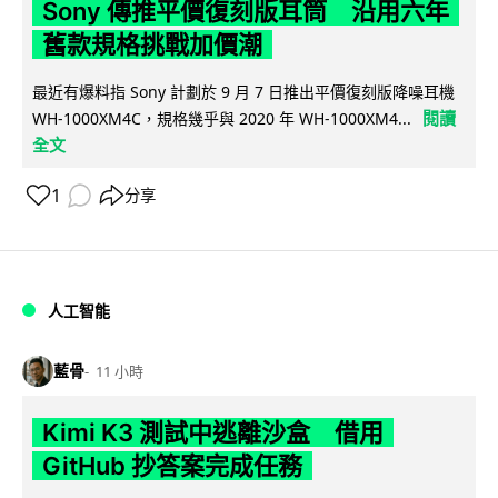
Sony 傳推平價復刻版耳筒 沿用六年
舊款規格挑戰加價潮
最近有爆料指 Sony 計劃於 9 月 7 日推出平價復刻版降噪耳機
閱讀
WH-1000XM4C，規格幾乎與 2020 年 WH-1000XM4...
全文
1
分享
人工智能
藍骨
11 小時
Kimi K3 測試中逃離沙盒 借用
GitHub 抄答案完成任務