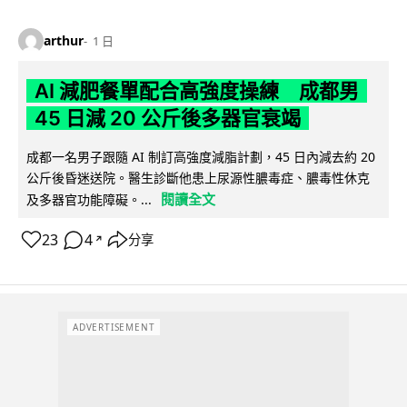
arthur
1 日
AI 減肥餐單配合高強度操練 成都男
45 日減 20 公斤後多器官衰竭
成都一名男子跟隨 AI 制訂高強度減脂計劃，45 日內減去約 20
公斤後昏迷送院。醫生診斷他患上尿源性膿毒症、膿毒性休克
閱讀全文
及多器官功能障礙。...
23
4
分享
↗
ADVERTISEMENT