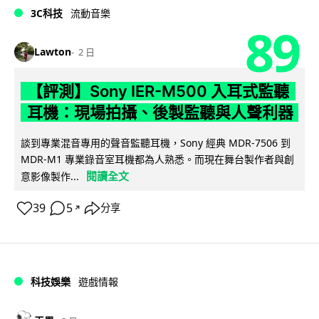
3C科技
流動音樂
89
Lawton
2 日
【評測】Sony IER-M500 入耳式監聽
耳機：現場拍攝、後製監聽與人聲利器
談到專業混音專用的聲音監聽耳機，Sony 經典 MDR-7506 到
MDR-M1 專業錄音室耳機都為人熟悉。而現在舞台製作者與創
閱讀全文
意影像製作...
39
5
分享
↗
科技娛樂
遊戲情報