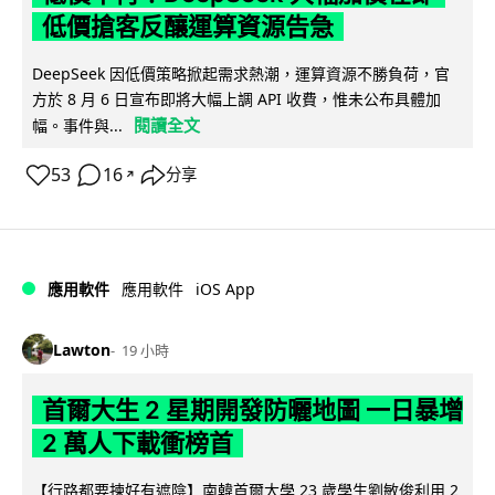
低價搶客反釀運算資源告急
DeepSeek 因低價策略掀起需求熱潮，運算資源不勝負荷，官
方於 8 月 6 日宣布即將大幅上調 API 收費，惟未公布具體加
閱讀全文
幅。事件與...
53
16
分享
↗
iOS App
應用軟件
應用軟件
Lawton
19 小時
首爾大生 2 星期開發防曬地圖 一日暴增
2 萬人下載衝榜首
【行路都要揀好有遮陰】南韓首爾大學 23 歲學生劉敏俊利用 2