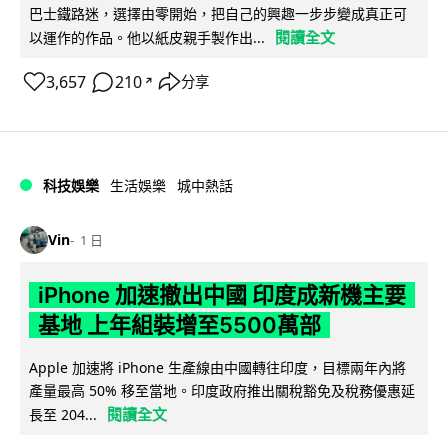
巴士鐵路迷，選擇由零開始，把自己的興趣一步步變成真正可
閱讀全文
以運作的作品。他以紙皮親手製作出...
3,657
210
分享
↗
科技娛樂
生活娛樂
城中熱話
Vin
1 日
iPhone 加速撤出中國 印度成新機主要
基地 上年組裝增至5500萬部
Apple 加速將 iPhone 生產線由中國轉往印度，目標兩年內將
產量最高 50% 移至當地。印度政府推出關稅豁免及稅務優惠延
閱讀全文
長至 204...