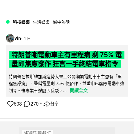
科技娛樂
生活娛樂
城中熱話
Vin
1 日
特朗普嘲電動車主有里程病 剩 75% 電
量即焦慮發作 狂言一手終結電車指令
特朗普在拉斯維加斯造勢大會上公開嘲諷電動車車主患有「里
程焦慮病」，聲稱電量剩 75% 便發作，並重申已廢除電動車強
閱讀全文
制令。惟專業車媒隨即反駁，...
608
270
分享
↗
ADVERTISEMENT