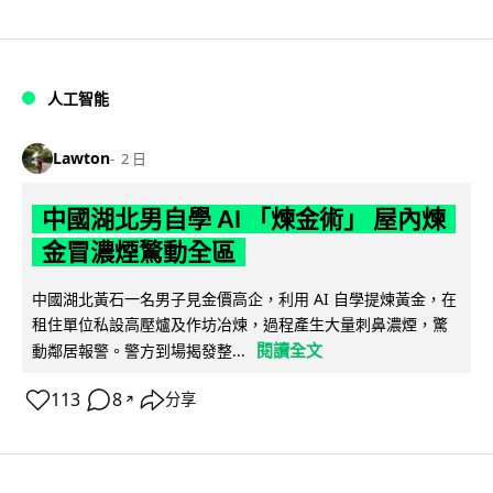
人工智能
Lawton
2 日
中國湖北男自學 AI 「煉金術」 屋內煉
金冒濃煙驚動全區
中國湖北黃石一名男子見金價高企，利用 AI 自學提煉黃金，在
租住單位私設高壓爐及作坊冶煉，過程產生大量刺鼻濃煙，驚
閱讀全文
動鄰居報警。警方到場揭發整...
113
8
分享
↗