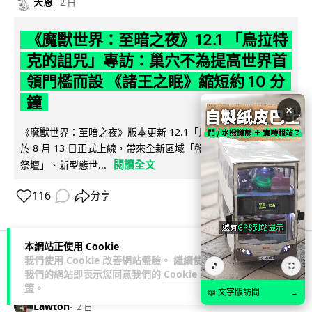
天恩
2 日
《魔獸世界：至暗之夜》12.1 「烏拉特
克的詛咒」專訪：巢穴不為提高世界首
領門檻而設 《諸王之眠》縮短約 10 分
鐘
×
《魔獸世界：至暗之夜》版本更新 12.1「烏拉特克的詛咒」將
於 8 月 13 日正式上線，帶來全新區域「盤蛇島」、地城「毒牙
閱讀全文
祭壇」、新型態世...
116
分享
本網站正使用 Cookie
我們使用 Cookie 改善網站體驗。 繼續使用
🎵
⛶
科技娛樂
遊戲情報
我們的網站即表示您同意我們的
Cookie 政
策
。
📖 文字版訪問
→
Lawton
2 日