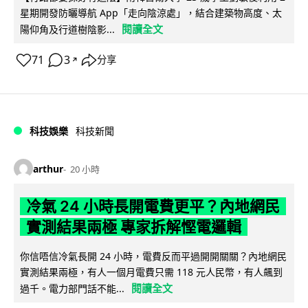
星期開發防曬導航 App「走向陰涼處」，結合建築物高度、太
閱讀全文
陽仰角及行道樹陰影...
71
3
分享
↗
科技娛樂
科技新聞
arthur
20 小時
冷氣 24 小時長開電費更平？內地網民
實測結果兩極 專家拆解慳電邏輯
你信唔信冷氣長開 24 小時，電費反而平過開開關關？內地網民
實測結果兩極，有人一個月電費只需 118 元人民幣，有人飆到
閱讀全文
過千。電力部門話不能...