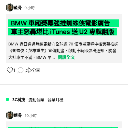
藍骨
9 小時
BMW 車廂熒幕強推蜘蛛俠電影廣告
車主怒轟堪比 iTunes 送 U2 專輯翻版
BMW 近日透過無線更新向全球逾 70 個市場車輛中控熒幕推送
《蜘蛛俠：英雄重生》宣傳動畫，啟動車輛即彈出通知，觸發
閱讀全文
大批車主不滿。BMW 早...
1
分享
3C科技
流動音樂
音樂耳機
藍骨
10 小時