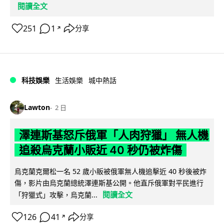
閱讀全文
251
1
分享
↗
科技娛樂
生活娛樂
城中熱話
Lawton
2 日
澤連斯基怒斥俄軍「人肉狩獵」 無人機
追殺烏克蘭小販近 40 秒仍被炸傷
烏克蘭克爾松一名 52 歲小販被俄軍無人機追擊近 40 秒後被炸
傷，影片由烏克蘭總統澤連斯基公開。他直斥俄軍對平民進行
閱讀全文
「狩獵式」攻擊，烏克蘭...
126
41
分享
↗