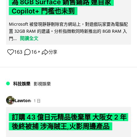
為 8GB Surface 銷售鋪路 連自家
Copilot+ 門檻也未到
Microsoft 被發現靜靜刪除官方網站上，對遊戲玩家要為電腦配
置 32GB RAM 的建議。分析指微軟同時新推出的 8GB RAM 入
閱讀全文
門...
163
16
分享
↗
科技娛樂
影視娛樂
Lawton
1 日
訂購 43 億日元精品後棄單 大阪女 2 年
後終被捕 涉海賊王,火影周邊產品