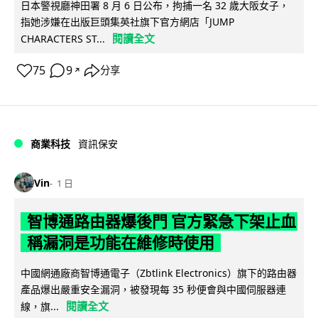
日本警視廳神田署 8 月 6 日公布，拘捕一名 32 歲大阪女子，
指她涉嫌在出版巨頭集英社旗下官方網店「JUMP
閱讀全文
CHARACTERS ST...
75
9
分享
↗
商業科技
資訊保安
Vin
1 日
智博通路由器爆後門 官方緊急下架止血
稱漏洞是功能在維修時使用
中國網通廠商智博通電子（Zbtlink Electronics）旗下的路由器
產品爆出嚴重安全漏洞，被發現每 35 秒便會與中國伺服器連
閱讀全文
線，旗...