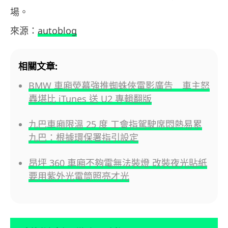
場。
來源：
autoblog
相關文章:
BMW 車廂熒幕強推蜘蛛俠電影廣告 車主怒
轟堪比 iTunes 送 U2 專輯翻版
九巴車廂限溫 25 度 工會指駕駛席悶熱易累
九巴：根據環保署指引設定
昂坪 360 車廂不夠電無法裝燈 改裝夜光貼紙
要用紫外光電筒照亮才光