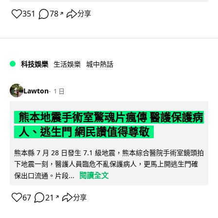
351
78
分享
↗
科技娛樂
生活娛樂
城中熱話
Lawton
1 日
熊本地震手術室驚魂片瘋傳 醫護保護病
人、逃生門 網民讚值得尊敬
熊本縣 7 月 28 日發生 7.1 級地震，熊本綜合醫院手術室鏡頭拍
下地震一刻，醫護人員臨危不亂保護病人，更馬上開逃生門確
閱讀全文
保出口流通。片段...
67
21
分享
↗