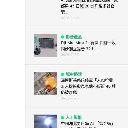
都男 45 日減 20 公斤後多器官
衰...
07.08.2026
影音產品
DJI Mic Mini 2s 實測 四發一收
同步獨立錄音 32-bi...
06.08.2026
城中熱話
澤連斯基怒斥俄軍「人肉狩獵」
無人機追殺烏克蘭小販近 40 秒
仍被炸傷
06.08.2026
人工智能
中國湖北男自學 AI 「煉金術」