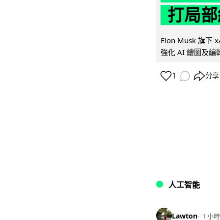
打局部
Elon Musk 旗下 x
強化 AI 繪圖及編輯.
1
分享
人工智能
Lawton
1 小時