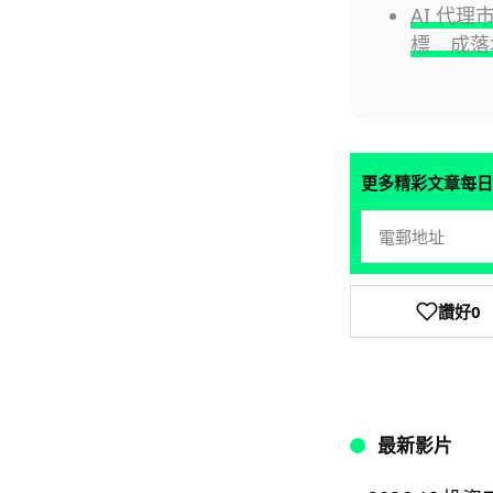
AI 代
標 成落
更多精彩文章每日
讚好
0
最新影片