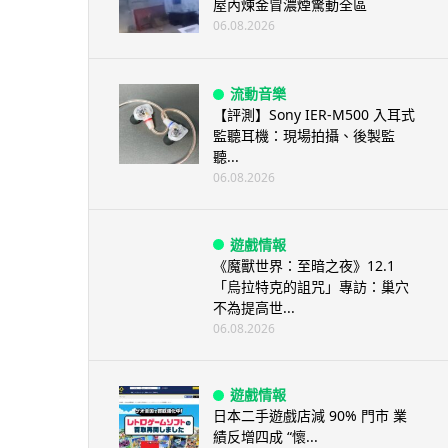
屋內煉金冒濃煙驚動全區
06.08.2026
流動音樂
【評測】Sony IER-M500 入耳式
監聽耳機：現場拍攝、後製監
聽...
06.08.2026
遊戲情報
《魔獸世界：至暗之夜》12.1
「烏拉特克的詛咒」專訪：巢穴
不為提高世...
06.08.2026
遊戲情報
日本二手遊戲店減 90% 門市 業
績反增四成 “懷...