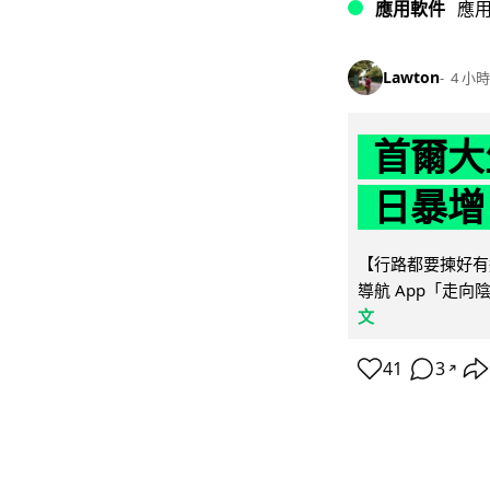
應用軟件
應
Lawton
4 小時
首爾大
日暴增
【行路都要揀好有遮
導航 App「走向
文
41
3
↗