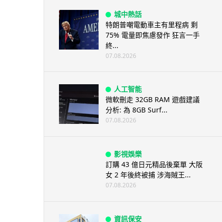
城中熱話
特朗普嘲電動車主有里程病 剩
75% 電量即焦慮發作 狂言一手
終...
07.08.2026
人工智能
微軟刪走 32GB RAM 遊戲建議
分析: 為 8GB Surf...
07.08.2026
影視娛樂
訂購 43 億日元精品後棄單 大阪
女 2 年後終被捕 涉海賊王...
07.08.2026
資訊保安