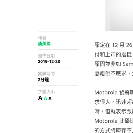
作者
唐美鳳
原定在 12 月 
付和上市的摺機 M
發佈日期
2019-12-23
原因並非如 Sam
憂慮供不應求，
閱讀時間
2分鐘
字體大小
Motorola 
A
A
A
求很大，迅速超出
時，但就表示跟
Motorola
的方式將庫存不足