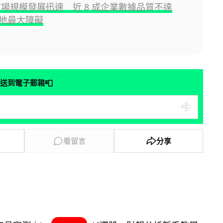
理市場規模發展迅速 近 8 成企業數據品質不達
地最大障礙
📮
送到電子郵箱
看留言
分享