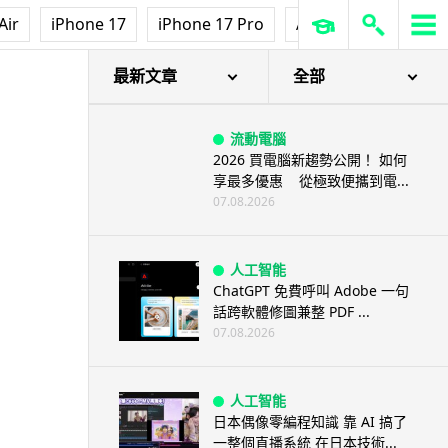
冷氣 24 小時長開電費更平？內
Air
iPhone 17
iPhone 17 Pro
AirPods Pro 3
Ap
地網民實測結果兩極 專家拆解慳
電邏輯
08.08.2026
最新文章
全部
流動電腦
2026 買電腦新趨勢公開！ 如何
享最多優惠 從極致便攜到電...
07.08.2026
人工智能
ChatGPT 免費呼叫 Adobe 一句
話跨軟體修圖兼整 PDF ...
07.08.2026
人工智能
日本偶像零編程知識 靠 AI 搞了
一整個直播系統 在日本技術...