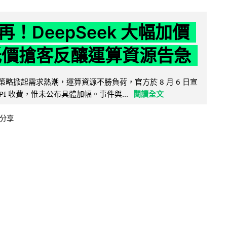
！DeepSeek 大幅加價
低價搶客反釀運算資源告急
因低價策略掀起需求熱潮，運算資源不勝負荷，官方於 8 月 6 日宣
PI 收費，惟未公布具體加幅。事件與...
閱讀全文
分享