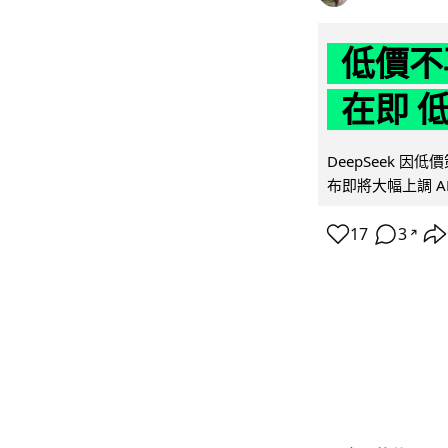
低價不再
在即 
DeepSeek 
布即將大幅上調 A
17
3
↗