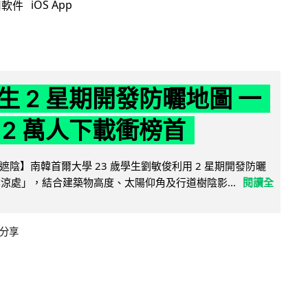
iOS App
用軟件
生 2 星期開發防曬地圖 一
 2 萬人下載衝榜首
陰】南韓首爾大學 23 歲學生劉敏俊利用 2 星期開發防曬
陰涼處」，結合建築物高度、太陽仰角及行道樹陰影...
閱讀全
分享