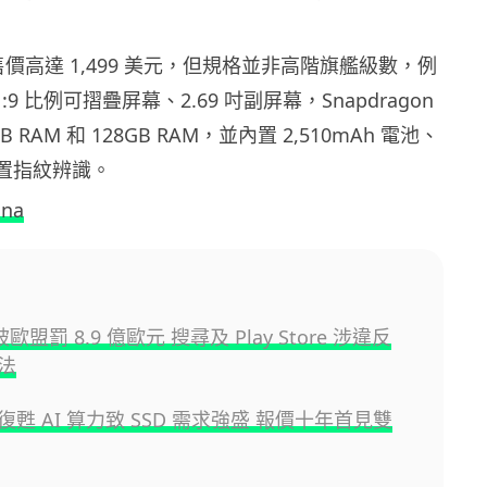
 的售價高達 1,499 美元，但規格並非高階旗艦級數，例
21:9 比例可摺疊屏幕、2.69 吋副屏幕，Snapdragon
B RAM 和 128GB RAM，並內置 2,510mAh 電池、
後置指紋辨識。
ina
 被歐盟罰 8.9 億歐元 搜尋及 Play Store 涉違反
法
甦 AI 算力致 SSD 需求強盛 報價十年首見雙