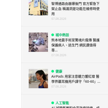
智博通路由器爆後門 官方緊急下
架止血 稱漏洞是功能在維修時使
用
07.08.2026
城中熱話
熊本地震手術室驚魂片瘋傳 醫護
保護病人、逃生門 網民讚值得
尊...
07.08.2026
健康
AirPods 用家注意聽力響紅燈 醫
學界籲耳機用戶謹守「60-60」...
07.08.2026
人工智能
AI 減肥餐單配合高強度操練 成