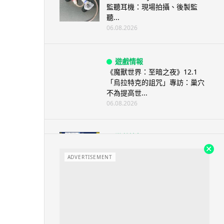
監聽耳機：現場拍攝、後製監
聽...
06.08.2026
遊戲情報
《魔獸世界：至暗之夜》12.1
「烏拉特克的詛咒」專訪：巢穴
不為提高世...
06.08.2026
遊戲情報
日本二手遊戲店減 90% 門市 業
績反增四成 “懷...
ADVERTISEMENT
06.08.2026
人工智能
Meta AI 模型測試期間入侵他家
公司 三大 AI 巨頭接連曝安全