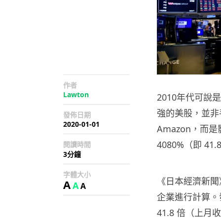
作者
Lawton
2010年代可說
強的美股，並非手
發佈日期
2020-01-01
Amazon，而是影
4080%（即 4
閱讀時間
3分鐘
字體大小
《日本經濟新聞》
A
A
A
企業進行計算。發現
41.8 倍（上月