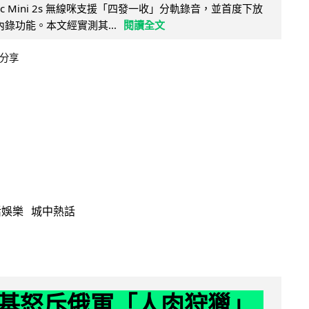
Mic Mini 2s 無線咪支援「四發一收」分軌錄音，並首度下放
 浮點內錄功能。本文經實測其...
閱讀全文
分享
活娛樂
城中熱話
基怒斥俄軍「人肉狩獵」