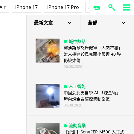
Air
iPhone 17
iPhone 17 Pro
AirPods Pro 3
Ap
最新文章
全部
城中熱話
澤連斯基怒斥俄軍「人肉狩獵」
無人機追殺烏克蘭小販近 40 秒
仍被炸傷
06.08.2026
人工智能
中國湖北男自學 AI 「煉金術」
屋內煉金冒濃煙驚動全區
06.08.2026
流動音樂
【評測】Sony IER-M500 入耳式