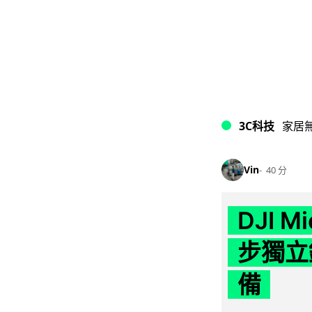
3C科技
家居
Vin
40 分
DJI M
步獨立錄
備