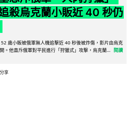
追殺烏克蘭小販近 40 秒仍
52 歲小販被俄軍無人機追擊近 40 秒後被炸傷，影片由烏克
開。他直斥俄軍對平民進行「狩獵式」攻擊，烏克蘭...
閱讀
分享