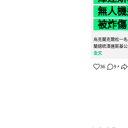
無人機
被炸傷
烏克蘭克爾松一名 
蘭總統澤連斯基公
全文
36
9
↗