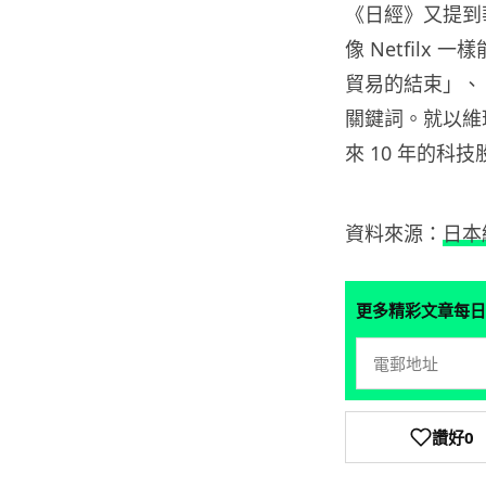
《日經》又提到
像 Netfil
貿易的結束」、
關鍵詞。就以維珍
來 10 年的科
資料來源：
日本
更多精彩文章每日
讚好
0