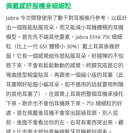
佩戴感舒服機身細細粒
Jabra 今次開發使用了數千對耳模進行參考，以設計
出一個既能貼服耳朵，而又能減小耳機體積的耳機
模型。首先先不論其他要素，Jabra Elite 75t 細細
粒（比上一代 65t 體積小 30%）戴上耳真係幾舒
服！它有一個感覺給你是貼服耳朵，好穩陣的不怕
跌下來，不會有鬆鬆動動的感覺。終歸究底是它的
彎曲造型相當貼耳，再跟來一個縮小版的耳塞（此
耳塞剛好貼服小編耳朵，如不適用的話就要用附隨
的其他耳塞了），在感覺上耳窩把整個耳機承接托
下來，跑步也不會怕耳機跌下來。75t 細細粒的好
處，是在佩戴後耳機不會突出超過耳廓，別人從
前、後面不會看出你的左、右耳有東西突出來，觀
感上比市面大部份真無線藍牙耳機都好得多。