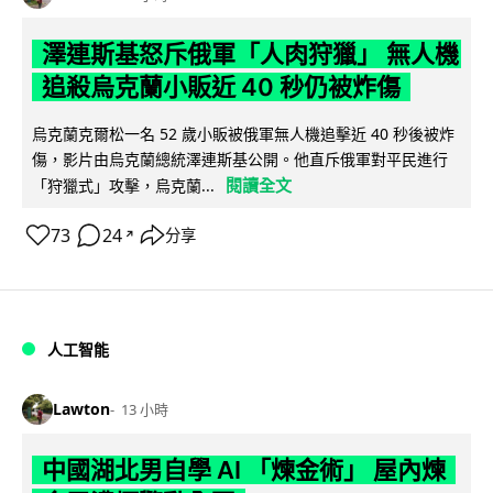
澤連斯基怒斥俄軍「人肉狩獵」 無人機
追殺烏克蘭小販近 40 秒仍被炸傷
烏克蘭克爾松一名 52 歲小販被俄軍無人機追擊近 40 秒後被炸
傷，影片由烏克蘭總統澤連斯基公開。他直斥俄軍對平民進行
閱讀全文
「狩獵式」攻擊，烏克蘭...
73
24
分享
↗
人工智能
Lawton
13 小時
中國湖北男自學 AI 「煉金術」 屋內煉