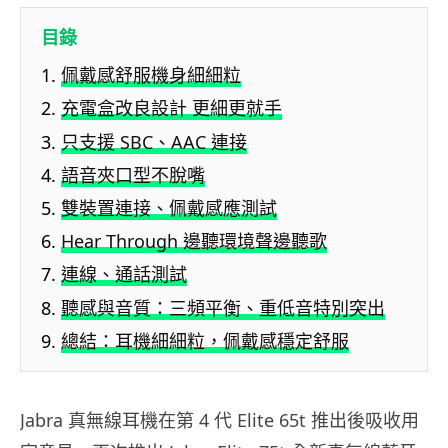
目錄
佩戴感舒服機身細細粒
充電盒改良設計 更細更就手
只支援 SBC、AAC 連接
語音夾口型不脫嘴
雙裝置連接、佩戴感應測試
Hear Through 邊聽環境聲邊聽歌
連線、通話測試
聽感與音質：三頻平衡、重低音特別突出
總結：耳機細細粒，佩戴感穩定舒服
Jabra 真無線耳機在第 4 代 Elite 65t 推出後吸收用