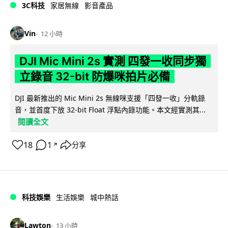
3C科技
家居無線
影音產品
Vin
12 小時
DJI Mic Mini 2s 實測 四發一收同步獨
立錄音 32-bit 防爆咪拍片必備
DJI 最新推出的 Mic Mini 2s 無線咪支援「四發一收」分軌錄
音，並首度下放 32-bit Float 浮點內錄功能。本文經實測其...
閱讀全文
18
1
分享
↗
科技娛樂
生活娛樂
城中熱話
Lawton
13 小時