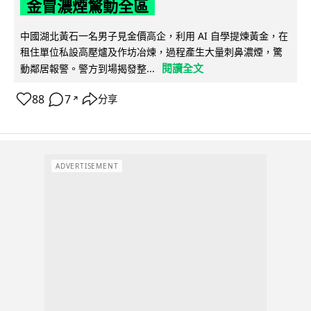
金冒濃煙驚動全區
中國湖北黃石一名男子見金價高企，利用 AI 自學提煉黃金，在
租住單位私設高壓爐及作坊冶煉，過程產生大量刺鼻濃煙，驚
閱讀全文
動鄰居報警。警方到場揭發整...
88
7
分享
↗
ADVERTISEMENT