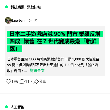
科技娛樂
遊戲情報
Lawton
15 小時
日本二手遊戲店減 90% 門市 業績反增
四成 "懷舊"在 Z 世代變成最潮「新鮮
感」
日本零售巨頭 GEO 將懷舊遊戲銷售門市從 1,000 間大幅減至
99 間，但銷售額卻不降反升至過往的 1.4 倍。做到「減店增
閱讀全文
收」奇蹟，...
195
11
分享
↗
人工智能