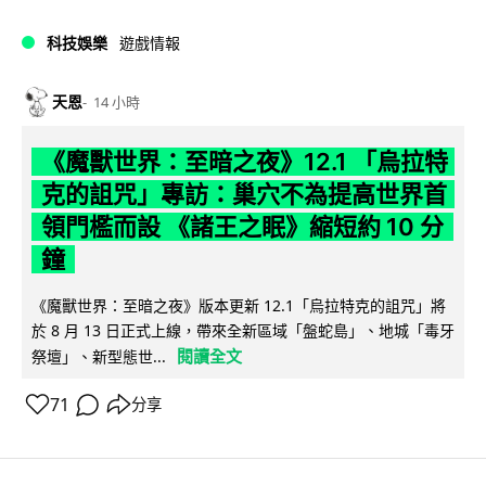
科技娛樂
遊戲情報
天恩
14 小時
《魔獸世界：至暗之夜》12.1 「烏拉特
克的詛咒」專訪：巢穴不為提高世界首
領門檻而設 《諸王之眠》縮短約 10 分
鐘
《魔獸世界：至暗之夜》版本更新 12.1「烏拉特克的詛咒」將
於 8 月 13 日正式上線，帶來全新區域「盤蛇島」、地城「毒牙
閱讀全文
祭壇」、新型態世...
71
分享