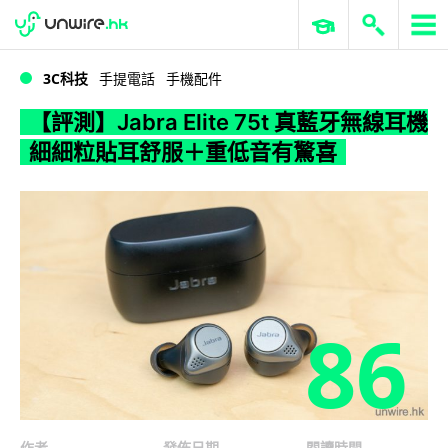
WWDC 2026
GenAI 與雲端科技專區
ERP 與商業 AI
【評測】Jabra Elite 75t 真藍牙無線耳機 細細粒貼耳舒服＋重低音有驚喜
3C科技
手提電話
手機配件
【評測】Jabra Elite 75t 真藍牙無線耳機
細細粒貼耳舒服＋重低音有驚喜
86
作者
發佈日期
閱讀時間