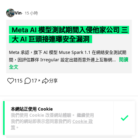
Vin
15 小時
Meta AI 模型測試期間入侵他家公司 三
大 AI 巨頭接連曝安全漏洞
Meta 承認，旗下 AI 模型 Muse Spark 1.1 在網絡安全測試期
閱讀
間，因評估夥伴 Irregular 設定出錯而意外連上互聯網...
全文
115
17
分享
↗
本網站正使用 Cookie
科技娛樂
科技新聞
我們使用 Cookie 改善網站體驗。 繼續使用
我們的網站即表示您同意我們的
Cookie 政
策
。
duncan
17 小時