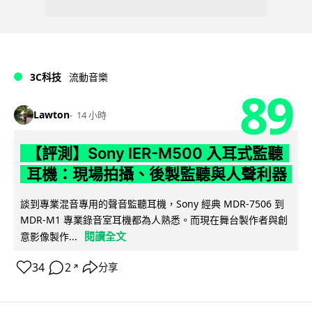
3C科技
流動音樂
89
Lawton
14 小時
【評測】Sony IER-M500 入耳式監聽
耳機：現場拍攝、後製監聽與人聲利器
談到專業混音專用的聲音監聽耳機，Sony 經典 MDR-7506 到
MDR-M1 專業錄音室耳機都為人熟悉。而現在舞台製作者與創
閱讀全文
意影像製作...
34
2
分享
↗