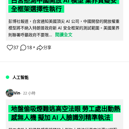
白宮拒測中國開放 AI 模型 業界質疑安
全框架選擇性執行
彭博社報道，白宮通知美國頂尖 AI 公司，中國開發的開放權重
模型將不納入特朗普政府新 AI 安全框架的測試範圍。美國業界
閱讀全文
則聯署呼籲政府不要限...
37
18
分享
↗
人工智能
Vin
22 小時
地盤偷吸煙難逃高空法眼 勞工處出動熱
感無人機 擬加 AI 人臉識別精準執法