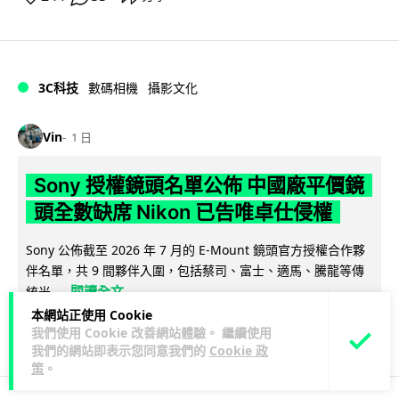
3C科技
數碼相機
攝影文化
Vin
1 日
Sony 授權鏡頭名單公佈 中國廠平價鏡
頭全數缺席 Nikon 已告唯卓仕侵權
Sony 公佈截至 2026 年 7 月的 E-Mount 鏡頭官方授權合作夥
伴名單，共 9 間夥伴入圍，包括蔡司、富士、適馬、騰龍等傳
閱讀全文
統光...
本網站正使用 Cookie
570
170
分享
我們使用 Cookie 改善網站體驗。 繼續使用
↗
我們的網站即表示您同意我們的
Cookie 政
策
。