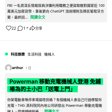
FBI 一名資深反情報探員涉嫌利用職務之便盜取敵對國家近 100
萬美元加密貨幣，事後更向 ChatGPT 諮詢理財及移民葡萄牙方
閱讀全文
案，最終因...
22
1
分享
↗
科技娛樂
生活科技
機械人
arthur
1 日
Powerman 移動充電機械人登港 免鋪
樁為的士小巴「送電上門」
你架電動車喺停車場搵唔到樁？有個機械人會自己行過嚟幫你
充電。THEi 高科院同內地公司研發出 Powerman 移動充電機
閱讀全文
械人，唔使鋪線裝樁...