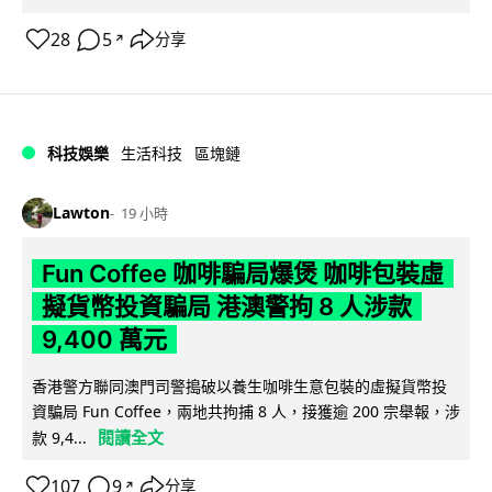
28
5
分享
↗
科技娛樂
生活科技
區塊鏈
Lawton
19 小時
Fun Coffee 咖啡騙局爆煲 咖啡包裝虛
擬貨幣投資騙局 港澳警拘 8 人涉款
9,400 萬元
香港警方聯同澳門司警搗破以養生咖啡生意包裝的虛擬貨幣投
資騙局 Fun Coffee，兩地共拘捕 8 人，接獲逾 200 宗舉報，涉
閱讀全文
款 9,4...
107
9
分享
↗