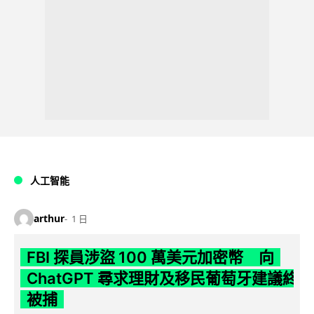
人工智能
arthur
1 日
FBI 探員涉盜 100 萬美元加密幣 向
ChatGPT 尋求理財及移民葡萄牙建議終
被捕