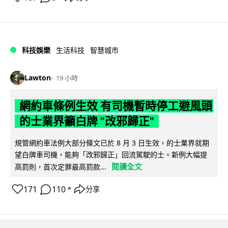
科技娛樂
生活科技
智慧城市
Lawton
19 小時
網約車條例生效 有司機暫時停工避風頭
的士業界籲白牌 "改邪歸正"
規管網約車法例大部分條文已於 8 月 3 日生效，的士業界就期
望白牌車司機，能夠「改邪歸正」回流駕駛的士。新例大幅提
閱讀全文
高罰則，首次定罪最高罰款...
171
110
分享
↗