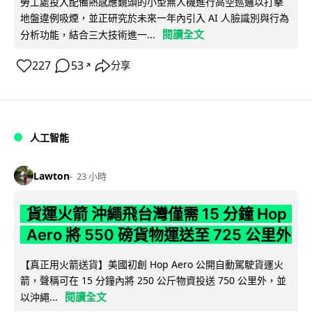
勞工處投入配備熱感應鏡頭的小型無人機進行高空巡邏以打擊
地盤違例吸煙，並正研究於未來一年內引入 AI 人臉識別與行為
閱讀全文
分析功能，結合三大技術進一...
227
53
分享
↗
人工智能
Lawton
23 小時
貨運火箭 沖繩飛台灣僅需 15 分鐘 Hop
Aero 將 550 磅貨物運送至 725 公里外
【真正用火箭送貨】美國初創 Hop Aero 公開自動駕駛貨運火
箭，聲稱可在 15 分鐘內將 250 公斤物資投送 750 公里外，並
閱讀全文
以沖繩...