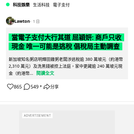
科技娛樂
生活科技
電子支付
Lawton
1 日
當電子支付大行其道 屈穎妍: 商戶只收
現金 唯一可能是逃稅 倡稅局主動調查
新加坡知名粥店明輝田雞粥老闆涉逃稅逾 380 萬坡元（約港幣
2,310 萬元）及洗黑錢被控上法庭，家中更藏逾 240 萬坡元現
閱讀全文
金（約港幣...
865
549
分享
↗
ADVERTISEMENT