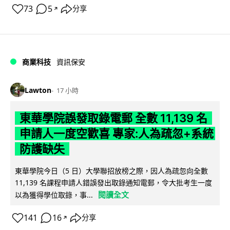
73
5
分享
↗
商業科技
資訊保安
Lawton
17 小時
東華學院誤發取錄電郵 全數 11,139 名
申請人一度空歡喜 專家:人為疏忽+系統
防護缺失
東華學院今日（5 日）大學聯招放榜之際，因人為疏忽向全數
11,139 名課程申請人錯誤發出取錄通知電郵，令大批考生一度
閱讀全文
以為獲得學位取錄，事...
141
16
分享
↗