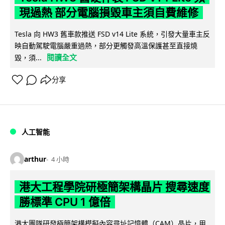
現過熱 部分電腦損毀車主須自費維修
Tesla 向 HW3 舊車款推送 FSD v14 Lite 系統，引發大量車主反
映自動駕駛電腦嚴重過熱，部分更觸發高溫保護甚至直接燒
閱讀全文
毀，須...
分享
人工智能
arthur
4 小時
港大工程學院研極簡架構晶片 搜尋速度
勝標準 CPU 1 億倍
港大團隊研發極簡架構模擬內容尋址記憶體（CAM）晶片，用