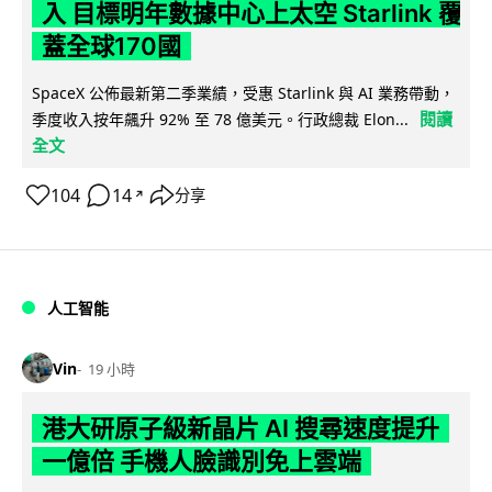
入 目標明年數據中心上太空 Starlink 覆
蓋全球170國
SpaceX 公佈最新第二季業績，受惠 Starlink 與 AI 業務帶動，
閱讀
季度收入按年飆升 92% 至 78 億美元。行政總裁 Elon...
全文
104
14
分享
↗
人工智能
Vin
19 小時
港大研原子級新晶片 AI 搜尋速度提升
一億倍 手機人臉識別免上雲端