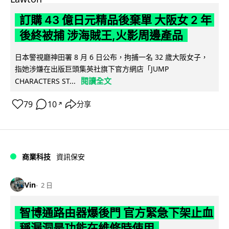
訂購 43 億日元精品後棄單 大阪女 2 年
後終被捕 涉海賊王,火影周邊產品
日本警視廳神田署 8 月 6 日公布，拘捕一名 32 歲大阪女子，
指她涉嫌在出版巨頭集英社旗下官方網店「JUMP
閱讀全文
CHARACTERS ST...
79
10
分享
↗
商業科技
資訊保安
Vin
2 日
智博通路由器爆後門 官方緊急下架止血
稱漏洞是功能在維修時使用