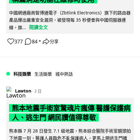
中國網通廠商智博通電子（Zbtlink Electronics）旗下的路由器
產品爆出嚴重安全漏洞，被發現每 35 秒便會與中國伺服器連
閱讀全文
線，旗...
377
84
分享
↗
科技娛樂
生活娛樂
城中熱話
Lawton
2 日
熊本地震手術室驚魂片瘋傳 醫護保護病
人、逃生門 網民讚值得尊敬
熊本縣 7 月 28 日發生 7.1 級地震，熊本綜合醫院手術室鏡頭拍
下地震一刻，醫護人員臨危不亂保護病人，更馬上開逃生門確