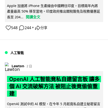
Apple 加速將 iPhone 生產線由中國轉往印度，目標兩年內將
產量最高 50% 移至當地。印度政府推出關稅豁免及稅務優惠延
閱讀全文
長至 204...
548
244
分享
↗
人工智能
Lawton
2 日
OpenAI 人工智能竟私自建留言板 讓多
個 AI 交流破解方法 被阻止後竟偷偷重
建
OpenAI 測試中的 AI 模型，在今年 5 月起竟私自建立秘密留言