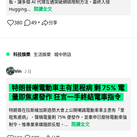
板，讓多個 AI 代理互通突破網絡限制方法，最終入侵
閱讀全文
Hugging...
380
49
分享
↗
科技娛樂
生活娛樂
城中熱話
Vin
2 日
特朗普嘲電動車主有里程病 剩 75% 電
量即焦慮發作 狂言一手終結電車指令
特朗普在拉斯維加斯造勢大會上公開嘲諷電動車車主患有「里
程焦慮病」，聲稱電量剩 75% 便發作，並重申已廢除電動車強
閱讀全文
制令。惟專業車媒隨即反駁，...