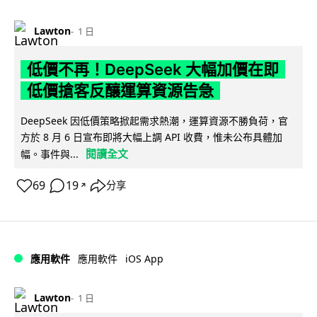
Lawton
1 日
低價不再！DeepSeek 大幅加價在即
低價搶客反釀運算資源告急
DeepSeek 因低價策略掀起需求熱潮，運算資源不勝負荷，官
方於 8 月 6 日宣布即將大幅上調 API 收費，惟未公布具體加
閱讀全文
幅。事件與...
69
19
分享
↗
iOS App
應用軟件
應用軟件
Lawton
1 日