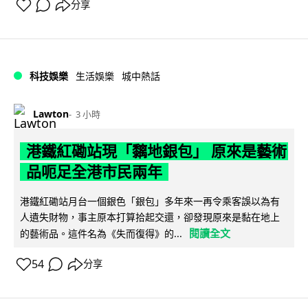
分享
科技娛樂
生活娛樂
城中熱話
Lawton
3 小時
港鐵紅磡站現「黐地銀包」 原來是藝術
品呃足全港市民兩年
港鐵紅磡站月台一個銀色「銀包」多年來一再令乘客誤以為有
人遺失財物，事主原本打算拾起交還，卻發現原來是黏在地上
閱讀全文
的藝術品。這件名為《失而復得》的...
54
分享