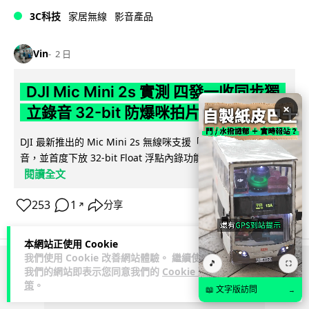
3C科技
家居無線
影音產品
Vin
2 日
DJI Mic Mini 2s 實測 四發一收同步獨
×
立錄音 32-bit 防爆咪拍片必備
DJI 最新推出的 Mic Mini 2s 無線咪支援「四發一收」分軌錄
音，並首度下放 32-bit Float 浮點內錄功能。本文經實測其...
閱讀全文
253
1
分享
↗
本網站正使用 Cookie
我們使用 Cookie 改善網站體驗。 繼續使用
🎵
⛶
我們的網站即表示您同意我們的
Cookie 政
ADVERTISEMENT
策
。
📖 文字版訪問
→