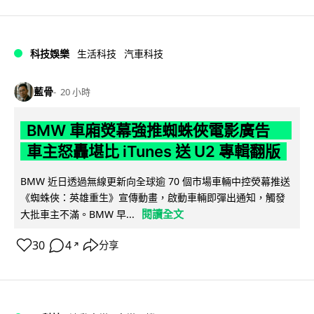
科技娛樂
生活科技
汽車科技
藍骨
20 小時
BMW 車廂熒幕強推蜘蛛俠電影廣告
車主怒轟堪比 iTunes 送 U2 專輯翻版
BMW 近日透過無線更新向全球逾 70 個市場車輛中控熒幕推送
《蜘蛛俠：英雄重生》宣傳動畫，啟動車輛即彈出通知，觸發
閱讀全文
大批車主不滿。BMW 早...
30
4
分享
↗