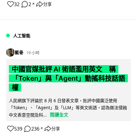
32
2
分享
↗
人工智能
藍骨
19 小時
中國官媒批評 AI 術語濫用英文 稱
「Token」與「Agent」動搖科技話語
權
人民網旗下評論於 8 月 6 日發表文章，批評中國廣泛使用
「Token」、「Agent」及「LLM」等英文術語，認為做法侵蝕
閱讀全文
中文表意空間及科...
539
236
分享
↗