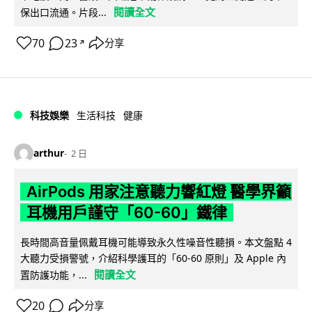
閱讀全文
保出口流通。片段...
70
23
分享
↗
科技娛樂
生活科技
健康
arthur
2 日
AirPods 用家注意聽力響紅燈 醫學界籲
耳機用戶謹守「60-60」鐵律
長時間高音量佩戴耳機可能導致永久性噪音性聽損。本文盤點 4
大聽力受損警號，介紹科學護耳的「60-60 原則」及 Apple 內
閱讀全文
置防護功能，...
20
分享