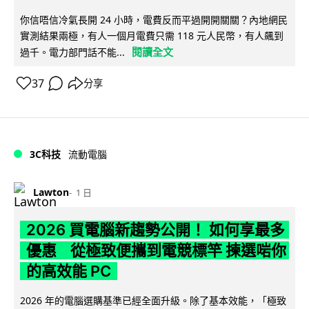
你信唔信冷氣長開 24 小時，電費反而平過開開關關？內地網民
實測結果兩極，有人一個月電費只需 118 元人民幣，有人飆到
閱讀全文
過千。電力部門話不能...
37
分享
3C科技
流動電腦
Lawton
1 日
2026 買電腦新趨勢公開！ 如何享最多
優惠 從極致便攜到電競標竿 揀選啱你
的高效能 PC
2026 年的電腦選購基準已經全面升級。除了基本效能，「極致