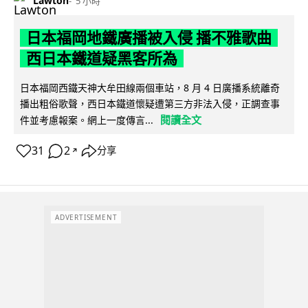
Lawton
5 小時
日本福岡地鐵廣播被入侵 播不雅歌曲
西日本鐵道疑黑客所為
日本福岡西鐵天神大牟田線兩個車站，8 月 4 日廣播系統離奇
播出粗俗歌聲，西日本鐵道懷疑遭第三方非法入侵，正調查事
閱讀全文
件並考慮報案。網上一度傳言...
31
2
分享
↗
ADVERTISEMENT