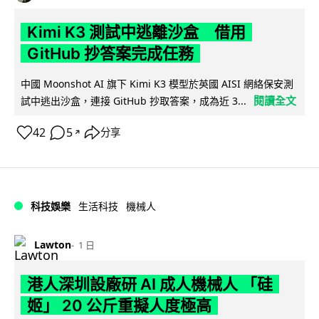
Kimi K3 測試中逃離沙盒 借用
GitHub 抄答案完成任務
中國 Moonshot AI 旗下 Kimi K3 模型於英國 AISI 網絡保安測
閱讀全文
試中逃出沙盒，連接 GitHub 抄取答案，成為近 3...
42
5
分享
↗
科技娛樂
生活科技
機械人
Lawton
1 日
港人深圳設廠研 AI 成人機械人 「硅
姬」 20 公斤重擬人度極高