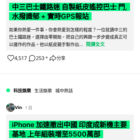
中三巴士鐵路迷 自製紙皮遙控巴士 門,
水撥識郁 + 實時GPS報站
如果你熱愛一件事，你會熱愛到怎樣的程度？一位就讀中三的
巴士鐵路迷，選擇由零開始，把自己的興趣一步步變成真正可
閱讀全文
以運作的作品。他以紙皮親手製作出...
4,517
253
分享
↗
科技娛樂
生活娛樂
城中熱話
Vin
1 日
iPhone 加速撤出中國 印度成新機主要
基地 上年組裝增至5500萬部