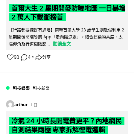
首爾大生 2 星期開發防曬地圖 一日暴增
2 萬人下載衝榜首
【行路都要揀好有遮陰】南韓首爾大學 23 歲學生劉敏俊利用 2
星期開發防曬導航 App「走向陰涼處」，結合建築物高度、太
閱讀全文
陽仰角及行道樹陰影...
90
4
分享
↗
科技娛樂
科技新聞
arthur
1 日
冷氣 24 小時長開電費更平？內地網民
自測結果兩極 專家拆解慳電邏輯