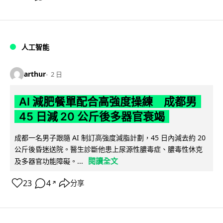
人工智能
arthur
2 日
AI 減肥餐單配合高強度操練 成都男
45 日減 20 公斤後多器官衰竭
成都一名男子跟隨 AI 制訂高強度減脂計劃，45 日內減去約 20
公斤後昏迷送院。醫生診斷他患上尿源性膿毒症、膿毒性休克
閱讀全文
及多器官功能障礙。...
23
4
分享
↗