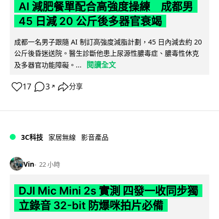
AI 減肥餐單配合高強度操練 成都男
45 日減 20 公斤後多器官衰竭
成都一名男子跟隨 AI 制訂高強度減脂計劃，45 日內減去約 20
公斤後昏迷送院。醫生診斷他患上尿源性膿毒症、膿毒性休克
閱讀全文
及多器官功能障礙。...
17
3
分享
↗
3C科技
家居無線
影音產品
Vin
22 小時
DJI Mic Mini 2s 實測 四發一收同步獨
立錄音 32-bit 防爆咪拍片必備