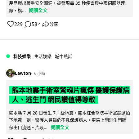
產品爆出嚴重安全漏洞，被發現每 35 秒便會與中國伺服器連
閱讀全文
線，旗...
229
58
分享
↗
科技娛樂
生活娛樂
城中熱話
Lawton
6 小時
熊本地震手術室驚魂片瘋傳 醫護保護病
人、逃生門 網民讚值得尊敬
熊本縣 7 月 28 日發生 7.1 級地震，熊本綜合醫院手術室鏡頭拍
下地震一刻，醫護人員臨危不亂保護病人，更馬上開逃生門確
閱讀全文
保出口流通。片段...