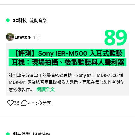
3C科技
流動音樂
89
Lawton
1 日
【評測】Sony IER-M500 入耳式監聽
耳機：現場拍攝、後製監聽與人聲利器
談到專業混音專用的聲音監聽耳機，Sony 經典 MDR-7506 到
MDR-M1 專業錄音室耳機都為人熟悉。而現在舞台製作者與創
閱讀全文
意影像製作...
36
4
分享
↗
科技娛樂
遊戲情報