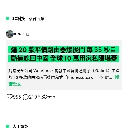
3C科技
家居無線
Vin
1 日
逾 20 款平價路由器爆後門 每 35 秒自
動連線回中國 全球 10 萬用家私隱堪憂
網絡安全公司 VulnCheck 揭發中國智博通電子（Zbtlink）生產
閱
的 20 多款路由器內置後門程式「Endlessdoors」（無盡...
讀全文
956
219
分享
↗
人工智能