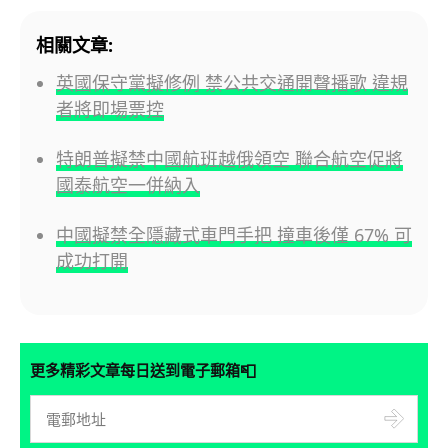
相關文章:
英國保守黨擬修例 禁公共交通開聲播歌 違規
者將即場票控
特朗普擬禁中國航班越俄領空 聯合航空促將
國泰航空一併納入
中國擬禁全隱藏式車門手把 撞車後僅 67% 可
成功打開
📮
更多精彩文章每日送到電子郵箱