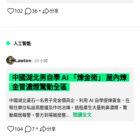
102
36
分享
↗
人工智能
Lawton
23 小時
中國湖北男自學 AI 「煉金術」 屋內煉
金冒濃煙驚動全區
中國湖北黃石一名男子見金價高企，利用 AI 自學提煉黃金，在
租住單位私設高壓爐及作坊冶煉，過程產生大量刺鼻濃煙，驚
閱讀全文
動鄰居報警。警方到場揭發整...
104
7
分享
↗