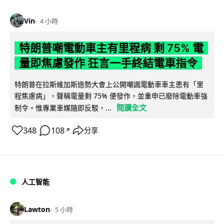
Vin
4 小時
特朗普嘲電動車主有里程病 剩 75% 電
量即焦慮發作 狂言一手終結電車指令
特朗普在拉斯維加斯造勢大會上公開嘲諷電動車車主患有「里
程焦慮病」，聲稱電量剩 75% 便發作，並重申已廢除電動車強
閱讀全文
制令。惟專業車媒隨即反駁，...
348
108
分享
↗
人工智能
Lawton
5 小時