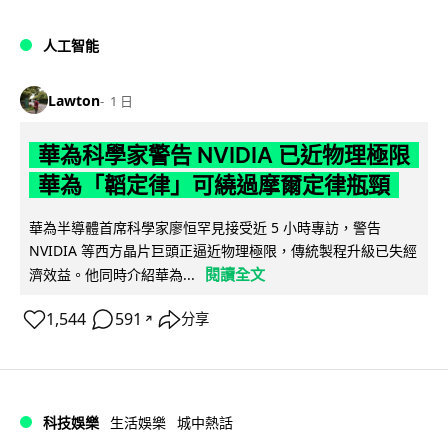
人工智能
Lawton
1 日
華為科學家警告 NVIDIA 已近物理極限
華為「韜定律」可繞過摩爾定律瓶頸
華為半導體首席科學家廖恒罕見接受近 5 小時專訪，警告
NVIDIA 等西方晶片巨頭正逼近物理極限，傳統製程升級已失經
閱讀全文
濟效益。他同時介紹華為...
1,544
591
分享
↗
科技娛樂
生活娛樂
城中熱話