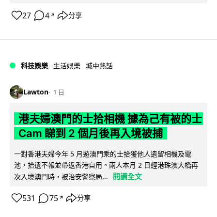
27
4
分享
↗
科技娛樂
生活娛樂
城中熱話
Lawton
1 日
港夫婦澳門的士拾相機 據為己有被的士
Cam 睇到 2 個月後再入境被捕
一對香港夫婦今年 5 月遊澳門乘的士拾獲他人遺留相機及電
池，拾遺不報並帶返香港自用。兩人本月 2 日經港珠澳大橋再
閱讀全文
次入境澳門時，被治安警察局...
531
75
分享
↗