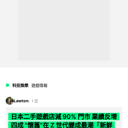
科技娛樂
遊戲情報
Lawton
1 日
日本二手遊戲店減 90% 門市 業績反增
四成 "懷舊"在 Z 世代變成最潮「新鮮