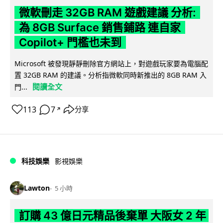
微軟刪走 32GB RAM 遊戲建議 分析:
為 8GB Surface 銷售鋪路 連自家
Copilot+ 門檻也未到
Microsoft 被發現靜靜刪除官方網站上，對遊戲玩家要為電腦配
置 32GB RAM 的建議。分析指微軟同時新推出的 8GB RAM 入
閱讀全文
門...
113
7
分享
↗
科技娛樂
影視娛樂
Lawton
5 小時
訂購 43 億日元精品後棄單 大阪女 2 年