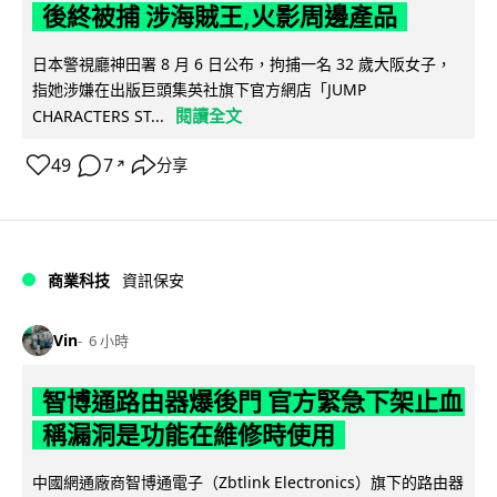
後終被捕 涉海賊王,火影周邊產品
日本警視廳神田署 8 月 6 日公布，拘捕一名 32 歲大阪女子，
指她涉嫌在出版巨頭集英社旗下官方網店「JUMP
閱讀全文
CHARACTERS ST...
49
7
分享
↗
商業科技
資訊保安
Vin
6 小時
智博通路由器爆後門 官方緊急下架止血
稱漏洞是功能在維修時使用
中國網通廠商智博通電子（Zbtlink Electronics）旗下的路由器