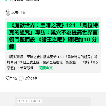
天恩
1 日
《魔獸世界：至暗之夜》12.1 「烏拉特
克的詛咒」專訪：巢穴不為提高世界首
領門檻而設 《諸王之眠》縮短約 10 分
鐘
《魔獸世界：至暗之夜》版本更新 12.1「烏拉特克的詛咒」將
於 8 月 13 日正式上線，帶來全新區域「盤蛇島」、地城「毒牙
閱讀全文
祭壇」、新型態世...
115
分享
ADVERTISEMENT