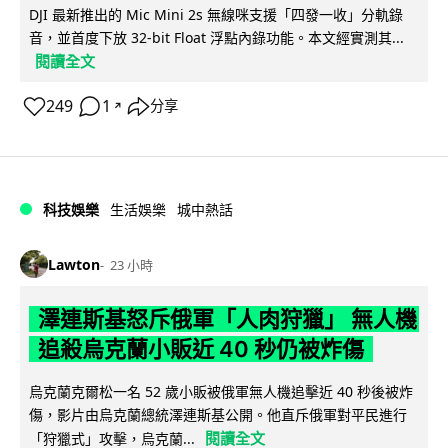
DJI 最新推出的 Mic Mini 2s 無線咪支援「四發一收」分軌錄
音，並首度下放 32-bit Float 浮點內錄功能。本文經實測其...
閱讀全文
249
1
分享
↗
科技娛樂
生活娛樂
城中熱話
Lawton
23 小時
澤連斯基怒斥俄軍「人肉狩獵」 無人機
追殺烏克蘭小販近 40 秒仍被炸傷
烏克蘭克爾松一名 52 歲小販被俄軍無人機追擊近 40 秒後被炸
傷，影片由烏克蘭總統澤連斯基公開。他直斥俄軍對平民進行
閱讀全文
「狩獵式」攻擊，烏克蘭...