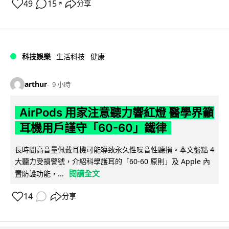
49
15
分享
↗
科技娛樂
生活科技
健康
arthur
9 小時
AirPods 用家注意聽力響紅燈 醫學界籲
耳機用戶謹守「60-60」鐵律
長時間高音量佩戴耳機可能導致永久性噪音性聽損。本文盤點 4
大聽力受損警號，介紹科學護耳的「60-60 原則」及 Apple 內
閱讀全文
置防護功能，...
14
分享