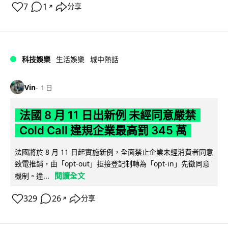
7
1
分享
↗
科技娛樂
生活娛樂
城中熱話
Vin
1 日
法國 8 月 11 日出新例 未經同意嚴禁
Cold Call 違規企業最高罰 345 萬
法國將於 8 月 11 日起實施新例，全面禁止企業未經消費者同意
致電推銷，由「opt-out」拒接登記制轉為「opt-in」先徵同意
閱讀全文
機制。違...
329
26
分享
↗