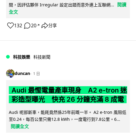
閱讀
間，因評估夥伴 Irregular 設定出錯而意外連上互聯網...
全文
132
20
分享
↗
科技娛樂
科技新聞
duncan
1 日
Audi 最慳電量產車現身 A2 e-tron 迷
彩造型曝光 快充 26 分鐘充滿 8 成電
Audi 呢部新車，能耗竟然係25年前嘅一半。 A2 e-tron 風阻低
至0.24，每百公里只需12.8 kWh，一度電行到7.8公里。6...
閱讀全文