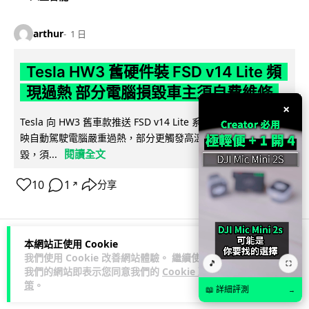
arthur
1 日
Tesla HW3 舊硬件裝 FSD v14 Lite 頻
現過熱 部分電腦損毀車主須自費維修
×
Tesla 向 HW3 舊車款推送 FSD v14 Lite 系統，引發大量車主反
映自動駕駛電腦嚴重過熱，部分更觸發高溫保護甚至直接燒
閱讀全文
毀，須...
10
1
分享
↗
本網站正使用 Cookie
人工智能
我們使用 Cookie 改善網站體驗。 繼續使用
🎵
⛶
我們的網站即表示您同意我們的
Cookie 政
策
。
📖 詳細評測
→
arthur
1 日