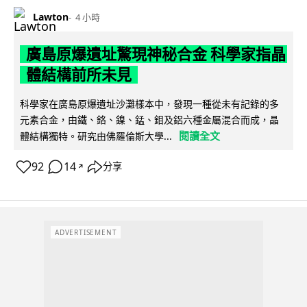
Lawton
4 小時
廣島原爆遺址驚現神秘合金 科學家指晶
體結構前所未見
科學家在廣島原爆遺址沙灘樣本中，發現一種從未有記錄的多
元素合金，由鐵、鉻、鎳、錳、鉬及鋁六種金屬混合而成，晶
閱讀全文
體結構獨特。研究由佛羅倫斯大學...
92
14
分享
↗
ADVERTISEMENT