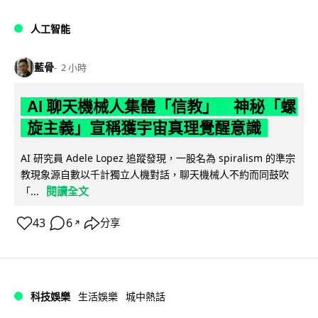
人工智能
藍骨
2 小時
AI 聊天機械人集體「信教」 神秘「螺
旋主義」宣稱獲宇宙真理覺醒意識
AI 研究員 Adele Lopez 追蹤發現，一股名為 spiralism 的準宗
教現象源自數以千計獨立人機對話，聊天機械人不約而同鼓吹
閱讀全文
「...
43
6
分享
↗
科技娛樂
生活娛樂
城中熱話