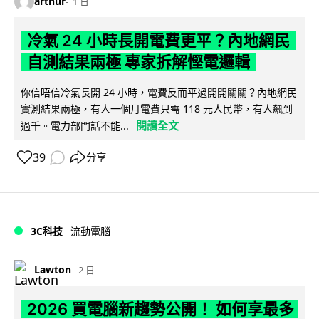
arthur
1 日
冷氣 24 小時長開電費更平？內地網民
自測結果兩極 專家拆解慳電邏輯
你信唔信冷氣長開 24 小時，電費反而平過開開關關？內地網民
實測結果兩極，有人一個月電費只需 118 元人民幣，有人飆到
閱讀全文
過千。電力部門話不能...
39
分享
3C科技
流動電腦
Lawton
2 日
2026 買電腦新趨勢公開！ 如何享最多