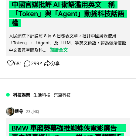
中國官媒批評 AI 術語濫用英文 稱
「Token」與「Agent」動搖科技話語
權
人民網旗下評論於 8 月 6 日發表文章，批評中國廣泛使用
「Token」、「Agent」及「LLM」等英文術語，認為做法侵蝕
閱讀全文
中文表意空間及科...
681
299
分享
↗
科技娛樂
生活科技
汽車科技
藍骨
23 小時
BMW 車廂熒幕強推蜘蛛俠電影廣告