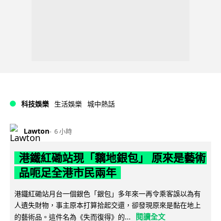
科技娛樂
生活娛樂
城中熱話
Lawton
6 小時
港鐵紅磡站現「黐地銀包」 原來是藝術
品呃足全港市民兩年
港鐵紅磡站月台一個銀色「銀包」多年來一再令乘客誤以為有
人遺失財物，事主原本打算拾起交還，卻發現原來是黏在地上
閱讀全文
的藝術品。這件名為《失而復得》的...