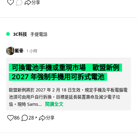
分享
3C科技
手提電話
藍骨
1 小時
可換電池手機或重現市場 歐盟新例
2027 年強制手機用可拆式電池
歐盟新例將於 2027 年 2 月 18 日生效，規定手機及平板電腦電
池須可由用戶自行拆換，目標是延長裝置壽命及減少電子垃
閱讀全文
圾。現時 Sams...
86
28
分享
↗