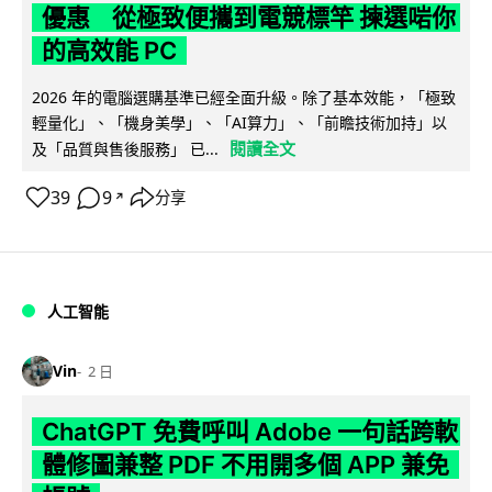
優惠 從極致便攜到電競標竿 揀選啱你
的高效能 PC
2026 年的電腦選購基準已經全面升級。除了基本效能，「極致
輕量化」、「機身美學」、「AI算力」、「前瞻技術加持」以
閱讀全文
及「品質與售後服務」 已...
39
9
分享
↗
人工智能
Vin
2 日
ChatGPT 免費呼叫 Adobe 一句話跨軟
體修圖兼整 PDF 不用開多個 APP 兼免