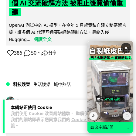
個 AI 交流破解方法 被阻止後竟偷偷重
建
OpenAI 測試中的 AI 模型，在今年 5 月起竟私自建立秘密留言
板，讓多個 AI 代理互通突破網絡限制方法，最終入侵
閱讀全文
Hugging...
×
386
50
分享
↗
科技娛樂
生活娛樂
城中熱話
Vin
2 日
本網站正使用 Cookie
我們使用 Cookie 改善網站體驗。 繼續使用
🎵
特朗普嘲電動車主有里程病 剩 75% 電
⛶
我們的網站即表示您同意我們的
Cookie 政
策
。
量即焦慮發作 狂言一手終結電車指令
📖 文字版訪問
→