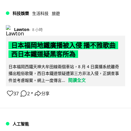
科技娛樂
生活科技
旅遊
Lawton
8 小時
日本福岡地鐵廣播被入侵 播不雅歌曲
西日本鐵道疑黑客所為
日本福岡西鐵天神大牟田線兩個車站，8 月 4 日廣播系統離奇
播出粗俗歌聲，西日本鐵道懷疑遭第三方非法入侵，正調查事
閱讀全文
件並考慮報案。網上一度傳言...
37
2
分享
↗
人工智能