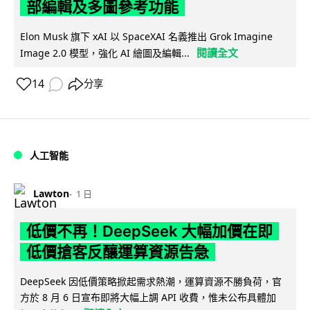
部編輯及多圖參考功能
Elon Musk 旗下 xAI 以 SpaceXAI 名義推出 Grok Imagine
閱讀全文
Image 2.0 模型，強化 AI 繪圖及編輯...
14
分享
人工智能
Lawton
1 日
低價不再！DeepSeek 大幅加價在即
低價搶客反釀運算資源告急
DeepSeek 因低價策略掀起需求熱潮，運算資源不勝負荷，官
方於 8 月 6 日宣布即將大幅上調 API 收費，惟未公布具體加