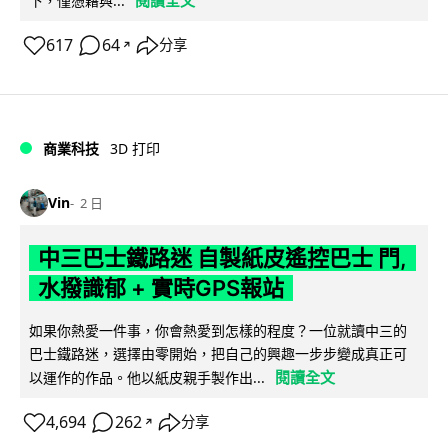
下，僅憑藉與...
617
64
分享
↗
商業科技
3D 打印
Vin
2 日
中三巴士鐵路迷 自製紙皮遙控巴士 門,
水撥識郁 + 實時GPS報站
如果你熱愛一件事，你會熱愛到怎樣的程度？一位就讀中三的
巴士鐵路迷，選擇由零開始，把自己的興趣一步步變成真正可
閱讀全文
以運作的作品。他以紙皮親手製作出...
4,694
262
分享
↗