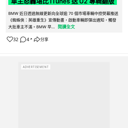
車主怒轟堪比 iTunes 送 U2 專輯翻版
BMW 近日透過無線更新向全球逾 70 個市場車輛中控熒幕推送
《蜘蛛俠：英雄重生》宣傳動畫，啟動車輛即彈出通知，觸發
閱讀全文
大批車主不滿。BMW 早...
32
4
分享
↗
ADVERTISEMENT