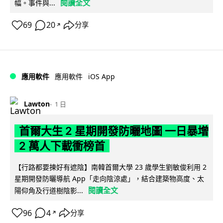
閱讀全文
幅。事件與...
69
20
分享
↗
iOS App
應用軟件
應用軟件
Lawton
1 日
首爾大生 2 星期開發防曬地圖 一日暴增
2 萬人下載衝榜首
【行路都要揀好有遮陰】南韓首爾大學 23 歲學生劉敏俊利用 2
星期開發防曬導航 App「走向陰涼處」，結合建築物高度、太
閱讀全文
陽仰角及行道樹陰影...
96
4
分享
↗