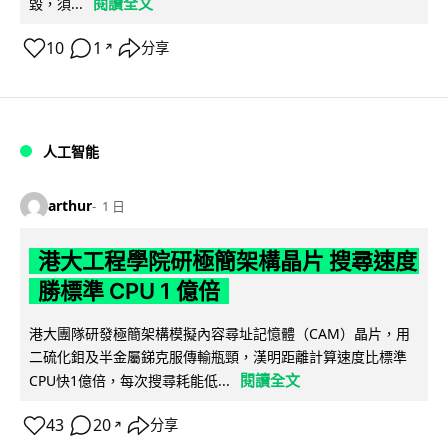
閱讀全文
毀，須...
10
1
分享
↗
人工智能
arthur
1 日
港大工程學院研極簡架構晶片 搜尋速度
勝標準 CPU 1 億倍
港大團隊研發極簡架構模擬內容尋址記憶體（CAM）晶片，用
二硫化鉬及半金屬銻克服傳輸瓶頸，漢明距離計算速度比標準
閱讀全文
CPU快1億倍，每次搜尋耗能低...
43
20
分享
↗