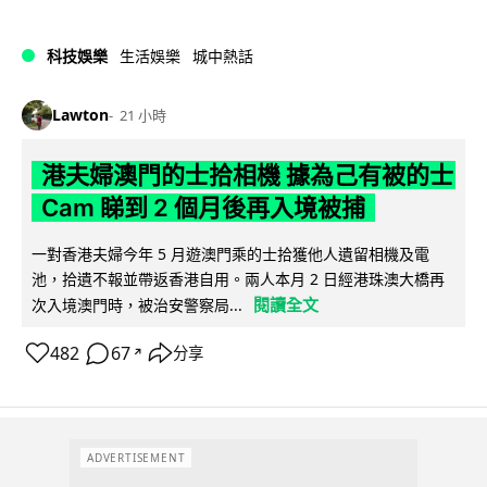
科技娛樂
生活娛樂
城中熱話
Lawton
21 小時
港夫婦澳門的士拾相機 據為己有被的士
Cam 睇到 2 個月後再入境被捕
一對香港夫婦今年 5 月遊澳門乘的士拾獲他人遺留相機及電
池，拾遺不報並帶返香港自用。兩人本月 2 日經港珠澳大橋再
閱讀全文
次入境澳門時，被治安警察局...
482
67
分享
↗
ADVERTISEMENT