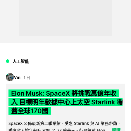
人工智能
Vin
1 日
Elon Musk: SpaceX 將挑戰萬億年收
入 目標明年數據中心上太空 Starlink 覆
蓋全球170國
SpaceX 公佈最新第二季業績，受惠 Starlink 與 AI 業務帶動，
閱讀
季度收入按年飆升 92% 至 78 億美元。行政總裁 Elon...