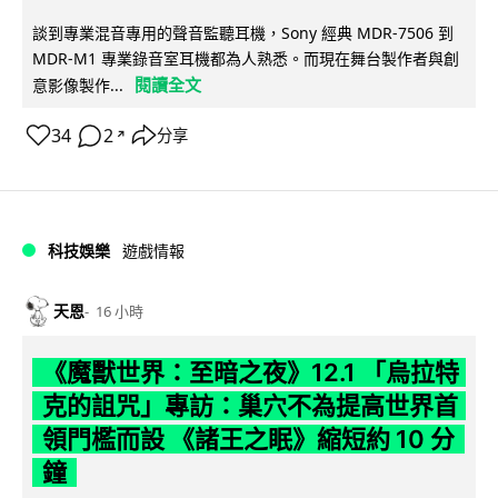
談到專業混音專用的聲音監聽耳機，Sony 經典 MDR-7506 到
MDR-M1 專業錄音室耳機都為人熟悉。而現在舞台製作者與創
閱讀全文
意影像製作...
34
2
分享
↗
科技娛樂
遊戲情報
天恩
16 小時
《魔獸世界：至暗之夜》12.1 「烏拉特
克的詛咒」專訪：巢穴不為提高世界首
領門檻而設 《諸王之眠》縮短約 10 分
鐘