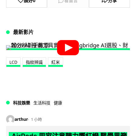
讚好
0
看留言
分享
最新影片
LCD
指紋辨識
紅米
科技娛樂
生活科技
健康
arthur
1 小時
AirPods 用家注意聽力響紅燈 醫學界籲