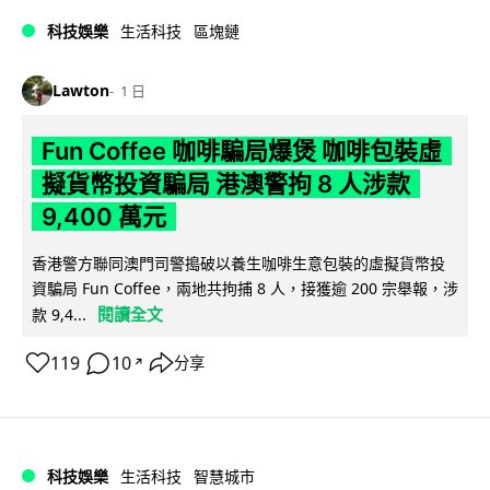
科技娛樂
生活科技
區塊鏈
Lawton
1 日
Fun Coffee 咖啡騙局爆煲 咖啡包裝虛
擬貨幣投資騙局 港澳警拘 8 人涉款
9,400 萬元
香港警方聯同澳門司警搗破以養生咖啡生意包裝的虛擬貨幣投
資騙局 Fun Coffee，兩地共拘捕 8 人，接獲逾 200 宗舉報，涉
閱讀全文
款 9,4...
119
10
分享
↗
科技娛樂
生活科技
智慧城市