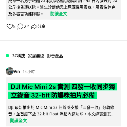
成都一名男子跟隨 AI 制訂高強度減脂計劃，45 日內減去約 20
公斤後昏迷送院。醫生診斷他患上尿源性膿毒症、膿毒性休克
閱讀全文
及多器官功能障礙。...
5
2
分享
↗
3C科技
家居無線
影音產品
Vin
14 小時
DJI Mic Mini 2s 實測 四發一收同步獨
立錄音 32-bit 防爆咪拍片必備
DJI 最新推出的 Mic Mini 2s 無線咪支援「四發一收」分軌錄
音，並首度下放 32-bit Float 浮點內錄功能。本文經實測其...
閱讀全文