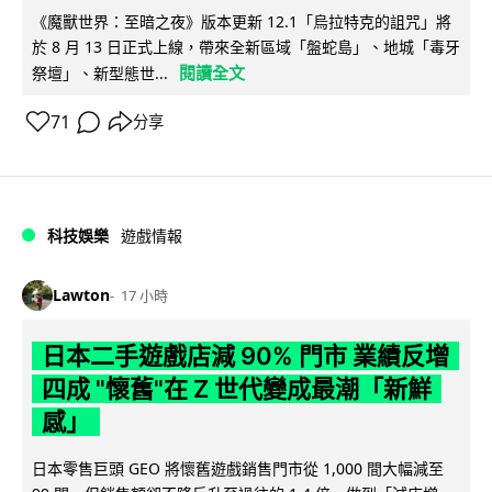
《魔獸世界：至暗之夜》版本更新 12.1「烏拉特克的詛咒」將
於 8 月 13 日正式上線，帶來全新區域「盤蛇島」、地城「毒牙
閱讀全文
祭壇」、新型態世...
71
分享
科技娛樂
遊戲情報
Lawton
17 小時
日本二手遊戲店減 90% 門市 業績反增
四成 "懷舊"在 Z 世代變成最潮「新鮮
感」
日本零售巨頭 GEO 將懷舊遊戲銷售門市從 1,000 間大幅減至