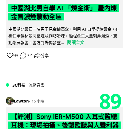
中國湖北男自學 AI 「煉金術」 屋內煉
金冒濃煙驚動全區
中國湖北黃石一名男子見金價高企，利用 AI 自學提煉黃金，在
租住單位私設高壓爐及作坊冶煉，過程產生大量刺鼻濃煙，驚
閱讀全文
動鄰居報警。警方到場揭發整...
93
7
分享
↗
3C科技
流動音樂
89
Lawton
16 小時
【評測】Sony IER-M500 入耳式監聽
耳機：現場拍攝、後製監聽與人聲利器