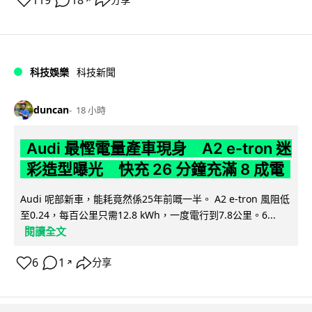
119
18
科技娛樂
科技新聞
duncan
18 小時
Audi 最慳電量產車現身 A2 e-tron 迷
彩造型曝光 快充 26 分鐘充滿 8 成電
Audi 呢部新車，能耗竟然係25年前嘅一半。 A2 e-tron 風阻低
至0.24，每百公里只需12.8 kWh，一度電行到7.8公里。6...
閱讀全文
6
1
分享
↗