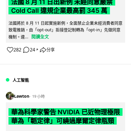
法國 8 月 11 日出新例 未經同意嚴禁
Cold Call 違規企業最高罰 345 萬
法國將於 8 月 11 日起實施新例，全面禁止企業未經消費者同意
致電推銷，由「opt-out」拒接登記制轉為「opt-in」先徵同意
閱讀全文
機制。違...
282
24
分享
↗
人工智能
Lawton
19 小時
華為科學家警告 NVIDIA 已近物理極限
華為「韜定律」可繞過摩爾定律瓶頸