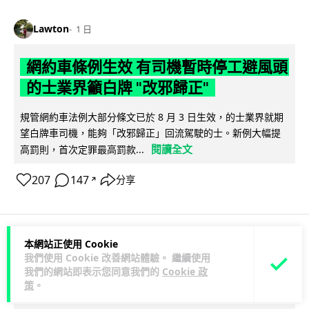
Lawton
1 日
網約車條例生效 有司機暫時停工避風頭
的士業界籲白牌 "改邪歸正"
規管網約車法例大部分條文已於 8 月 3 日生效，的士業界就期
望白牌車司機，能夠「改邪歸正」回流駕駛的士。新例大幅提
閱讀全文
高罰則，首次定罪最高罰款...
207
147
分享
↗
本網站正使用 Cookie
人工智能
我們使用 Cookie 改善網站體驗。 繼續使用
我們的網站即表示您同意我們的
Cookie 政
策
。
Lawton
1 日