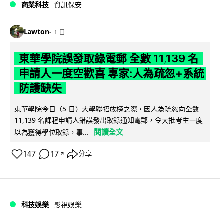
商業科技
資訊保安
Lawton
1 日
東華學院誤發取錄電郵 全數 11,139 名
申請人一度空歡喜 專家:人為疏忽+系統
防護缺失
東華學院今日（5 日）大學聯招放榜之際，因人為疏忽向全數
11,139 名課程申請人錯誤發出取錄通知電郵，令大批考生一度
閱讀全文
以為獲得學位取錄，事...
147
17
分享
↗
科技娛樂
影視娛樂