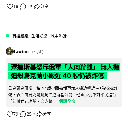
18
1
分享
↗
科技娛樂
生活娛樂
城中熱話
Lawton
15 小時
澤連斯基怒斥俄軍「人肉狩獵」 無人機
追殺烏克蘭小販近 40 秒仍被炸傷
烏克蘭克爾松一名 52 歲小販被俄軍無人機追擊近 40 秒後被炸
傷，影片由烏克蘭總統澤連斯基公開。他直斥俄軍對平民進行
閱讀全文
「狩獵式」攻擊，烏克蘭...
79
25
分享
↗