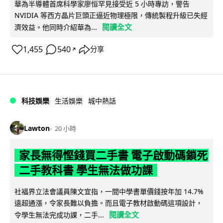
華為半導體首席科學家廖恒罕見接受近 5 小時專訪，警告
NVIDIA 等西方晶片巨頭正逼近物理極限，傳統製程升級已失經
閱讀全文
濟效益。他同時介紹華為...
1,455
540
分享
↗
科技娛樂
生活娛樂
城中熱話
Lawton
20 小時
家長無得慳錢買二手書 電子啟動碼鎖死
二手教科書 學生無法做功課
社福界立法會議員陳文宜指，一間中學書單價錢按年加 14.7%
遠超通漲，令家長難以負擔。而且電子教材啟動碼這項設計，
閱讀全文
令學生無法完成功課，二手...