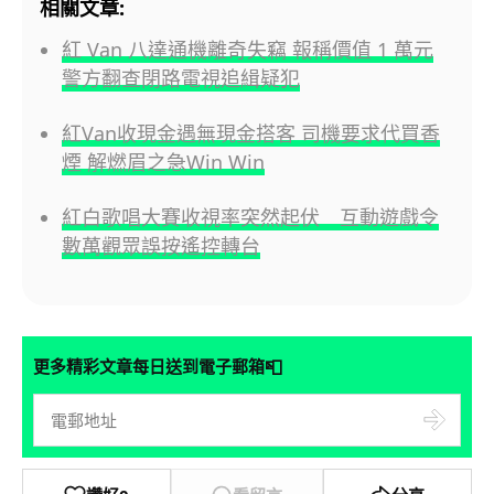
相關文章:
紅 Van 八達通機離奇失竊 報稱價值 1 萬元
警方翻查閉路電視追緝疑犯
紅Van收現金遇無現金搭客 司機要求代買香
煙 解燃眉之急Win Win
紅白歌唱大賽收視率突然起伏 互動遊戲令
數萬觀眾誤按遙控轉台
📮
更多精彩文章每日送到電子郵箱