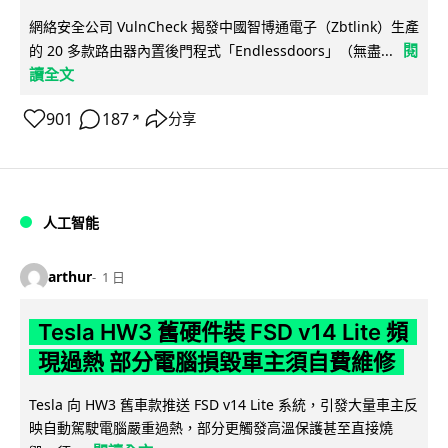
網絡安全公司 VulnCheck 揭發中國智博通電子（Zbtlink）生產
閱
的 20 多款路由器內置後門程式「Endlessdoors」（無盡...
讀全文
901
187
分享
↗
人工智能
arthur
1 日
Tesla HW3 舊硬件裝 FSD v14 Lite 頻
現過熱 部分電腦損毀車主須自費維修
Tesla 向 HW3 舊車款推送 FSD v14 Lite 系統，引發大量車主反
映自動駕駛電腦嚴重過熱，部分更觸發高溫保護甚至直接燒