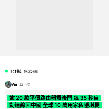
3C科技
家居無線
Vin
22 小時
逾 20 款平價路由器爆後門 每 35 秒自
動連線回中國 全球 10 萬用家私隱堪憂