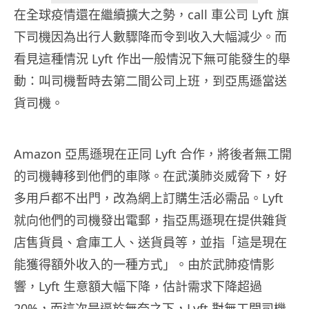
在全球疫情還在繼續擴大之勢，call 車公司 Lyft 旗
下司機因為出行人數驟降而令到收入大幅減少。而
看見這種情況 Lyft 作出一般情況下無可能發生的舉
動：叫司機暫時去第二間公司上班，到亞馬遜當送
貨司機。
Amazon 亞馬遜現在正同 Lyft 合作，將後者無工開
的司機轉移到他們的車隊。在武漢肺炎威脅下，好
多用戶都不出門，改為網上訂購生活必需品。Lyft
就向他們的司機發出電郵，指亞馬遜現在提供雜貨
店售貨員、倉庫工人、送貨員等，並指「這是現在
能獲得額外收入的一種方式」。由於武肺疫情影
響，Lyft 生意額大幅下降，估計需求下降超過
20%，而這次是逼於無奈之下，Lyft 對無工開司機