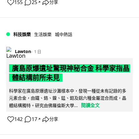
155
25
分享
↗
科技娛樂
生活娛樂
城中熱話
Lawton
1 日
廣島原爆遺址驚現神秘合金 科學家指晶
體結構前所未見
科學家在廣島原爆遺址沙灘樣本中，發現一種從未有記錄的多
元素合金，由鐵、鉻、鎳、錳、鉬及鋁六種金屬混合而成，晶
閱讀全文
體結構獨特。研究由佛羅倫斯大學...
142
17
分享
↗