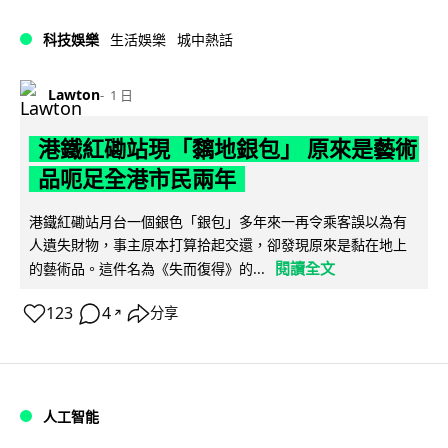
科技娛樂
生活娛樂
城中熱話
Lawton
1 日
港鐵紅磡站現「黐地銀包」 原來是藝術
品呃足全港市民兩年
港鐵紅磡站月台一個銀色「銀包」多年來一再令乘客誤以為有
人遺失財物，事主原本打算拾起交還，卻發現原來是黏在地上
閱讀全文
的藝術品。這件名為《失而復得》的...
123
4
分享
↗
人工智能