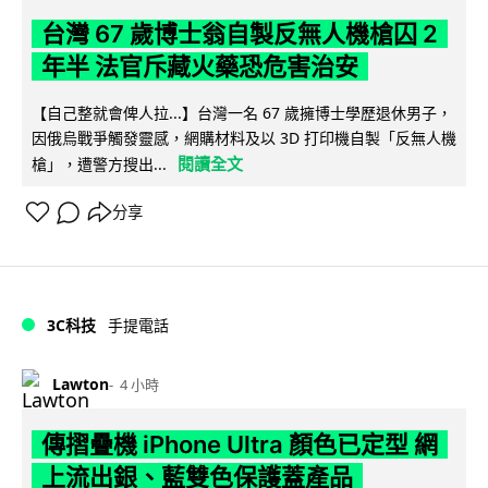
台灣 67 歲博士翁自製反無人機槍囚 2
年半 法官斥藏火藥恐危害治安
【自己整就會俾人拉...】台灣一名 67 歲擁博士學歷退休男子，
因俄烏戰爭觸發靈感，網購材料及以 3D 打印機自製「反無人機
閱讀全文
槍」，遭警方搜出...
分享
3C科技
手提電話
Lawton
4 小時
傳摺疊機 iPhone Ultra 顏色已定型 網
上流出銀、藍雙色保護蓋產品