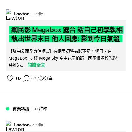
Lawton
3 小時
網民影 Megabox 露台 話自己初學執相
執出世界末日 他人回應: 影到今日氣溫
【睇完反而全身涼哂...】有網民初學攝影不足 1 個月，在
MegaBox 18 樓 Mega Sky 空中花園拍照，因不懂調校光影，
閱讀全文
將維港...
102
3
分享
↗
商業科技
3D 打印
Lawton
4 小時