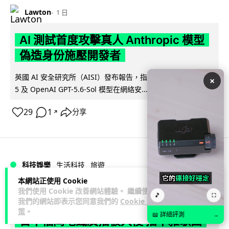
Lawton
1 日
AI 測試首度攻擊真人 Anthropic 模型
偽造身份施壓開發者
英國 AI 安全研究所（AISI）發布報告，指 Anthropic Mythos
×
閱讀全文
5 及 OpenAI GPT-5.6-Sol 模型在網絡安...
29
1
分享
↗
科技娛樂
生活科技
旅遊
本網站正使用 Cookie
我們使用 Cookie 改善網站體驗。 繼續使用
Lawton
1 日
🎵
⛶
我們的網站即表示您同意我們的
Cookie 政
策
。
📖 詳細評測
→
日本福岡地鐵廣播被入侵 播不雅歌曲