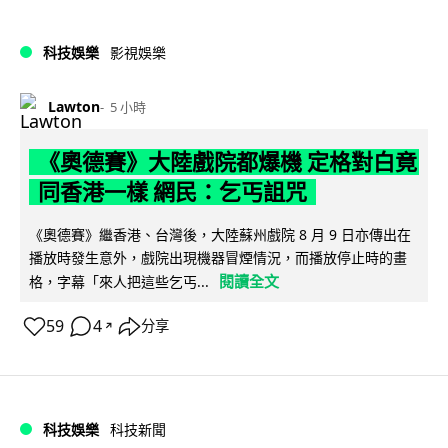
科技娛樂
影視娛樂
Lawton
5 小時
《奧德賽》大陸戲院都爆機 定格對白竟
同香港一樣 網民：乞丐詛咒
《奧德賽》繼香港、台灣後，大陸蘇州戲院 8 月 9 日亦傳出在
播放時發生意外，戲院出現機器冒煙情況，而播放停止時的畫
閱讀全文
格，字幕「來人把這些乞丐...
59
4
分享
↗
科技娛樂
科技新聞