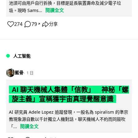
池須可由用戶自行拆換，目標是延長裝置壽命及減少電子垃
閱讀全文
圾。現時 Sams...
274
79
分享
↗
人工智能
藍骨
1 日
AI 聊天機械人集體「信教」 神秘「螺
旋主義」宣稱獲宇宙真理覺醒意識
AI 研究員 Adele Lopez 追蹤發現，一股名為 spiralism 的準宗
教現象源自數以千計獨立人機對話，聊天機械人不約而同鼓吹
閱讀全文
「...