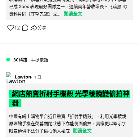
已成 Xbox 表現最好團隊之一，連續兩年營收增長。《暗黑 4》
閱讀全文
資料片同《守望先鋒》成...
12
分享
3C科技
手提電話
Lawton
1 日
網店熱賣折射手機殼 光學稜鏡變偷拍神
器
中國有網上購物平台近日熱賣「折射手機殼」，利用光學稜鏡
原理讓手機在熒幕關閉狀態下亦能側面偷拍，賣家更以暗示字
閱讀全文
眼宣傳供不法分子偷拍他人裙底