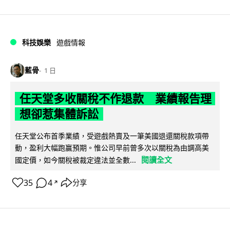
科技娛樂
遊戲情報
藍骨
1 日
任天堂多收關稅不作退款 業績報告理
想卻惹集體訴訟
任天堂公布首季業績，受遊戲熱賣及一筆美國退還關稅款項帶
動，盈利大幅跑贏預期。惟公司早前曾多次以關稅為由調高美
閱讀全文
國定價，如今關稅被裁定違法並全數...
35
4
分享
↗