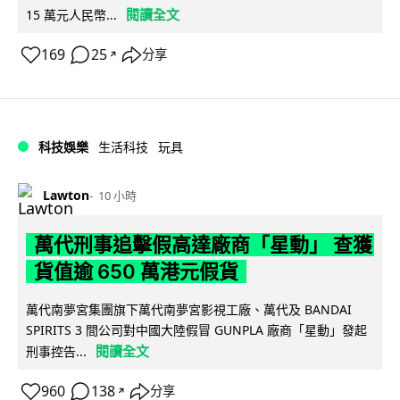
閱讀全文
15 萬元人民幣...
169
25
分享
↗
科技娛樂
生活科技
玩具
Lawton
10 小時
萬代刑事追擊假高達廠商「星動」 查獲
貨值逾 650 萬港元假貨
萬代南夢宮集團旗下萬代南夢宮影視工廠、萬代及 BANDAI
SPIRITS 3 間公司對中國大陸假冒 GUNPLA 廠商「星動」發起
閱讀全文
刑事控告...
960
138
分享
↗