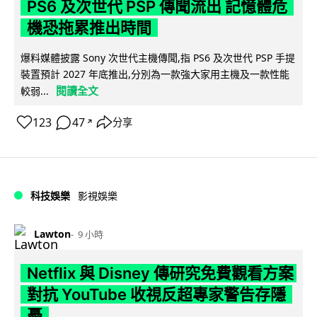
PS6 及次世代 PSP 傳聞流出 記憶體危
機恐拖累推出時間
爆料媒體披露 Sony 次世代主機傳聞,指 PS6 及次世代 PSP 手提
裝置預計 2027 年底推出,分別為一款強大家用主機及一款性能
閱讀全文
較弱...
123
47
分享
↗
科技娛樂
影視娛樂
Lawton
9 小時
Netflix 與 Disney 傳研究免費觀看方案
對抗 YouTube 收視反超專家警告存隱
憂