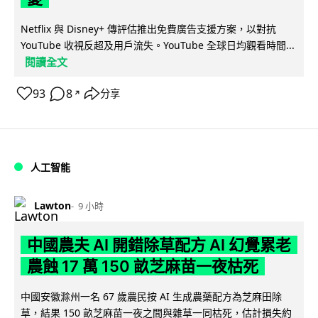
Netflix 與 Disney+ 傳評估推出免費廣告支援方案，以對抗
YouTube 收視反超及用戶流失。YouTube 全球日均觀看時間...
閱讀全文
93
8
分享
↗
人工智能
Lawton
9 小時
中國農夫 AI 開錯除草配方 AI 幻覺累老
農蝕 17 萬 150 畝芝麻苗一夜枯死
中國安徽滁州一名 67 歲農民按 AI 生成農藥配方為芝麻田除
草，結果 150 畝芝麻苗一夜之間與雜草一同枯死，估計損失約