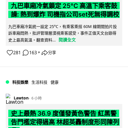
九巴車廂冷氣鎖定 25°C 高溫下乘客鼓
譟: 熱到爆炸 司機指公司set死無得調校
九巴車廂冷氣統一設定 25°C，有乘客乘搭 60M 線期間拍片投
訴車廂悶熱，批評管理層漠視乘客感受，事件正值天文台錄得
閱讀全文
史上最高氣溫。翻查資料...
281
163
分享
↗
科技娛樂
生活科技
健康
Lawton
6 小時
史上最熱 36.9 度僅發黃色警告 紅黑警
告門檻定得過高 林超英轟制度形同陳列