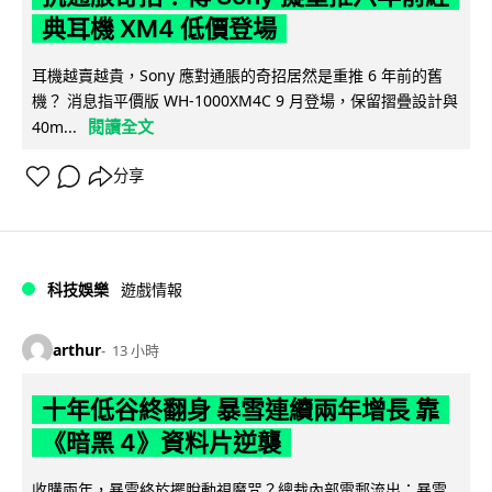
典耳機 XM4 低價登場
耳機越賣越貴，Sony 應對通脹的奇招居然是重推 6 年前的舊
機？ 消息指平價版 WH-1000XM4C 9 月登場，保留摺疊設計與
閱讀全文
40m...
分享
科技娛樂
遊戲情報
arthur
13 小時
十年低谷終翻身 暴雪連續兩年增長 靠
《暗黑 4》資料片逆襲
收購兩年，暴雪終於擺脫動視魔咒？總裁內部電郵流出：暴雪