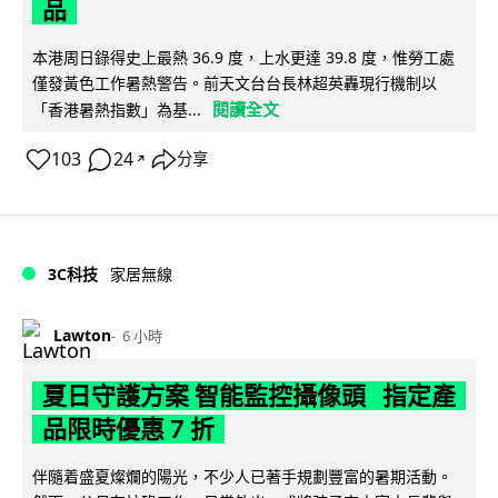
品
本港周日錄得史上最熱 36.9 度，上水更達 39.8 度，惟勞工處
僅發黃色工作暑熱警告。前天文台台長林超英轟現行機制以
閱讀全文
「香港暑熱指數」為基...
103
24
分享
↗
3C科技
家居無線
Lawton
6 小時
夏日守護方案 智能監控攝像頭 指定產
品限時優惠 7 折
伴隨着盛夏燦爛的陽光，不少人已著手規劃豐富的暑期活動。