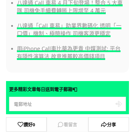
八達通 Call 車易 4 月下旬登場！整合 5 大車
隊 司機免手續費轉賬上限增至 4 萬元
八達通「Call 車易」助業界數碼化 透明「一
口價」機制、極簡操作 司機客源更穩定
用iPhone Call車比華為更貴 中媒測試: 平台
有隱性演算法 故意推薦較高價錢項目
📮
更多精彩文章每日送到電子郵箱
讚好
0
看留言
分享