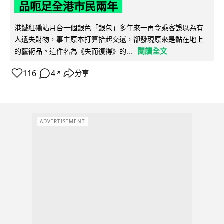
品呃足全港市民兩年
港鐵紅磡站月台一個銀色「銀包」多年來一再令乘客誤以為有
人遺失財物，事主原本打算拾起交還，卻發現原來是黏在地上
閱讀全文
的藝術品。這件名為《失而復得》的...
116
4
分享
↗
ADVERTISEMENT