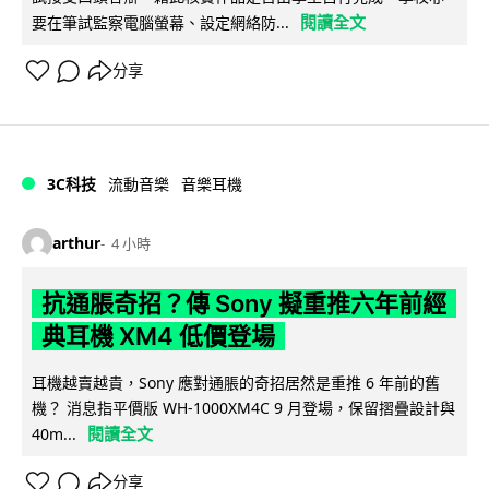
閱讀全文
要在筆試監察電腦螢幕、設定網絡防...
分享
3C科技
流動音樂
音樂耳機
arthur
4 小時
抗通脹奇招？傳 Sony 擬重推六年前經
典耳機 XM4 低價登場
耳機越賣越貴，Sony 應對通脹的奇招居然是重推 6 年前的舊
機？ 消息指平價版 WH-1000XM4C 9 月登場，保留摺疊設計與
閱讀全文
40m...
分享