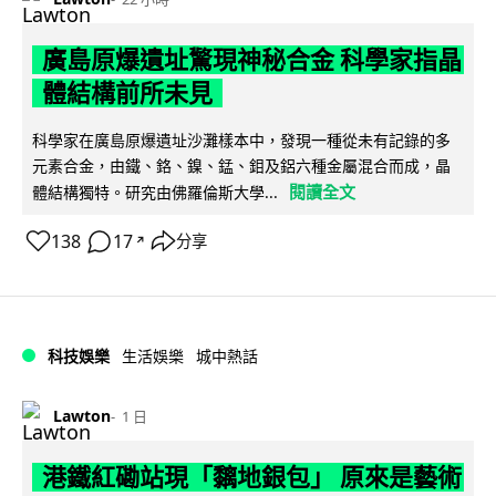
廣島原爆遺址驚現神秘合金 科學家指晶
體結構前所未見
科學家在廣島原爆遺址沙灘樣本中，發現一種從未有記錄的多
元素合金，由鐵、鉻、鎳、錳、鉬及鋁六種金屬混合而成，晶
閱讀全文
體結構獨特。研究由佛羅倫斯大學...
138
17
分享
↗
科技娛樂
生活娛樂
城中熱話
Lawton
1 日
港鐵紅磡站現「黐地銀包」 原來是藝術