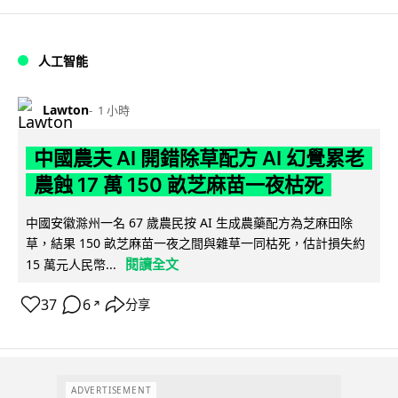
人工智能
Lawton
1 小時
中國農夫 AI 開錯除草配方 AI 幻覺累老
農蝕 17 萬 150 畝芝麻苗一夜枯死
中國安徽滁州一名 67 歲農民按 AI 生成農藥配方為芝麻田除
草，結果 150 畝芝麻苗一夜之間與雜草一同枯死，估計損失約
閱讀全文
15 萬元人民幣...
37
6
分享
↗
ADVERTISEMENT