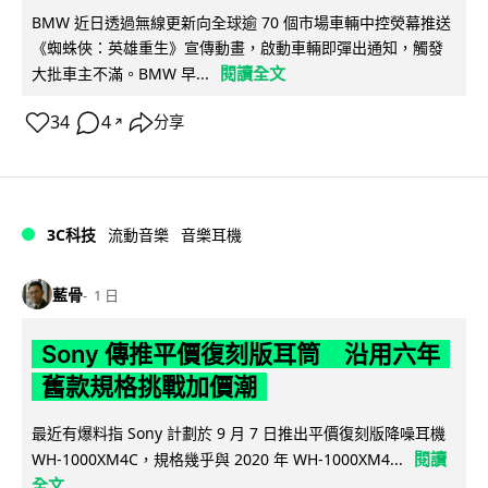
BMW 近日透過無線更新向全球逾 70 個市場車輛中控熒幕推送
《蜘蛛俠：英雄重生》宣傳動畫，啟動車輛即彈出通知，觸發
閱讀全文
大批車主不滿。BMW 早...
34
4
分享
↗
3C科技
流動音樂
音樂耳機
藍骨
1 日
Sony 傳推平價復刻版耳筒 沿用六年
舊款規格挑戰加價潮
最近有爆料指 Sony 計劃於 9 月 7 日推出平價復刻版降噪耳機
閱讀
WH-1000XM4C，規格幾乎與 2020 年 WH-1000XM4...
全文