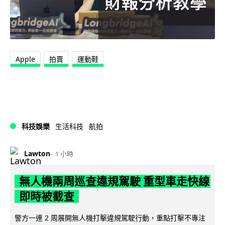
Apple
拍賣
運動鞋
科技娛樂
生活科技
航拍
Lawton
1 小時
無人機兩周巡查違規駕駛 重型車走快線
即時被截查
警方一連 2 周展開無人機打擊違規駕駛行動，重點打擊不專注