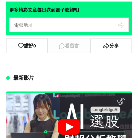
📮
更多精彩文章每日送到電子郵箱
讚好
0
看留言
分享
最新影片