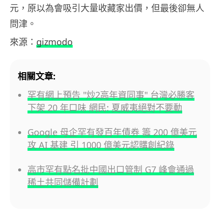
元，原以為會吸引大量收藏家出價，但最後卻無人
問津。
來源：
gizmodo
相關文章:
罕有網上預告 "炒2高年資同事" 台灣必勝客
下架 20 年口味 網民: 夏威夷絕對不要動
Google 母企罕有發百年債券 籌 200 億美元
攻 AI 基建 引 1000 億美元認購創紀錄
高市罕有點名批中國出口管制 G7 峰會通過
稀土共同儲備計劃