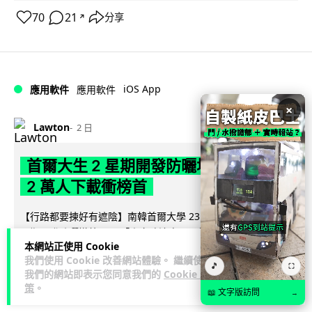
70
21
分享
↗
iOS App
應用軟件
應用軟件
×
Lawton
2 日
首爾大生 2 星期開發防曬地圖 一日暴增
2 萬人下載衝榜首
【行路都要揀好有遮陰】南韓首爾大學 23 歲學生劉敏俊利用 2
星期開發防曬導航 App「走向陰涼處」，結合建築物高度、太
本網站正使用 Cookie
閱讀全文
陽仰角及行道樹陰影...
我們使用 Cookie 改善網站體驗。 繼續使用
🎵
⛶
我們的網站即表示您同意我們的
Cookie 政
101
4
分享
↗
策
。
📖 文字版訪問
→