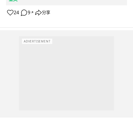
24
9
分享
↗
ADVERTISEMENT