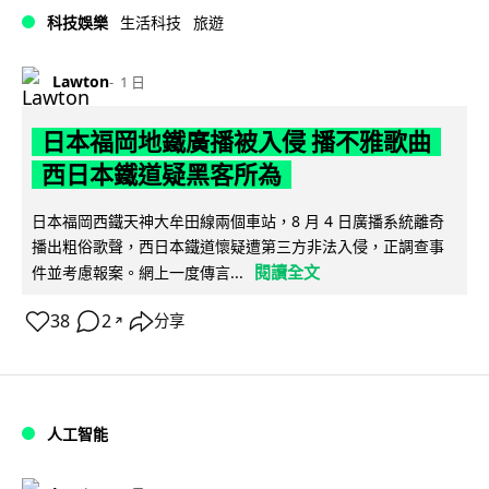
科技娛樂
生活科技
旅遊
Lawton
1 日
日本福岡地鐵廣播被入侵 播不雅歌曲
西日本鐵道疑黑客所為
日本福岡西鐵天神大牟田線兩個車站，8 月 4 日廣播系統離奇
播出粗俗歌聲，西日本鐵道懷疑遭第三方非法入侵，正調查事
閱讀全文
件並考慮報案。網上一度傳言...
38
2
分享
↗
人工智能