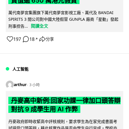
貨值逾 650 萬港元假貨
萬代南夢宮集團旗下萬代南夢宮影視工廠、萬代及 BANDAI
SPIRITS 3 間公司對中國大陸假冒 GUNPLA 廠商「星動」發起
閱讀全文
刑事控告...
197
18
分享
↗
人工智能
arthur
3 小時
丹麥高中新例:回家功課一律加口頭答辯
對抗 9 成學生用 AI 作弊
丹麥政府即時收緊高中評核規則，要求學生為在家完成書面考
試接受口頭答辯，藉此核實作品是否由學生自行完成。學校亦