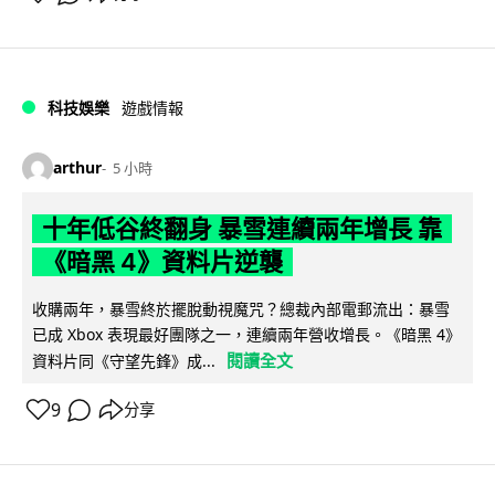
科技娛樂
遊戲情報
arthur
5 小時
十年低谷終翻身 暴雪連續兩年增長 靠
《暗黑 4》資料片逆襲
收購兩年，暴雪終於擺脫動視魔咒？總裁內部電郵流出：暴雪
已成 Xbox 表現最好團隊之一，連續兩年營收增長。《暗黑 4》
閱讀全文
資料片同《守望先鋒》成...
9
分享