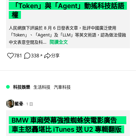
「Token」與「Agent」動搖科技話語
權
人民網旗下評論於 8 月 6 日發表文章，批評中國廣泛使用
「Token」、「Agent」及「LLM」等英文術語，認為做法侵蝕
閱讀全文
中文表意空間及科...
781
338
分享
↗
科技娛樂
生活科技
汽車科技
藍骨
1 日
BMW 車廂熒幕強推蜘蛛俠電影廣告
車主怒轟堪比 iTunes 送 U2 專輯翻版