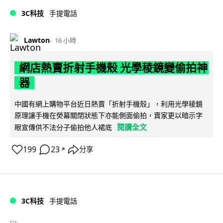
3C科技
手提電話
Lawton
16 小時
網店熱賣折射手機殼 光學稜鏡變偷拍神
器
中國有網上購物平台近日熱賣「折射手機殼」，利用光學稜鏡
原理讓手機在熒幕關閉狀態下亦能側面偷拍，賣家更以暗示字
閱讀全文
眼宣傳供不法分子偷拍他人裙底
199
23
分享
↗
3C科技
手提電話