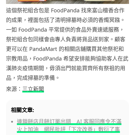
這個祭祀組合包是 FoodPanda 找來富山檀香合作
的成果，裡面包括了清明掃墓時必須的香燭冥鏹。
一如 FoodPanda 平常提供的食品外賣速遞服務，
祭祀組合包同樣會由專人負責將貨品送到家。顧客
更可以在 PandaMart 的相關店舖購買其他祭祀和
宗教用品，FoodPanda 希望安排能夠協助客人在武
漢肺炎疫情期間，毋須出門就能買齊所有祭祖的用
品，完成掃墓的準備。
來源：
三立新聞
相關文章:
連鎖餅店月餅訂單出錯 AI 客服回應令不滿
火上加油 網民批評「下次改善」敷衍了事