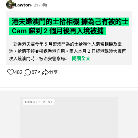
Lawton
21 小時
港夫婦澳門的士拾相機 據為己有被的士
Cam 睇到 2 個月後再入境被捕
一對香港夫婦今年 5 月遊澳門乘的士拾獲他人遺留相機及電
池，拾遺不報並帶返香港自用。兩人本月 2 日經港珠澳大橋再
閱讀全文
次入境澳門時，被治安警察局...
482
67
分享
↗
ADVERTISEMENT