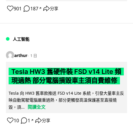
901
187
分享
↗
人工智能
arthur
1 日
Tesla HW3 舊硬件裝 FSD v14 Lite 頻
現過熱 部分電腦損毀車主須自費維修
Tesla 向 HW3 舊車款推送 FSD v14 Lite 系統，引發大量車主反
映自動駕駛電腦嚴重過熱，部分更觸發高溫保護甚至直接燒
閱讀全文
毀，須...
10
1
分享
↗