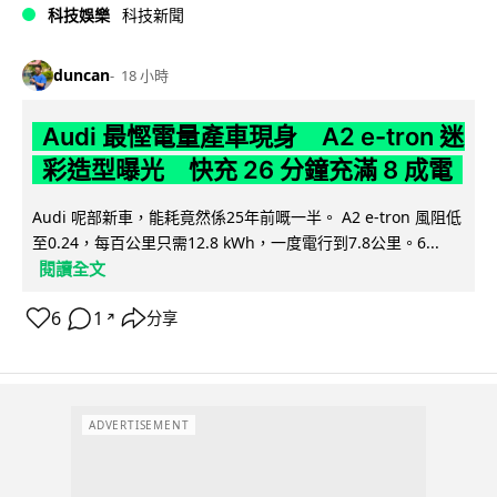
科技娛樂
科技新聞
duncan
18 小時
Audi 最慳電量產車現身 A2 e-tron 迷
彩造型曝光 快充 26 分鐘充滿 8 成電
Audi 呢部新車，能耗竟然係25年前嘅一半。 A2 e-tron 風阻低
至0.24，每百公里只需12.8 kWh，一度電行到7.8公里。6...
閱讀全文
6
1
分享
↗
ADVERTISEMENT