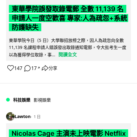
東華學院誤發取錄電郵 全數 11,139 名
申請人一度空歡喜 專家:人為疏忽+系統
防護缺失
東華學院今日（5 日）大學聯招放榜之際，因人為疏忽向全數
11,139 名課程申請人錯誤發出取錄通知電郵，令大批考生一度
閱讀全文
以為獲得學位取錄，事...
147
17
分享
↗
科技娛樂
影視娛樂
Lawton
1 日
Nicolas Cage 主演未上映電影 Netflix