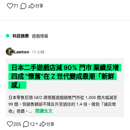
71
分享
科技娛樂
遊戲情報
Lawton
17 小時
日本二手遊戲店減 90% 門市 業績反增
四成 "懷舊"在 Z 世代變成最潮「新鮮
感」
日本零售巨頭 GEO 將懷舊遊戲銷售門市從 1,000 間大幅減至
99 間，但銷售額卻不降反升至過往的 1.4 倍。做到「減店增
閱讀全文
收」奇蹟，...
205
12
分享
↗