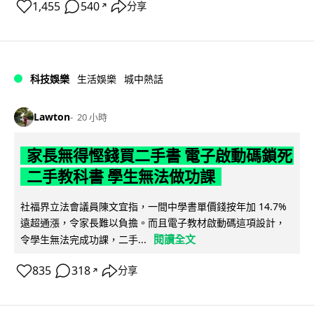
1,455
540
分享
↗
科技娛樂
生活娛樂
城中熱話
Lawton
20 小時
家長無得慳錢買二手書 電子啟動碼鎖死
二手教科書 學生無法做功課
社福界立法會議員陳文宜指，一間中學書單價錢按年加 14.7%
遠超通漲，令家長難以負擔。而且電子教材啟動碼這項設計，
閱讀全文
令學生無法完成功課，二手...
835
318
分享
↗