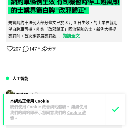
網約車條例生效 有司機暫時停工避風頭
的士業界籲白牌 "改邪歸正"
規管網約車法例大部分條文已於 8 月 3 日生效，的士業界就期
望白牌車司機，能夠「改邪歸正」回流駕駛的士。新例大幅提
閱讀全文
高罰則，首次定罪最高罰款...
207
147
分享
↗
人工智能
Lawton
1 日
本網站正使用 Cookie
我們使用 Cookie 改善網站體驗。 繼續使用
白宮拒測中國開放 AI 模型 業界質疑安
我們的網站即表示您同意我們的
Cookie 政
全框架選擇性執行
策
。