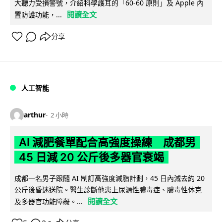
大聽力受損警號，介紹科學護耳的「60-60 原則」及 Apple 內
閱讀全文
置防護功能，...
分享
人工智能
arthur
2 小時
AI 減肥餐單配合高強度操練 成都男
45 日減 20 公斤後多器官衰竭
成都一名男子跟隨 AI 制訂高強度減脂計劃，45 日內減去約 20
公斤後昏迷送院。醫生診斷他患上尿源性膿毒症、膿毒性休克
閱讀全文
及多器官功能障礙。...