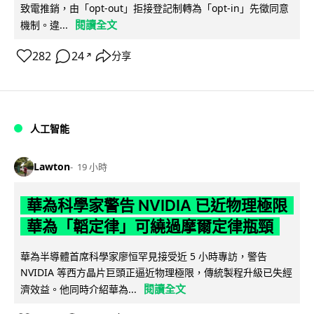
致電推銷，由「opt-out」拒接登記制轉為「opt-in」先徵同意
閱讀全文
機制。違...
282
24
分享
↗
人工智能
Lawton
19 小時
華為科學家警告 NVIDIA 已近物理極限
華為「韜定律」可繞過摩爾定律瓶頸
華為半導體首席科學家廖恒罕見接受近 5 小時專訪，警告
NVIDIA 等西方晶片巨頭正逼近物理極限，傳統製程升級已失經
閱讀全文
濟效益。他同時介紹華為...