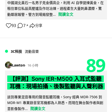
中國湖北黃石一名男子見金價高企，利用 AI 自學提煉黃金，在
租住單位私設高壓爐及作坊冶煉，過程產生大量刺鼻濃煙，驚
閱讀全文
動鄰居報警。警方到場揭發整...
93
7
分享
↗
3C科技
流動音樂
89
Lawton
16 小時
【評測】Sony IER-M500 入耳式監聽
耳機：現場拍攝、後製監聽與人聲利器
談到專業混音專用的聲音監聽耳機，Sony 經典 MDR-7506 到
MDR-M1 專業錄音室耳機都為人熟悉。而現在舞台製作者與創
閱讀全文
意影像製作...