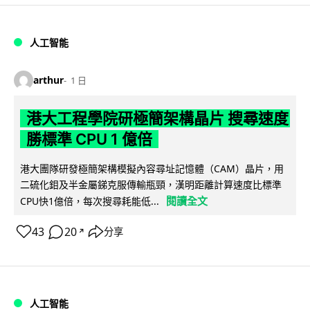
人工智能
arthur
1 日
港大工程學院研極簡架構晶片 搜尋速度
勝標準 CPU 1 億倍
港大團隊研發極簡架構模擬內容尋址記憶體（CAM）晶片，用
二硫化鉬及半金屬銻克服傳輸瓶頸，漢明距離計算速度比標準
閱讀全文
CPU快1億倍，每次搜尋耗能低...
43
20
分享
↗
人工智能