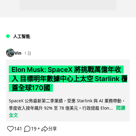
人工智能
Vin
1 日
Elon Musk: SpaceX 將挑戰萬億年收
入 目標明年數據中心上太空 Starlink 覆
蓋全球170國
SpaceX 公佈最新第二季業績，受惠 Starlink 與 AI 業務帶動，
閱讀
季度收入按年飆升 92% 至 78 億美元。行政總裁 Elon...
全文
141
19
分享
↗