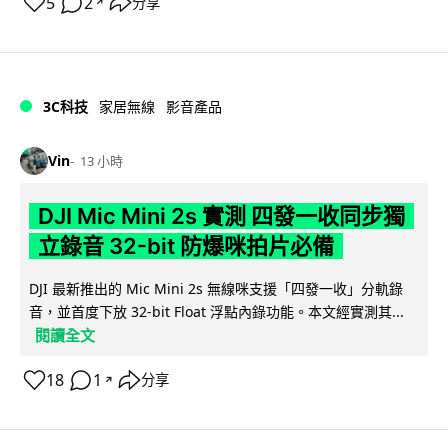
5
2
分享
↗
3C科技
家居無線
影音產品
Vin
13 小時
DJI Mic Mini 2s 實測 四發一收同步獨
立錄音 32-bit 防爆咪拍片必備
DJI 最新推出的 Mic Mini 2s 無線咪支援「四發一收」分軌錄
音，並首度下放 32-bit Float 浮點內錄功能。本文經實測其...
閱讀全文
18
1
分享
↗