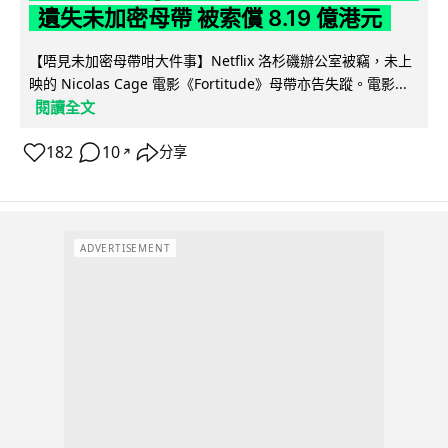
遺失未加密母帶 被索償 8.19 億港元
【唔見未加密母帶咁大件事】Netflix 洛杉磯辦公室被竊，未上
映的 Nicolas Cage 電影《Fortitude》母帶亦告失蹤。電影...
閱讀全文
182
10
分享
↗
ADVERTISEMENT