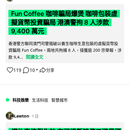
Fun Coffee 咖啡騙局爆煲 咖啡包裝虛
擬貨幣投資騙局 港澳警拘 8 人涉款
9,400 萬元
香港警方聯同澳門司警搗破以養生咖啡生意包裝的虛擬貨幣投
資騙局 Fun Coffee，兩地共拘捕 8 人，接獲逾 200 宗舉報，涉
閱讀全文
款 9,4...
119
10
分享
↗
科技娛樂
生活科技
智慧城市
Lawton
1 日