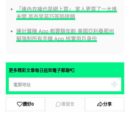
「連內衣褲也是網上買」 家人更買了一大堆
未開 高市早苗巧答陷阱題
連計算機 App 都要驗年齡 美國亞利桑那州
擬強制所有手機 App 核實用戶身份
📮
更多精彩文章每日送到電子郵箱
讚好
0
看留言
分享