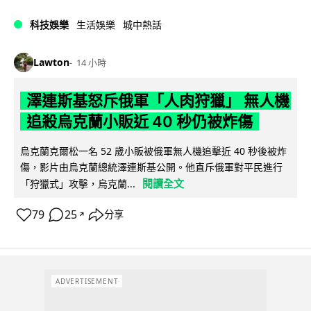
科技娛樂
生活娛樂
城中熱話
Lawton
14 小時
澤連斯基怒斥俄軍「人肉狩獵」 無人機
追殺烏克蘭小販近 40 秒仍被炸傷
烏克蘭克爾松一名 52 歲小販被俄軍無人機追擊近 40 秒後被炸
傷，影片由烏克蘭總統澤連斯基公開。他直斥俄軍對平民進行
閱讀全文
「狩獵式」攻擊，烏克蘭...
79
25
分享
↗
ADVERTISEMENT