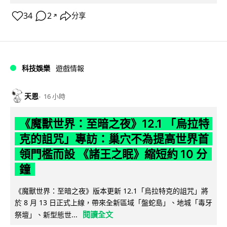
34
2
分享
↗
科技娛樂
遊戲情報
天恩
16 小時
《魔獸世界：至暗之夜》12.1 「烏拉特
克的詛咒」專訪：巢穴不為提高世界首
領門檻而設 《諸王之眠》縮短約 10 分
鐘
《魔獸世界：至暗之夜》版本更新 12.1「烏拉特克的詛咒」將
於 8 月 13 日正式上線，帶來全新區域「盤蛇島」、地城「毒牙
閱讀全文
祭壇」、新型態世...