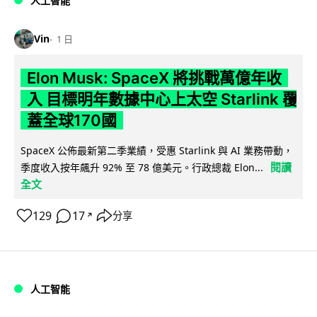
人工智能
Vin
1 日
Elon Musk: SpaceX 將挑戰萬億年收
入 目標明年數據中心上太空 Starlink 覆
蓋全球170國
SpaceX 公佈最新第二季業績，受惠 Starlink 與 AI 業務帶動，
閱讀
季度收入按年飆升 92% 至 78 億美元。行政總裁 Elon...
全文
129
17
分享
↗
人工智能