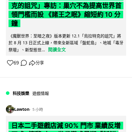
克的詛咒」專訪：巢穴不為提高世界首
領門檻而設 《諸王之眠》縮短約 10 分
鐘
《魔獸世界：至暗之夜》版本更新 12.1「烏拉特克的詛咒」將
於 8 月 13 日正式上線，帶來全新區域「盤蛇島」、地城「毒牙
閱讀全文
祭壇」、新型態世...
69
分享
科技娛樂
遊戲情報
Lawton
5 小時
日本二手遊戲店減 90% 門市 業績反增