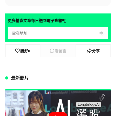
📮
更多精彩文章每日送到電子郵箱
讚好
0
看留言
分享
最新影片