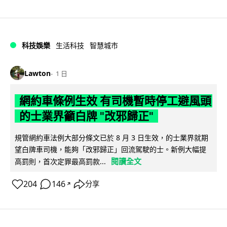
科技娛樂
生活科技
智慧城市
Lawton
1 日
網約車條例生效 有司機暫時停工避風頭
的士業界籲白牌 "改邪歸正"
規管網約車法例大部分條文已於 8 月 3 日生效，的士業界就期
望白牌車司機，能夠「改邪歸正」回流駕駛的士。新例大幅提
閱讀全文
高罰則，首次定罪最高罰款...
204
146
分享
↗