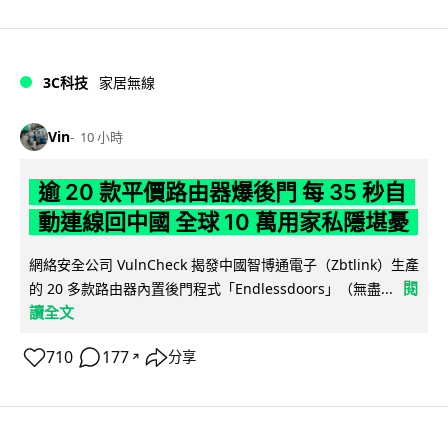
3C科技
家居無線
Vin
10 小時
逾 20 款平價路由器爆後門 每 35 秒自
動連線回中國 全球 10 萬用家私隱堪憂
網絡安全公司 VulnCheck 揭發中國智博通電子（Zbtlink）生產
閱
的 20 多款路由器內置後門程式「Endlessdoors」（無盡...
讀全文
710
177
分享
↗