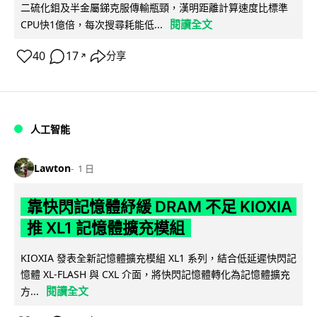
二硫化鉬及半金屬銻克服傳輸瓶頸，漢明距離計算速度比標準
閱讀全文
CPU快1億倍，每次搜尋耗能低...
40
17
分享
↗
人工智能
Lawton
1 日
靠快閃記憶體紓緩 DRAM 不足 KIOXIA
推 XL1 記憶體擴充模組
KIOXIA 發表全新記憶體擴充模組 XL1 系列，結合低延遲快閃記
憶體 XL-FLASH 與 CXL 介面，將快閃記憶體轉化為記憶體擴充
閱讀全文
方...