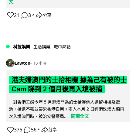
文
21
3
分享
↗
科技娛樂
生活娛樂
城中熱話
Lawton
10 小時
港夫婦澳門的士拾相機 據為己有被的士
Cam 睇到 2 個月後再入境被捕
一對香港夫婦今年 5 月遊澳門乘的士拾獲他人遺留相機及電
池，拾遺不報並帶返香港自用。兩人本月 2 日經港珠澳大橋再
閱讀全文
次入境澳門時，被治安警察局...
376
56
分享
↗