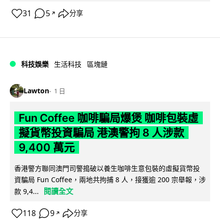
31
5
分享
↗
科技娛樂
生活科技
區塊鏈
Lawton
1 日
Fun Coffee 咖啡騙局爆煲 咖啡包裝虛
擬貨幣投資騙局 港澳警拘 8 人涉款
9,400 萬元
香港警方聯同澳門司警搗破以養生咖啡生意包裝的虛擬貨幣投
資騙局 Fun Coffee，兩地共拘捕 8 人，接獲逾 200 宗舉報，涉
閱讀全文
款 9,4...
118
9
分享
↗