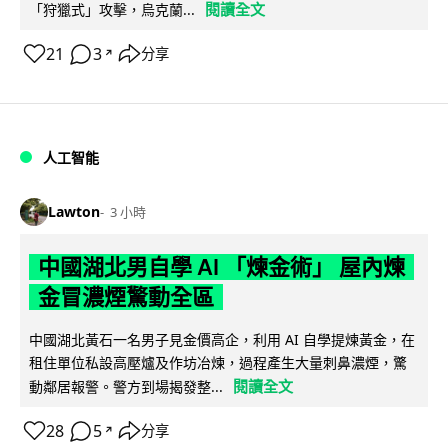
閱讀全文
「狩獵式」攻擊，烏克蘭...
21
3
分享
↗
人工智能
Lawton
3 小時
中國湖北男自學 AI 「煉金術」 屋內煉
金冒濃煙驚動全區
中國湖北黃石一名男子見金價高企，利用 AI 自學提煉黃金，在
租住單位私設高壓爐及作坊冶煉，過程產生大量刺鼻濃煙，驚
閱讀全文
動鄰居報警。警方到場揭發整...
28
5
分享
↗