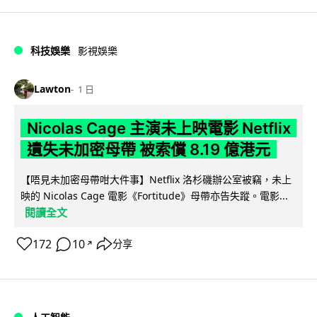
科技娛樂
影視娛樂
Lawton
1 日
Nicolas Cage 主演未上映電影 Netflix
遺失未加密母帶 被索償 8.19 億港元
【唔見未加密母帶咁大件事】Netflix 洛杉磯辦公室被竊，未上
映的 Nicolas Cage 電影《Fortitude》母帶亦告失蹤。電影...
閱讀全文
172
10
分享
↗