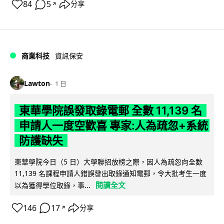
84
5
分享
↗
商業科技
資訊保安
Lawton
1 日
東華學院誤發取錄電郵 全數 11,139 名
申請人一度空歡喜 專家:人為疏忽+系統
防護缺失
東華學院今日（5 日）大學聯招放榜之際，因人為疏忽向全數
11,139 名課程申請人錯誤發出取錄通知電郵，令大批考生一度
閱讀全文
以為獲得學位取錄，事...
146
17
分享
↗