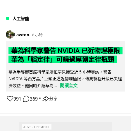
人工智能
Lawton
8 小時
華為科學家警告 NVIDIA 已近物理極限
華為「韜定律」可繞過摩爾定律瓶頸
華為半導體首席科學家廖恒罕見接受近 5 小時專訪，警告
NVIDIA 等西方晶片巨頭正逼近物理極限，傳統製程升級已失經
閱讀全文
濟效益。他同時介紹華為...
991
369
分享
↗
ADVERTISEMENT