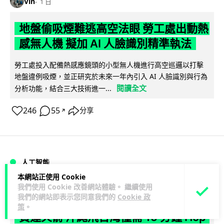
Vin
1 日
地盤偷吸煙難逃高空法眼 勞工處出動熱
感無人機 擬加 AI 人臉識別精準執法
勞工處投入配備熱感應鏡頭的小型無人機進行高空巡邏以打擊
地盤違例吸煙，並正研究於未來一年內引入 AI 人臉識別與行為
閱讀全文
分析功能，結合三大技術進一...
246
55
分享
↗
人工智能
本網站正使用 Cookie
我們使用 Cookie 改善網站體驗。 繼續使用
Lawton
1 日
我們的網站即表示您同意我們的
Cookie 政
策
。
貨運火箭 沖繩飛台灣僅需 15 分鐘 Hop