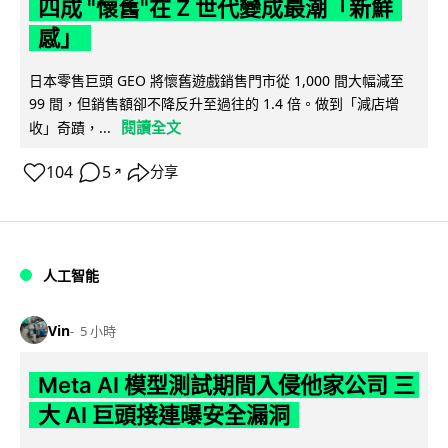
四成 "懷舊"在 Z 世代變成最潮「新鮮
感」
日本零售巨頭 GEO 將懷舊遊戲銷售門市從 1,000 間大幅減至
99 間，但銷售額卻不降反升至過往的 1.4 倍。做到「減店增
閱讀全文
收」奇蹟，...
104
5
分享
↗
人工智能
Vin
5 小時
Meta AI 模型測試期間入侵他家公司 三
大 AI 巨頭接連曝安全漏洞