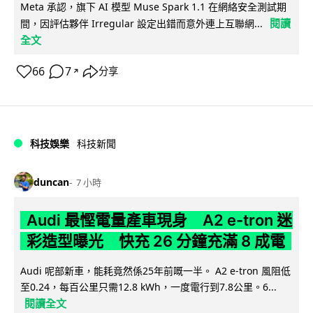
Meta 承認，旗下 AI 模型 Muse Spark 1.1 在網絡安全測試期
閱讀
間，因評估夥伴 Irregular 設定出錯而意外連上互聯網...
全文
66
7
分享
↗
科技娛樂
科技新聞
duncan
7 小時
Audi 最慳電量產車現身 A2 e-tron 迷
彩造型曝光 快充 26 分鐘充滿 8 成電
Audi 呢部新車，能耗竟然係25年前嘅一半。 A2 e-tron 風阻低
至0.24，每百公里只需12.8 kWh，一度電行到7.8公里。6...
閱讀全文