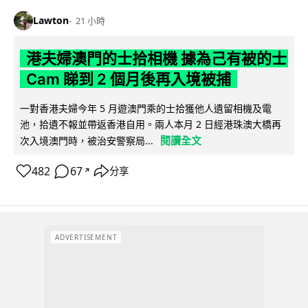
Lawton
21 小時
港夫婦澳門的士拾相機 據為己有被的士
Cam 睇到 2 個月後再入境被捕
一對香港夫婦今年 5 月遊澳門乘的士拾獲他人遺留相機及電
池，拾遺不報並帶返香港自用。兩人本月 2 日經港珠澳大橋再
閱讀全文
次入境澳門時，被治安警察局...
482
67
分享
↗
ADVERTISEMENT