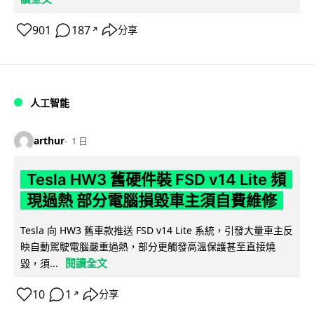
901
187
分享
↗
人工智能
arthur
1 日
Tesla HW3 舊硬件裝 FSD v14 Lite 頻
現過熱 部分電腦損毀車主須自費維修
Tesla 向 HW3 舊車款推送 FSD v14 Lite 系統，引發大量車主反
映自動駕駛電腦嚴重過熱，部分更觸發高溫保護甚至直接燒
閱讀全文
毀，須...
10
1
分享
↗