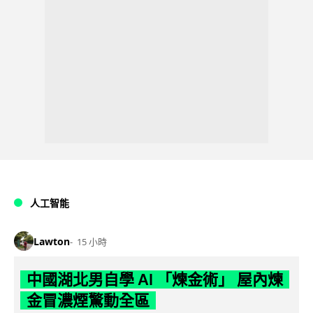
人工智能
Lawton
15 小時
中國湖北男自學 AI 「煉金術」 屋內煉
金冒濃煙驚動全區