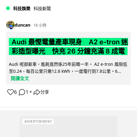
科技娛樂
科技新聞
duncan
18 小時
Audi 最慳電量產車現身 A2 e-tron 迷
彩造型曝光 快充 26 分鐘充滿 8 成電
Audi 呢部新車，能耗竟然係25年前嘅一半。 A2 e-tron 風阻低
至0.24，每百公里只需12.8 kWh，一度電行到7.8公里。6...
閱讀全文
6
1
分享
↗
ADVERTISEMENT