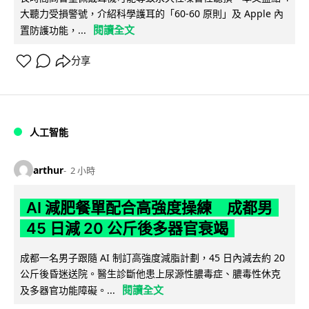
大聽力受損警號，介紹科學護耳的「60-60 原則」及 Apple 內
閱讀全文
置防護功能，...
分享
人工智能
arthur
2 小時
AI 減肥餐單配合高強度操練 成都男
45 日減 20 公斤後多器官衰竭
成都一名男子跟隨 AI 制訂高強度減脂計劃，45 日內減去約 20
公斤後昏迷送院。醫生診斷他患上尿源性膿毒症、膿毒性休克
閱讀全文
及多器官功能障礙。...