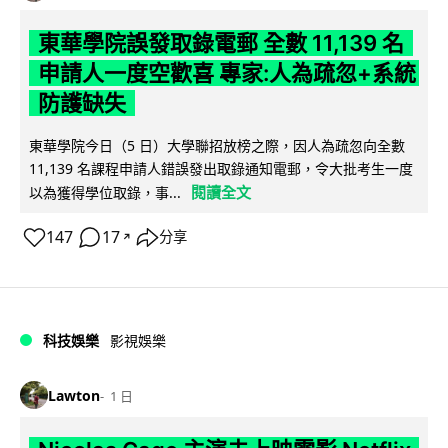
東華學院誤發取錄電郵 全數 11,139 名
申請人一度空歡喜 專家:人為疏忽+系統
防護缺失
東華學院今日（5 日）大學聯招放榜之際，因人為疏忽向全數
11,139 名課程申請人錯誤發出取錄通知電郵，令大批考生一度
閱讀全文
以為獲得學位取錄，事...
147
17
分享
↗
科技娛樂
影視娛樂
Lawton
1 日