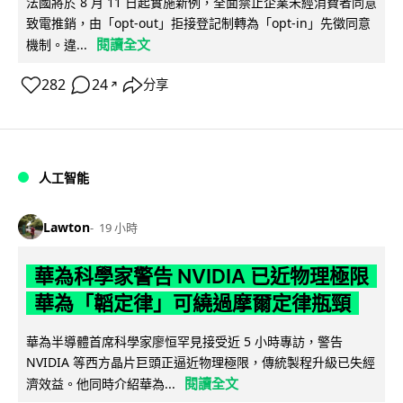
法國將於 8 月 11 日起實施新例，全面禁止企業未經消費者同意
致電推銷，由「opt-out」拒接登記制轉為「opt-in」先徵同意
閱讀全文
機制。違...
282
24
分享
↗
人工智能
Lawton
19 小時
華為科學家警告 NVIDIA 已近物理極限
華為「韜定律」可繞過摩爾定律瓶頸
華為半導體首席科學家廖恒罕見接受近 5 小時專訪，警告
NVIDIA 等西方晶片巨頭正逼近物理極限，傳統製程升級已失經
閱讀全文
濟效益。他同時介紹華為...