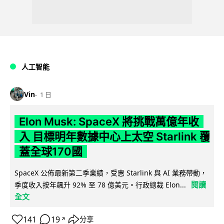
人工智能
Vin
1 日
Elon Musk: SpaceX 將挑戰萬億年收
入 目標明年數據中心上太空 Starlink 覆
蓋全球170國
SpaceX 公佈最新第二季業績，受惠 Starlink 與 AI 業務帶動，
閱讀
季度收入按年飆升 92% 至 78 億美元。行政總裁 Elon...
全文
141
19
分享
↗