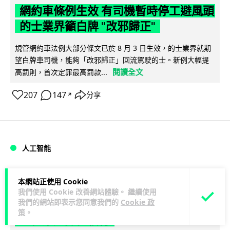
網約車條例生效 有司機暫時停工避風頭
的士業界籲白牌 "改邪歸正"
規管網約車法例大部分條文已於 8 月 3 日生效，的士業界就期
望白牌車司機，能夠「改邪歸正」回流駕駛的士。新例大幅提
閱讀全文
高罰則，首次定罪最高罰款...
207
147
分享
↗
人工智能
Lawton
1 日
本網站正使用 Cookie
我們使用 Cookie 改善網站體驗。 繼續使用
我們的網站即表示您同意我們的
Cookie 政
白宮拒測中國開放 AI 模型 業界質疑安
策
。
全框架選擇性執行