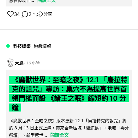
閱讀全文
意影像製作...
34
2
分享
↗
科技娛樂
遊戲情報
天恩
16 小時
《魔獸世界：至暗之夜》12.1 「烏拉特
克的詛咒」專訪：巢穴不為提高世界首
領門檻而設 《諸王之眠》縮短約 10 分
鐘
《魔獸世界：至暗之夜》版本更新 12.1「烏拉特克的詛咒」將
於 8 月 13 日正式上線，帶來全新區域「盤蛇島」、地城「毒牙
閱讀全文
祭壇」、新型態世...