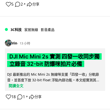
5
2
分享
↗
3C科技
家居無線
影音產品
Vin
13 小時
DJI Mic Mini 2s 實測 四發一收同步獨
立錄音 32-bit 防爆咪拍片必備
DJI 最新推出的 Mic Mini 2s 無線咪支援「四發一收」分軌錄
音，並首度下放 32-bit Float 浮點內錄功能。本文經實測其...
閱讀全文
18
1
分享
↗