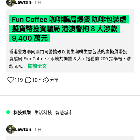
Lawton
1 日
Fun Coffee 咖啡騙局爆煲 咖啡包裝虛
擬貨幣投資騙局 港澳警拘 8 人涉款
9,400 萬元
香港警方聯同澳門司警搗破以養生咖啡生意包裝的虛擬貨幣投
資騙局 Fun Coffee，兩地共拘捕 8 人，接獲逾 200 宗舉報，涉
閱讀全文
款 9,4...
119
10
分享
↗
科技娛樂
生活科技
智慧城市
Lawton
1 日