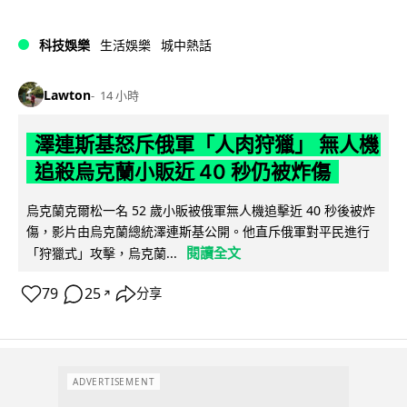
科技娛樂
生活娛樂
城中熱話
Lawton
14 小時
澤連斯基怒斥俄軍「人肉狩獵」 無人機
追殺烏克蘭小販近 40 秒仍被炸傷
烏克蘭克爾松一名 52 歲小販被俄軍無人機追擊近 40 秒後被炸
傷，影片由烏克蘭總統澤連斯基公開。他直斥俄軍對平民進行
閱讀全文
「狩獵式」攻擊，烏克蘭...
79
25
分享
↗
ADVERTISEMENT