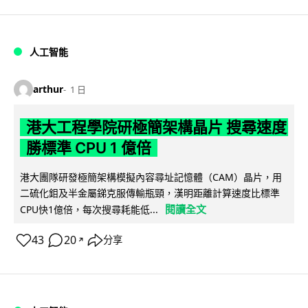
人工智能
arthur
1 日
港大工程學院研極簡架構晶片 搜尋速度
勝標準 CPU 1 億倍
港大團隊研發極簡架構模擬內容尋址記憶體（CAM）晶片，用
二硫化鉬及半金屬銻克服傳輸瓶頸，漢明距離計算速度比標準
閱讀全文
CPU快1億倍，每次搜尋耗能低...
43
20
分享
↗