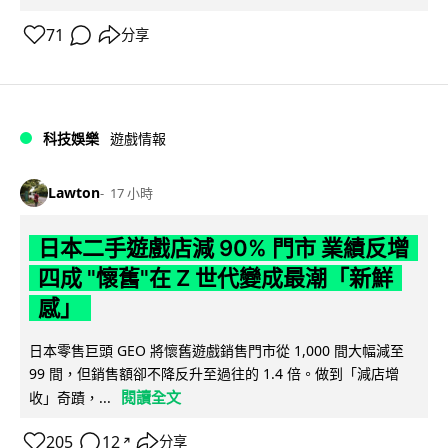
71
分享
科技娛樂
遊戲情報
Lawton
17 小時
日本二手遊戲店減 90% 門市 業績反增
四成 "懷舊"在 Z 世代變成最潮「新鮮
感」
日本零售巨頭 GEO 將懷舊遊戲銷售門市從 1,000 間大幅減至
99 間，但銷售額卻不降反升至過往的 1.4 倍。做到「減店增
閱讀全文
收」奇蹟，...
205
12
分享
↗