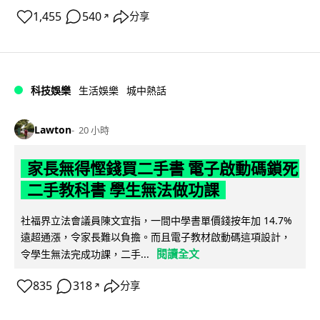
1,455
540
分享
↗
科技娛樂
生活娛樂
城中熱話
Lawton
20 小時
家長無得慳錢買二手書 電子啟動碼鎖死
二手教科書 學生無法做功課
社福界立法會議員陳文宜指，一間中學書單價錢按年加 14.7%
遠超通漲，令家長難以負擔。而且電子教材啟動碼這項設計，
閱讀全文
令學生無法完成功課，二手...
835
318
分享
↗