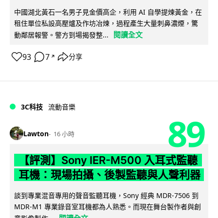
中國湖北黃石一名男子見金價高企，利用 AI 自學提煉黃金，在
租住單位私設高壓爐及作坊冶煉，過程產生大量刺鼻濃煙，驚
閱讀全文
動鄰居報警。警方到場揭發整...
93
7
分享
↗
3C科技
流動音樂
89
Lawton
16 小時
【評測】Sony IER-M500 入耳式監聽
耳機：現場拍攝、後製監聽與人聲利器
談到專業混音專用的聲音監聽耳機，Sony 經典 MDR-7506 到
MDR-M1 專業錄音室耳機都為人熟悉。而現在舞台製作者與創