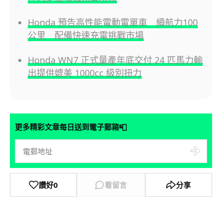
Honda 預告高性能電動電單車 續航力100
公里 配備快速充電挑戰市場
Honda WN7 正式量產年底交付 24 匹馬力輸
出提供媲美 1000cc 級別扭力
📮
更多精彩文章每日送到電子郵箱
讚好
0
看留言
分享