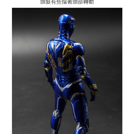
頭髮有些擋著頭部轉動