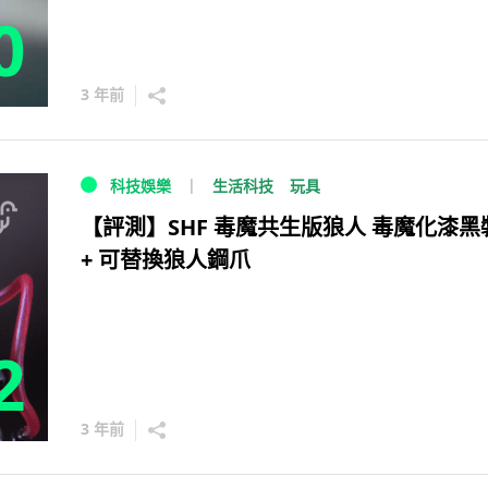
0
3 年前
生活科技
玩具
科技娛樂
【評測】SHF 毒魔共生版狼人 毒魔化漆黑
+ 可替換狼人鋼爪
2
3 年前