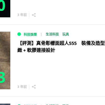
0
3 年前
生活科技
玩具
科技娛樂
【評測】真骨彫幪面超人555 裝備及造
緻 + 軟膠連接設計
3
3 年前