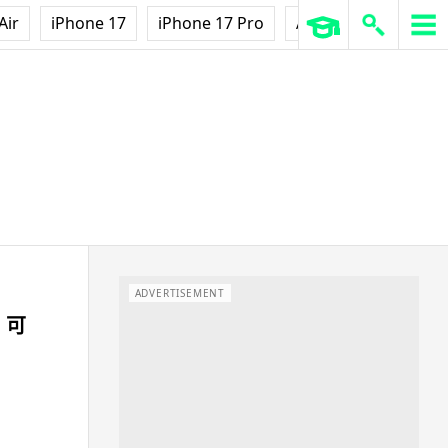
Air
iPhone 17
iPhone 17 Pro
AirPods Pro 3
Ap
ADVERTISEMENT
 可