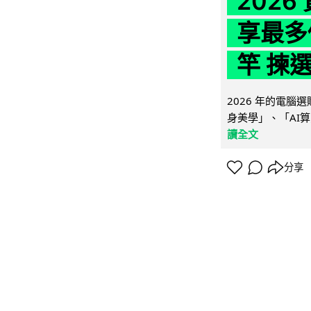
202
享最多
竿 揀
2026 年的電
身美學」、「AI算
讀全文
分享