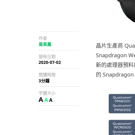
作者
唐美鳳
晶片生產商 Qua
Snapdragon W
發佈日期
2020-07-02
新的處理器預料能
的 Snapdrago
閱讀時間
3分鐘
字體大小
A
A
A