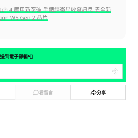
 Watch 4 應用新突破 手錶經衛星收發訊息 靠全新
gon W5 Gen 2 晶片
📮
送到電子郵箱
看留言
分享