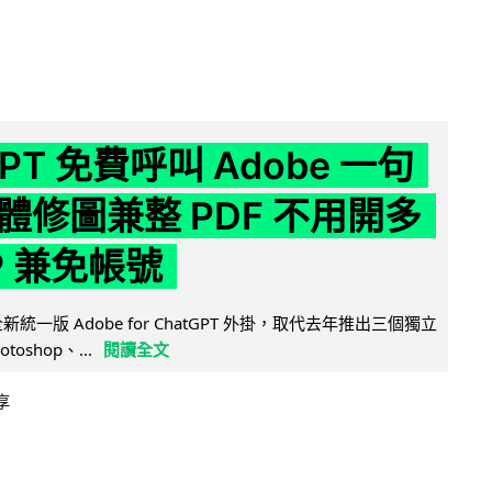
GPT 免費呼叫 Adobe 一句
體修圖兼整 PDF 不用開多
P 兼免帳號
全新統一版 Adobe for ChatGPT 外掛，取代去年推出三個獨立
otoshop、...
閱讀全文
享