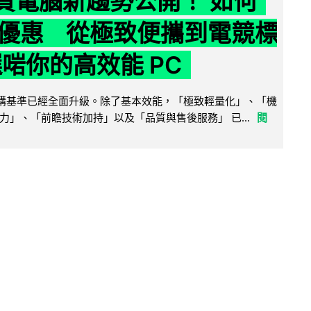
6 買電腦新趨勢公開！ 如何
優惠 從極致便攜到電競標
選啱你的高效能 PC
腦選購基準已經全面升級。除了基本效能，「極致輕量化」、「機
力」、「前瞻技術加持」以及「品質與售後服務」 已...
閱