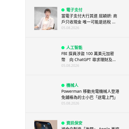
電子支付
當電子支付大行其道 屈穎妍: 商
戶只收現金 唯一可能是逃稅 ...
05.08.2026
人工智能
FBI 探員涉盜 100 萬美元加密
幣 向 ChatGPT 尋求理財及...
05.08.2026
機械人
Powerman 移動充電機械人登港
免鋪樁為的士小巴「送電上門」
05.08.2026
資訊保安
被命令製造「後門」 Apple 再控