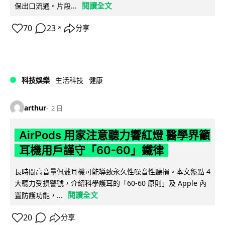
閱讀全文
保出口流通。片段...
70
23
分享
↗
科技娛樂
生活科技
健康
arthur
2 日
AirPods 用家注意聽力響紅燈 醫學界籲
耳機用戶謹守「60-60」鐵律
長時間高音量佩戴耳機可能導致永久性噪音性聽損。本文盤點 4
大聽力受損警號，介紹科學護耳的「60-60 原則」及 Apple 內
閱讀全文
置防護功能，...
20
分享