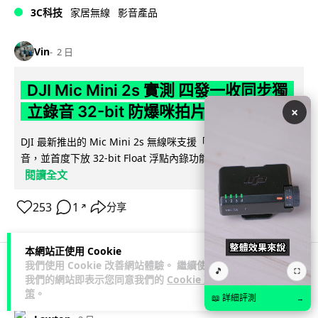
3C科技
家居無線
影音產品
Vin
2 日
DJI Mic Mini 2s 實測 四發一收同步獨
立錄音 32-bit 防爆咪拍片必備
×
DJI 最新推出的 Mic Mini 2s 無線咪支援「四發一收」分軌錄
音，並首度下放 32-bit Float 浮點內錄功能。本文經實測其...
閱讀全文
253
1
分享
↗
本網站正使用 Cookie
我們使用 Cookie 改善網站體驗。 繼續使用
🎵
⛶
我們的網站即表示您同意我們的
Cookie 政
科技娛樂
生活娛樂
城中熱話
策
。
📖 詳細評測
→