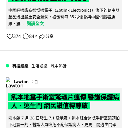
中國網通廠商智博通電子（Zbtlink Electronics）旗下的路由器
產品爆出嚴重安全漏洞，被發現每 35 秒便會與中國伺服器連
閱讀全文
線，旗...
374
84
分享
↗
科技娛樂
生活娛樂
城中熱話
Lawton
2 日
熊本地震手術室驚魂片瘋傳 醫護保護病
人、逃生門 網民讚值得尊敬
熊本縣 7 月 28 日發生 7.1 級地震，熊本綜合醫院手術室鏡頭拍
下地震一刻，醫護人員臨危不亂保護病人，更馬上開逃生門確