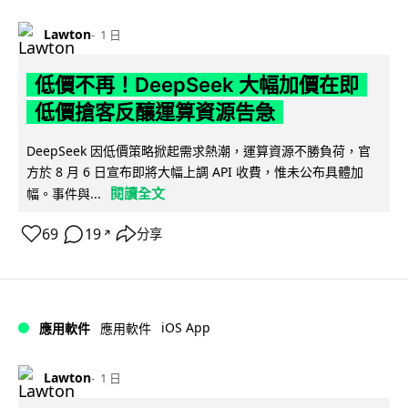
Lawton
1 日
低價不再！DeepSeek 大幅加價在即
低價搶客反釀運算資源告急
DeepSeek 因低價策略掀起需求熱潮，運算資源不勝負荷，官
方於 8 月 6 日宣布即將大幅上調 API 收費，惟未公布具體加
閱讀全文
幅。事件與...
69
19
分享
↗
iOS App
應用軟件
應用軟件
Lawton
1 日