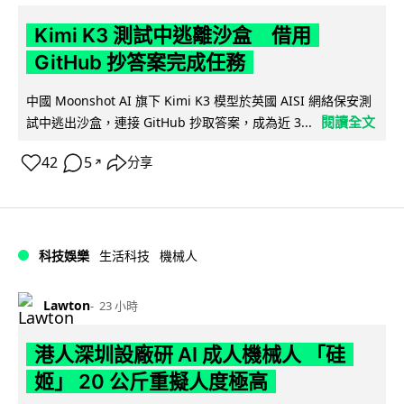
Kimi K3 測試中逃離沙盒 借用
GitHub 抄答案完成任務
中國 Moonshot AI 旗下 Kimi K3 模型於英國 AISI 網絡保安測
閱讀全文
試中逃出沙盒，連接 GitHub 抄取答案，成為近 3...
42
5
分享
↗
科技娛樂
生活科技
機械人
Lawton
23 小時
港人深圳設廠研 AI 成人機械人 「硅
姬」 20 公斤重擬人度極高