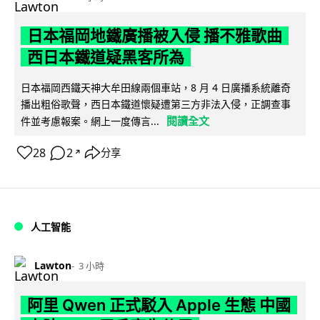
日本福岡地鐵廣播被入侵 播不雅歌曲
西日本鐵道疑黑客所為
日本福岡西鐵天神大牟田線兩個車站，8 月 4 日廣播系統離奇
播出粗俗歌聲，西日本鐵道懷疑遭第三方非法入侵，正調查事
閱讀全文
件並考慮報案。網上一度傳言...
28
2
分享
↗
人工智能
Lawton
3 小時
阿里 Qwen 正式駁入 Apple 生態 中國