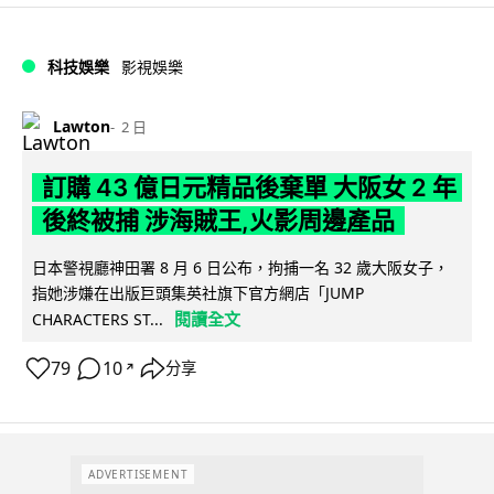
科技娛樂
影視娛樂
Lawton
2 日
訂購 43 億日元精品後棄單 大阪女 2 年
後終被捕 涉海賊王,火影周邊產品
日本警視廳神田署 8 月 6 日公布，拘捕一名 32 歲大阪女子，
指她涉嫌在出版巨頭集英社旗下官方網店「JUMP
閱讀全文
CHARACTERS ST...
79
10
分享
↗
ADVERTISEMENT