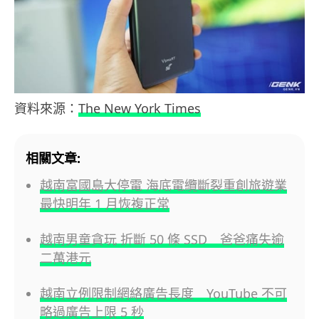
資料來源：
The New York Times
相關文章:
越南富國島大停電 海底電纜斷裂重創旅遊業
最快明年 1 月恢複正常
越南男童貪玩 折斷 50 條 SSD 爸爸痛失逾
二萬港元
越南立例限制網絡廣告長度 YouTube 不可
略過廣告上限 5 秒