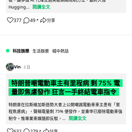
閱讀全文
Hugging...
377
49
分享
↗
科技娛樂
生活娛樂
城中熱話
Vin
2 日
特朗普嘲電動車主有里程病 剩 75% 電
量即焦慮發作 狂言一手終結電車指令
特朗普在拉斯維加斯造勢大會上公開嘲諷電動車車主患有「里
程焦慮病」，聲稱電量剩 75% 便發作，並重申已廢除電動車強
閱讀全文
制令。惟專業車媒隨即反駁，...
632
279
分享
↗