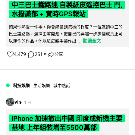
中三巴士鐵路迷 自製紙皮遙控巴士 門,
水撥識郁 + 實時GPS報站
如果你熱愛一件事，你會熱愛到怎樣的程度？一位就讀中三的
巴士鐵路迷，選擇由零開始，把自己的興趣一步步變成真正可
閱讀全文
以運作的作品。他以紙皮親手製作出...
4,479
251
分享
↗
科技娛樂
生活娛樂
城中熱話
Vin
1 日
iPhone 加速撤出中國 印度成新機主要
基地 上年組裝增至5500萬部