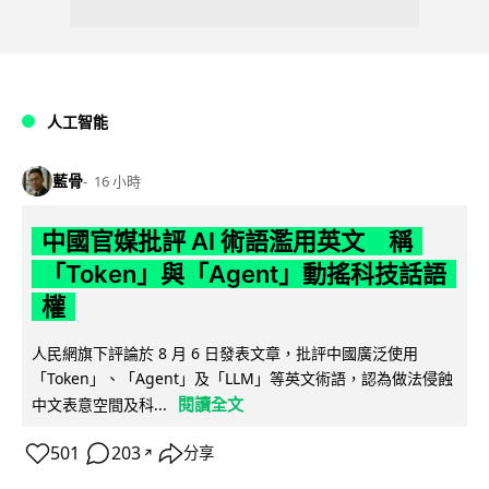
人工智能
藍骨
16 小時
中國官媒批評 AI 術語濫用英文 稱
「Token」與「Agent」動搖科技話語
權
人民網旗下評論於 8 月 6 日發表文章，批評中國廣泛使用
「Token」、「Agent」及「LLM」等英文術語，認為做法侵蝕
閱讀全文
中文表意空間及科...
501
203
分享
↗