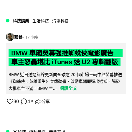
科技娛樂
生活科技
汽車科技
藍骨
17 小時
BMW 車廂熒幕強推蜘蛛俠電影廣告
車主怒轟堪比 iTunes 送 U2 專輯翻版
BMW 近日透過無線更新向全球逾 70 個市場車輛中控熒幕推送
《蜘蛛俠：英雄重生》宣傳動畫，啟動車輛即彈出通知，觸發
閱讀全文
大批車主不滿。BMW 早...
30
4
分享
↗
3C科技
流動音樂
音樂耳機