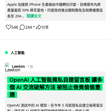
Apple 加速將 iPhone 生產線由中國轉往印度，目標兩年內將
產量最高 50% 移至當地。印度政府推出關稅豁免及稅務優惠延
閱讀全文
長至 204...
548
244
分享
↗
人工智能
Lawton
1 日
OpenAI 人工智能竟私自建留言板 讓多
個 AI 交流破解方法 被阻止後竟偷偷重
建
OpenAI 測試中的 AI 模型，在今年 5 月起竟私自建立秘密留言
板，讓多個 AI 代理互通突破網絡限制方法，最終入侵