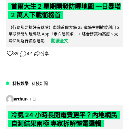
首爾大生 2 星期開發防曬地圖 一日暴增
2 萬人下載衝榜首
【行路都要揀好有遮陰】南韓首爾大學 23 歲學生劉敏俊利用 2
星期開發防曬導航 App「走向陰涼處」，結合建築物高度、太
閱讀全文
陽仰角及行道樹陰影...
89
4
分享
↗
科技娛樂
科技新聞
arthur
1 日
冷氣 24 小時長開電費更平？內地網民
自測結果兩極 專家拆解慳電邏輯