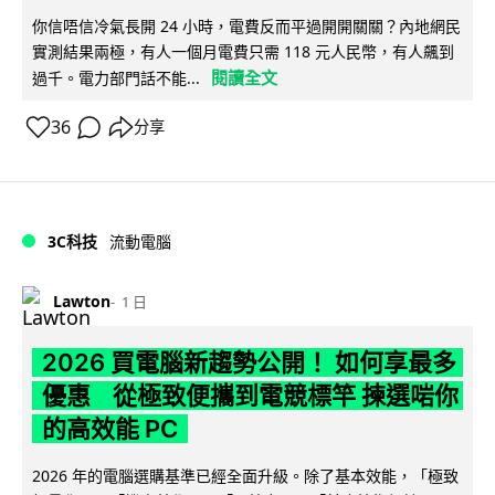
你信唔信冷氣長開 24 小時，電費反而平過開開關關？內地網民
實測結果兩極，有人一個月電費只需 118 元人民幣，有人飆到
閱讀全文
過千。電力部門話不能...
36
分享
3C科技
流動電腦
Lawton
1 日
2026 買電腦新趨勢公開！ 如何享最多
優惠 從極致便攜到電競標竿 揀選啱你
的高效能 PC
2026 年的電腦選購基準已經全面升級。除了基本效能，「極致