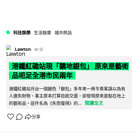
科技娛樂
生活娛樂
城中熱話
Lawton
36 分
港鐵紅磡站現「黐地銀包」 原來是藝術
品呃足全港市民兩年
港鐵紅磡站月台一個銀色「銀包」多年來一再令乘客誤以為有
人遺失財物，事主原本打算拾起交還，卻發現原來是黏在地上
閱讀全文
的藝術品。這件名為《失而復得》的...
分享