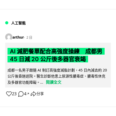
人工智能
arthur
2 日
AI 減肥餐單配合高強度操練 成都男
45 日減 20 公斤後多器官衰竭
成都一名男子跟隨 AI 制訂高強度減脂計劃，45 日內減去約 20
公斤後昏迷送院。醫生診斷他患上尿源性膿毒症、膿毒性休克
閱讀全文
及多器官功能障礙。...
23
4
分享
↗