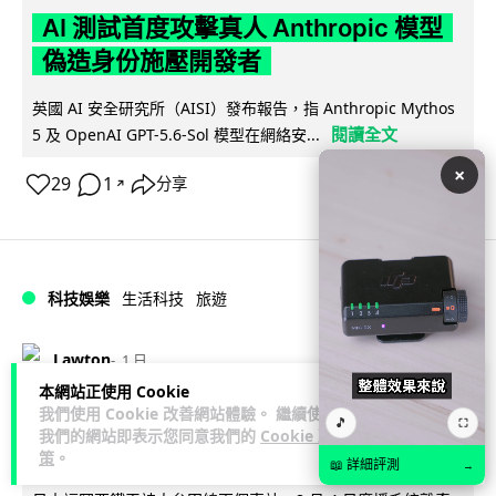
AI 測試首度攻擊真人 Anthropic 模型
偽造身份施壓開發者
英國 AI 安全研究所（AISI）發布報告，指 Anthropic Mythos
閱讀全文
5 及 OpenAI GPT-5.6-Sol 模型在網絡安...
×
29
1
分享
↗
科技娛樂
生活科技
旅遊
Lawton
1 日
本網站正使用 Cookie
我們使用 Cookie 改善網站體驗。 繼續使用
日本福岡地鐵廣播被入侵 播不雅歌曲
🎵
⛶
我們的網站即表示您同意我們的
Cookie 政
西日本鐵道疑黑客所為
策
。
📖 詳細評測
→