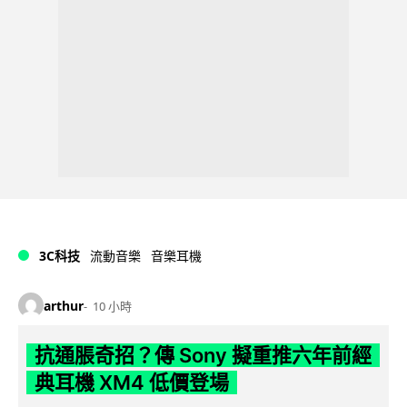
3C科技
流動音樂
音樂耳機
arthur
10 小時
抗通脹奇招？傳 Sony 擬重推六年前經
典耳機 XM4 低價登場