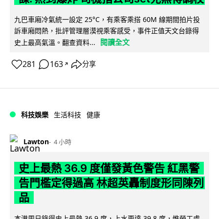
九巴車廂冷氣統一設定 25°C，有乘客乘搭 60M 線期間拍片投
訴車廂悶熱，批評管理層漠視乘客感受，事件正值天文台錄得
閱讀全文
史上最高氣溫。翻查資料...
281
163
分享
↗
科技娛樂
生活科技
健康
Lawton
4 小時
史上最熱 36.9 度僅發黃色警告 紅黑警
告門檻定得過高 林超英轟制度形同陳列
品
本港周日錄得史上最熱 36.9 度，上水更達 39.8 度，惟勞工處