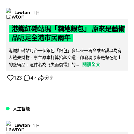
Lawton
1 日
港鐵紅磡站現「黐地銀包」 原來是藝術
品呃足全港市民兩年
港鐵紅磡站月台一個銀色「銀包」多年來一再令乘客誤以為有
人遺失財物，事主原本打算拾起交還，卻發現原來是黏在地上
閱讀全文
的藝術品。這件名為《失而復得》的...
123
4
分享
↗
人工智能
Lawton
1 日