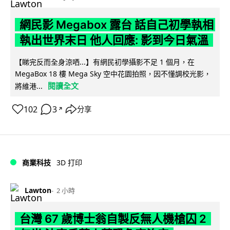
網民影 Megabox 露台 話自己初學執相
執出世界末日 他人回應: 影到今日氣溫
【睇完反而全身涼哂...】有網民初學攝影不足 1 個月，在
MegaBox 18 樓 Mega Sky 空中花園拍照，因不懂調校光影，
閱讀全文
將維港...
102
3
分享
↗
商業科技
3D 打印
Lawton
2 小時
台灣 67 歲博士翁自製反無人機槍囚 2