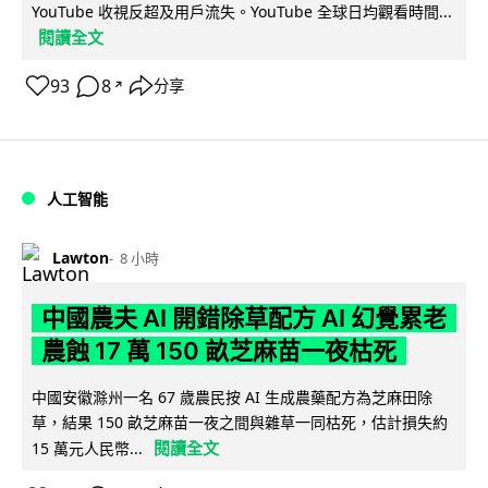
YouTube 收視反超及用戶流失。YouTube 全球日均觀看時間...
閱讀全文
93
8
分享
↗
人工智能
Lawton
8 小時
中國農夫 AI 開錯除草配方 AI 幻覺累老
農蝕 17 萬 150 畝芝麻苗一夜枯死
中國安徽滁州一名 67 歲農民按 AI 生成農藥配方為芝麻田除
草，結果 150 畝芝麻苗一夜之間與雜草一同枯死，估計損失約
閱讀全文
15 萬元人民幣...