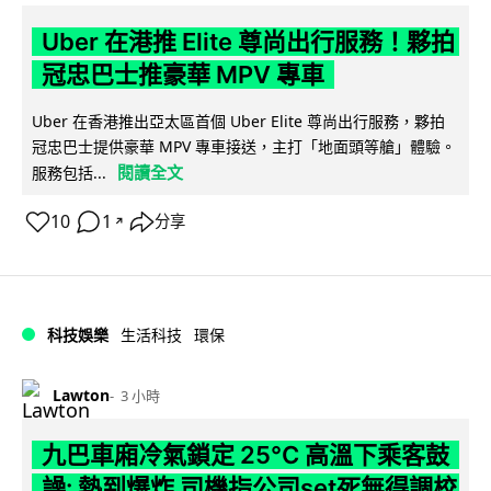
Uber 在港推 Elite 尊尚出行服務！夥拍
冠忠巴士推豪華 MPV 專車
Uber 在香港推出亞太區首個 Uber Elite 尊尚出行服務，夥拍
冠忠巴士提供豪華 MPV 專車接送，主打「地面頭等艙」體驗。
閱讀全文
服務包括...
10
1
分享
↗
科技娛樂
生活科技
環保
Lawton
3 小時
九巴車廂冷氣鎖定 25°C 高溫下乘客鼓
譟: 熱到爆炸 司機指公司set死無得調校