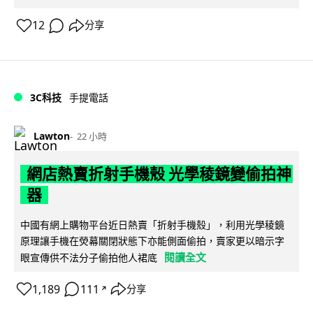
12
分享
3C科技
手提電話
Lawton
22 小時
網店熱賣折射手機殼 光學稜鏡變偷拍神
器
中國有網上購物平台近日熱賣「折射手機殼」，利用光學稜鏡
原理讓手機在熒幕關閉狀態下亦能側面偷拍，賣家更以暗示字
閱讀全文
眼宣傳供不法分子偷拍他人裙底
1,189
111
分享
↗