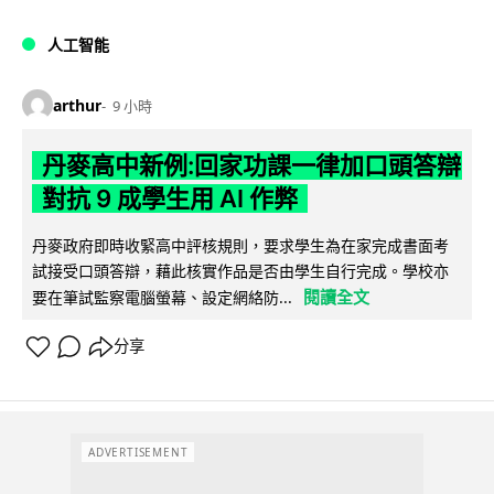
人工智能
arthur
9 小時
丹麥高中新例:回家功課一律加口頭答辯
對抗 9 成學生用 AI 作弊
丹麥政府即時收緊高中評核規則，要求學生為在家完成書面考
試接受口頭答辯，藉此核實作品是否由學生自行完成。學校亦
閱讀全文
要在筆試監察電腦螢幕、設定網絡防...
分享
ADVERTISEMENT