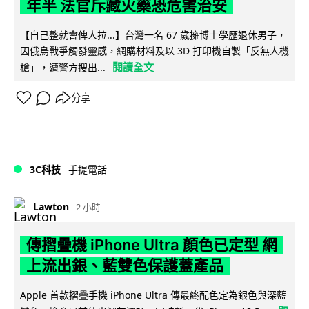
年半 法官斥藏火藥恐危害治安
【自己整就會俾人拉...】台灣一名 67 歲擁博士學歷退休男子，
因俄烏戰爭觸發靈感，網購材料及以 3D 打印機自製「反無人機
閱讀全文
槍」，遭警方搜出...
分享
3C科技
手提電話
Lawton
2 小時
傳摺疊機 iPhone Ultra 顏色已定型 網
上流出銀、藍雙色保護蓋產品
Apple 首款摺疊手機 iPhone Ultra 傳最終配色定為銀色與深藍