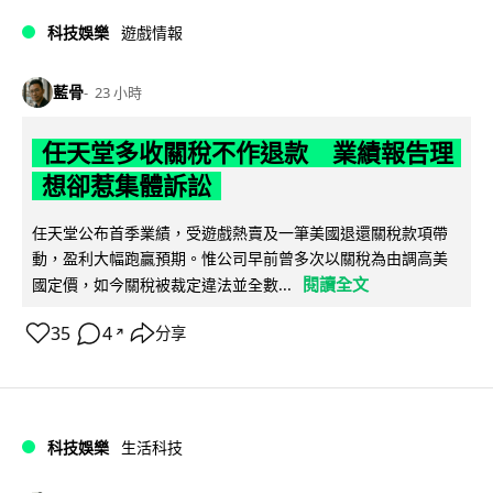
科技娛樂
遊戲情報
藍骨
23 小時
任天堂多收關稅不作退款 業績報告理
想卻惹集體訴訟
任天堂公布首季業績，受遊戲熱賣及一筆美國退還關稅款項帶
動，盈利大幅跑贏預期。惟公司早前曾多次以關稅為由調高美
閱讀全文
國定價，如今關稅被裁定違法並全數...
35
4
分享
↗
科技娛樂
生活科技