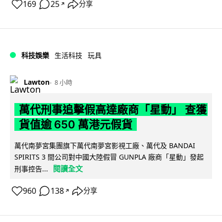
169
25
分享
↗
科技娛樂
生活科技
玩具
Lawton
8 小時
萬代刑事追擊假高達廠商「星動」 查獲
貨值逾 650 萬港元假貨
萬代南夢宮集團旗下萬代南夢宮影視工廠、萬代及 BANDAI
SPIRITS 3 間公司對中國大陸假冒 GUNPLA 廠商「星動」發起
閱讀全文
刑事控告...
960
138
分享
↗