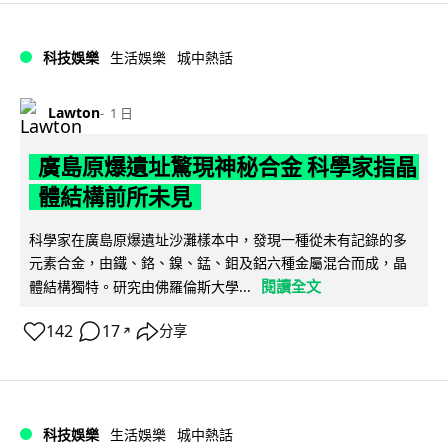
科技娛樂
生活娛樂
城中熱話
Lawton
1 日
廣島原爆遺址驚現神秘合金 科學家指晶
體結構前所未見
科學家在廣島原爆遺址沙灘樣本中，發現一種從未有記錄的多
元素合金，由鐵、鉻、鎳、錳、鉬及鋁六種金屬混合而成，晶
閱讀全文
體結構獨特。研究由佛羅倫斯大學...
142
17
分享
↗
科技娛樂
生活娛樂
城中熱話