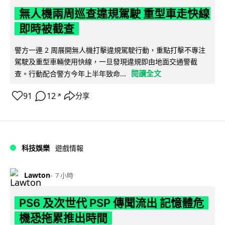
無人機兩周巡查違規駕駛 重型車走快線
即時被截查
警方一連 2 周展開無人機打擊違規駕駛行動，重點打擊不專注
駕駛及重型車輛使用快線，一旦發現違規即由地面交通警截
閱讀全文
查。行動配合警方今年上半年致命...
91
12
分享
↗
科技娛樂
遊戲情報
Lawton
7 小時
PS6 及次世代 PSP 傳聞流出 記憶體危
機恐拖累推出時間