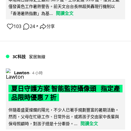
僅發黃色工作暑熱警告。前天文台台長林超英轟現行機制以
閱讀全文
「香港暑熱指數」為基...
103
24
分享
↗
3C科技
家居無線
Lawton
4 小時
夏日守護方案 智能監控攝像頭 指定產
品限時優惠 7 折
伴隨着盛夏燦爛的陽光，不少人已著手規劃豐富的暑期活動。
然而，父母在忙碌工作、日常外出，或將孩子交由家中長輩與
閱讀全文
保母照顧時，對孩子總是十分牽掛。...