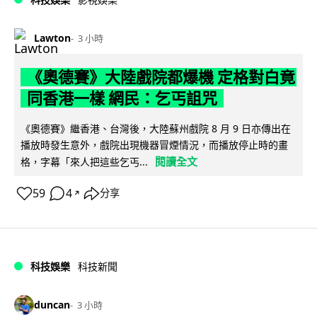
Lawton
3 小時
《奧德賽》大陸戲院都爆機 定格對白竟
同香港一樣 網民：乞丐詛咒
《奧德賽》繼香港、台灣後，大陸蘇州戲院 8 月 9 日亦傳出在
播放時發生意外，戲院出現機器冒煙情況，而播放停止時的畫
閱讀全文
格，字幕「來人把這些乞丐...
59
4
分享
↗
科技娛樂
科技新聞
duncan
3 小時