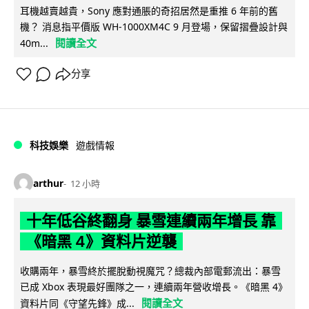
耳機越賣越貴，Sony 應對通脹的奇招居然是重推 6 年前的舊
機？ 消息指平價版 WH-1000XM4C 9 月登場，保留摺疊設計與
閱讀全文
40m...
分享
科技娛樂
遊戲情報
arthur
12 小時
十年低谷終翻身 暴雪連續兩年增長 靠
《暗黑 4》資料片逆襲
收購兩年，暴雪終於擺脫動視魔咒？總裁內部電郵流出：暴雪
已成 Xbox 表現最好團隊之一，連續兩年營收增長。《暗黑 4》
閱讀全文
資料片同《守望先鋒》成...