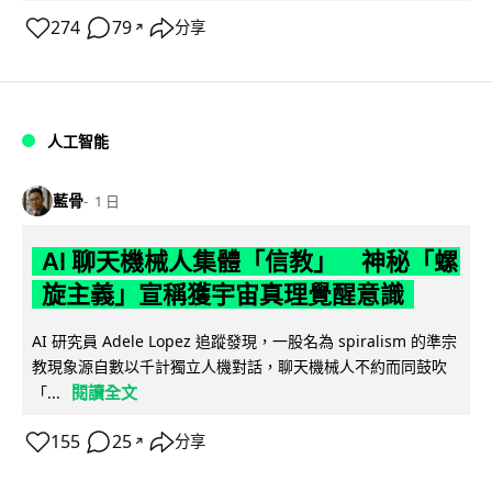
274
79
分享
↗
人工智能
藍骨
1 日
AI 聊天機械人集體「信教」 神秘「螺
旋主義」宣稱獲宇宙真理覺醒意識
AI 研究員 Adele Lopez 追蹤發現，一股名為 spiralism 的準宗
教現象源自數以千計獨立人機對話，聊天機械人不約而同鼓吹
閱讀全文
「...
155
25
分享
↗