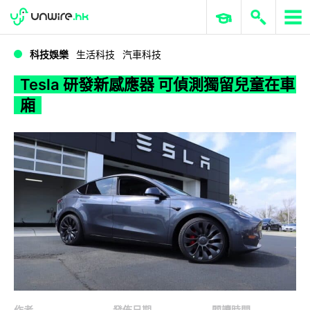
WWDC 2026
GenAI 與雲端科技專區
ERP 與商業 AI
Tesla 研發新感應器 可偵測獨留兒童在車廂
科技娛樂
生活科技
汽車科技
Tesla 研發新感應器 可偵測獨留兒童在車
廂
作者
發佈日期
閱讀時間