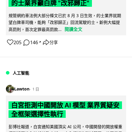
的士業界籲白牌 "改邪歸正"
規管網約車法例大部分條文已於 8 月 3 日生效，的士業界就期
望白牌車司機，能夠「改邪歸正」回流駕駛的士。新例大幅提
閱讀全文
高罰則，首次定罪最高罰款...
205
146
分享
↗
人工智能
Lawton
1 日
白宮拒測中國開放 AI 模型 業界質疑安
全框架選擇性執行
彭博社報道，白宮通知美國頂尖 AI 公司，中國開發的開放權重