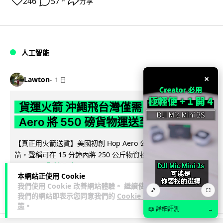
246
57
分享
↗
人工智能
×
Lawton
1 日
貨運火箭 沖繩飛台灣僅需 15 分鐘 Hop
Aero 將 550 磅貨物運送至 725 公里外
【真正用火箭送貨】美國初創 Hop Aero 公開自動駕駛貨運火
箭，聲稱可在 15 分鐘內將 250 公斤物資投送 750 公里外，並
閱讀全文
以沖繩...
本網站正使用 Cookie
我們使用 Cookie 改善網站體驗。 繼續使用
55
6
分享
↗
🎵
⛶
我們的網站即表示您同意我們的
Cookie 政
策
。
📖 詳細評測
→