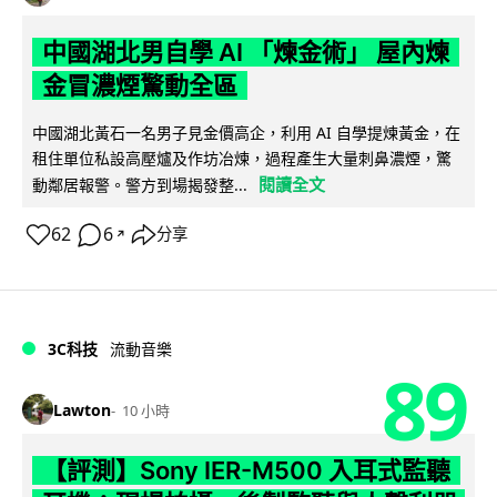
中國湖北男自學 AI 「煉金術」 屋內煉
金冒濃煙驚動全區
中國湖北黃石一名男子見金價高企，利用 AI 自學提煉黃金，在
租住單位私設高壓爐及作坊冶煉，過程產生大量刺鼻濃煙，驚
閱讀全文
動鄰居報警。警方到場揭發整...
62
6
分享
↗
3C科技
流動音樂
89
Lawton
10 小時
【評測】Sony IER-M500 入耳式監聽