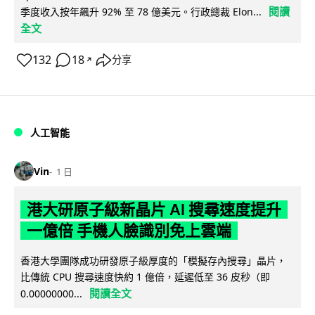
閱讀
季度收入按年飆升 92% 至 78 億美元。行政總裁 Elon...
全文
132
18
分享
↗
人工智能
Vin
1 日
港大研原子級新晶片 AI 搜尋速度提升
一億倍 手機人臉識別免上雲端
香港大學團隊成功研發原子級厚度的「模擬存內搜尋」晶片，
比傳統 CPU 搜尋速度快約 1 億倍，延遲低至 36 皮秒（即
閱讀全文
0.00000000...