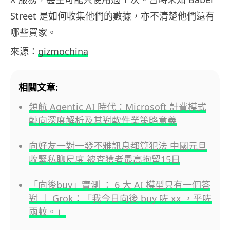
Street 是如何收集他們的數據，亦不清楚他們還有
哪些買家。
來源：
gizmochina
相關文章:
領航 Agentic AI 時代：Microsoft 計費模式
轉向深度解析及其對軟件業策略意義
向好友一對一發不雅訊息都算犯法 中國元旦
收緊私聊尺度 被查獲者最高拘留15日
「向後buy」實測 ： 6 大 AI 模型只有一個答
對 ｜ Grok：「我今日向後 buy 咗 xx ，平咗
兩蚊。」