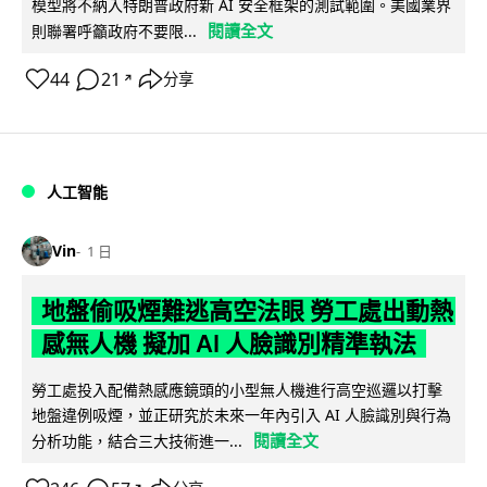
模型將不納入特朗普政府新 AI 安全框架的測試範圍。美國業界
閱讀全文
則聯署呼籲政府不要限...
44
21
分享
↗
人工智能
Vin
1 日
地盤偷吸煙難逃高空法眼 勞工處出動熱
感無人機 擬加 AI 人臉識別精準執法
勞工處投入配備熱感應鏡頭的小型無人機進行高空巡邏以打擊
地盤違例吸煙，並正研究於未來一年內引入 AI 人臉識別與行為
閱讀全文
分析功能，結合三大技術進一...