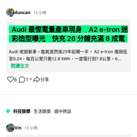
duncan
12 小時
Audi 最慳電量產車現身 A2 e-tron 迷
彩造型曝光 快充 26 分鐘充滿 8 成電
Audi 呢部新車，能耗竟然係25年前嘅一半。 A2 e-tron 風阻低
至0.24，每百公里只需12.8 kWh，一度電行到7.8公里。6...
閱讀全文
6
1
分享
↗
科技娛樂
生活娛樂
城中熱話
Vin
13 小時