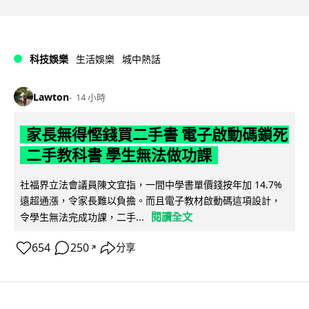
科技娛樂
生活娛樂
城中熱話
Lawton
14 小時
家長無得慳錢買二手書 電子啟動碼鎖死
二手教科書 學生無法做功課
社福界立法會議員陳文宜指，一間中學書單價錢按年加 14.7%
遠超通漲，令家長難以負擔。而且電子教材啟動碼這項設計，
閱讀全文
令學生無法完成功課，二手...
654
250
分享
↗