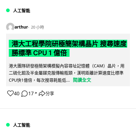
人工智能
arthur
20 小時
港大工程學院研極簡架構晶片 搜尋速度
勝標準 CPU 1 億倍
港大團隊研發極簡架構模擬內容尋址記憶體（CAM）晶片，用
二硫化鉬及半金屬銻克服傳輸瓶頸，漢明距離計算速度比標準
閱讀全文
CPU快1億倍，每次搜尋耗能低...
40
17
分享
↗
人工智能