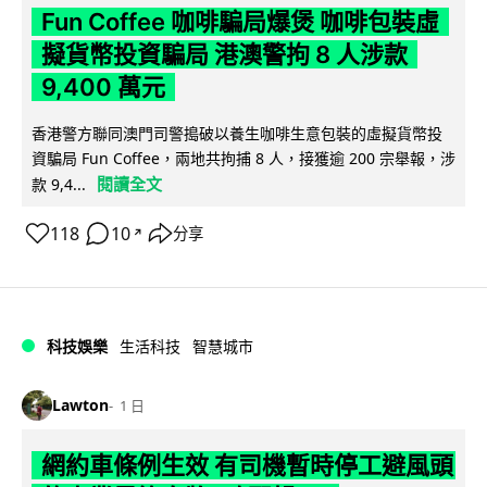
Fun Coffee 咖啡騙局爆煲 咖啡包裝虛
擬貨幣投資騙局 港澳警拘 8 人涉款
9,400 萬元
香港警方聯同澳門司警搗破以養生咖啡生意包裝的虛擬貨幣投
資騙局 Fun Coffee，兩地共拘捕 8 人，接獲逾 200 宗舉報，涉
閱讀全文
款 9,4...
118
10
分享
↗
科技娛樂
生活科技
智慧城市
Lawton
1 日
網約車條例生效 有司機暫時停工避風頭