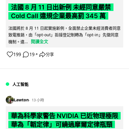
法國 8 月 11 日出新例 未經同意嚴禁
Cold Call 違規企業最高罰 345 萬
法國將於 8 月 11 日起實施新例，全面禁止企業未經消費者同意
致電推銷，由「opt-out」拒接登記制轉為「opt-in」先徵同意
閱讀全文
機制。違...
199
19
分享
↗
人工智能
Lawton
13 小時
華為科學家警告 NVIDIA 已近物理極限
華為「韜定律」可繞過摩爾定律瓶頸