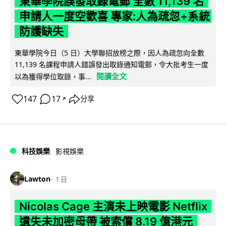
東華學院誤發取錄電郵 全數 11,139 名
申請人一度空歡喜 專家:人為疏忽+系統
防護缺失
東華學院今日（5 日）大學聯招放榜之際，因人為疏忽向全數
11,139 名課程申請人錯誤發出取錄通知電郵，令大批考生一度
閱讀全文
以為獲得學位取錄，事...
147
17
分享
↗
科技娛樂
影視娛樂
Lawton
1 日
Nicolas Cage 主演未上映電影 Netflix
遺失未加密母帶 被索償 8.19 億港元