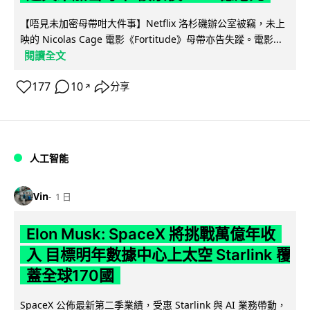
【唔見未加密母帶咁大件事】Netflix 洛杉磯辦公室被竊，未上
映的 Nicolas Cage 電影《Fortitude》母帶亦告失蹤。電影...
閱讀全文
177
10
分享
↗
人工智能
Vin
1 日
Elon Musk: SpaceX 將挑戰萬億年收
入 目標明年數據中心上太空 Starlink 覆
蓋全球170國
SpaceX 公佈最新第二季業績，受惠 Starlink 與 AI 業務帶動，