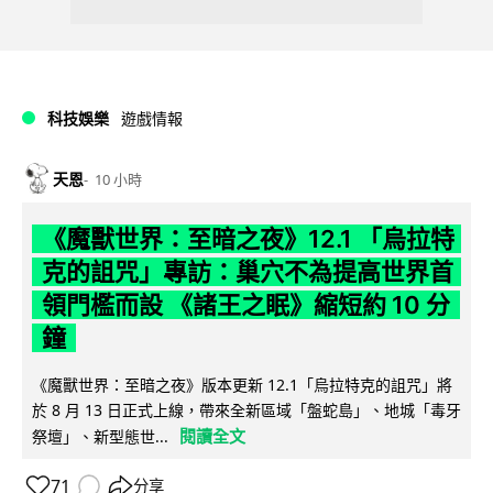
科技娛樂
遊戲情報
天恩
10 小時
《魔獸世界：至暗之夜》12.1 「烏拉特
克的詛咒」專訪：巢穴不為提高世界首
領門檻而設 《諸王之眠》縮短約 10 分
鐘
《魔獸世界：至暗之夜》版本更新 12.1「烏拉特克的詛咒」將
於 8 月 13 日正式上線，帶來全新區域「盤蛇島」、地城「毒牙
閱讀全文
祭壇」、新型態世...
71
分享