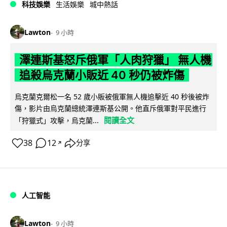
科技娛樂
生活娛樂
城中熱話
Lawton
9 小時
澤連斯基怒斥俄軍「人肉狩獵」 無人機
追殺烏克蘭小販近 40 秒仍被炸傷
烏克蘭克爾松一名 52 歲小販被俄軍無人機追擊近 40 秒後被炸
傷，影片由烏克蘭總統澤連斯基公開。他直斥俄軍對平民進行
閱讀全文
「狩獵式」攻擊，烏克蘭...
38
12
分享
↗
人工智能
Lawton
9 小時