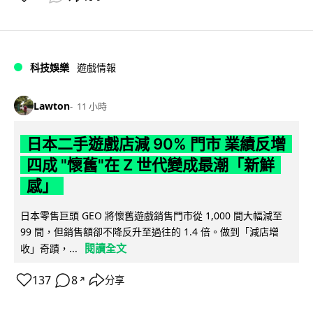
科技娛樂
遊戲情報
Lawton
11 小時
日本二手遊戲店減 90% 門市 業績反增
四成 "懷舊"在 Z 世代變成最潮「新鮮
感」
日本零售巨頭 GEO 將懷舊遊戲銷售門市從 1,000 間大幅減至
99 間，但銷售額卻不降反升至過往的 1.4 倍。做到「減店增
閱讀全文
收」奇蹟，...
137
8
分享
↗