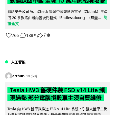
動連線回中國 全球 10 萬用家私隱堪憂
網絡安全公司 VulnCheck 揭發中國智博通電子（Zbtlink）生產
閱
的 20 多款路由器內置後門程式「Endlessdoors」（無盡...
讀全文
766
188
分享
↗
人工智能
arthur
19 小時
Tesla HW3 舊硬件裝 FSD v14 Lite 頻
現過熱 部分電腦損毀車主須自費維修
Tesla 向 HW3 舊車款推送 FSD v14 Lite 系統，引發大量車主反
映自動駕駛電腦嚴重過熱，部分更觸發高溫保護甚至直接燒