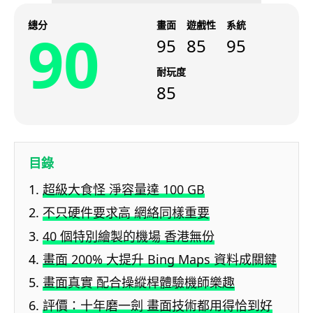
總分
畫面
遊戲性
系統
90
95
85
95
耐玩度
85
目錄
超級大食怪 淨容量達 100 GB
不只硬件要求高 網絡同樣重要
40 個特別繪製的機場 香港無份
畫面 200% 大提升 Bing Maps 資料成關鍵
畫面真實 配合操縱桿體驗機師樂趣
評價：十年磨一劍 畫面技術都用得恰到好