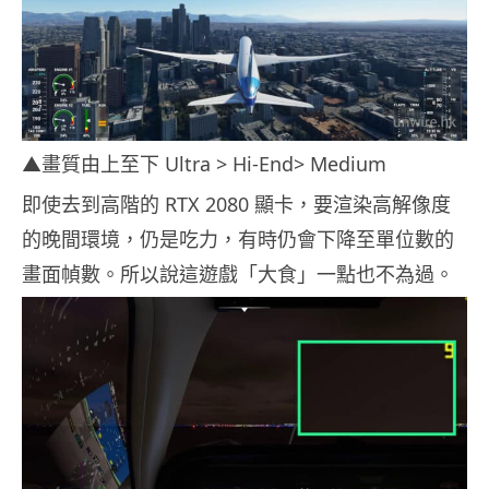
▲畫質由上至下 Ultra > Hi-End> Medium
即使去到高階的
RTX 2080
顯卡，要渲染高解像度
的晚間環境，仍是吃力，有時仍會下降至單位數的
畫面幀數。所以說這遊戲「大食」一點也不為過。