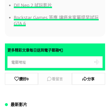
DJI Neo 2 試玩影片
Rockstar Games 答應 讓癌末家屬提早試玩
GTA 6
📮
更多精彩文章每日送到電子郵箱
讚好
0
看留言
分享
最新影片