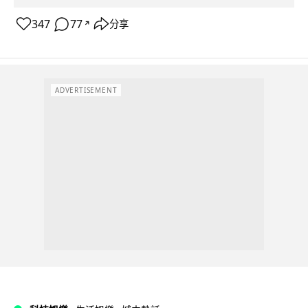
347
77
分享
↗
ADVERTISEMENT