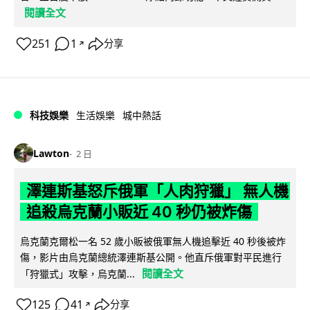
閱讀全文
251
1
分享
↗
科技娛樂
生活娛樂
城中熱話
Lawton
2 日
澤連斯基怒斥俄軍「人肉狩獵」 無人機
追殺烏克蘭小販近 40 秒仍被炸傷
烏克蘭克爾松一名 52 歲小販被俄軍無人機追擊近 40 秒後被炸
傷，影片由烏克蘭總統澤連斯基公開。他直斥俄軍對平民進行
閱讀全文
「狩獵式」攻擊，烏克蘭...
125
41
分享
↗