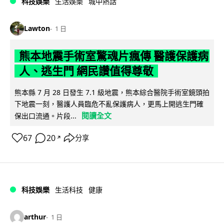
科技娛樂
生活娛樂
城中熱話
Lawton
1 日
熊本地震手術室驚魂片瘋傳 醫護保護病
人、逃生門 網民讚值得尊敬
熊本縣 7 月 28 日發生 7.1 級地震，熊本綜合醫院手術室鏡頭拍
下地震一刻，醫護人員臨危不亂保護病人，更馬上開逃生門確
閱讀全文
保出口流通。片段...
67
20
分享
↗
科技娛樂
生活科技
健康
arthur
1 日