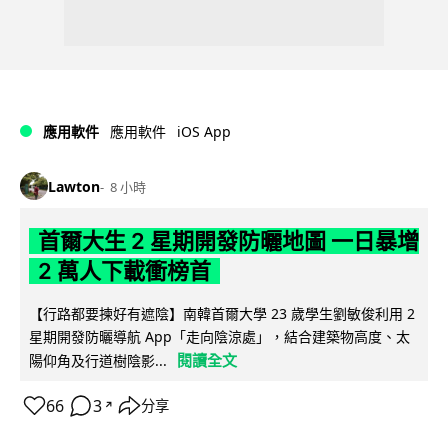
iOS App
應用軟件
應用軟件
Lawton
8 小時
首爾大生 2 星期開發防曬地圖 一日暴增
2 萬人下載衝榜首
【行路都要揀好有遮陰】南韓首爾大學 23 歲學生劉敏俊利用 2
星期開發防曬導航 App「走向陰涼處」，結合建築物高度、太
閱讀全文
陽仰角及行道樹陰影...
66
3
分享
↗