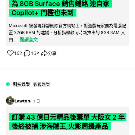
為 8GB Surface 銷售鋪路 連自家
Copilot+ 門檻也未到
Microsoft 被發現靜靜刪除官方網站上，對遊戲玩家要為電腦配
置 32GB RAM 的建議。分析指微軟同時新推出的 8GB RAM 入
閱讀全文
門...
162
16
分享
↗
科技娛樂
影視娛樂
Lawton
1 日
訂購 43 億日元精品後棄單 大阪女 2 年
後終被捕 涉海賊王,火影周邊產品