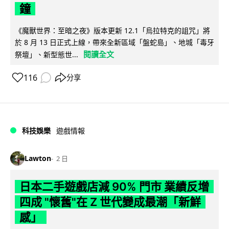
鐘
《魔獸世界：至暗之夜》版本更新 12.1「烏拉特克的詛咒」將
於 8 月 13 日正式上線，帶來全新區域「盤蛇島」、地城「毒牙
閱讀全文
祭壇」、新型態世...
116
分享
科技娛樂
遊戲情報
Lawton
2 日
日本二手遊戲店減 90% 門市 業績反增
四成 "懷舊"在 Z 世代變成最潮「新鮮
感」