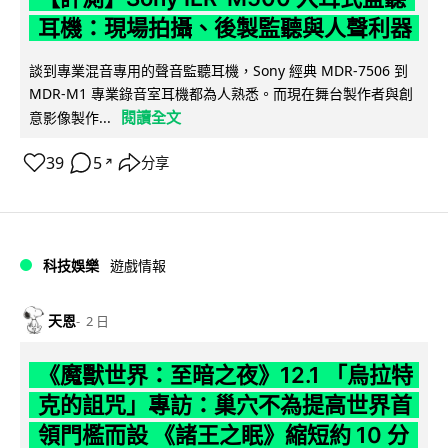
耳機：現場拍攝、後製監聽與人聲利器
談到專業混音專用的聲音監聽耳機，Sony 經典 MDR-7506 到
MDR-M1 專業錄音室耳機都為人熟悉。而現在舞台製作者與創
閱讀全文
意影像製作...
39
5
分享
↗
科技娛樂
遊戲情報
天恩
2 日
《魔獸世界：至暗之夜》12.1 「烏拉特
克的詛咒」專訪：巢穴不為提高世界首
領門檻而設 《諸王之眠》縮短約 10 分