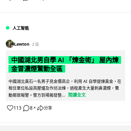
人工智能
Lawton
2 日
中國湖北男自學 AI 「煉金術」 屋內煉
金冒濃煙驚動全區
中國湖北黃石一名男子見金價高企，利用 AI 自學提煉黃金，在
租住單位私設高壓爐及作坊冶煉，過程產生大量刺鼻濃煙，驚
閱讀全文
動鄰居報警。警方到場揭發整...
113
8
分享
↗