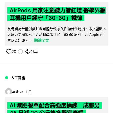
AirPods 用家注意聽力響紅燈 醫學界籲
耳機用戶謹守「60-60」鐵律
長時間高音量佩戴耳機可能導致永久性噪音性聽損。本文盤點 4
大聽力受損警號，介紹科學護耳的「60-60 原則」及 Apple 內
閱讀全文
置防護功能，...
20
分享
人工智能
arthur
1 日
AI 減肥餐單配合高強度操練 成都男
45 日減 20 公斤後多器官衰竭