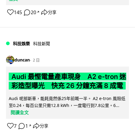
145
20
分享
↗
科技娛樂
科技新聞
duncan
2 日
Audi 最慳電量產車現身 A2 e-tron 迷
彩造型曝光 快充 26 分鐘充滿 8 成電
Audi 呢部新車，能耗竟然係25年前嘅一半。 A2 e-tron 風阻低
至0.24，每百公里只需12.8 kWh，一度電行到7.8公里。6...
閱讀全文
7
1
分享
↗