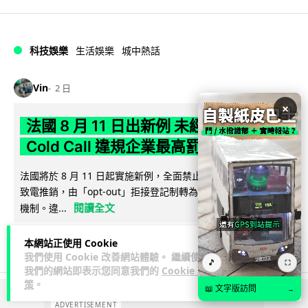
科技娛樂
生活娛樂
城中熱話
Vin
2 日
×
法國 8 月 11 日出新例 未經同意嚴禁
Cold Call 違規企業最高罰 345 萬
法國將於 8 月 11 日起實施新例，全面禁止企業未經消費者同意
致電推銷，由「opt-out」拒接登記制轉為「opt-in」先徵同意
閱讀全文
機制。違...
370
27
分享
↗
本網站正使用 Cookie
我們使用 Cookie 改善網站體驗。 繼續使用
🎵
⛶
我們的網站即表示您同意我們的
Cookie 政
策
。
📖 文字版訪問
→
ADVERTISEMENT