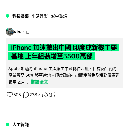
科技娛樂
生活娛樂
城中熱話
Vin
1 日
iPhone 加速撤出中國 印度成新機主要
基地 上年組裝增至5500萬部
Apple 加速將 iPhone 生產線由中國轉往印度，目標兩年內將
產量最高 50% 移至當地。印度政府推出關稅豁免及稅務優惠延
閱讀全文
長至 204...
505
233
分享
↗
人工智能