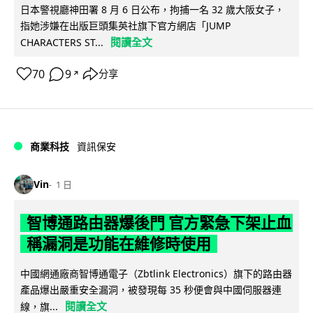
日本警視廳神田署 8 月 6 日公布，拘捕一名 32 歲大阪女子，
指她涉嫌在出版巨頭集英社旗下官方網店「JUMP
閱讀全文
CHARACTERS ST...
70
9
分享
↗
商業科技
資訊保安
Vin
1 日
智博通路由器爆後門 官方緊急下架止血
稱漏洞是功能在維修時使用
中國網通廠商智博通電子（Zbtlink Electronics）旗下的路由器
產品爆出嚴重安全漏洞，被發現每 35 秒便會與中國伺服器連
閱讀全文
線，旗...