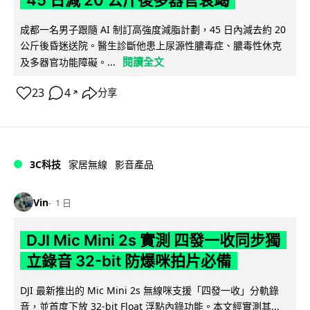
成都一名男子跟隨 AI 制訂高強度減脂計劃，45 日內減去約 20
公斤後昏迷送院。醫生診斷他患上尿源性膿毒症、膿毒性休克
閱讀全文
及多器官功能障礙。...
23
4
分享
↗
3C科技
家居無線
影音產品
Vin
1 日
DJI Mic Mini 2s 實測 四發一收同步獨
立錄音 32-bit 防爆咪拍片必備
DJI 最新推出的 Mic Mini 2s 無線咪支援「四發一收」分軌錄
音，並首度下放 32-bit Float 浮點內錄功能。本文經實測其...