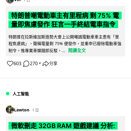
特朗普嘲電動車主有里程病 剩 75% 電
量即焦慮發作 狂言一手終結電車指令
特朗普在拉斯維加斯造勢大會上公開嘲諷電動車車主患有「里
程焦慮病」，聲稱電量剩 75% 便發作，並重申已廢除電動車強
閱讀全文
制令。惟專業車媒隨即反駁，...
603
270
分享
↗
人工智能
Lawton
1 日
微軟刪走 32GB RAM 遊戲建議 分析: