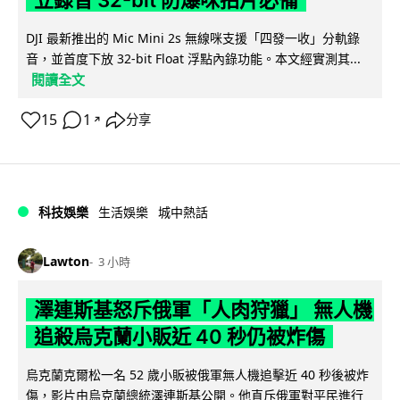
DJI 最新推出的 Mic Mini 2s 無線咪支援「四發一收」分軌錄
音，並首度下放 32-bit Float 浮點內錄功能。本文經實測其...
閱讀全文
15
1
分享
↗
科技娛樂
生活娛樂
城中熱話
Lawton
3 小時
澤連斯基怒斥俄軍「人肉狩獵」 無人機
追殺烏克蘭小販近 40 秒仍被炸傷
烏克蘭克爾松一名 52 歲小販被俄軍無人機追擊近 40 秒後被炸
傷，影片由烏克蘭總統澤連斯基公開。他直斥俄軍對平民進行