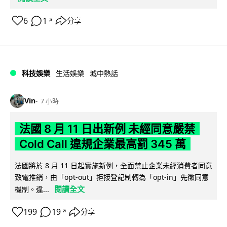
6
1
分享
↗
科技娛樂
生活娛樂
城中熱話
Vin
7 小時
法國 8 月 11 日出新例 未經同意嚴禁
Cold Call 違規企業最高罰 345 萬
法國將於 8 月 11 日起實施新例，全面禁止企業未經消費者同意
致電推銷，由「opt-out」拒接登記制轉為「opt-in」先徵同意
閱讀全文
機制。違...
199
19
分享
↗