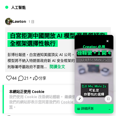
人工智能
Lawton
1 日
白宮拒測中國開放 AI 模型 業界質疑安
×
全框架選擇性執行
彭博社報道，白宮通知美國頂尖 AI 公司，中國開發的開放權重
模型將不納入特朗普政府新 AI 安全框架的測試範圍。美國業界
閱讀全文
則聯署呼籲政府不要限...
44
21
分享
↗
本網站正使用 Cookie
我們使用 Cookie 改善網站體驗。 繼續使用
🎵
⛶
我們的網站即表示您同意我們的
Cookie 政
人工智能
策
。
📖 詳細評測
→