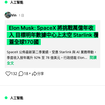
人工智能
Vin
1 日
Elon Musk: SpaceX 將挑戰萬億年收
入 目標明年數據中心上太空 Starlink 覆
蓋全球170國
SpaceX 公佈最新第二季業績，受惠 Starlink 與 AI 業務帶動，
閱讀
季度收入按年飆升 92% 至 78 億美元。行政總裁 Elon...
全文
132
18
分享
↗
人工智能