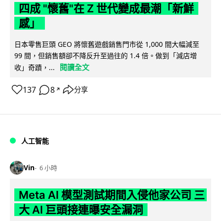
四成 "懷舊"在 Z 世代變成最潮「新鮮
感」
日本零售巨頭 GEO 將懷舊遊戲銷售門市從 1,000 間大幅減至
99 間，但銷售額卻不降反升至過往的 1.4 倍。做到「減店增
閱讀全文
收」奇蹟，...
137
8
分享
↗
人工智能
Vin
6 小時
Meta AI 模型測試期間入侵他家公司 三
大 AI 巨頭接連曝安全漏洞