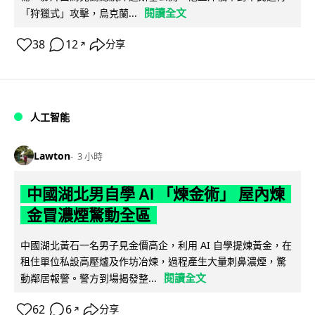
閱讀全文
「狩獵式」攻擊，烏克蘭...
38
12
分享
↗
人工智能
Lawton
3 小時
中國湖北男自學 AI 「煉金術」 屋內煉
金冒濃煙驚動全區
中國湖北黃石一名男子見金價高企，利用 AI 自學提煉黃金，在
租住單位私設高壓爐及作坊冶煉，過程產生大量刺鼻濃煙，驚
閱讀全文
動鄰居報警。警方到場揭發整...
62
6
分享
↗