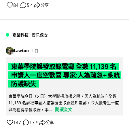
84
5
分享
↗
商業科技
資訊保安
Lawton
1 日
東華學院誤發取錄電郵 全數 11,139 名
申請人一度空歡喜 專家:人為疏忽+系統
防護缺失
東華學院今日（5 日）大學聯招放榜之際，因人為疏忽向全數
11,139 名課程申請人錯誤發出取錄通知電郵，令大批考生一度
閱讀全文
以為獲得學位取錄，事...
147
17
分享
↗