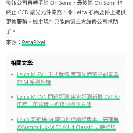
後該公司再轉手給 On Semi，最後連 On Semi 也
終止 CCD 感光元件業務，令 Leica 亦需要停止提供
更換服務。機主現在只能向第三方維修公司求助
了。
來源：
PetaPixel
相關文章:
Leica M EV1 正式發佈 首部配備電子觀景器
的 M 系列相機
Leica M EV1 開箱評測 用家評測新機 EVF 使
用感：用舊鏡、近接拍攝超方便
Leica 可近攝 M 鏡頭推橄欖綠版本 亮面黑
漆Summilux-M 50 f/1.4 Classic 同時登場