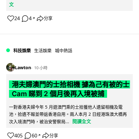
文
24
4
分享
↗
科技娛樂
生活娛樂
城中熱話
Lawton
10 小時
港夫婦澳門的士拾相機 據為己有被的士
Cam 睇到 2 個月後再入境被捕
一對香港夫婦今年 5 月遊澳門乘的士拾獲他人遺留相機及電
池，拾遺不報並帶返香港自用。兩人本月 2 日經港珠澳大橋再
閱讀全文
次入境澳門時，被治安警察局...
405
60
分享
↗