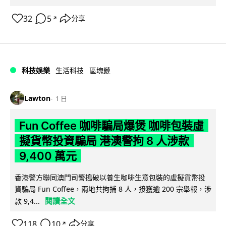
32
5
分享
↗
科技娛樂
生活科技
區塊鏈
Lawton
1 日
Fun Coffee 咖啡騙局爆煲 咖啡包裝虛
擬貨幣投資騙局 港澳警拘 8 人涉款
9,400 萬元
香港警方聯同澳門司警搗破以養生咖啡生意包裝的虛擬貨幣投
資騙局 Fun Coffee，兩地共拘捕 8 人，接獲逾 200 宗舉報，涉
閱讀全文
款 9,4...
118
10
分享
↗