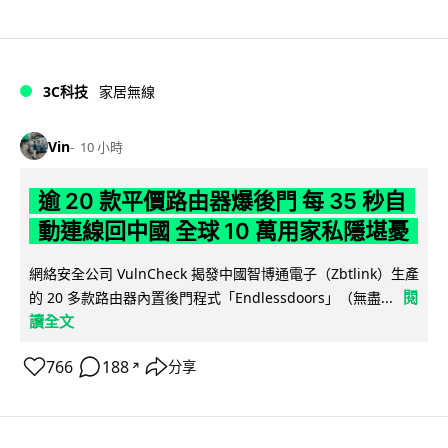
3C科技
家居無線
Vin
10 小時
逾 20 款平價路由器爆後門 每 35 秒自
動連線回中國 全球 10 萬用家私隱堪憂
網絡安全公司 VulnCheck 揭發中國智博通電子（Zbtlink）生產
閱
的 20 多款路由器內置後門程式「Endlessdoors」（無盡...
讀全文
766
188
分享
↗