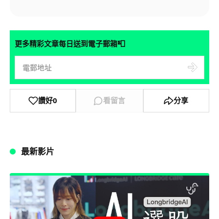
📮
更多精彩文章每日送到電子郵箱
讚好
0
看留言
分享
最新影片