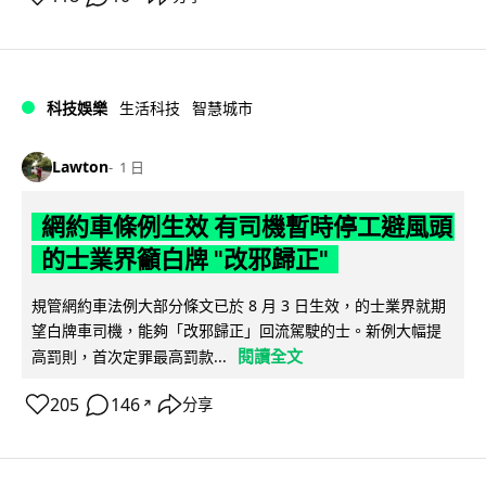
科技娛樂
生活科技
智慧城市
Lawton
1 日
網約車條例生效 有司機暫時停工避風頭
的士業界籲白牌 "改邪歸正"
規管網約車法例大部分條文已於 8 月 3 日生效，的士業界就期
望白牌車司機，能夠「改邪歸正」回流駕駛的士。新例大幅提
閱讀全文
高罰則，首次定罪最高罰款...
205
146
分享
↗