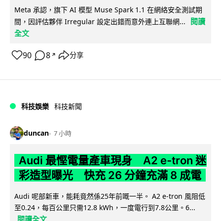
Meta 承認，旗下 AI 模型 Muse Spark 1.1 在網絡安全測試期
閱讀
間，因評估夥伴 Irregular 設定出錯而意外連上互聯網...
全文
90
8
分享
↗
科技娛樂
科技新聞
duncan
7 小時
Audi 最慳電量產車現身 A2 e-tron 迷
彩造型曝光 快充 26 分鐘充滿 8 成電
Audi 呢部新車，能耗竟然係25年前嘅一半。 A2 e-tron 風阻低
至0.24，每百公里只需12.8 kWh，一度電行到7.8公里。6...
閱讀全文