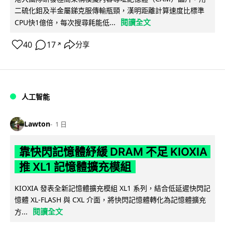
二硫化鉬及半金屬銻克服傳輸瓶頸，漢明距離計算速度比標準
閱讀全文
CPU快1億倍，每次搜尋耗能低...
40
17
分享
↗
人工智能
Lawton
1 日
靠快閃記憶體紓緩 DRAM 不足 KIOXIA
推 XL1 記憶體擴充模組
KIOXIA 發表全新記憶體擴充模組 XL1 系列，結合低延遲快閃記
憶體 XL-FLASH 與 CXL 介面，將快閃記憶體轉化為記憶體擴充
閱讀全文
方...