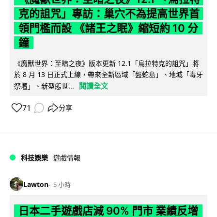
克的詛咒」專訪：巢穴不為提高世界首
領門檻而設 《諸王之眠》縮短約 10 分
鐘
《魔獸世界：至暗之夜》版本更新 12.1「烏拉特克的詛咒」將
於 8 月 13 日正式上線，帶來全新區域「盤蛇島」、地城「毒牙
閱讀全文
祭壇」、新型態世...
71
分享
科技娛樂
遊戲情報
Lawton
5 小時
日本二手遊戲店減 90% 門市 業績反增