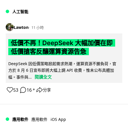
人工智能
Lawton
11 小時
低價不再！DeepSeek 大幅加價在即
低價搶客反釀運算資源告急
DeepSeek 因低價策略掀起需求熱潮，運算資源不勝負荷，官
方於 8 月 6 日宣布即將大幅上調 API 收費，惟未公布具體加
閱讀全文
幅。事件與...
53
16
分享
↗
iOS App
應用軟件
應用軟件