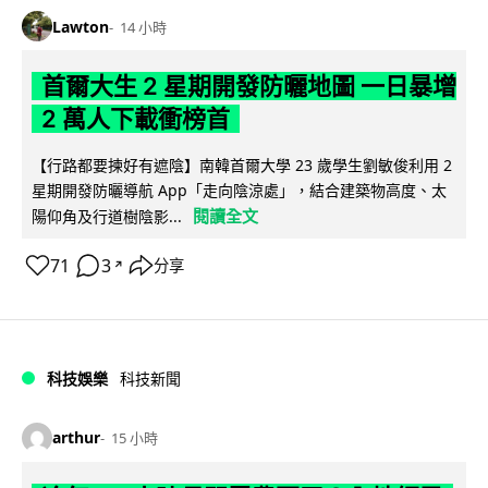
Lawton
14 小時
首爾大生 2 星期開發防曬地圖 一日暴增
2 萬人下載衝榜首
【行路都要揀好有遮陰】南韓首爾大學 23 歲學生劉敏俊利用 2
星期開發防曬導航 App「走向陰涼處」，結合建築物高度、太
閱讀全文
陽仰角及行道樹陰影...
71
3
分享
↗
科技娛樂
科技新聞
arthur
15 小時