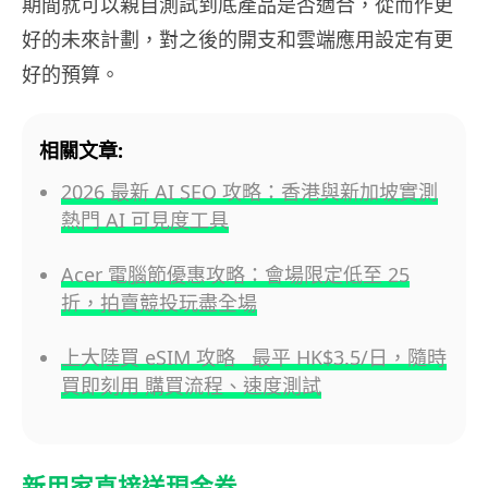
期間就可以親自測試到底產品是否適合，從而作更
好的未來計劃，對之後的開支和雲端應用設定有更
好的預算。
相關文章:
2026 最新 AI SEO 攻略：香港與新加坡實測
熱門 AI 可見度工具
Acer 電腦節優惠攻略：會場限定低至 25
折，拍賣競投玩盡全場
上大陸買 eSIM 攻略 最平 HK$3.5/日，隨時
買即刻用 購買流程、速度測試
新用家直接送現金券