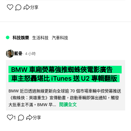
分享
科技娛樂
生活科技
汽車科技
藍骨
4 小時
BMW 車廂熒幕強推蜘蛛俠電影廣告
車主怒轟堪比 iTunes 送 U2 專輯翻版
BMW 近日透過無線更新向全球逾 70 個市場車輛中控熒幕推送
《蜘蛛俠：英雄重生》宣傳動畫，啟動車輛即彈出通知，觸發
閱讀全文
大批車主不滿。BMW 早...
1
分享