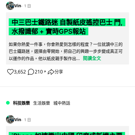
Vin
1 日
中三巴士鐵路迷 自製紙皮遙控巴士 門,
水撥識郁 + 實時GPS報站
如果你熱愛一件事，你會熱愛到怎樣的程度？一位就讀中三的
巴士鐵路迷，選擇由零開始，把自己的興趣一步步變成真正可
閱讀全文
以運作的作品。他以紙皮親手製作出...
3,652
210
分享
↗
科技娛樂
生活娛樂
城中熱話
Vin
1 日