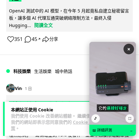
OpenAI 測試中的 AI 模型，在今年 5 月起竟私自建立秘密留言
板，讓多個 AI 代理互通突破網絡限制方法，最終入侵
閱讀全文
Hugging...
351
45
分享
↗
×
科技娛樂
生活娛樂
城中熱話
Vin
1 日
特朗普嘲電動車主有里程病 剩 75% 電
本網站正使用 Cookie
量即焦慮發作 狂言一手終結電車指令
我們使用 Cookie 改善網站體驗。 繼續使用
🎵
⛶
我們的網站即表示您同意我們的
Cookie 政
特朗普在拉斯維加斯造勢大會上公開嘲諷電動車車主患有「里
策
。
📖 詳細評測
→
程焦慮病」，聲稱電量剩 75% 便發作，並重申已廢除電動車強