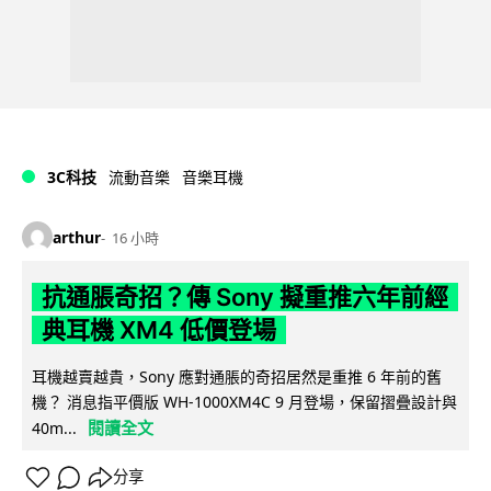
3C科技
流動音樂
音樂耳機
arthur
16 小時
抗通脹奇招？傳 Sony 擬重推六年前經
典耳機 XM4 低價登場
耳機越賣越貴，Sony 應對通脹的奇招居然是重推 6 年前的舊
機？ 消息指平價版 WH-1000XM4C 9 月登場，保留摺疊設計與
閱讀全文
40m...
分享