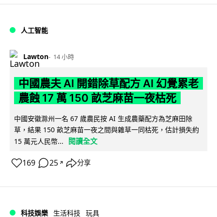
人工智能
Lawton
14 小時
中國農夫 AI 開錯除草配方 AI 幻覺累老
農蝕 17 萬 150 畝芝麻苗一夜枯死
中國安徽滁州一名 67 歲農民按 AI 生成農藥配方為芝麻田除
草，結果 150 畝芝麻苗一夜之間與雜草一同枯死，估計損失約
閱讀全文
15 萬元人民幣...
169
25
分享
↗
科技娛樂
生活科技
玩具