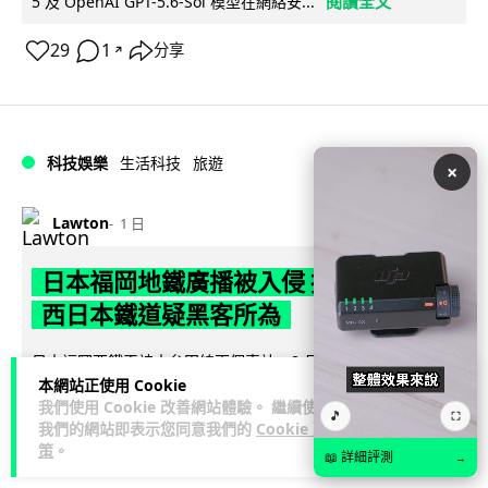
閱讀全文
5 及 OpenAI GPT-5.6-Sol 模型在網絡安...
29
1
分享
↗
科技娛樂
生活科技
旅遊
×
Lawton
1 日
日本福岡地鐵廣播被入侵 播不雅歌曲
西日本鐵道疑黑客所為
日本福岡西鐵天神大牟田線兩個車站，8 月 4 日廣播系統離奇
本網站正使用 Cookie
播出粗俗歌聲，西日本鐵道懷疑遭第三方非法入侵，正調查事
我們使用 Cookie 改善網站體驗。 繼續使用
閱讀全文
件並考慮報案。網上一度傳言...
🎵
⛶
我們的網站即表示您同意我們的
Cookie 政
策
。
40
2
📖 詳細評測
分享
→
↗