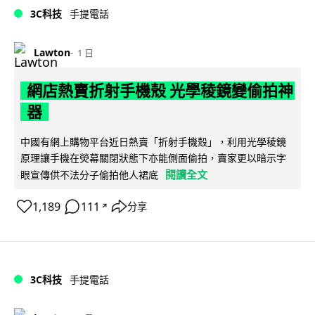
3C科技
手提電話
Lawton
1 日
網店熱賣折射手機殼 光學稜鏡變偷拍神
器
中國有網上購物平台近日熱賣「折射手機殼」，利用光學稜鏡
原理讓手機在熒幕關閉狀態下亦能側面偷拍，賣家更以暗示字
閱讀全文
眼宣傳供不法分子偷拍他人裙底
1,189
111
分享
↗
3C科技
手提電話