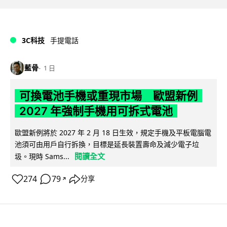
3C科技
手提電話
藍骨
1 日
可換電池手機或重現市場 歐盟新例
2027 年強制手機用可拆式電池
歐盟新例將於 2027 年 2 月 18 日生效，規定手機及平板電腦電
池須可由用戶自行拆換，目標是延長裝置壽命及減少電子垃
閱讀全文
圾。現時 Sams...
274
79
分享
↗