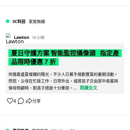
3C科技
家居無線
Lawton
10 小時
夏日守護方案 智能監控攝像頭 指定產
品限時優惠 7 折
伴隨着盛夏燦爛的陽光，不少人已著手規劃豐富的暑期活動。
然而，父母在忙碌工作、日常外出，或將孩子交由家中長輩與
閱讀全文
保母照顧時，對孩子總是十分牽掛。...
4
分享