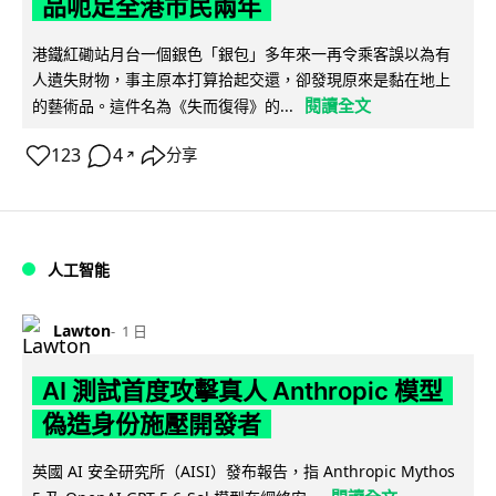
品呃足全港市民兩年
港鐵紅磡站月台一個銀色「銀包」多年來一再令乘客誤以為有
人遺失財物，事主原本打算拾起交還，卻發現原來是黏在地上
閱讀全文
的藝術品。這件名為《失而復得》的...
123
4
分享
↗
人工智能
Lawton
1 日
AI 測試首度攻擊真人 Anthropic 模型
偽造身份施壓開發者
英國 AI 安全研究所（AISI）發布報告，指 Anthropic Mythos