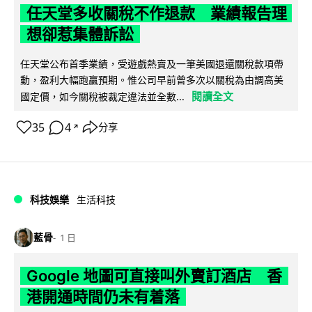
任天堂多收關稅不作退款 業績報告理
想卻惹集體訴訟
任天堂公布首季業績，受遊戲熱賣及一筆美國退還關稅款項帶
動，盈利大幅跑贏預期。惟公司早前曾多次以關稅為由調高美
閱讀全文
國定價，如今關稅被裁定違法並全數...
35
4
分享
↗
科技娛樂
生活科技
藍骨
1 日
Google 地圖可直接叫外賣訂酒店 香
港開通時間仍未有着落