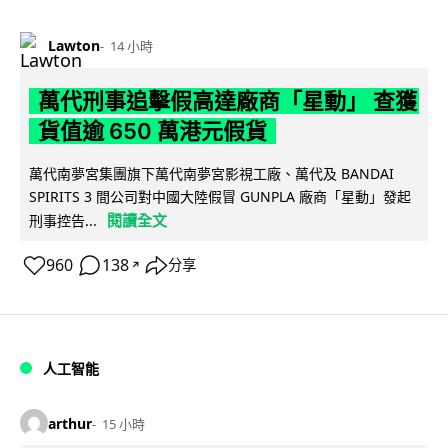
Lawton
14 小時
萬代刑事追擊假高達廠商「星動」 查獲
貨值逾 650 萬港元假貨
萬代南夢宮集團旗下萬代南夢宮影視工廠、萬代及 BANDAI
SPIRITS 3 間公司對中國大陸假冒 GUNPLA 廠商「星動」發起
閱讀全文
刑事控告...
960
138
分享
↗
人工智能
arthur
15 小時