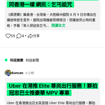
同香港一樣 網民：乞丐詛咒
《奧德賽》繼香港、台灣後，大陸蘇州戲院 8 月 9 日亦傳出在
播放時發生意外，戲院出現機器冒煙情況，而播放停止時的畫
閱讀全文
格，字幕「來人把這些乞丐...
59
4
分享
↗
科技娛樂
科技新聞
duncan
9 小時
Uber 在港推 Elite 尊尚出行服務！夥拍
冠忠巴士推豪華 MPV 專車
Uber 在香港推出亞太區首個 Uber Elite 尊尚出行服務，夥拍