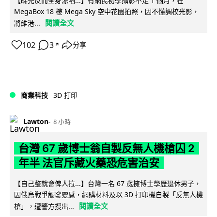
【睇完反而全身涼哂...】有網民初學攝影不足 1 個月，在
MegaBox 18 樓 Mega Sky 空中花園拍照，因不懂調校光影，
閱讀全文
將維港...
102
3
分享
↗
商業科技
3D 打印
Lawton
8 小時
台灣 67 歲博士翁自製反無人機槍囚 2
年半 法官斥藏火藥恐危害治安
【自己整就會俾人拉...】台灣一名 67 歲擁博士學歷退休男子，
因俄烏戰爭觸發靈感，網購材料及以 3D 打印機自製「反無人機
閱讀全文
槍」，遭警方搜出...