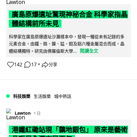
廣島原爆遺址驚現神秘合金 科學家指晶
體結構前所未見
科學家在廣島原爆遺址沙灘樣本中，發現一種從未有記錄的多
元素合金，由鐵、鉻、鎳、錳、鉬及鋁六種金屬混合而成，晶
閱讀全文
體結構獨特。研究由佛羅倫斯大學...
142
17
分享
↗
科技娛樂
生活娛樂
城中熱話
Lawton
1 日
港鐵紅磡站現「黐地銀包」 原來是藝術