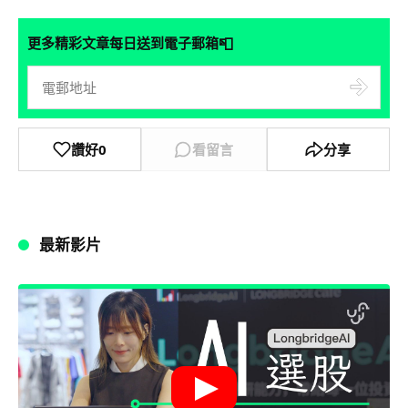
📮
更多精彩文章每日送到電子郵箱
讚好
0
看留言
分享
最新影片