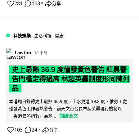
281
163
分享
↗
科技娛樂
生活科技
健康
Lawton
10 小時
史上最熱 36.9 度僅發黃色警告 紅黑警
告門檻定得過高 林超英轟制度形同陳列
品
本港周日錄得史上最熱 36.9 度，上水更達 39.8 度，惟勞工處
僅發黃色工作暑熱警告。前天文台台長林超英轟現行機制以
閱讀全文
「香港暑熱指數」為基...
103
24
分享
↗