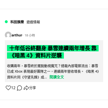
科技娛樂
遊戲情報
arthur
18 小時
十年低谷終翻身 暴雪連續兩年增長 靠
《暗黑 4》資料片逆襲
收購兩年，暴雪終於擺脫動視魔咒？總裁內部電郵流出：暴雪
已成 Xbox 表現最好團隊之一，連續兩年營收增長。《暗黑 4》
閱讀全文
資料片同《守望先鋒》成...
12
分享