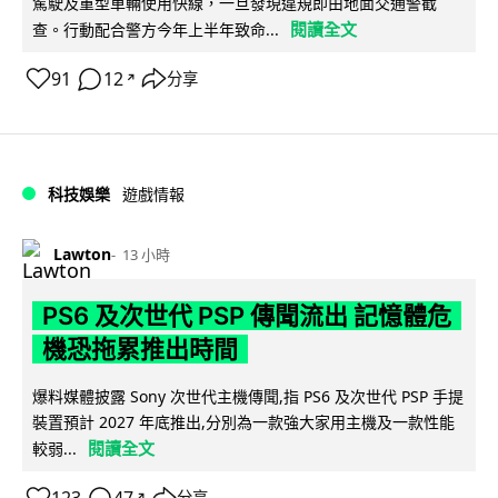
駕駛及重型車輛使用快線，一旦發現違規即由地面交通警截
閱讀全文
查。行動配合警方今年上半年致命...
91
12
分享
↗
科技娛樂
遊戲情報
Lawton
13 小時
PS6 及次世代 PSP 傳聞流出 記憶體危
機恐拖累推出時間
爆料媒體披露 Sony 次世代主機傳聞,指 PS6 及次世代 PSP 手提
裝置預計 2027 年底推出,分別為一款強大家用主機及一款性能
閱讀全文
較弱...
分享
↗