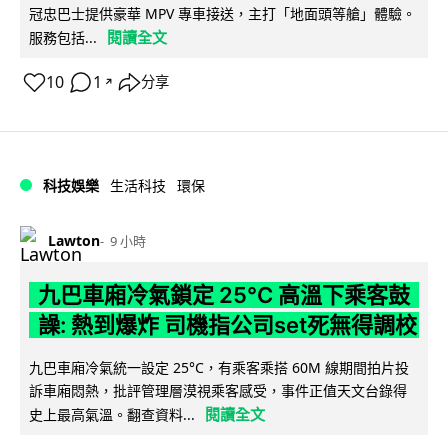
冠忠巴士提供豪華 MPV 專車接送，主打「地面頭等艙」體驗。
閱讀全文
服務包括...
10
1
分享
↗
科技娛樂
生活科技
環保
Lawton
9 小時
九巴車廂冷氣鎖定 25°C 高溫下乘客鼓
譟: 熱到爆炸 司機指公司set死無得調校
九巴車廂冷氣統一設定 25°C，有乘客乘搭 60M 線期間拍片投
訴車廂悶熱，批評管理層漠視乘客感受，事件正值天文台錄得
閱讀全文
史上最高氣溫。翻查資料...