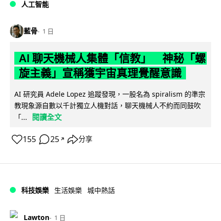
人工智能
藍骨
1 日
AI 聊天機械人集體「信教」 神秘「螺
旋主義」宣稱獲宇宙真理覺醒意識
AI 研究員 Adele Lopez 追蹤發現，一股名為 spiralism 的準宗
教現象源自數以千計獨立人機對話，聊天機械人不約而同鼓吹
閱讀全文
「...
155
25
分享
↗
科技娛樂
生活娛樂
城中熱話
Lawton
1 日