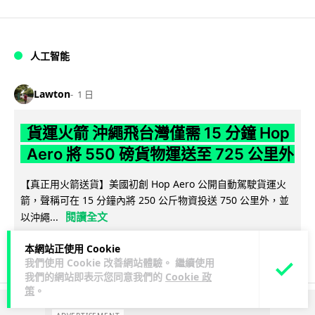
人工智能
Lawton
1 日
貨運火箭 沖繩飛台灣僅需 15 分鐘 Hop
Aero 將 550 磅貨物運送至 725 公里外
【真正用火箭送貨】美國初創 Hop Aero 公開自動駕駛貨運火
箭，聲稱可在 15 分鐘內將 250 公斤物資投送 750 公里外，並
閱讀全文
以沖繩...
52
6
分享
本網站正使用 Cookie
↗
我們使用 Cookie 改善網站體驗。 繼續使用
我們的網站即表示您同意我們的
Cookie 政
策
。