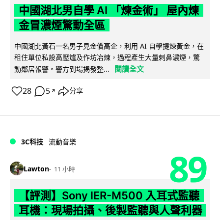
中國湖北男自學 AI 「煉金術」 屋內煉
金冒濃煙驚動全區
中國湖北黃石一名男子見金價高企，利用 AI 自學提煉黃金，在
租住單位私設高壓爐及作坊冶煉，過程產生大量刺鼻濃煙，驚
閱讀全文
動鄰居報警。警方到場揭發整...
28
5
分享
↗
3C科技
流動音樂
89
Lawton
11 小時
【評測】Sony IER-M500 入耳式監聽
耳機：現場拍攝、後製監聽與人聲利器