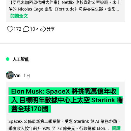
【唔見未加密母帶咁大件事】Netflix 洛杉磯辦公室被竊，未上
映的 Nicolas Cage 電影《Fortitude》母帶亦告失蹤。電影...
閱讀全文
172
10
分享
↗
人工智能
Vin
1 日
Elon Musk: SpaceX 將挑戰萬億年收
入 目標明年數據中心上太空 Starlink 覆
蓋全球170國
SpaceX 公佈最新第二季業績，受惠 Starlink 與 AI 業務帶動，
閱讀
季度收入按年飆升 92% 至 78 億美元。行政總裁 Elon...