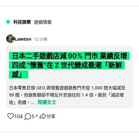
科技娛樂
遊戲情報
Lawton
12 小時
日本二手遊戲店減 90% 門市 業績反增
四成 "懷舊"在 Z 世代變成最潮「新鮮
感」
日本零售巨頭 GEO 將懷舊遊戲銷售門市從 1,000 間大幅減至
99 間，但銷售額卻不降反升至過往的 1.4 倍。做到「減店增
閱讀全文
收」奇蹟，...
104
5
分享
↗