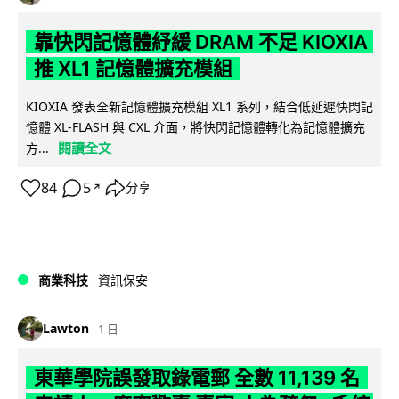
靠快閃記憶體紓緩 DRAM 不足 KIOXIA
推 XL1 記憶體擴充模組
KIOXIA 發表全新記憶體擴充模組 XL1 系列，結合低延遲快閃記
憶體 XL-FLASH 與 CXL 介面，將快閃記憶體轉化為記憶體擴充
閱讀全文
方...
84
5
分享
↗
商業科技
資訊保安
Lawton
1 日
東華學院誤發取錄電郵 全數 11,139 名