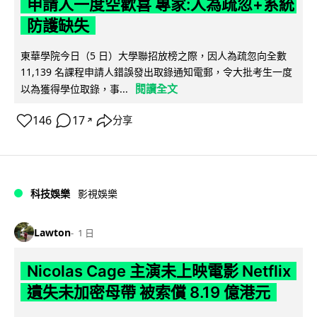
申請人一度空歡喜 專家:人為疏忽+系統
防護缺失
東華學院今日（5 日）大學聯招放榜之際，因人為疏忽向全數
11,139 名課程申請人錯誤發出取錄通知電郵，令大批考生一度
閱讀全文
以為獲得學位取錄，事...
146
17
分享
↗
科技娛樂
影視娛樂
Lawton
1 日
Nicolas Cage 主演未上映電影 Netflix
遺失未加密母帶 被索償 8.19 億港元