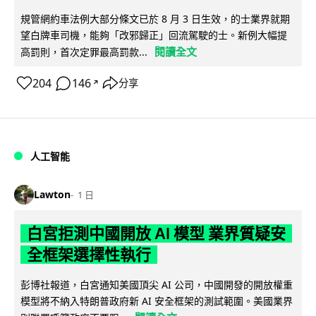
規管網約車法例大部分條文已於 8 月 3 日生效，的士業界就期
望白牌車司機，能夠「改邪歸正」回流駕駛的士。新例大幅提
閱讀全文
高罰則，首次定罪最高罰款...
204
146
分享
↗
人工智能
Lawton
1 日
白宮拒測中國開放 AI 模型 業界質疑安
全框架選擇性執行
彭博社報道，白宮通知美國頂尖 AI 公司，中國開發的開放權重
模型將不納入特朗普政府新 AI 安全框架的測試範圍。美國業界