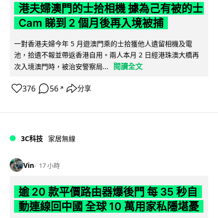
港夫婦澳門的士拾相機 據為己有被的士
Cam 睇到 2 個月後再入境被捕
一對香港夫婦今年 5 月遊澳門乘的士拾獲他人遺留相機及電
池，拾遺不報並帶返香港自用。兩人本月 2 日經港珠澳大橋再
閱讀全文
次入境澳門時，被治安警察局...
376
56
分享
↗
3C科技
家居無線
Vin
17 小時
逾 20 款平價路由器爆後門 每 35 秒自
動連線回中國 全球 10 萬用家私隱堪憂