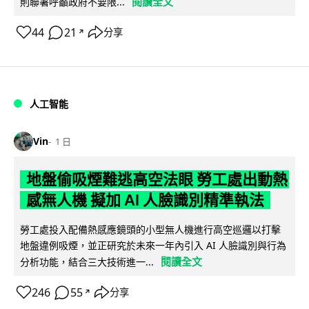
閱讀全文
則聯署呼籲政府不要限...
44
21
分享
↗
人工智能
Vin
1 日
地盤偷吸煙難逃高空法眼 勞工處出動熱
感無人機 擬加 AI 人臉識別精準執法
勞工處投入配備熱感應鏡頭的小型無人機進行高空巡邏以打擊
地盤違例吸煙，並正研究於未來一年內引入 AI 人臉識別與行為
閱讀全文
分析功能，結合三大技術進一...
246
55
分享
↗