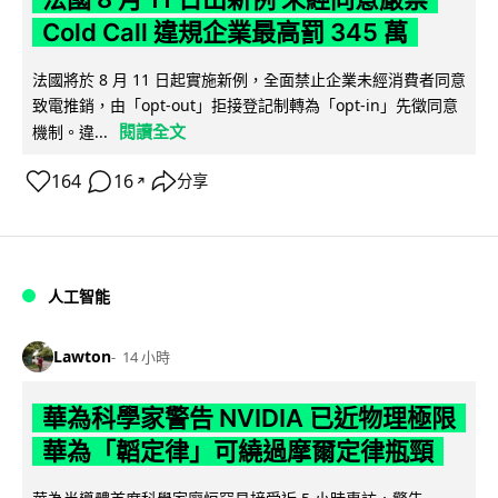
Cold Call 違規企業最高罰 345 萬
法國將於 8 月 11 日起實施新例，全面禁止企業未經消費者同意
致電推銷，由「opt-out」拒接登記制轉為「opt-in」先徵同意
閱讀全文
機制。違...
164
16
分享
↗
人工智能
Lawton
14 小時
華為科學家警告 NVIDIA 已近物理極限
華為「韜定律」可繞過摩爾定律瓶頸