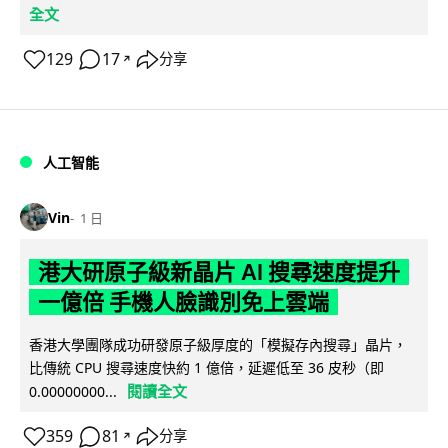
全文
129
17
分享
↗
人工智能
Vin
1 日
港大研原子級新晶片 AI 搜尋速度提升
一億倍 手機人臉識別免上雲端
香港大學團隊成功研發原子級厚度的「模擬存內搜尋」晶片，
比傳統 CPU 搜尋速度快約 1 億倍，延遲低至 36 皮秒（即
閱讀全文
0.00000000...
359
81
分享
↗