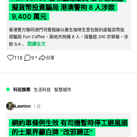
擬貨幣投資騙局 港澳警拘 8 人涉款
9,400 萬元
香港警方聯同澳門司警搗破以養生咖啡生意包裝的虛擬貨幣投
資騙局 Fun Coffee，兩地共拘捕 8 人，接獲逾 200 宗舉報，涉
閱讀全文
款 9,4...
118
9
分享
↗
科技娛樂
生活科技
智慧城市
Lawton
1 日
網約車條例生效 有司機暫時停工避風頭
的士業界籲白牌 "改邪歸正"