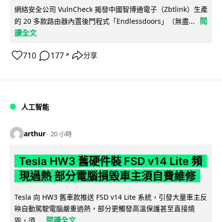
網絡安全公司 VulnCheck 揭發中國智博通電子（Zbtlink）生產
閱
的 20 多款路由器內置後門程式「Endlessdoors」（無盡...
讀全文
710
177
分享
↗
人工智能
arthur
20 小時
Tesla HW3 舊硬件裝 FSD v14 Lite 頻
現過熱 部分電腦損毀車主須自費維修
Tesla 向 HW3 舊車款推送 FSD v14 Lite 系統，引發大量車主反
映自動駕駛電腦嚴重過熱，部分更觸發高溫保護甚至直接燒
閱讀全文
毀，須...