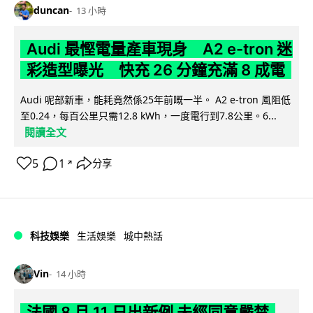
duncan
13 小時
Audi 最慳電量產車現身 A2 e-tron 迷
彩造型曝光 快充 26 分鐘充滿 8 成電
Audi 呢部新車，能耗竟然係25年前嘅一半。 A2 e-tron 風阻低
至0.24，每百公里只需12.8 kWh，一度電行到7.8公里。6...
閱讀全文
5
1
分享
↗
科技娛樂
生活娛樂
城中熱話
Vin
14 小時
法國 8 月 11 日出新例 未經同意嚴禁