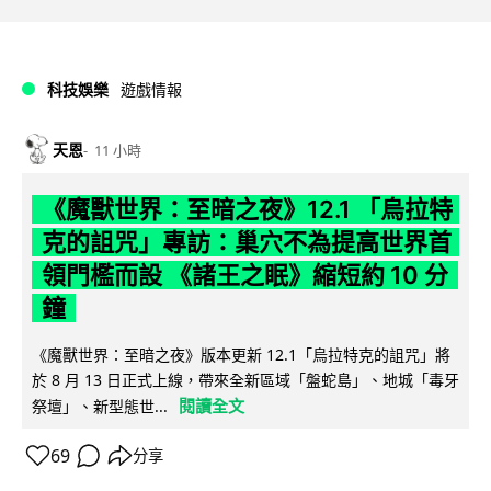
科技娛樂
遊戲情報
天恩
11 小時
《魔獸世界：至暗之夜》12.1 「烏拉特
克的詛咒」專訪：巢穴不為提高世界首
領門檻而設 《諸王之眠》縮短約 10 分
鐘
《魔獸世界：至暗之夜》版本更新 12.1「烏拉特克的詛咒」將
於 8 月 13 日正式上線，帶來全新區域「盤蛇島」、地城「毒牙
閱讀全文
祭壇」、新型態世...
69
分享