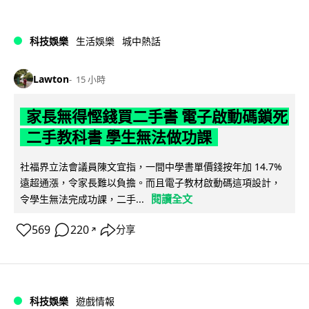
科技娛樂
生活娛樂
城中熱話
Lawton
15 小時
家長無得慳錢買二手書 電子啟動碼鎖死
二手教科書 學生無法做功課
社福界立法會議員陳文宜指，一間中學書單價錢按年加 14.7%
遠超通漲，令家長難以負擔。而且電子教材啟動碼這項設計，
閱讀全文
令學生無法完成功課，二手...
569
220
分享
↗
科技娛樂
遊戲情報