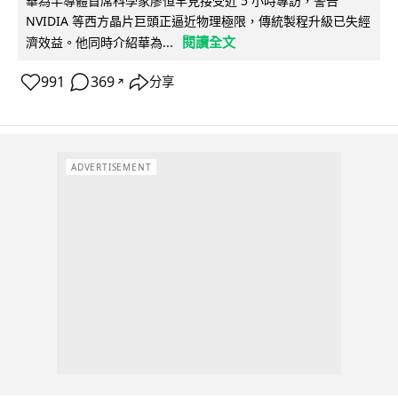
華為半導體首席科學家廖恒罕見接受近 5 小時專訪，警告
NVIDIA 等西方晶片巨頭正逼近物理極限，傳統製程升級已失經
閱讀全文
濟效益。他同時介紹華為...
991
369
分享
↗
ADVERTISEMENT