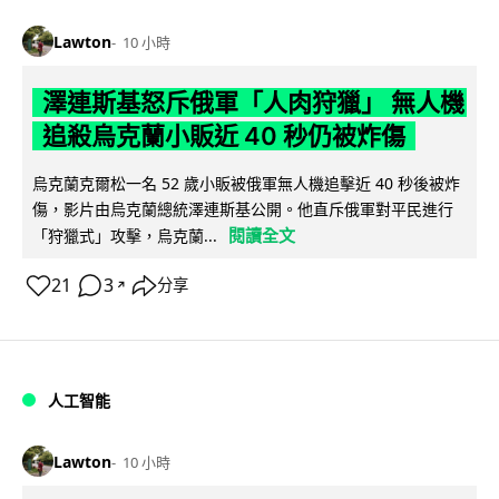
Lawton
10 小時
澤連斯基怒斥俄軍「人肉狩獵」 無人機
追殺烏克蘭小販近 40 秒仍被炸傷
烏克蘭克爾松一名 52 歲小販被俄軍無人機追擊近 40 秒後被炸
傷，影片由烏克蘭總統澤連斯基公開。他直斥俄軍對平民進行
閱讀全文
「狩獵式」攻擊，烏克蘭...
21
3
分享
↗
人工智能
Lawton
10 小時