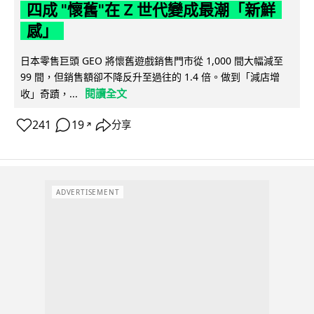
四成 "懷舊"在 Z 世代變成最潮「新鮮
感」
日本零售巨頭 GEO 將懷舊遊戲銷售門市從 1,000 間大幅減至
99 間，但銷售額卻不降反升至過往的 1.4 倍。做到「減店增
閱讀全文
收」奇蹟，...
241
19
分享
↗
ADVERTISEMENT