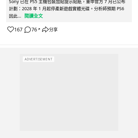
Sony 已在 PS5 主機包裝加貼提示貼紙，重申官方 7 月已公布
計劃：2028 年 1 月起停產新遊戲實體光碟。分析師預期 PS6
閱讀全文
因此...
167
76
分享
↗
ADVERTISEMENT