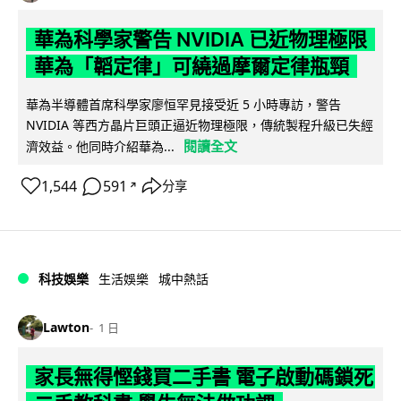
華為科學家警告 NVIDIA 已近物理極限
華為「韜定律」可繞過摩爾定律瓶頸
華為半導體首席科學家廖恒罕見接受近 5 小時專訪，警告
NVIDIA 等西方晶片巨頭正逼近物理極限，傳統製程升級已失經
閱讀全文
濟效益。他同時介紹華為...
1,544
591
分享
↗
科技娛樂
生活娛樂
城中熱話
Lawton
1 日
家長無得慳錢買二手書 電子啟動碼鎖死