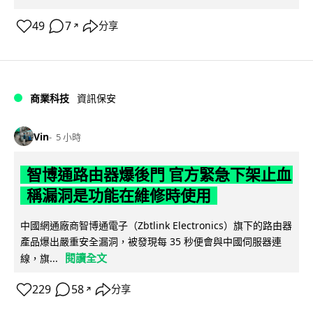
49
7
分享
↗
商業科技
資訊保安
Vin
5 小時
智博通路由器爆後門 官方緊急下架止血
稱漏洞是功能在維修時使用
中國網通廠商智博通電子（Zbtlink Electronics）旗下的路由器
產品爆出嚴重安全漏洞，被發現每 35 秒便會與中國伺服器連
閱讀全文
線，旗...
229
58
分享
↗