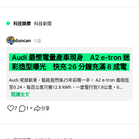
科技娛樂
科技新聞
duncan
1 日
Audi 最慳電量產車現身 A2 e-tron 迷
彩造型曝光 快充 26 分鐘充滿 8 成電
Audi 呢部新車，能耗竟然係25年前嘅一半。 A2 e-tron 風阻低
至0.24，每百公里只需12.8 kWh，一度電行到7.8公里。6...
閱讀全文
7
1
分享
↗