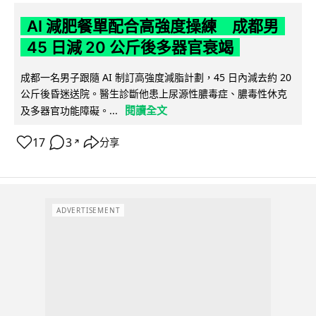
AI 減肥餐單配合高強度操練 成都男
45 日減 20 公斤後多器官衰竭
成都一名男子跟隨 AI 制訂高強度減脂計劃，45 日內減去約 20
公斤後昏迷送院。醫生診斷他患上尿源性膿毒症、膿毒性休克
閱讀全文
及多器官功能障礙。...
17
3
分享
↗
ADVERTISEMENT