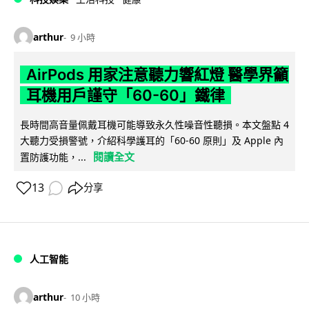
arthur
9 小時
AirPods 用家注意聽力響紅燈 醫學界籲
耳機用戶謹守「60-60」鐵律
長時間高音量佩戴耳機可能導致永久性噪音性聽損。本文盤點 4
大聽力受損警號，介紹科學護耳的「60-60 原則」及 Apple 內
閱讀全文
置防護功能，...
13
分享
人工智能
arthur
10 小時