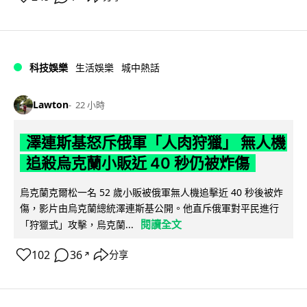
科技娛樂
生活娛樂
城中熱話
Lawton
22 小時
澤連斯基怒斥俄軍「人肉狩獵」 無人機
追殺烏克蘭小販近 40 秒仍被炸傷
烏克蘭克爾松一名 52 歲小販被俄軍無人機追擊近 40 秒後被炸
傷，影片由烏克蘭總統澤連斯基公開。他直斥俄軍對平民進行
閱讀全文
「狩獵式」攻擊，烏克蘭...
102
36
分享
↗