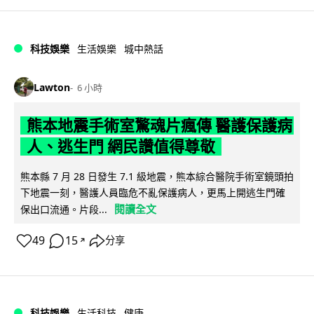
科技娛樂
生活娛樂
城中熱話
Lawton
6 小時
熊本地震手術室驚魂片瘋傳 醫護保護病
人、逃生門 網民讚值得尊敬
熊本縣 7 月 28 日發生 7.1 級地震，熊本綜合醫院手術室鏡頭拍
下地震一刻，醫護人員臨危不亂保護病人，更馬上開逃生門確
閱讀全文
保出口流通。片段...
49
15
分享
↗
科技娛樂
生活科技
健康