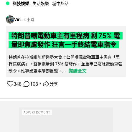
科技娛樂
生活娛樂
城中熱話
Vin
4 小時
特朗普嘲電動車主有里程病 剩 75% 電
量即焦慮發作 狂言一手終結電車指令
特朗普在拉斯維加斯造勢大會上公開嘲諷電動車車主患有「里
程焦慮病」，聲稱電量剩 75% 便發作，並重申已廢除電動車強
閱讀全文
制令。惟專業車媒隨即反駁，...
348
108
分享
↗
ADVERTISEMENT