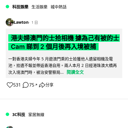
科技娛樂
生活娛樂
城中熱話
Lawton
1 日
港夫婦澳門的士拾相機 據為己有被的士
Cam 睇到 2 個月後再入境被捕
一對香港夫婦今年 5 月遊澳門乘的士拾獲他人遺留相機及電
池，拾遺不報並帶返香港自用。兩人本月 2 日經港珠澳大橋再
閱讀全文
次入境澳門時，被治安警察局...
531
75
分享
↗
3C科技
家居無線