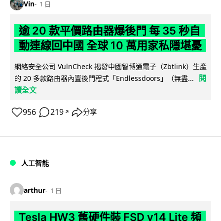
Vin
1 日
逾 20 款平價路由器爆後門 每 35 秒自
動連線回中國 全球 10 萬用家私隱堪憂
網絡安全公司 VulnCheck 揭發中國智博通電子（Zbtlink）生產
閱
的 20 多款路由器內置後門程式「Endlessdoors」（無盡...
讀全文
956
219
分享
↗
人工智能
arthur
1 日
Tesla HW3 舊硬件裝 FSD v14 Lite 頻