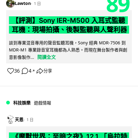
89
Lawton
1 日
【評測】Sony IER-M500 入耳式監聽
耳機：現場拍攝、後製監聽與人聲利器
談到專業混音專用的聲音監聽耳機，Sony 經典 MDR-7506 到
MDR-M1 專業錄音室耳機都為人熟悉。而現在舞台製作者與創
閱讀全文
意影像製作...
36
4
分享
↗
科技娛樂
遊戲情報
天恩
1 日
《魔獸世界：至暗之夜》12.1 「烏拉特