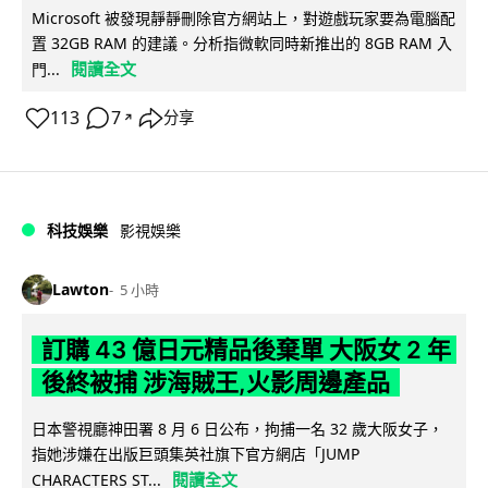
Microsoft 被發現靜靜刪除官方網站上，對遊戲玩家要為電腦配
置 32GB RAM 的建議。分析指微軟同時新推出的 8GB RAM 入
閱讀全文
門...
113
7
分享
↗
科技娛樂
影視娛樂
Lawton
5 小時
訂購 43 億日元精品後棄單 大阪女 2 年
後終被捕 涉海賊王,火影周邊產品
日本警視廳神田署 8 月 6 日公布，拘捕一名 32 歲大阪女子，
指她涉嫌在出版巨頭集英社旗下官方網店「JUMP
閱讀全文
CHARACTERS ST...