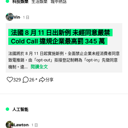
科技娛樂
生活娛樂
城中熱話
Vin
1 日
法國 8 月 11 日出新例 未經同意嚴禁
Cold Call 違規企業最高罰 345 萬
法國將於 8 月 11 日起實施新例，全面禁止企業未經消費者同意
致電推銷，由「opt-out」拒接登記制轉為「opt-in」先徵同意
閱讀全文
機制。違...
329
26
分享
↗
人工智能
Lawton
1 日