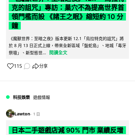
克的詛咒」專訪：巢穴不為提高世界首
領門檻而設 《諸王之眠》縮短約 10 分
鐘
《魔獸世界：至暗之夜》版本更新 12.1「烏拉特克的詛咒」將
於 8 月 13 日正式上線，帶來全新區域「盤蛇島」、地城「毒牙
閱讀全文
祭壇」、新型態世...
115
分享
科技娛樂
遊戲情報
Lawton
1 日
日本二手遊戲店減 90% 門市 業績反增