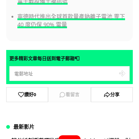
電子戰設備干擾訊號
寧德時代推出全球首款量產鈉離子電池 零下
40 度仍保 90% 電量
📮
更多精彩文章每日送到電子郵箱
讚好
0
看留言
分享
最新影片