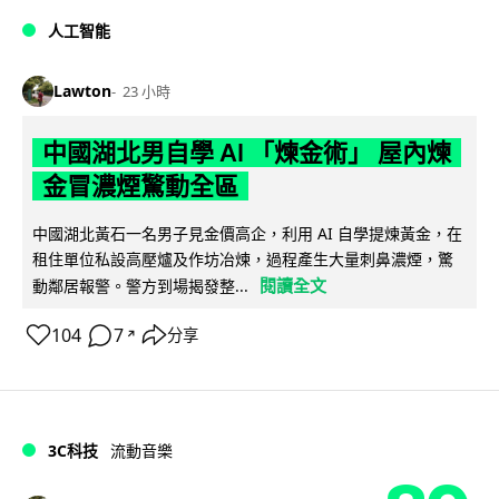
人工智能
Lawton
23 小時
中國湖北男自學 AI 「煉金術」 屋內煉
金冒濃煙驚動全區
中國湖北黃石一名男子見金價高企，利用 AI 自學提煉黃金，在
租住單位私設高壓爐及作坊冶煉，過程產生大量刺鼻濃煙，驚
閱讀全文
動鄰居報警。警方到場揭發整...
104
7
分享
↗
3C科技
流動音樂