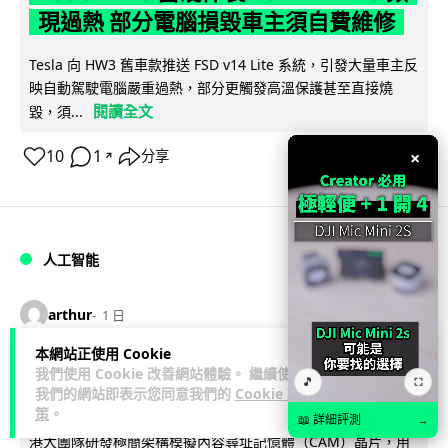
現過熱 部分電腦損毀車主須自費維修
Tesla 向 HW3 舊車款推送 FSD v14 Lite 系統，引發大量車主反
映自動駕駛電腦嚴重過熱，部分更觸發高溫保護甚至直接燒
閱讀全文
毀，須...
10
1
×
分享
↗
人工智能
arthur
1 日
本網站正使用 Cookie
港大工程學院研極簡架構晶片 搜尋速度
我們使用 Cookie 改善網站體驗。 繼續使用
🎵
⛶
我們的網站即表示您同意我們的
Cookie 政
勝標準 CPU 1 億倍
策
。
📖 詳細評測
→
港大團隊研發極簡架構模擬內容尋址記憶體（CAM）晶片，用