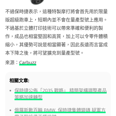
不過保時捷表示，這種特製摩打將會首先用於限量
版超級跑車上，短期內並不會在量產型號上應用。
不過基於立體打印技術可以帶來準確和便利的製
作，成品也相當堅固和高質，加上可以令零件體積
縮小，其優勢可說是相當顯著，因此長遠而言當成
本下降之後，將可望擴充到量產型號。
來源：
Carbuzz
相關文章:
保時捷公佈「2035 戰略」 精簡架構調整產品
策略加速轉型
俄羅斯數百輛 BMW, 保時捷集體變磚 疑軍方