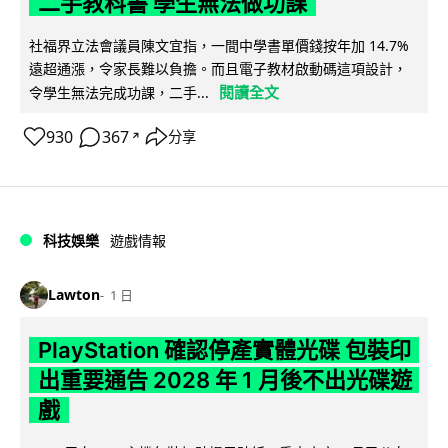
二手教科書 學生無法做功課
社福界立法會議員陳文宜指，一間中學書單價錢按年加 14.7%
遠超通漲，令家長難以負擔。而且電子教材啟動碼這項設計，
閱讀全文
令學生無法完成功課，二手...
930
367
分享
↗
科技娛樂
遊戲情報
Lawton
1 日
PlayStation 確認停產實體光碟 包裝印
出重要通告 2028 年 1 月後不出光碟遊
戲