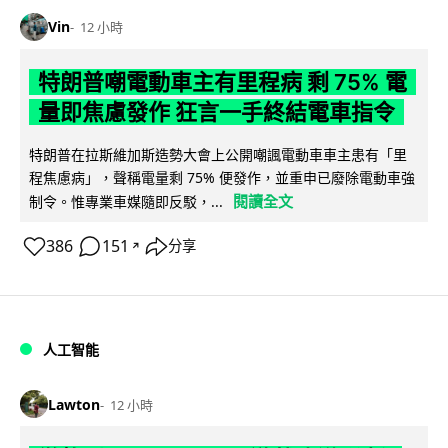
Vin
12 小時
特朗普嘲電動車主有里程病 剩 75% 電
量即焦慮發作 狂言一手終結電車指令
特朗普在拉斯維加斯造勢大會上公開嘲諷電動車車主患有「里
程焦慮病」，聲稱電量剩 75% 便發作，並重申已廢除電動車強
閱讀全文
制令。惟專業車媒隨即反駁，...
386
151
分享
↗
人工智能
Lawton
12 小時