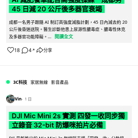
45 日減 20 公斤後多器官衰竭
成都一名男子跟隨 AI 制訂高強度減脂計劃，45 日內減去約 20
公斤後昏迷送院。醫生診斷他患上尿源性膿毒症、膿毒性休克
閱讀全文
及多器官功能障礙。...
18
4
分享
↗
3C科技
家居無線
影音產品
Vin
1 日
DJI Mic Mini 2s 實測 四發一收同步獨
立錄音 32-bit 防爆咪拍片必備