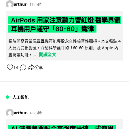
arthur
17 小時
AirPods 用家注意聽力響紅燈 醫學界籲
耳機用戶謹守「60-60」鐵律
長時間高音量佩戴耳機可能導致永久性噪音性聽損。本文盤點 4
大聽力受損警號，介紹科學護耳的「60-60 原則」及 Apple 內
閱讀全文
置防護功能，...
14
分享
人工智能
arthur
18 小時
AI 減肥餐單配合高強度操練 成都男