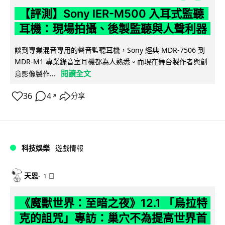
【評測】Sony IER-M500 入耳式監聽
耳機：現場拍攝、後製監聽與人聲利器
談到專業混音專用的聲音監聽耳機，Sony 經典 MDR-7506 到
MDR-M1 專業錄音室耳機都為人熟悉。而現在舞台製作者與創
閱讀全文
意影像製作...
36
4
分享
↗
科技娛樂
遊戲情報
天恩
1 日
《魔獸世界：至暗之夜》12.1 「烏拉特
克的詛咒」專訪：巢穴不為提高世界首