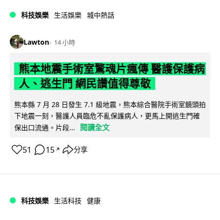
科技娛樂
生活娛樂
城中熱話
Lawton
14 小時
熊本地震手術室驚魂片瘋傳 醫護保護病
人、逃生門 網民讚值得尊敬
熊本縣 7 月 28 日發生 7.1 級地震，熊本綜合醫院手術室鏡頭拍
下地震一刻，醫護人員臨危不亂保護病人，更馬上開逃生門確
閱讀全文
保出口流通。片段...
51
15
分享
↗
科技娛樂
生活科技
健康