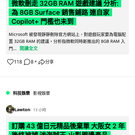
微軟刪走 32GB RAM 遊戲建議 分析:
為 8GB Surface 銷售鋪路 連自家
Copilot+ 門檻也未到
Microsoft 被發現靜靜刪除官方網站上，對遊戲玩家要為電腦配
置 32GB RAM 的建議。分析指微軟同時新推出的 8GB RAM 入
閱讀全文
門...
118
8
分享
↗
科技娛樂
影視娛樂
Lawton
13 小時
訂購 43 億日元精品後棄單 大阪女 2 年