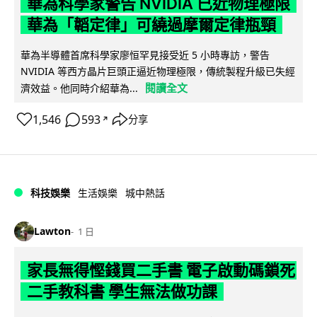
華為科學家警告 NVIDIA 已近物理極限
華為「韜定律」可繞過摩爾定律瓶頸
華為半導體首席科學家廖恒罕見接受近 5 小時專訪，警告
NVIDIA 等西方晶片巨頭正逼近物理極限，傳統製程升級已失經
閱讀全文
濟效益。他同時介紹華為...
1,546
593
分享
↗
科技娛樂
生活娛樂
城中熱話
Lawton
1 日
家長無得慳錢買二手書 電子啟動碼鎖死
二手教科書 學生無法做功課