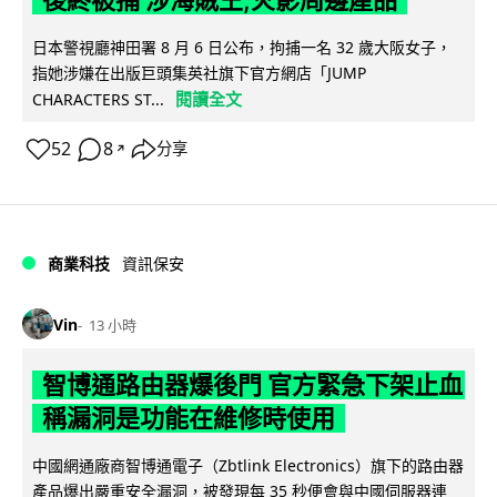
後終被捕 涉海賊王,火影周邊產品
日本警視廳神田署 8 月 6 日公布，拘捕一名 32 歲大阪女子，
指她涉嫌在出版巨頭集英社旗下官方網店「JUMP
閱讀全文
CHARACTERS ST...
52
8
分享
↗
商業科技
資訊保安
Vin
13 小時
智博通路由器爆後門 官方緊急下架止血
稱漏洞是功能在維修時使用
中國網通廠商智博通電子（Zbtlink Electronics）旗下的路由器
產品爆出嚴重安全漏洞，被發現每 35 秒便會與中國伺服器連