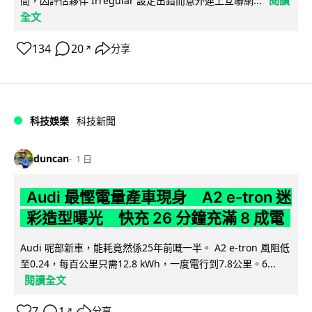
閱讀
間，因評估夥伴 Irregular 設定出錯而意外連上互聯網...
全文
134
20
分享
↗
科技娛樂
科技新聞
duncan
1 日
Audi 最慳電量產車現身 A2 e-tron 迷
彩造型曝光 快充 26 分鐘充滿 8 成電
Audi 呢部新車，能耗竟然係25年前嘅一半。 A2 e-tron 風阻低
至0.24，每百公里只需12.8 kWh，一度電行到7.8公里。6...
閱讀全文
7
1
分享
↗