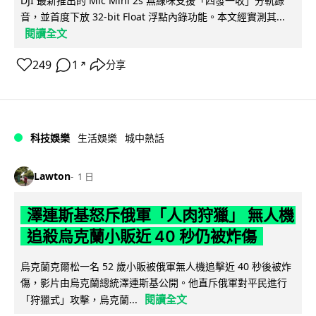
DJI 最新推出的 Mic Mini 2s 無線咪支援「四發一收」分軌錄
音，並首度下放 32-bit Float 浮點內錄功能。本文經實測其...
閱讀全文
249
1
分享
↗
科技娛樂
生活娛樂
城中熱話
Lawton
1 日
澤連斯基怒斥俄軍「人肉狩獵」 無人機
追殺烏克蘭小販近 40 秒仍被炸傷
烏克蘭克爾松一名 52 歲小販被俄軍無人機追擊近 40 秒後被炸
傷，影片由烏克蘭總統澤連斯基公開。他直斥俄軍對平民進行
閱讀全文
「狩獵式」攻擊，烏克蘭...