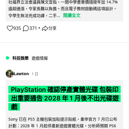
社福界立法會議員陳文宜指，一間中學書單價錢按年加 14.7%
遠超通漲，令家長難以負擔。而且電子教材啟動碼這項設計，
閱讀全文
令學生無法完成功課，二手...
935
371
分享
↗
科技娛樂
遊戲情報
Lawton
1 日
PlayStation 確認停產實體光碟 包裝印
出重要通告 2028 年 1 月後不出光碟遊
戲
Sony 已在 PS5 主機包裝加貼提示貼紙，重申官方 7 月已公布
計劃：2028 年 1 月起停產新遊戲實體光碟。分析師預期 PS6