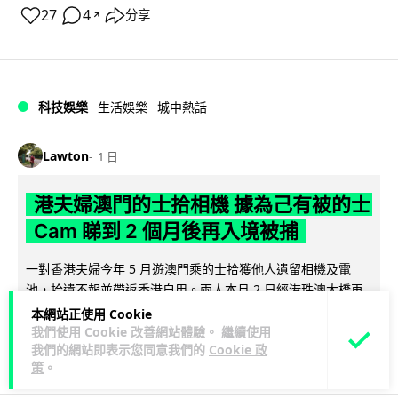
27
4
分享
↗
科技娛樂
生活娛樂
城中熱話
Lawton
1 日
港夫婦澳門的士拾相機 據為己有被的士
Cam 睇到 2 個月後再入境被捕
一對香港夫婦今年 5 月遊澳門乘的士拾獲他人遺留相機及電
池，拾遺不報並帶返香港自用。兩人本月 2 日經港珠澳大橋再
閱讀全文
次入境澳門時，被治安警察局...
本網站正使用 Cookie
我們使用 Cookie 改善網站體驗。 繼續使用
532
75
我們的網站即表示您同意我們的
Cookie 政
分享
↗
策
。