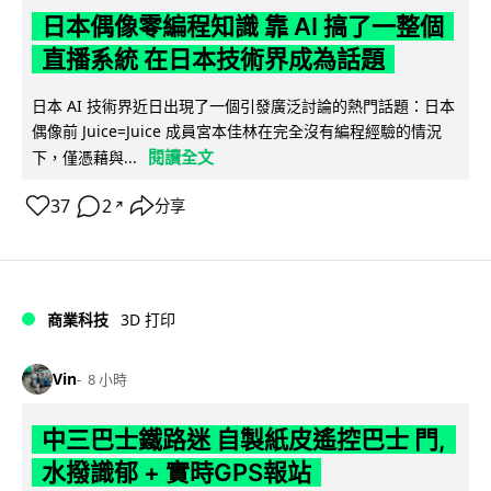
日本偶像零編程知識 靠 AI 搞了一整個
直播系統 在日本技術界成為話題
日本 AI 技術界近日出現了一個引發廣泛討論的熱門話題：日本
偶像前 Juice=Juice 成員宮本佳林在完全沒有編程經驗的情況
閱讀全文
下，僅憑藉與...
37
2
分享
↗
商業科技
3D 打印
Vin
8 小時
中三巴士鐵路迷 自製紙皮遙控巴士 門,
水撥識郁 + 實時GPS報站