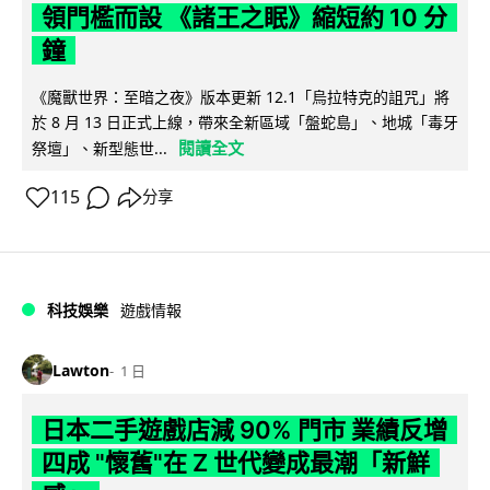
領門檻而設 《諸王之眠》縮短約 10 分
鐘
《魔獸世界：至暗之夜》版本更新 12.1「烏拉特克的詛咒」將
於 8 月 13 日正式上線，帶來全新區域「盤蛇島」、地城「毒牙
閱讀全文
祭壇」、新型態世...
115
分享
科技娛樂
遊戲情報
Lawton
1 日
日本二手遊戲店減 90% 門市 業績反增
四成 "懷舊"在 Z 世代變成最潮「新鮮