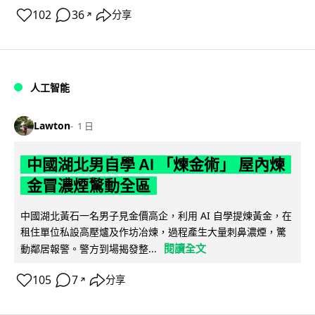
102
36
分享
↗
人工智能
Lawton
1 日
中國湖北男自學 AI 「煉金術」 屋內煉
金冒濃煙驚動全區
中國湖北黃石一名男子見金價高企，利用 AI 自學提煉黃金，在
租住單位私設高壓爐及作坊冶煉，過程產生大量刺鼻濃煙，驚
閱讀全文
動鄰居報警。警方到場揭發整...
105
7
分享
↗