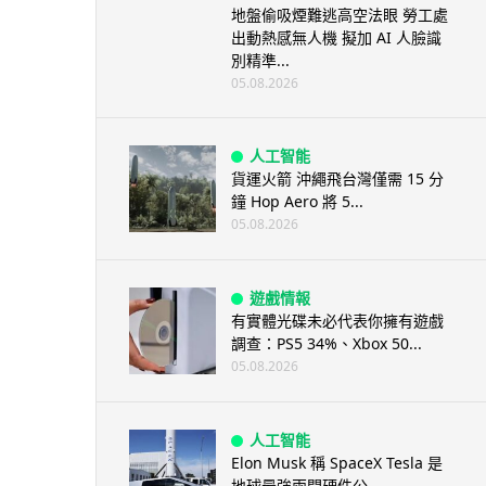
地盤偷吸煙難逃高空法眼 勞工處
出動熱感無人機 擬加 AI 人臉識
別精準...
05.08.2026
人工智能
貨運火箭 沖繩飛台灣僅需 15 分
鐘 Hop Aero 將 5...
05.08.2026
遊戲情報
有實體光碟未必代表你擁有遊戲
調查：PS5 34%、Xbox 50...
05.08.2026
人工智能
Elon Musk 稱 SpaceX Tesla 是
地球最強兩間硬件公...