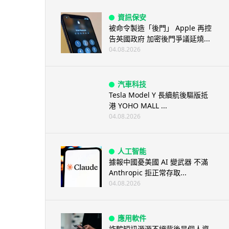
資訊保安
被命令製造「後門」 Apple 再控
告英國政府 加密後門爭議延燒...
04.08.2026
汽車科技
Tesla Model Y 長續航後驅版抵
港 YOHO MALL ...
04.08.2026
人工智能
據報中國憂美國 AI 變武器 不滿
Anthropic 拒正常存取...
04.08.2026
應用軟件
詐騙短訊源源不絕背後是個人資