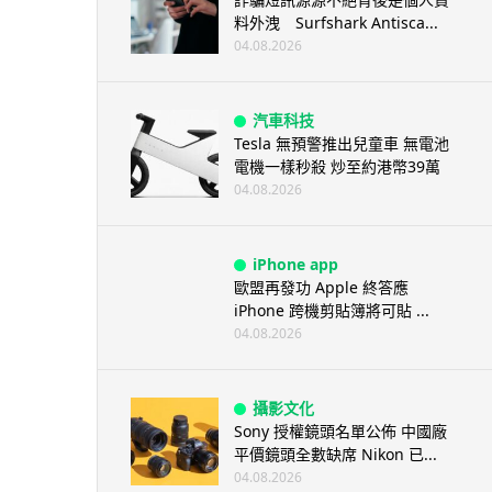
料外洩 Surfshark Antisca...
04.08.2026
汽車科技
Tesla 無預警推出兒童車 無電池
電機一樣秒殺 炒至約港幣39萬
04.08.2026
iPhone app
歐盟再發功 Apple 終答應
iPhone 跨機剪貼簿將可貼 ...
04.08.2026
攝影文化
Sony 授權鏡頭名單公佈 中國廠
平價鏡頭全數缺席 Nikon 已...
04.08.2026