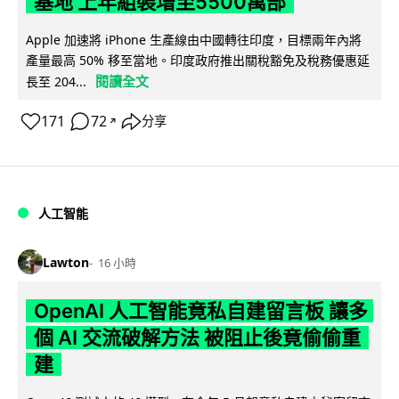
基地 上年組裝增至5500萬部
Apple 加速將 iPhone 生產線由中國轉往印度，目標兩年內將
產量最高 50% 移至當地。印度政府推出關稅豁免及稅務優惠延
閱讀全文
長至 204...
171
72
分享
↗
人工智能
Lawton
16 小時
OpenAI 人工智能竟私自建留言板 讓多
個 AI 交流破解方法 被阻止後竟偷偷重
建