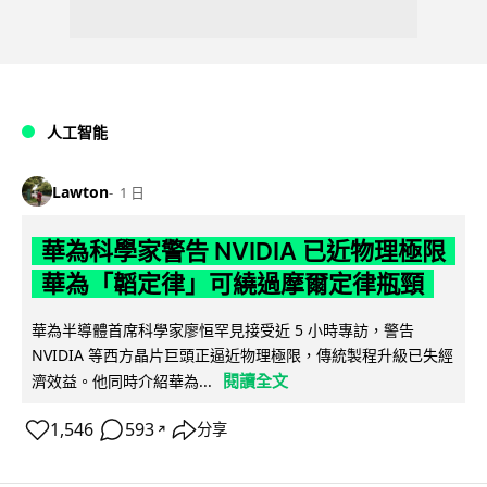
人工智能
Lawton
1 日
華為科學家警告 NVIDIA 已近物理極限
華為「韜定律」可繞過摩爾定律瓶頸
華為半導體首席科學家廖恒罕見接受近 5 小時專訪，警告
NVIDIA 等西方晶片巨頭正逼近物理極限，傳統製程升級已失經
閱讀全文
濟效益。他同時介紹華為...
1,546
593
分享
↗