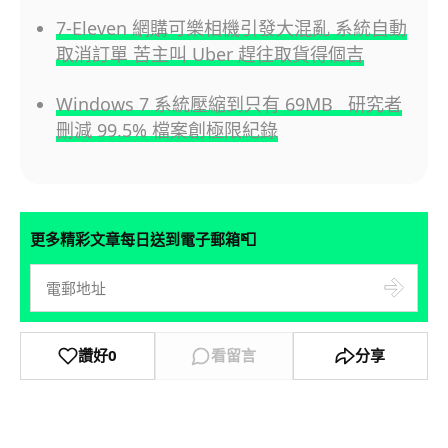
7-Eleven 網購可樂相機引發大混亂 系統自動
取消訂單 苦主叫 Uber 趕往取貨得個吉
Windows 7 系統壓縮到只有 69MB 研究者
刪減 99.5% 檔案創極限紀錄
📮
更多精彩文章每日送到電子郵箱
讚好
0
看留言
分享