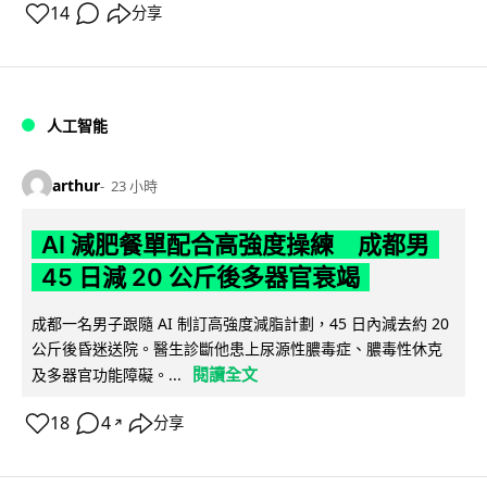
14
分享
人工智能
arthur
23 小時
AI 減肥餐單配合高強度操練 成都男
45 日減 20 公斤後多器官衰竭
成都一名男子跟隨 AI 制訂高強度減脂計劃，45 日內減去約 20
公斤後昏迷送院。醫生診斷他患上尿源性膿毒症、膿毒性休克
閱讀全文
及多器官功能障礙。...
18
4
分享
↗