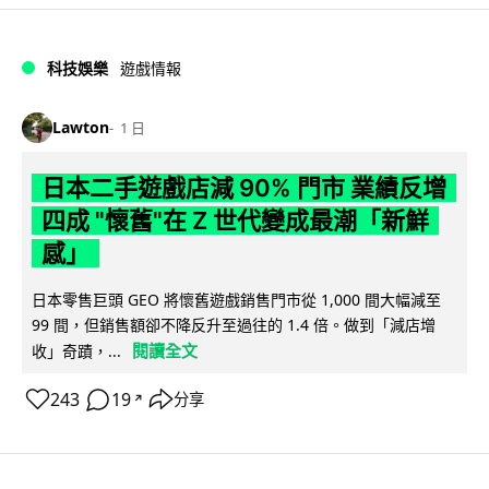
科技娛樂
遊戲情報
Lawton
1 日
日本二手遊戲店減 90% 門市 業績反增
四成 "懷舊"在 Z 世代變成最潮「新鮮
感」
日本零售巨頭 GEO 將懷舊遊戲銷售門市從 1,000 間大幅減至
99 間，但銷售額卻不降反升至過往的 1.4 倍。做到「減店增
閱讀全文
收」奇蹟，...
243
19
分享
↗