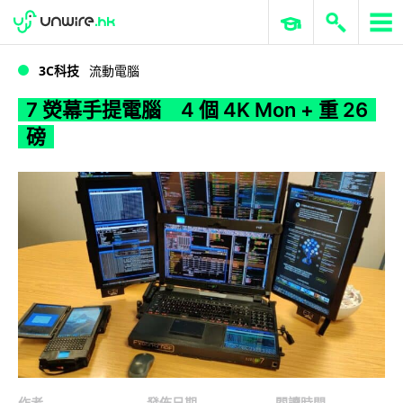
WWDC 2026
GenAI 與雲端科技專區
ERP 與商業 AI
7 熒幕手提電腦 4 個 4K Mon + 重 26 磅
3C科技
流動電腦
7 熒幕手提電腦 4 個 4K Mon + 重 26
磅
作者
發佈日期
閱讀時間