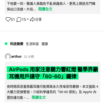
下地震一刻，醫護人員臨危不亂保護病人，更馬上開逃生門確
閱讀全文
保出口流通。片段...
51
15
分享
↗
科技娛樂
生活科技
健康
arthur
22 小時
AirPods 用家注意聽力響紅燈 醫學界籲
耳機用戶謹守「60-60」鐵律
長時間高音量佩戴耳機可能導致永久性噪音性聽損。本文盤點 4
大聽力受損警號，介紹科學護耳的「60-60 原則」及 Apple 內
閱讀全文
置防護功能，...