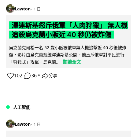
Lawton
1 日
澤連斯基怒斥俄軍「人肉狩獵」 無人機
追殺烏克蘭小販近 40 秒仍被炸傷
烏克蘭克爾松一名 52 歲小販被俄軍無人機追擊近 40 秒後被炸
傷，影片由烏克蘭總統澤連斯基公開。他直斥俄軍對平民進行
閱讀全文
「狩獵式」攻擊，烏克蘭...
102
36
分享
↗
人工智能
Lawton
1 日