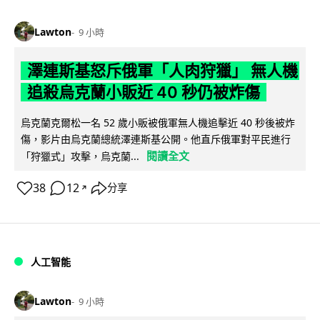
Lawton
9 小時
澤連斯基怒斥俄軍「人肉狩獵」 無人機
追殺烏克蘭小販近 40 秒仍被炸傷
烏克蘭克爾松一名 52 歲小販被俄軍無人機追擊近 40 秒後被炸
傷，影片由烏克蘭總統澤連斯基公開。他直斥俄軍對平民進行
閱讀全文
「狩獵式」攻擊，烏克蘭...
38
12
分享
↗
人工智能
Lawton
9 小時