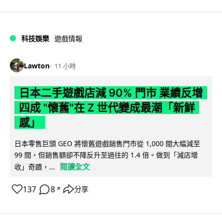
科技娛樂
遊戲情報
Lawton
11 小時
日本二手遊戲店減 90% 門市 業績反增
四成 "懷舊"在 Z 世代變成最潮「新鮮
感」
日本零售巨頭 GEO 將懷舊遊戲銷售門市從 1,000 間大幅減至
99 間，但銷售額卻不降反升至過往的 1.4 倍。做到「減店增
閱讀全文
收」奇蹟，...
137
8
分享
↗