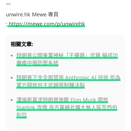
—
unwire.hk Mewe 專頁
:
https://mewe.com/p/unwirehk
相關文章:
特朗普公開美軍神秘「干擾器」武器 稱成功
癱瘓中俄防禦系統
特朗普下令全面禁用 Anthropic AI 技術 拒為
軍方開放自主武器限制釀決裂
澤倫斯基求特朗普施壓 Elon Musk 開放
Starlink 攻俄 烏方冀藉此擴大無人區至西伯
利亞