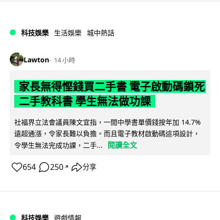
科技娛樂
生活娛樂
城中熱話
Lawton
14 小時
家長無得慳錢買二手書 電子啟動碼鎖死
二手教科書 學生無法做功課
社福界立法會議員陳文宜指，一間中學書單價錢按年加 14.7%
遠超通漲，令家長難以負擔。而且電子教材啟動碼這項設計，
閱讀全文
令學生無法完成功課，二手...
654
250
分享
↗
科技娛樂
遊戲情報