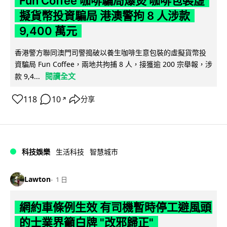
Fun Coffee 咖啡騙局爆煲 咖啡包裝虛
擬貨幣投資騙局 港澳警拘 8 人涉款
9,400 萬元
香港警方聯同澳門司警搗破以養生咖啡生意包裝的虛擬貨幣投
資騙局 Fun Coffee，兩地共拘捕 8 人，接獲逾 200 宗舉報，涉
閱讀全文
款 9,4...
118
10
分享
↗
科技娛樂
生活科技
智慧城市
Lawton
1 日
網約車條例生效 有司機暫時停工避風頭
的士業界籲白牌 "改邪歸正"