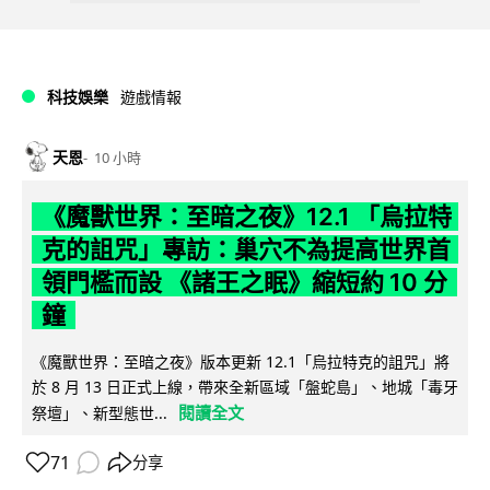
科技娛樂
遊戲情報
天恩
10 小時
《魔獸世界：至暗之夜》12.1 「烏拉特
克的詛咒」專訪：巢穴不為提高世界首
領門檻而設 《諸王之眠》縮短約 10 分
鐘
《魔獸世界：至暗之夜》版本更新 12.1「烏拉特克的詛咒」將
於 8 月 13 日正式上線，帶來全新區域「盤蛇島」、地城「毒牙
閱讀全文
祭壇」、新型態世...
71
分享