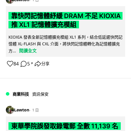
靠快閃記憶體紓緩 DRAM 不足 KIOXIA
推 XL1 記憶體擴充模組
KIOXIA 發表全新記憶體擴充模組 XL1 系列，結合低延遲快閃記
憶體 XL-FLASH 與 CXL 介面，將快閃記憶體轉化為記憶體擴充
閱讀全文
方...
84
5
分享
↗
商業科技
資訊保安
Lawton
1 日
東華學院誤發取錄電郵 全數 11,139 名