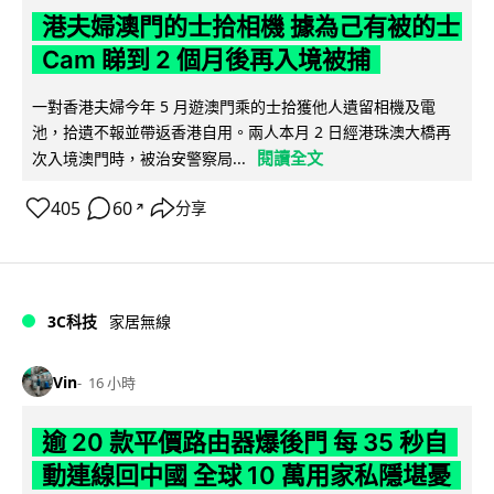
港夫婦澳門的士拾相機 據為己有被的士
Cam 睇到 2 個月後再入境被捕
一對香港夫婦今年 5 月遊澳門乘的士拾獲他人遺留相機及電
池，拾遺不報並帶返香港自用。兩人本月 2 日經港珠澳大橋再
閱讀全文
次入境澳門時，被治安警察局...
405
60
分享
↗
3C科技
家居無線
Vin
16 小時
逾 20 款平價路由器爆後門 每 35 秒自
動連線回中國 全球 10 萬用家私隱堪憂