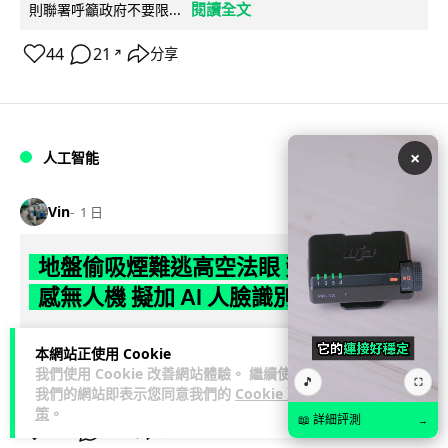
閱讀全文
則聯署呼籲政府不要限...
44
21
分享
↗
×
人工智能
Vin
1 日
地盤偷吸煙難逃高空法眼 勞工處出動熱
感無人機 擬加 AI 人臉識別精準執法
勞工處投入配備熱感應鏡頭的小型無人機進行高空巡邏以打擊
本網站正使用 Cookie
地盤違例吸煙，並正研究於未來一年內引入 AI 人臉識別與行為
我們使用 Cookie 改善網站體驗。 繼續使用
🎵
⛶
閱讀全文
分析功能，結合三大技術進一...
我們的網站即表示您同意我們的
Cookie 政
策
。
📖 詳細評測
→
246
57
分享
↗