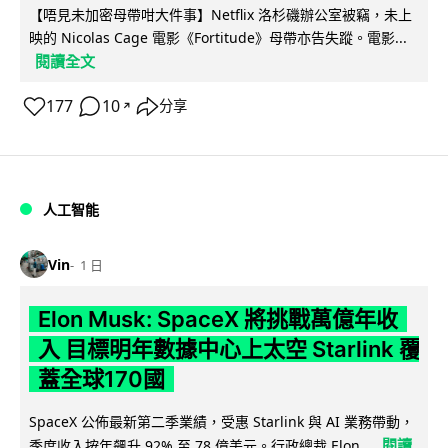
【唔見未加密母帶咁大件事】Netflix 洛杉磯辦公室被竊，未上
映的 Nicolas Cage 電影《Fortitude》母帶亦告失蹤。電影...
閱讀全文
177
10
分享
↗
人工智能
Vin
1 日
Elon Musk: SpaceX 將挑戰萬億年收
入 目標明年數據中心上太空 Starlink 覆
蓋全球170國
SpaceX 公佈最新第二季業績，受惠 Starlink 與 AI 業務帶動，
閱讀
季度收入按年飆升 92% 至 78 億美元。行政總裁 Elon...