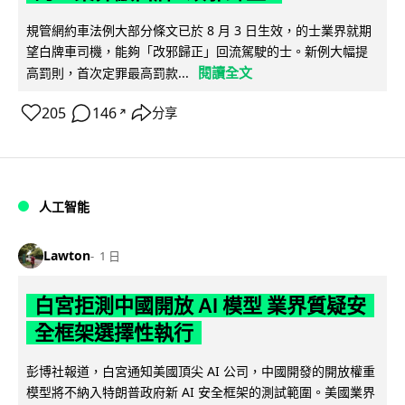
規管網約車法例大部分條文已於 8 月 3 日生效，的士業界就期
望白牌車司機，能夠「改邪歸正」回流駕駛的士。新例大幅提
閱讀全文
高罰則，首次定罪最高罰款...
205
146
分享
↗
人工智能
Lawton
1 日
白宮拒測中國開放 AI 模型 業界質疑安
全框架選擇性執行
彭博社報道，白宮通知美國頂尖 AI 公司，中國開發的開放權重
模型將不納入特朗普政府新 AI 安全框架的測試範圍。美國業界