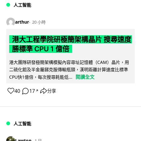
人工智能
arthur
20 小時
港大工程學院研極簡架構晶片 搜尋速度
勝標準 CPU 1 億倍
港大團隊研發極簡架構模擬內容尋址記憶體（CAM）晶片，用
二硫化鉬及半金屬銻克服傳輸瓶頸，漢明距離計算速度比標準
閱讀全文
CPU快1億倍，每次搜尋耗能低...
40
17
分享
↗
人工智能
Lawton
1 日