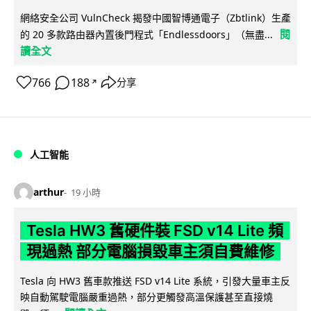
網絡安全公司 VulnCheck 揭發中國智博通電子（Zbtlink）生產
閱
的 20 多款路由器內置後門程式「Endlessdoors」（無盡...
讀全文
766
188
分享
↗
人工智能
arthur
19 小時
Tesla HW3 舊硬件裝 FSD v14 Lite 頻
現過熱 部分電腦損毀車主須自費維修
Tesla 向 HW3 舊車款推送 FSD v14 Lite 系統，引發大量車主反
映自動駕駛電腦嚴重過熱，部分更觸發高溫保護甚至直接燒