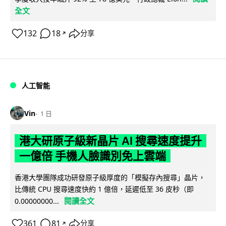
全文
132
18
分享
↗
人工智能
Vin
1 日
港大研原子級新晶片 AI 搜尋速度提升
一億倍 手機人臉識別免上雲端
香港大學團隊成功研發原子級厚度的「模擬存內搜尋」晶片，
比傳統 CPU 搜尋速度快約 1 億倍，延遲低至 36 皮秒（即
閱讀全文
0.00000000...
361
81
分享
↗