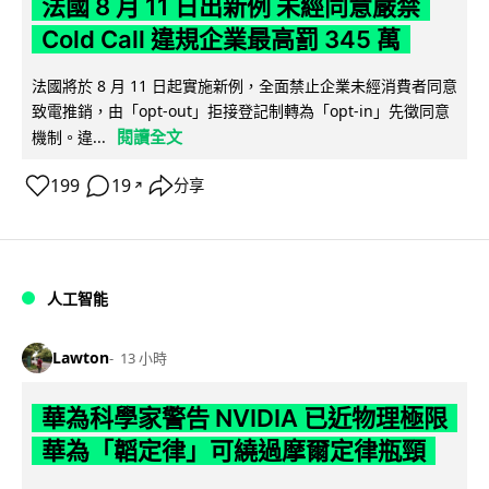
法國 8 月 11 日出新例 未經同意嚴禁
Cold Call 違規企業最高罰 345 萬
法國將於 8 月 11 日起實施新例，全面禁止企業未經消費者同意
致電推銷，由「opt-out」拒接登記制轉為「opt-in」先徵同意
閱讀全文
機制。違...
199
19
分享
↗
人工智能
Lawton
13 小時
華為科學家警告 NVIDIA 已近物理極限
華為「韜定律」可繞過摩爾定律瓶頸