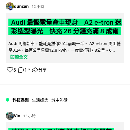
duncan
12 小時
Audi 最慳電量產車現身 A2 e-tron 迷
彩造型曝光 快充 26 分鐘充滿 8 成電
Audi 呢部新車，能耗竟然係25年前嘅一半。 A2 e-tron 風阻低
至0.24，每百公里只需12.8 kWh，一度電行到7.8公里。6...
閱讀全文
6
1
分享
↗
科技娛樂
生活娛樂
城中熱話
Vin
13 小時