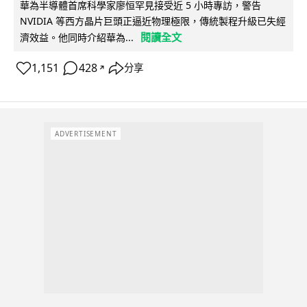
華為半導體首席科學家廖恒罕見接受近 5 小時專訪，警告
NVIDIA 等西方晶片巨頭正逼近物理極限，傳統製程升級已失經
閱讀全文
濟效益。他同時介紹華為...
1,151
428
分享
↗
ADVERTISEMENT