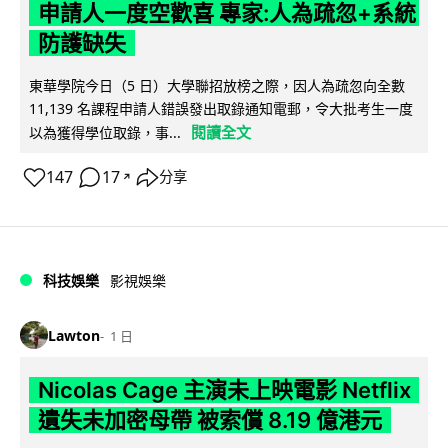
申請人一度空歡喜 專家:人為疏忽+系統
防護缺失
東華學院今日（5 日）大學聯招放榜之際，因人為疏忽向全數
11,139 名課程申請人錯誤發出取錄通知電郵，令大批考生一度
閱讀全文
以為獲得學位取錄，事...
147
17
分享
↗
科技娛樂
影視娛樂
Lawton
1 日
Nicolas Cage 主演未上映電影 Netflix
遺失未加密母帶 被索償 8.19 億港元