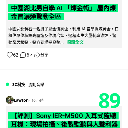
中國湖北男自學 AI 「煉金術」 屋內煉
金冒濃煙驚動全區
中國湖北黃石一名男子見金價高企，利用 AI 自學提煉黃金，在
租住單位私設高壓爐及作坊冶煉，過程產生大量刺鼻濃煙，驚
閱讀全文
動鄰居報警。警方到場揭發整...
62
6
分享
↗
3C科技
流動音樂
89
Lawton
10 小時
【評測】Sony IER-M500 入耳式監聽
耳機：現場拍攝、後製監聽與人聲利器