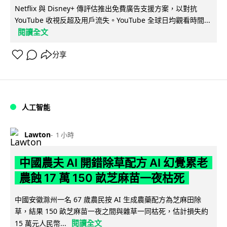
Netflix 與 Disney+ 傳評估推出免費廣告支援方案，以對抗
YouTube 收視反超及用戶流失。YouTube 全球日均觀看時間...
閱讀全文
分享
人工智能
Lawton
1 小時
中國農夫 AI 開錯除草配方 AI 幻覺累老
農蝕 17 萬 150 畝芝麻苗一夜枯死
中國安徽滁州一名 67 歲農民按 AI 生成農藥配方為芝麻田除
草，結果 150 畝芝麻苗一夜之間與雜草一同枯死，估計損失約
閱讀全文
15 萬元人民幣...