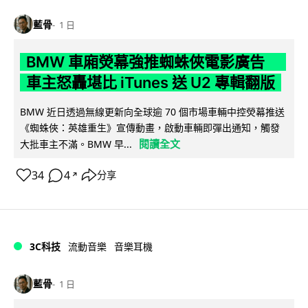
藍骨
1 日
BMW 車廂熒幕強推蜘蛛俠電影廣告
車主怒轟堪比 iTunes 送 U2 專輯翻版
BMW 近日透過無線更新向全球逾 70 個市場車輛中控熒幕推送
《蜘蛛俠：英雄重生》宣傳動畫，啟動車輛即彈出通知，觸發
閱讀全文
大批車主不滿。BMW 早...
34
4
分享
↗
3C科技
流動音樂
音樂耳機
藍骨
1 日