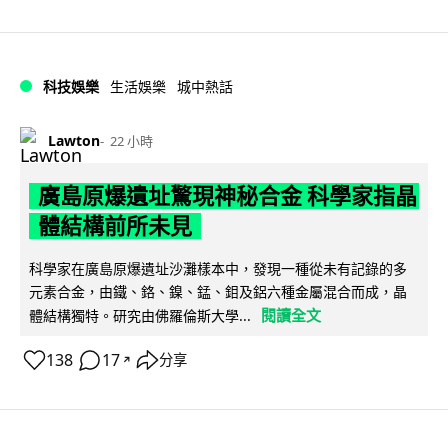
科技娛樂
生活娛樂
城中熱話
Lawton
22 小時
廣島原爆遺址驚現神秘合金 科學家指晶
體結構前所未見
科學家在廣島原爆遺址沙灘樣本中，發現一種從未有記錄的多
元素合金，由鐵、鉻、鎳、錳、鉬及鋁六種金屬混合而成，晶
閱讀全文
體結構獨特。研究由佛羅倫斯大學...
138
17
分享
↗