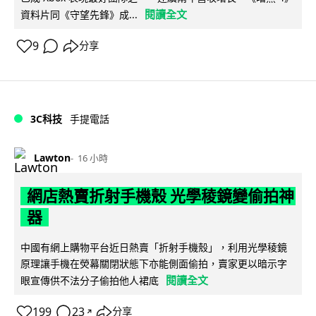
閱讀全文
資料片同《守望先鋒》成...
9
分享
3C科技
手提電話
Lawton
16 小時
網店熱賣折射手機殼 光學稜鏡變偷拍神
器
中國有網上購物平台近日熱賣「折射手機殼」，利用光學稜鏡
原理讓手機在熒幕關閉狀態下亦能側面偷拍，賣家更以暗示字
閱讀全文
眼宣傳供不法分子偷拍他人裙底
199
23
分享
↗