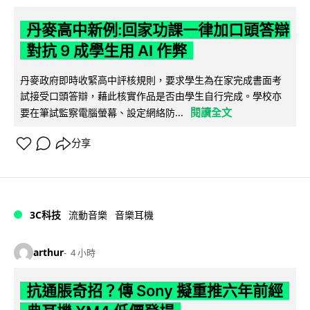
丹麥高中新例:回家功課一律加口頭答辯
對抗 9 成學生用 AI 作弊
丹麥政府即時收緊高中評核規則，要求學生為在家完成書面考
試接受口頭答辯，藉此核實作品是否由學生自行完成。學校亦
閱讀全文
要在筆試監察電腦螢幕、設定網絡防...
分享
3C科技
流動音樂
音樂耳機
arthur
4 小時
抗通脹奇招？傳 Sony 擬重推六年前經