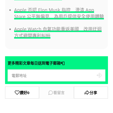
Apple 否認 Elon Musk 指控 澄清 App
Store 公平無偏見 為用戶提供安全使用體驗
Apple Watch 血氧功能重返美國 改用迂迴
方式避開專利糾紛
📮
更多精彩文章每日送到電子郵箱
讚好
0
看留言
分享