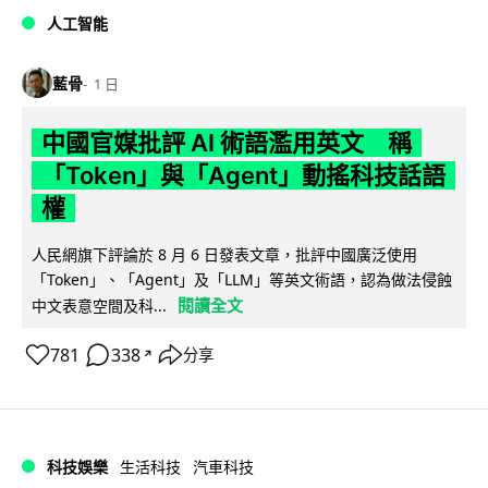
人工智能
藍骨
1 日
中國官媒批評 AI 術語濫用英文 稱
「Token」與「Agent」動搖科技話語
權
人民網旗下評論於 8 月 6 日發表文章，批評中國廣泛使用
「Token」、「Agent」及「LLM」等英文術語，認為做法侵蝕
閱讀全文
中文表意空間及科...
781
338
分享
↗
科技娛樂
生活科技
汽車科技