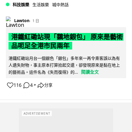
科技娛樂
生活娛樂
城中熱話
Lawton
1 日
港鐵紅磡站現「黐地銀包」 原來是藝術
品呃足全港市民兩年
港鐵紅磡站月台一個銀色「銀包」多年來一再令乘客誤以為有
人遺失財物，事主原本打算拾起交還，卻發現原來是黏在地上
閱讀全文
的藝術品。這件名為《失而復得》的...
116
4
分享
↗
ADVERTISEMENT