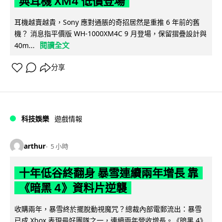
典耳機 XM4 低價登場
耳機越賣越貴，Sony 應對通脹的奇招居然是重推 6 年前的舊
機？ 消息指平價版 WH-1000XM4C 9 月登場，保留摺疊設計與
閱讀全文
40m...
分享
科技娛樂
遊戲情報
arthur
5 小時
十年低谷終翻身 暴雪連續兩年增長 靠
《暗黑 4》資料片逆襲
收購兩年，暴雪終於擺脫動視魔咒？總裁內部電郵流出：暴雪
已成 Xbox 表現最好團隊之一，連續兩年營收增長。《暗黑 4》