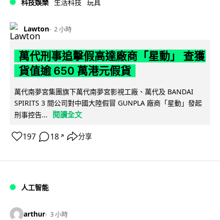
科技娛樂
生活科技
玩具
Lawton
2 小時
萬代刑事追擊假高達廠商「星動」 查獲
貨值逾 650 萬港元假貨
萬代南夢宮集團旗下萬代南夢宮影視工廠、萬代及 BANDAI
SPIRITS 3 間公司對中國大陸假冒 GUNPLA 廠商「星動」發起
閱讀全文
刑事控告...
197
18
分享
↗
人工智能
arthur
3 小時