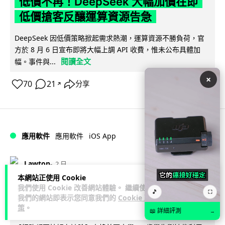
低價不再！DeepSeek 大幅加價在即
低價搶客反釀運算資源告急
DeepSeek 因低價策略掀起需求熱潮，運算資源不勝負荷，官
方於 8 月 6 日宣布即將大幅上調 API 收費，惟未公布具體加
閱讀全文
幅。事件與...
×
70
21
分享
↗
iOS App
應用軟件
應用軟件
Lawton
2 日
本網站正使用 Cookie
我們使用 Cookie 改善網站體驗。 繼續使用
首爾大生 2 星期開發防曬地圖 一日暴增
🎵
⛶
我們的網站即表示您同意我們的
Cookie 政
2 萬人下載衝榜首
策
。
📖 詳細評測
→