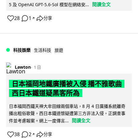
閱讀全文
5 及 OpenAI GPT-5.6-Sol 模型在網絡安...
28
1
分享
↗
科技娛樂
生活科技
旅遊
Lawton
1 日
日本福岡地鐵廣播被入侵 播不雅歌曲
西日本鐵道疑黑客所為
日本福岡西鐵天神大牟田線兩個車站，8 月 4 日廣播系統離奇
播出粗俗歌聲，西日本鐵道懷疑遭第三方非法入侵，正調查事
閱讀全文
件並考慮報案。網上一度傳言...
38
2
分享
↗