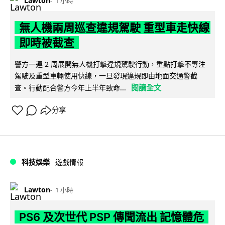
Lawton
1 小時
無人機兩周巡查違規駕駛 重型車走快線
即時被截查
警方一連 2 周展開無人機打擊違規駕駛行動，重點打擊不專注
駕駛及重型車輛使用快線，一旦發現違規即由地面交通警截
閱讀全文
查。行動配合警方今年上半年致命...
分享
科技娛樂
遊戲情報
Lawton
1 小時
PS6 及次世代 PSP 傳聞流出 記憶體危