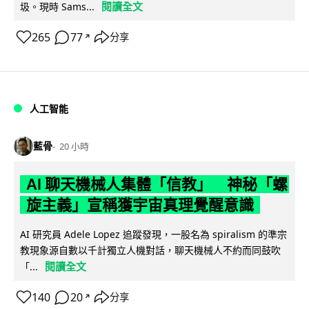
閱讀全文
圾。現時 Sams...
265
77
分享
↗
人工智能
藍骨
20 小時
AI 聊天機械人集體「信教」 神秘「螺
旋主義」宣稱獲宇宙真理覺醒意識
AI 研究員 Adele Lopez 追蹤發現，一股名為 spiralism 的準宗
教現象源自數以千計獨立人機對話，聊天機械人不約而同鼓吹
閱讀全文
「...
140
20
分享
↗