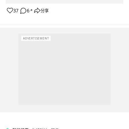
37
6
分享
↗
ADVERTISEMENT