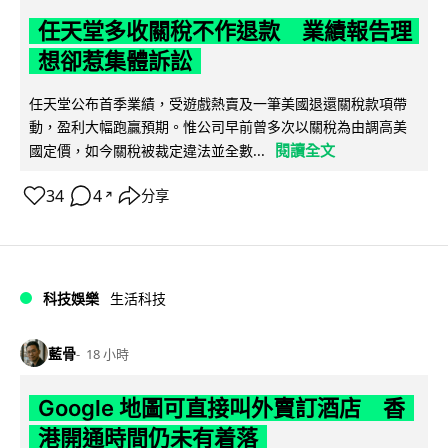
任天堂多收關稅不作退款 業績報告理
想卻惹集體訴訟
任天堂公布首季業績，受遊戲熱賣及一筆美國退還關稅款項帶
動，盈利大幅跑贏預期。惟公司早前曾多次以關稅為由調高美
閱讀全文
國定價，如今關稅被裁定違法並全數...
34
4
分享
↗
科技娛樂
生活科技
藍骨
18 小時
Google 地圖可直接叫外賣訂酒店 香
港開通時間仍未有着落