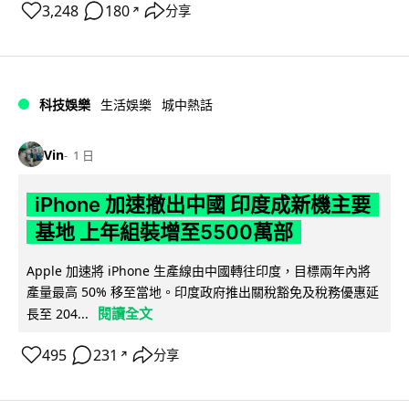
3,248
180
分享
↗
科技娛樂
生活娛樂
城中熱話
Vin
1 日
iPhone 加速撤出中國 印度成新機主要
基地 上年組裝增至5500萬部
Apple 加速將 iPhone 生產線由中國轉往印度，目標兩年內將
產量最高 50% 移至當地。印度政府推出關稅豁免及稅務優惠延
閱讀全文
長至 204...
495
231
分享
↗