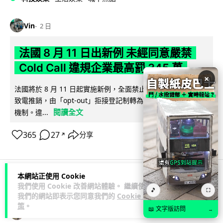
Vin
2 日
法國 8 月 11 日出新例 未經同意嚴禁
Cold Call 違規企業最高罰 345 萬
×
法國將於 8 月 11 日起實施新例，全面禁止企業未經消費者同意
致電推銷，由「opt-out」拒接登記制轉為「opt-in」先徵同意
閱讀全文
機制。違...
365
27
分享
↗
本網站正使用 Cookie
我們使用 Cookie 改善網站體驗。 繼續使用
人工智能
🎵
⛶
我們的網站即表示您同意我們的
Cookie 政
策
。
📖 文字版訪問
→
Lawton
2 日