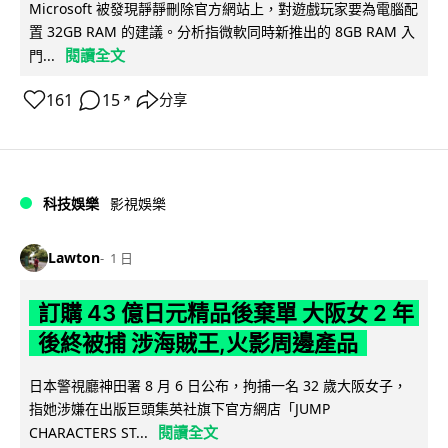
Microsoft 被發現靜靜刪除官方網站上，對遊戲玩家要為電腦配
置 32GB RAM 的建議。分析指微軟同時新推出的 8GB RAM 入
閱讀全文
門...
161
15
分享
↗
科技娛樂
影視娛樂
Lawton
1 日
訂購 43 億日元精品後棄單 大阪女 2 年
後終被捕 涉海賊王,火影周邊產品
日本警視廳神田署 8 月 6 日公布，拘捕一名 32 歲大阪女子，
指她涉嫌在出版巨頭集英社旗下官方網店「JUMP
閱讀全文
CHARACTERS ST...