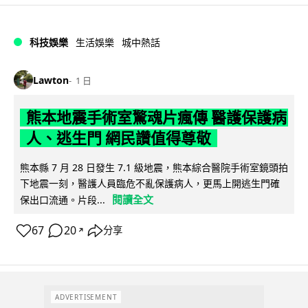
科技娛樂
生活娛樂
城中熱話
Lawton
1 日
熊本地震手術室驚魂片瘋傳 醫護保護病
人、逃生門 網民讚值得尊敬
熊本縣 7 月 28 日發生 7.1 級地震，熊本綜合醫院手術室鏡頭拍
下地震一刻，醫護人員臨危不亂保護病人，更馬上開逃生門確
閱讀全文
保出口流通。片段...
67
20
分享
↗
ADVERTISEMENT