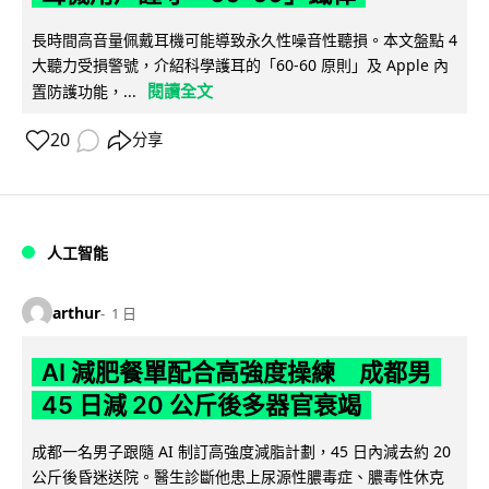
長時間高音量佩戴耳機可能導致永久性噪音性聽損。本文盤點 4
大聽力受損警號，介紹科學護耳的「60-60 原則」及 Apple 內
閱讀全文
置防護功能，...
20
分享
人工智能
arthur
1 日
AI 減肥餐單配合高強度操練 成都男
45 日減 20 公斤後多器官衰竭
成都一名男子跟隨 AI 制訂高強度減脂計劃，45 日內減去約 20
公斤後昏迷送院。醫生診斷他患上尿源性膿毒症、膿毒性休克