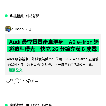
科技娛樂
科技新聞
duncan
2 日
Audi 最慳電量產車現身 A2 e-tron 迷
彩造型曝光 快充 26 分鐘充滿 8 成電
Audi 呢部新車，能耗竟然係25年前嘅一半。 A2 e-tron 風阻低
至0.24，每百公里只需12.8 kWh，一度電行到7.8公里。6...
閱讀全文
7
1
分享
↗
科技娛樂
生活娛樂
城中熱話