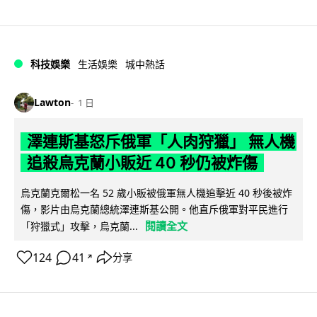
科技娛樂
生活娛樂
城中熱話
Lawton
1 日
澤連斯基怒斥俄軍「人肉狩獵」 無人機
追殺烏克蘭小販近 40 秒仍被炸傷
烏克蘭克爾松一名 52 歲小販被俄軍無人機追擊近 40 秒後被炸
傷，影片由烏克蘭總統澤連斯基公開。他直斥俄軍對平民進行
閱讀全文
「狩獵式」攻擊，烏克蘭...
124
41
分享
↗