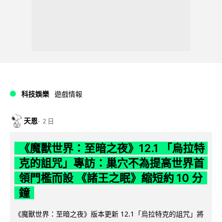
科技娛樂
遊戲情報
天恩
2 日
《魔獸世界：至暗之夜》12.1 「烏拉特
克的詛咒」專訪：巢穴不為提高世界首
領門檻而設 《諸王之眠》縮短約 10 分
鐘
《魔獸世界：至暗之夜》版本更新 12.1「烏拉特克的詛咒」將