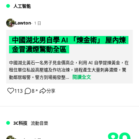
人工智能
Lawton
1 日
中國湖北男自學 AI 「煉金術」 屋內煉
金冒濃煙驚動全區
中國湖北黃石一名男子見金價高企，利用 AI 自學提煉黃金，在
租住單位私設高壓爐及作坊冶煉，過程產生大量刺鼻濃煙，驚
閱讀全文
動鄰居報警。警方到場揭發整...
113
8
分享
↗
3C科技
流動音樂