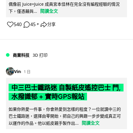
偶像前 Juice=Juice 成員宮本佳林在完全沒有編程經驗的情況
閱讀全文
下，僅憑藉與...
540
45
分享
↗
商業科技
3D 打印
Vin
1 日
中三巴士鐵路迷 自製紙皮遙控巴士 門,
水撥識郁 + 實時GPS報站
如果你熱愛一件事，你會熱愛到怎樣的程度？一位就讀中三的
巴士鐵路迷，選擇由零開始，把自己的興趣一步步變成真正可
閱讀全文
以運作的作品。他以紙皮親手製作出...