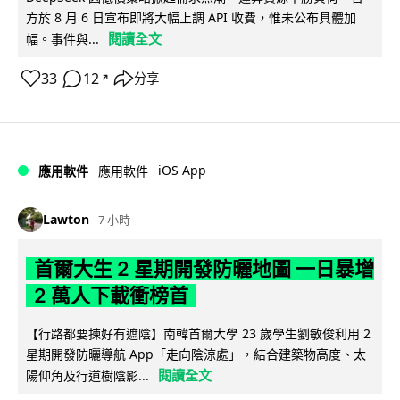
方於 8 月 6 日宣布即將大幅上調 API 收費，惟未公布具體加
閱讀全文
幅。事件與...
33
12
分享
↗
iOS App
應用軟件
應用軟件
Lawton
7 小時
首爾大生 2 星期開發防曬地圖 一日暴增
2 萬人下載衝榜首
【行路都要揀好有遮陰】南韓首爾大學 23 歲學生劉敏俊利用 2
星期開發防曬導航 App「走向陰涼處」，結合建築物高度、太
閱讀全文
陽仰角及行道樹陰影...