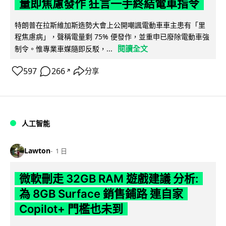
量即焦慮發作 狂言一手終結電車指令
特朗普在拉斯維加斯造勢大會上公開嘲諷電動車車主患有「里
程焦慮病」，聲稱電量剩 75% 便發作，並重申已廢除電動車強
閱讀全文
制令。惟專業車媒隨即反駁，...
597
266
分享
↗
人工智能
Lawton
1 日
微軟刪走 32GB RAM 遊戲建議 分析:
為 8GB Surface 銷售鋪路 連自家
Copilot+ 門檻也未到