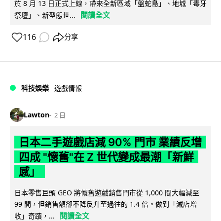
於 8 月 13 日正式上線，帶來全新區域「盤蛇島」、地城「毒牙
閱讀全文
祭壇」、新型態世...
116
分享
科技娛樂
遊戲情報
Lawton
2 日
日本二手遊戲店減 90% 門市 業績反增
四成 "懷舊"在 Z 世代變成最潮「新鮮
感」
日本零售巨頭 GEO 將懷舊遊戲銷售門市從 1,000 間大幅減至
99 間，但銷售額卻不降反升至過往的 1.4 倍。做到「減店增
閱讀全文
收」奇蹟，...