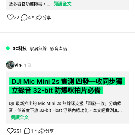
閱讀全文
及多器官功能障礙。...
22
4
分享
↗
3C科技
家居無線
影音產品
Vin
1 日
DJI Mic Mini 2s 實測 四發一收同步獨
立錄音 32-bit 防爆咪拍片必備
DJI 最新推出的 Mic Mini 2s 無線咪支援「四發一收」分軌錄
音，並首度下放 32-bit Float 浮點內錄功能。本文經實測其...
閱讀全文
251
1
分享
↗