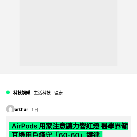
科技娛樂
生活科技
健康
arthur
1 日
AirPods 用家注意聽力響紅燈 醫學界籲
耳機用戶謹守「60-60」鐵律