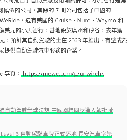
5 家公司批出了自動駕駛技術測試許可，小馬智行是第
機候命的公司，其餘的 7 間公司包括了中國的
WeRide，還有美國的 Cruise、Nuro、Waymo 和
30 億美元的小馬智行，基地設於廣州和矽谷，去年獲
美元，預計其自動駕駛的士在 2023 年推出，有望成為
眾提供自動駕駛汽車服務的企業。
ewe 專頁：
https://mewe.com/p/unwirehk
過自動駕駛全球法規 中國國標同步進入報批階
Level 3 自動駕駛車牌正式落地 長安汽車率先