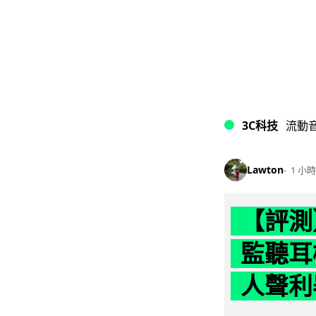
3C科技
流動
Lawton
1 小時
【評測】
監聽耳
人聲利