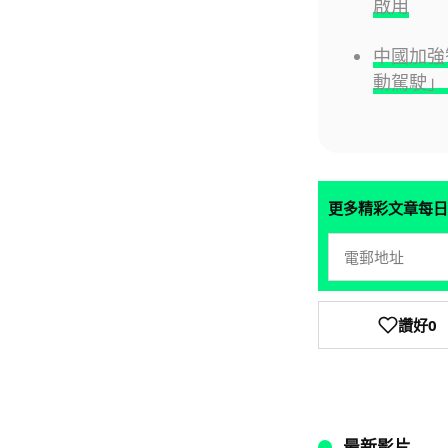
啟用
中國加強
動駕駛」
更多精彩文章每日
讚好
0
最新影片