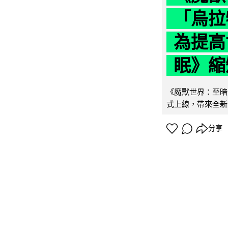
「烏拉
為提高
眠》縮短
《魔獸世界：至暗之
式上線，帶來全新
分享