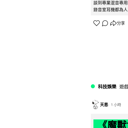
談到專業混音專用的聲
錄音室耳機都為人
分享
科技娛樂
遊
天恩
1 小時
《魔獸