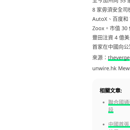
至今加州向 5
8 家毋須安全司
AutoX、百度和 
Zoox。市值 
豐田注資 4 億
首家在中國向公
來源：
theverge
unwire.hk M
相關文章:
聯合國通
段
中國首張 