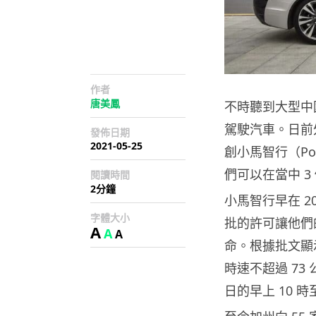
作者
唐美鳳
不時聽到大型中
駕駛汽車。日前外
發佈日期
2021-05-25
創小馬智行（Po
們可以在當中 
閱讀時間
2分鐘
小馬智行早在 2
字體大小
批的許可讓他們
A
A
A
命。根據批文顯
時速不超過 7
日的早上 10 