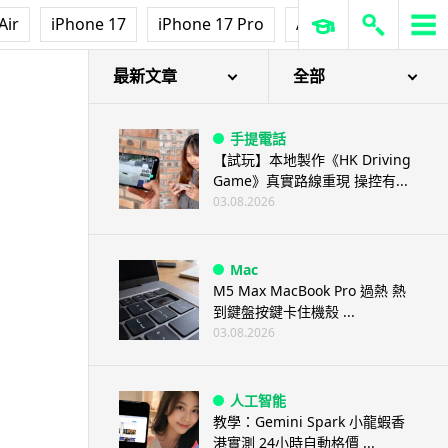
Air
iPhone 17
iPhone 17 Pro
AirPods Pro 3
Ap
最新文章
全部
手提電話
【試玩】本地製作《HK Driving
Game》真實路線重現 操控有...
03.08.2026
Mac
M5 Max MacBook Pro 過熱 熱
到鍵盤按鍵卡住機殼 ...
03.08.2026
人工智能
教學：Gemini Spark 小龍蝦香
港實測 24小時自動格價 ...