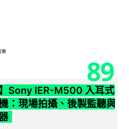
音樂
89
Sony IER-M500 入耳式
機：現場拍攝、後製監聽與
器