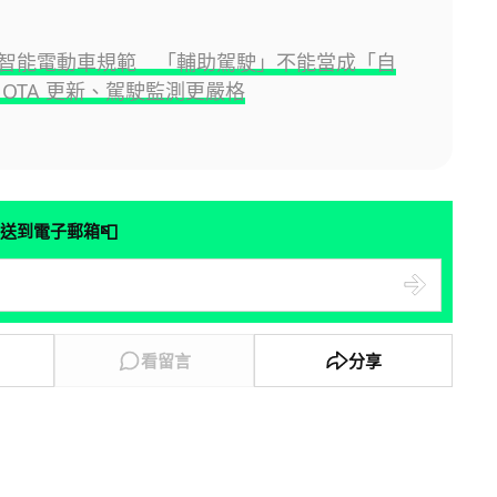
智能電動車規範 「輔助駕駛」不能當成「自
 OTA 更新、駕駛監測更嚴格
📮
送到電子郵箱
看留言
分享