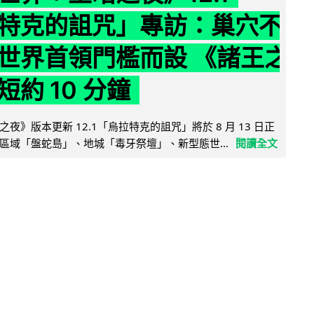
特克的詛咒」專訪：巢穴不
世界首領門檻而設 《諸王之
約 10 分鐘
夜》版本更新 12.1「烏拉特克的詛咒」將於 8 月 13 日正
區域「盤蛇島」、地城「毒牙祭壇」、新型態世...
閱讀全文