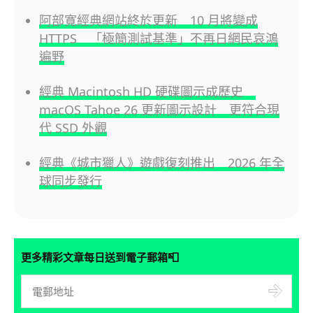
阿部寛經典網站終於更新 10 月將變成
HTTPS 「極簡測試基準」不再日網民哀鴻
遍野
經典 Macintosh HD 硬碟圖示成歷史
macOS Tahoe 26 更新圖示設計 更符合現
代 SSD 外觀
經典《城市獵人》遊戲復刻推出 2026 年全
球同步發行
📮
更多精彩文章每日送到電子郵箱