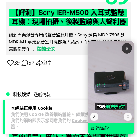
【評測】Sony IER-M500 入耳式監聽
耳機：現場拍攝、後製監聽與人聲利器
談到專業混音專用的聲音監聽耳機，Sony 經典 MDR-7506 到
MDR-M1 專業錄音室耳機都為人熟悉。而現在舞台製作者與創
×
閱讀全文
意影像製作...
39
5
分享
↗
科技娛樂
遊戲情報
本網站正使用 Cookie
天恩
2 日
我們使用 Cookie 改善網站體驗。 繼續使用
🎵
⛶
我們的網站即表示您同意我們的
Cookie 政
策
。
《魔獸世界：至暗之夜》12.1 「烏拉特
📖 詳細評測
→