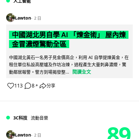
人工智能
Lawton
2 日
中國湖北男自學 AI 「煉金術」 屋內煉
金冒濃煙驚動全區
中國湖北黃石一名男子見金價高企，利用 AI 自學提煉黃金，在
租住單位私設高壓爐及作坊冶煉，過程產生大量刺鼻濃煙，驚
閱讀全文
動鄰居報警。警方到場揭發整...
113
8
分享
↗
3C科技
流動音樂
89
Lawton
2 日