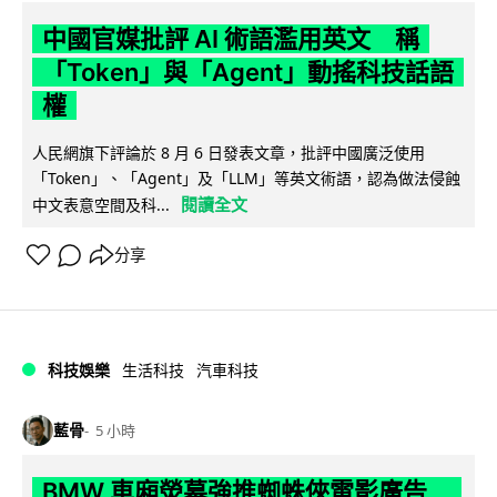
中國官媒批評 AI 術語濫用英文 稱
「Token」與「Agent」動搖科技話語
權
人民網旗下評論於 8 月 6 日發表文章，批評中國廣泛使用
「Token」、「Agent」及「LLM」等英文術語，認為做法侵蝕
閱讀全文
中文表意空間及科...
分享
科技娛樂
生活科技
汽車科技
藍骨
5 小時
BMW 車廂熒幕強推蜘蛛俠電影廣告