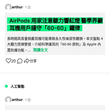
arthur
1 日
AirPods 用家注意聽力響紅燈 醫學界籲
耳機用戶謹守「60-60」鐵律
長時間高音量佩戴耳機可能導致永久性噪音性聽損。本文盤點 4
大聽力受損警號，介紹科學護耳的「60-60 原則」及 Apple 內
閱讀全文
置防護功能，...
20
分享
人工智能
arthur
1 日