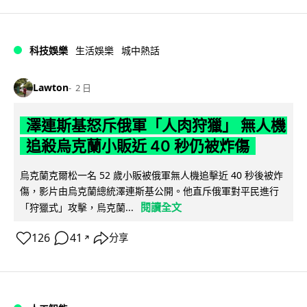
科技娛樂
生活娛樂
城中熱話
Lawton
2 日
澤連斯基怒斥俄軍「人肉狩獵」 無人機
追殺烏克蘭小販近 40 秒仍被炸傷
烏克蘭克爾松一名 52 歲小販被俄軍無人機追擊近 40 秒後被炸
傷，影片由烏克蘭總統澤連斯基公開。他直斥俄軍對平民進行
閱讀全文
「狩獵式」攻擊，烏克蘭...
126
41
分享
↗