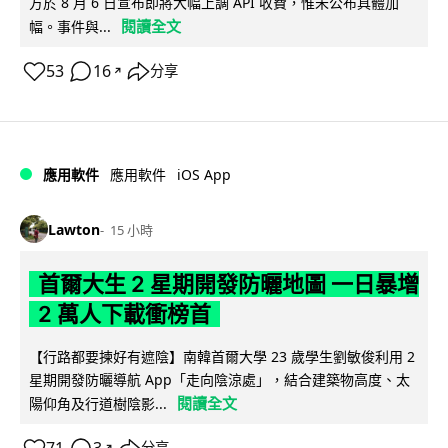
方於 8 月 6 日宣布即將大幅上調 API 收費，惟未公布具體加
閱讀全文
幅。事件與...
53
16
分享
↗
iOS App
應用軟件
應用軟件
Lawton
15 小時
首爾大生 2 星期開發防曬地圖 一日暴增
2 萬人下載衝榜首
【行路都要揀好有遮陰】南韓首爾大學 23 歲學生劉敏俊利用 2
星期開發防曬導航 App「走向陰涼處」，結合建築物高度、太
閱讀全文
陽仰角及行道樹陰影...
↗