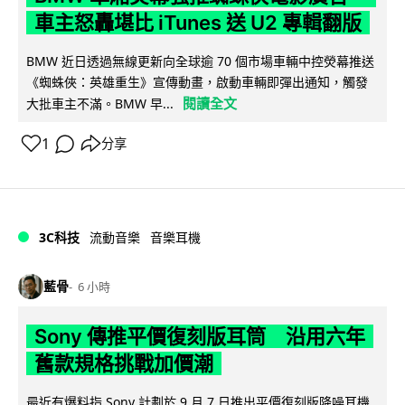
車主怒轟堪比 iTunes 送 U2 專輯翻版
BMW 近日透過無線更新向全球逾 70 個市場車輛中控熒幕推送
《蜘蛛俠：英雄重生》宣傳動畫，啟動車輛即彈出通知，觸發
閱讀全文
大批車主不滿。BMW 早...
1
分享
3C科技
流動音樂
音樂耳機
藍骨
6 小時
Sony 傳推平價復刻版耳筒 沿用六年
舊款規格挑戰加價潮
最近有爆料指 Sony 計劃於 9 月 7 日推出平價復刻版降噪耳機