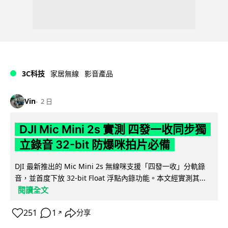
3C科技
家居無線
影音產品
Vin
2 日
DJI Mic Mini 2s 實測 四發一收同步獨
立錄音 32-bit 防爆咪拍片必備
DJI 最新推出的 Mic Mini 2s 無線咪支援「四發一收」分軌錄
音，並首度下放 32-bit Float 浮點內錄功能。本文經實測其...
閱讀全文
251
1
分享
↗