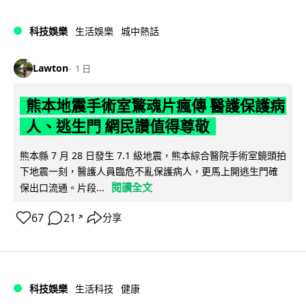
科技娛樂
生活娛樂
城中熱話
Lawton
1 日
熊本地震手術室驚魂片瘋傳 醫護保護病
人、逃生門 網民讚值得尊敬
熊本縣 7 月 28 日發生 7.1 級地震，熊本綜合醫院手術室鏡頭拍
下地震一刻，醫護人員臨危不亂保護病人，更馬上開逃生門確
閱讀全文
保出口流通。片段...
67
21
分享
↗
科技娛樂
生活科技
健康