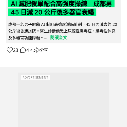
AI 減肥餐單配合高強度操練 成都男
45 日減 20 公斤後多器官衰竭
成都一名男子跟隨 AI 制訂高強度減脂計劃，45 日內減去約 20
公斤後昏迷送院。醫生診斷他患上尿源性膿毒症、膿毒性休克
閱讀全文
及多器官功能障礙。...
23
4
分享
↗
ADVERTISEMENT