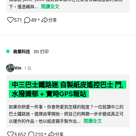
閱讀全文
下，僅憑藉與...
571
49
分享
↗
商業科技
3D 打印
Vin
1 日
中三巴士鐵路迷 自製紙皮遙控巴士 門,
水撥識郁 + 實時GPS報站
如果你熱愛一件事，你會熱愛到怎樣的程度？一位就讀中三的
巴士鐵路迷，選擇由零開始，把自己的興趣一步步變成真正可
閱讀全文
以運作的作品。他以紙皮親手製作出...
3,652
210
分享
↗