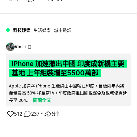
科技娛樂
生活娛樂
城中熱話
Vin
1 日
iPhone 加速撤出中國 印度成新機主要
基地 上年組裝增至5500萬部
Apple 加速將 iPhone 生產線由中國轉往印度，目標兩年內將
產量最高 50% 移至當地。印度政府推出關稅豁免及稅務優惠延
閱讀全文
長至 204...
512
237
分享
↗