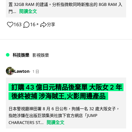
置 32GB RAM 的建議。分析指微軟同時新推出的 8GB RAM 入
閱讀全文
門...
163
16
分享
↗
科技娛樂
影視娛樂
Lawton
1 日
訂購 43 億日元精品後棄單 大阪女 2 年
後終被捕 涉海賊王,火影周邊產品
日本警視廳神田署 8 月 6 日公布，拘捕一名 32 歲大阪女子，
指她涉嫌在出版巨頭集英社旗下官方網店「JUMP
閱讀全文
CHARACTERS ST...