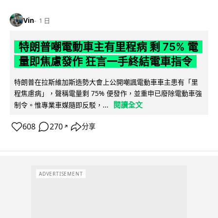
Vin
1 日
特朗普嘲電動車主有里程病 剩 75% 電
量即焦慮發作 狂言一手終結電車指令
特朗普在拉斯維加斯造勢大會上公開嘲諷電動車車主患有「里
程焦慮病」，聲稱電量剩 75% 便發作，並重申已廢除電動車強
閱讀全文
制令。惟專業車媒隨即反駁，...
608
270
分享
↗
ADVERTISEMENT