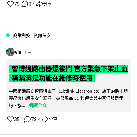
75
9
分享
↗
商業科技
資訊保安
Vin
1 日
智博通路由器爆後門 官方緊急下架止血
稱漏洞是功能在維修時使用
中國網通廠商智博通電子（Zbtlink Electronics）旗下的路由器
產品爆出嚴重安全漏洞，被發現每 35 秒便會與中國伺服器連
閱讀全文
線，旗...
351
78
分享
↗