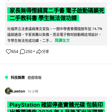
家長無得慳錢買二手書 電子啟動碼鎖死
二手教科書 學生無法做功課
社福界立法會議員陳文宜指，一間中學書單價錢按年加 14.7%
遠超通漲，令家長難以負擔。而且電子教材啟動碼這項設計，
閱讀全文
令學生無法完成功課，二手...
654
250
分享
↗
科技娛樂
遊戲情報
Lawton
16 小時
PlayStation 確認停產實體光碟 包裝印