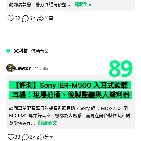
閱讀全文
動鄰居報警。警方到場揭發整...
62
6
分享
↗
3C科技
流動音樂
89
Lawton
11 小時
【評測】Sony IER-M500 入耳式監聽
耳機：現場拍攝、後製監聽與人聲利器
談到專業混音專用的聲音監聽耳機，Sony 經典 MDR-7506 到
MDR-M1 專業錄音室耳機都為人熟悉。而現在舞台製作者與創
閱讀全文
意影像製作...
33
2
分享
↗