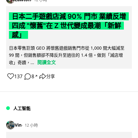
日本二手遊戲店減 90% 門市 業績反增
四成 "懷舊"在 Z 世代變成最潮「新鮮
感」
日本零售巨頭 GEO 將懷舊遊戲銷售門市從 1,000 間大幅減至
99 間，但銷售額卻不降反升至過往的 1.4 倍。做到「減店增
閱讀全文
收」奇蹟，...
137
8
分享
↗
人工智能
Vin
12 小時