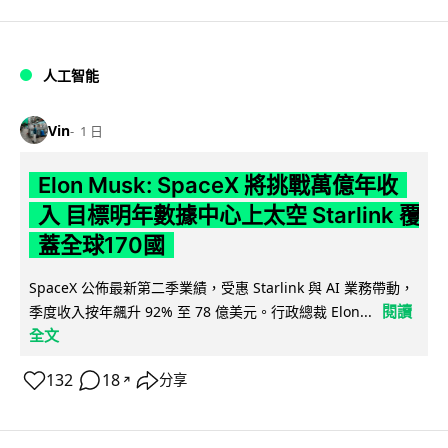
人工智能
Vin
1 日
Elon Musk: SpaceX 將挑戰萬億年收
入 目標明年數據中心上太空 Starlink 覆
蓋全球170國
SpaceX 公佈最新第二季業績，受惠 Starlink 與 AI 業務帶動，
閱讀
季度收入按年飆升 92% 至 78 億美元。行政總裁 Elon...
全文
132
18
分享
↗