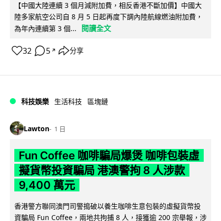
【中國大陸連續 3 個月減附加費，相反香港不斷加價】中國大
陸多家航空公司自 8 月 5 日起再度下調內陸航線燃油附加費，
閱讀全文
為年內連續第 3 個...
32
5
分享
↗
科技娛樂
生活科技
區塊鏈
Lawton
1 日
Fun Coffee 咖啡騙局爆煲 咖啡包裝虛
擬貨幣投資騙局 港澳警拘 8 人涉款
9,400 萬元
香港警方聯同澳門司警搗破以養生咖啡生意包裝的虛擬貨幣投
資騙局 Fun Coffee，兩地共拘捕 8 人，接獲逾 200 宗舉報，涉