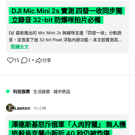
DJI Mic Mini 2s 實測 四發一收同步獨
立錄音 32-bit 防爆咪拍片必備
DJI 最新推出的 Mic Mini 2s 無線咪支援「四發一收」分軌錄
音，並首度下放 32-bit Float 浮點內錄功能。本文經實測其...
閱讀全文
15
1
分享
↗
科技娛樂
生活娛樂
城中熱話
Lawton
10 小時
澤連斯基怒斥俄軍「人肉狩獵」 無人機
追殺烏克蘭小販近 40 秒仍被炸傷