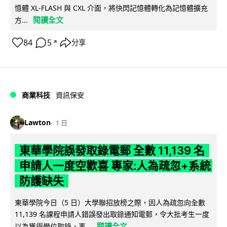
憶體 XL-FLASH 與 CXL 介面，將快閃記憶體轉化為記憶體擴充
閱讀全文
方...
84
5
分享
↗
商業科技
資訊保安
Lawton
1 日
東華學院誤發取錄電郵 全數 11,139 名
申請人一度空歡喜 專家:人為疏忽+系統
防護缺失
東華學院今日（5 日）大學聯招放榜之際，因人為疏忽向全數
11,139 名課程申請人錯誤發出取錄通知電郵，令大批考生一度
閱讀全文
以為獲得學位取錄，事...