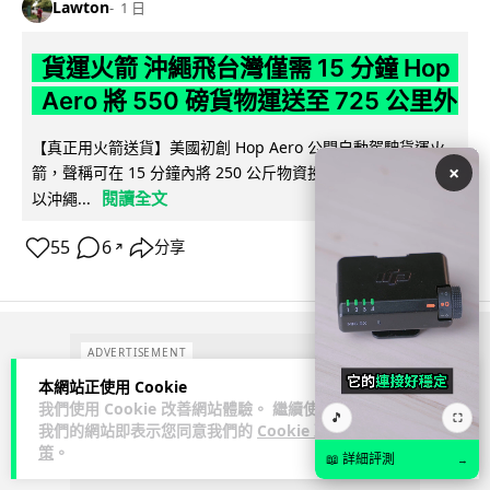
Lawton
1 日
貨運火箭 沖繩飛台灣僅需 15 分鐘 Hop
Aero 將 550 磅貨物運送至 725 公里外
【真正用火箭送貨】美國初創 Hop Aero 公開自動駕駛貨運火
×
箭，聲稱可在 15 分鐘內將 250 公斤物資投送 750 公里外，並
閱讀全文
以沖繩...
55
6
分享
↗
ADVERTISEMENT
本網站正使用 Cookie
我們使用 Cookie 改善網站體驗。 繼續使用
🎵
⛶
我們的網站即表示您同意我們的
Cookie 政
策
。
📖 詳細評測
→