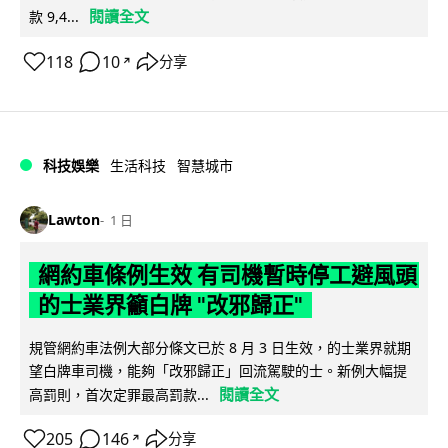
閱讀全文
款 9,4...
118
10
分享
↗
科技娛樂
生活科技
智慧城市
Lawton
1 日
網約車條例生效 有司機暫時停工避風頭
的士業界籲白牌 "改邪歸正"
規管網約車法例大部分條文已於 8 月 3 日生效，的士業界就期
望白牌車司機，能夠「改邪歸正」回流駕駛的士。新例大幅提
閱讀全文
高罰則，首次定罪最高罰款...
205
146
分享
↗