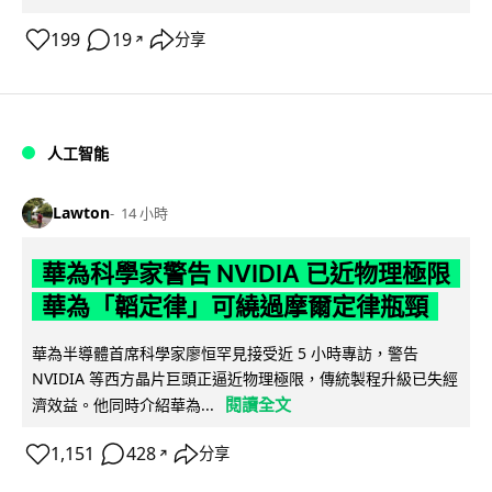
199
19
分享
↗
人工智能
Lawton
14 小時
華為科學家警告 NVIDIA 已近物理極限
華為「韜定律」可繞過摩爾定律瓶頸
華為半導體首席科學家廖恒罕見接受近 5 小時專訪，警告
NVIDIA 等西方晶片巨頭正逼近物理極限，傳統製程升級已失經
閱讀全文
濟效益。他同時介紹華為...
1,151
428
分享
↗