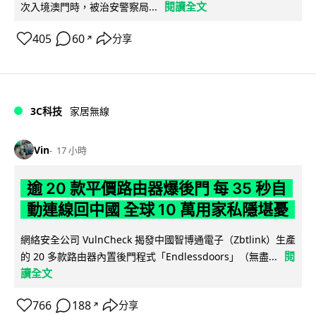
閱讀全文
次入境澳門時，被治安警察局...
405
60
分享
↗
3C科技
家居無線
Vin
17 小時
逾 20 款平價路由器爆後門 每 35 秒自
動連線回中國 全球 10 萬用家私隱堪憂
網絡安全公司 VulnCheck 揭發中國智博通電子（Zbtlink）生產
閱
的 20 多款路由器內置後門程式「Endlessdoors」（無盡...
讀全文
766
188
分享
↗