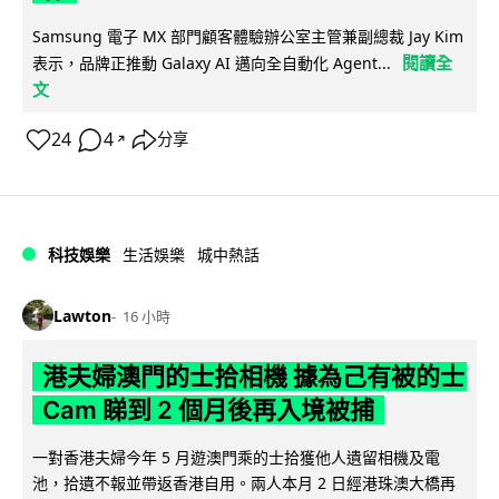
Samsung 電子 MX 部門顧客體驗辦公室主管兼副總裁 Jay Kim
閱讀全
表示，品牌正推動 Galaxy AI 邁向全自動化 Agent...
文
24
4
分享
↗
科技娛樂
生活娛樂
城中熱話
Lawton
16 小時
港夫婦澳門的士拾相機 據為己有被的士
Cam 睇到 2 個月後再入境被捕
一對香港夫婦今年 5 月遊澳門乘的士拾獲他人遺留相機及電
池，拾遺不報並帶返香港自用。兩人本月 2 日經港珠澳大橋再