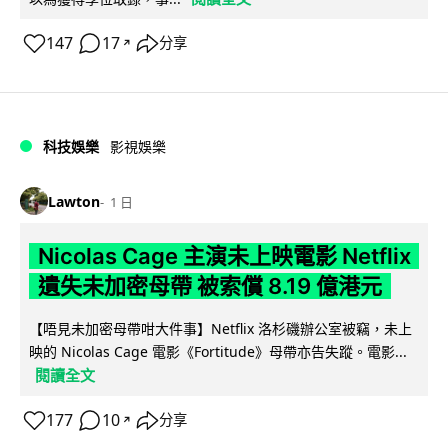
147
17
分享
↗
科技娛樂
影視娛樂
Lawton
1 日
Nicolas Cage 主演未上映電影 Netflix
遺失未加密母帶 被索償 8.19 億港元
【唔見未加密母帶咁大件事】Netflix 洛杉磯辦公室被竊，未上
映的 Nicolas Cage 電影《Fortitude》母帶亦告失蹤。電影...
閱讀全文
177
10
分享
↗