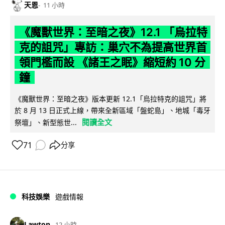
天恩
11 小時
《魔獸世界：至暗之夜》12.1 「烏拉特
克的詛咒」專訪：巢穴不為提高世界首
領門檻而設 《諸王之眠》縮短約 10 分
鐘
《魔獸世界：至暗之夜》版本更新 12.1「烏拉特克的詛咒」將
於 8 月 13 日正式上線，帶來全新區域「盤蛇島」、地城「毒牙
閱讀全文
祭壇」、新型態世...
71
分享
科技娛樂
遊戲情報
Lawton
12 小時