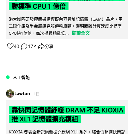
勝標準 CPU 1 億倍
港大團隊研發極簡架構模擬內容尋址記憶體（CAM）晶片，用
二硫化鉬及半金屬銻克服傳輸瓶頸，漢明距離計算速度比標準
閱讀全文
CPU快1億倍，每次搜尋耗能低...
40
17
分享
↗
人工智能
Lawton
1 日
靠快閃記憶體紓緩 DRAM 不足 KIOXIA
推 XL1 記憶體擴充模組
KIOXIA 發表全新記憶體擴充模組 XL1 系列，結合低延遲快閃記