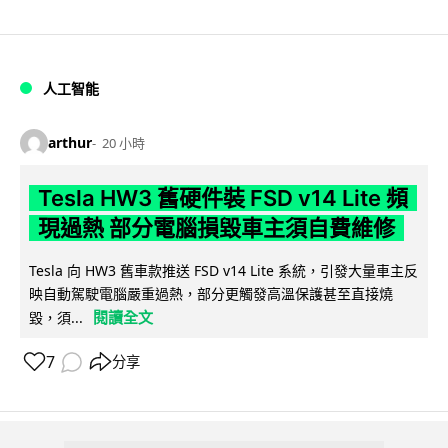
人工智能
arthur
20 小時
Tesla HW3 舊硬件裝 FSD v14 Lite 頻
現過熱 部分電腦損毀車主須自費維修
Tesla 向 HW3 舊車款推送 FSD v14 Lite 系統，引發大量車主反
映自動駕駛電腦嚴重過熱，部分更觸發高溫保護甚至直接燒
閱讀全文
毀，須...
7
分享