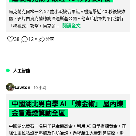
烏克蘭克爾松一名 52 歲小販被俄軍無人機追擊近 40 秒後被炸
傷，影片由烏克蘭總統澤連斯基公開。他直斥俄軍對平民進行
閱讀全文
「狩獵式」攻擊，烏克蘭...
38
12
分享
↗
人工智能
Lawton
10 小時
中國湖北男自學 AI 「煉金術」 屋內煉
金冒濃煙驚動全區
中國湖北黃石一名男子見金價高企，利用 AI 自學提煉黃金，在
租住單位私設高壓爐及作坊冶煉，過程產生大量刺鼻濃煙，驚