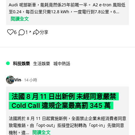
Audi 呢部新車，能耗竟然係25年前嘅一半。 A2 e-tron 風阻低
至0.24，每百公里只需12.8 kWh，一度電行到7.8公里。6...
閱讀全文
6
1
分享
↗
科技娛樂
生活娛樂
城中熱話
Vin
14 小時
法國 8 月 11 日出新例 未經同意嚴禁
Cold Call 違規企業最高罰 345 萬
法國將於 8 月 11 日起實施新例，全面禁止企業未經消費者同意
致電推銷，由「opt-out」拒接登記制轉為「opt-in」先徵同意
閱讀全文
機制。違...