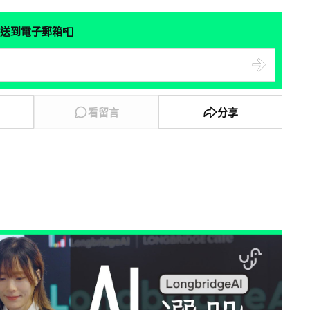
📮
送到電子郵箱
看留言
分享