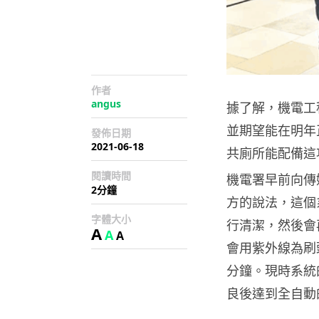
作者
angus
據了解，機電工
並期望能在明年
發佈日期
2021-06-18
共廁所能配備這
閱讀時間
機電署早前向傳
2分鐘
方的說法，這個
字體大小
行清潔，然後會
A
A
A
會用紫外線為刷
分鐘。現時系統
良後達到全自動