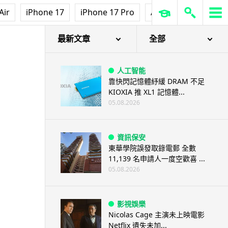
Air
iPhone 17
iPhone 17 Pro
AirPods Pro 3
Ap
最新文章
全部
人工智能
靠快閃記憶體紓緩 DRAM 不足
KIOXIA 推 XL1 記憶體...
05.08.2026
資訊保安
東華學院誤發取錄電郵 全數
11,139 名申請人一度空歡喜 ...
05.08.2026
影視娛樂
Nicolas Cage 主演未上映電影
Netflix 遺失未加...