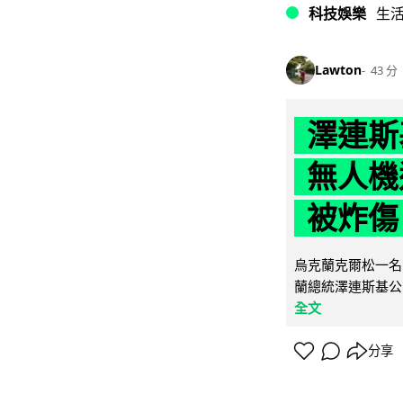
科技娛樂
生
Lawton
43 分
澤連斯
無人機
被炸傷
烏克蘭克爾松一名 
蘭總統澤連斯基公
全文
分享