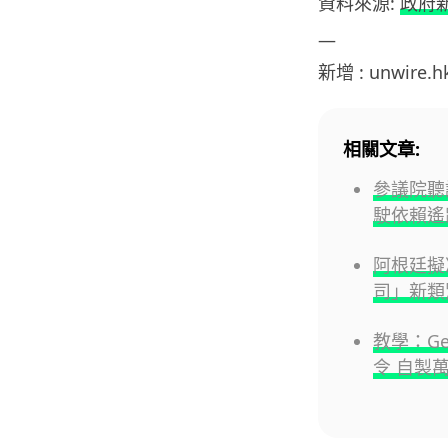
資料來源:
政府
—
新增 : unwire.
相關文章:
參議院聽
駛依賴遙
阿根廷擬
司」新類
教學：G
令 自製