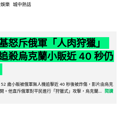
活娛樂
城中熱話
基怒斥俄軍「人肉狩獵」
追殺烏克蘭小販近 40 秒仍
52 歲小販被俄軍無人機追擊近 40 秒後被炸傷，影片由烏克
開。他直斥俄軍對平民進行「狩獵式」攻擊，烏克蘭...
閱讀