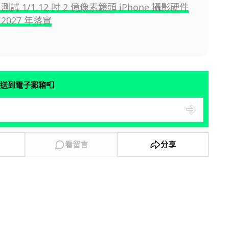
e 測試 1/1.12 吋 2 億像素鏡頭 iPhone 攝影硬件
2027 年落實
📮
送到電子郵箱
看留言
分享