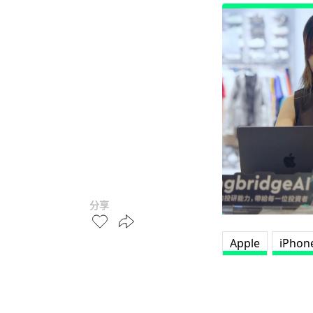
分享
Apple
iPhon