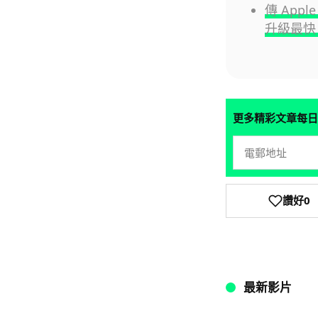
傳 Appl
升級最快 
更多精彩文章每日
讚好
0
最新影片