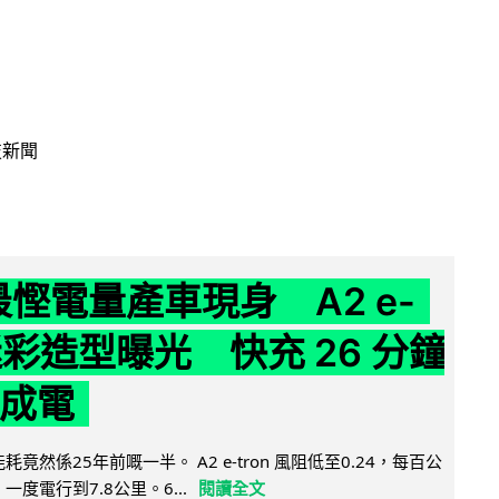
技新聞
 最慳電量產車現身 A2 e-
 迷彩造型曝光 快充 26 分鐘
 成電
能耗竟然係25年前嘅一半。 A2 e-tron 風阻低至0.24，每百公
，一度電行到7.8公里。6...
閱讀全文