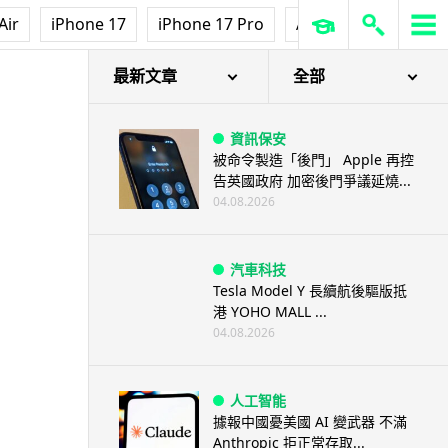
Air
iPhone 17
iPhone 17 Pro
AirPods Pro 3
Ap
最新文章
全部
資訊保安
被命令製造「後門」 Apple 再控
告英國政府 加密後門爭議延燒...
04.08.2026
汽車科技
Tesla Model Y 長續航後驅版抵
港 YOHO MALL ...
04.08.2026
人工智能
據報中國憂美國 AI 變武器 不滿
Anthropic 拒正常存取...