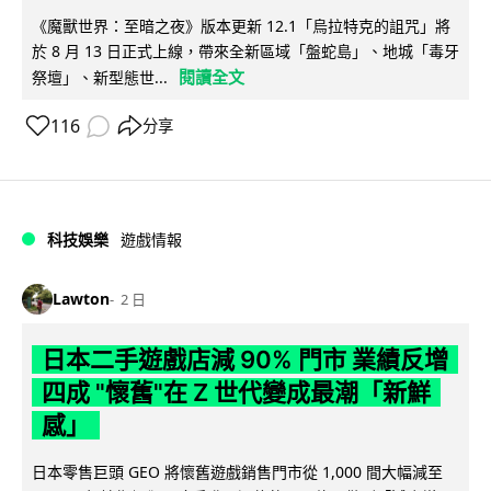
《魔獸世界：至暗之夜》版本更新 12.1「烏拉特克的詛咒」將
於 8 月 13 日正式上線，帶來全新區域「盤蛇島」、地城「毒牙
閱讀全文
祭壇」、新型態世...
116
分享
科技娛樂
遊戲情報
Lawton
2 日
日本二手遊戲店減 90% 門市 業績反增
四成 "懷舊"在 Z 世代變成最潮「新鮮
感」
日本零售巨頭 GEO 將懷舊遊戲銷售門市從 1,000 間大幅減至