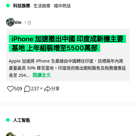
科技娛樂
生活娛樂
城中熱話
Vin
1 日
iPhone 加速撤出中國 印度成新機主要
基地 上年組裝增至5500萬部
Apple 加速將 iPhone 生產線由中國轉往印度，目標兩年內將
產量最高 50% 移至當地。印度政府推出關稅豁免及稅務優惠延
閱讀全文
長至 204...
509
237
分享
↗
人工智能