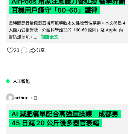
AirPods 用家注意聽力響紅燈 醫學界籲
耳機用戶謹守「60-60」鐵律
長時間高音量佩戴耳機可能導致永久性噪音性聽損。本文盤點 4
大聽力受損警號，介紹科學護耳的「60-60 原則」及 Apple 內
閱讀全文
置防護功能，...
20
分享
人工智能
arthur
1 日
AI 減肥餐單配合高強度操練 成都男
45 日減 20 公斤後多器官衰竭