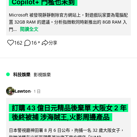
Copilot+ 門檻也未到
Microsoft 被發現靜靜刪除官方網站上，對遊戲玩家要為電腦配
置 32GB RAM 的建議。分析指微軟同時新推出的 8GB RAM 入
閱讀全文
門...
162
16
分享
↗
科技娛樂
影視娛樂
Lawton
1 日
訂購 43 億日元精品後棄單 大阪女 2 年
後終被捕 涉海賊王,火影周邊產品
日本警視廳神田署 8 月 6 日公布，拘捕一名 32 歲大阪女子，