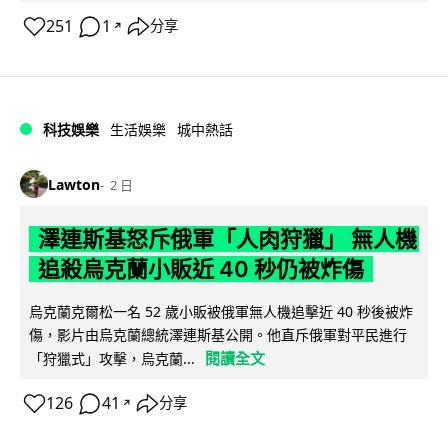
251
1
分享
↗
科技娛樂
生活娛樂
城中熱話
Lawton
2 日
澤連斯基怒斥俄軍「人肉狩獵」 無人機
追殺烏克蘭小販近 40 秒仍被炸傷
烏克蘭克爾松一名 52 歲小販被俄軍無人機追擊近 40 秒後被炸
傷，影片由烏克蘭總統澤連斯基公開。他直斥俄軍對平民進行
閱讀全文
「狩獵式」攻擊，烏克蘭...
126
41
分享
↗