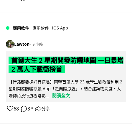
iOS App
應用軟件
應用軟件
Lawton
9 小時
首爾大生 2 星期開發防曬地圖 一日暴增
2 萬人下載衝榜首
【行路都要揀好有遮陰】南韓首爾大學 23 歲學生劉敏俊利用 2
星期開發防曬導航 App「走向陰涼處」，結合建築物高度、太
閱讀全文
陽仰角及行道樹陰影...
68
3
分享
↗