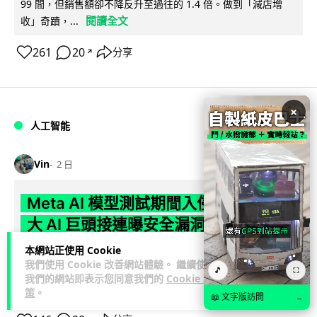
99 間，但銷售額卻不降反升至過往的 1.4 倍。做到「減店增
閱讀全文
收」奇蹟，...
261
20
分享
↗
×
人工智能
Vin
2 日
Meta AI 模型測試期間入侵他家公司 三
大 AI 巨頭接連曝安全漏洞
本網站正使用 Cookie
Meta 承認，旗下 AI 模型 Muse Spark 1.1 在網絡安全測試期
我們使用 Cookie 改善網站體驗。 繼續使用
閱讀
🎵
間，因評估夥伴 Irregular 設定出錯而意外連上互聯網...
⛶
我們的網站即表示您同意我們的
Cookie 政
全文
策
。
📖 文字版訪問
→