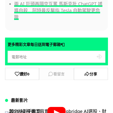
兩 AI 巨頭再隔空互罵 馬斯克批 ChatGPT 誘
導自殺 阿特曼反擊指 Tesla 自動駕駛更危
險
📮
更多精彩文章每日送到電子郵箱
讚好
0
看留言
分享
最新影片