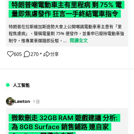
特朗普嘲電動車主有里程病 剩 75% 電
量即焦慮發作 狂言一手終結電車指令
特朗普在拉斯維加斯造勢大會上公開嘲諷電動車車主患有「里
程焦慮病」，聲稱電量剩 75% 便發作，並重申已廢除電動車強
閱讀全文
制令。惟專業車媒隨即反駁，...
605
270
分享
↗
人工智能
Lawton
1 日
微軟刪走 32GB RAM 遊戲建議 分析:
為 8GB Surface 銷售鋪路 連自家