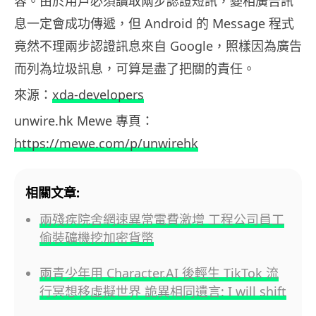
容。由於用戶必須讀取兩步認證短訊，變相廣告訊
息一定會成功傳遞，但 Android 的 Message 程式
竟然不理兩步認證訊息來自 Google，照樣因為廣告
而列為垃圾訊息，可算是盡了把關的責任。
來源：
xda-developers
unwire.hk Mewe 專頁：
https://mewe.com/p/unwirehk
相關文章:
兩殘疾院舍網速異常電費激增 工程公司員工
偷裝礦機挖加密貨幣
兩青少年用 Character.AI 後輕生 TikTok 流
行冥想移虛擬世界 詭異相同遺言: I will shift