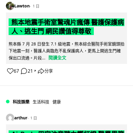
Lawton
1 日
熊本地震手術室驚魂片瘋傳 醫護保護病
人、逃生門 網民讚值得尊敬
熊本縣 7 月 28 日發生 7.1 級地震，熊本綜合醫院手術室鏡頭拍
下地震一刻，醫護人員臨危不亂保護病人，更馬上開逃生門確
閱讀全文
保出口流通。片段...
67
21
分享
↗
科技娛樂
生活科技
健康
arthur
1 日