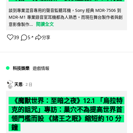
談到專業混音專用的聲音監聽耳機，Sony 經典 MDR-7506 到
MDR-M1 專業錄音室耳機都為人熟悉。而現在舞台製作者與創
閱讀全文
意影像製作...
39
5
分享
↗
科技娛樂
遊戲情報
天恩
2 日
《魔獸世界：至暗之夜》12.1 「烏拉特
克的詛咒」專訪：巢穴不為提高世界首
領門檻而設 《諸王之眠》縮短約 10 分
鐘