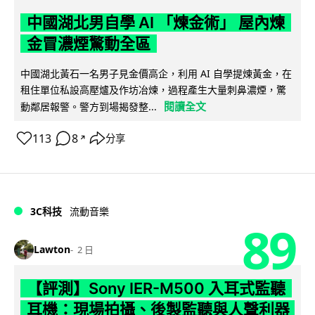
中國湖北男自學 AI 「煉金術」 屋內煉
金冒濃煙驚動全區
中國湖北黃石一名男子見金價高企，利用 AI 自學提煉黃金，在
租住單位私設高壓爐及作坊冶煉，過程產生大量刺鼻濃煙，驚
閱讀全文
動鄰居報警。警方到場揭發整...
113
8
分享
↗
3C科技
流動音樂
89
Lawton
2 日
【評測】Sony IER-M500 入耳式監聽
耳機：現場拍攝、後製監聽與人聲利器