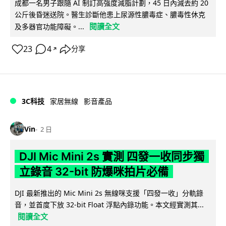
成都一名男子跟隨 AI 制訂高強度減脂計劃，45 日內減去約 20
公斤後昏迷送院。醫生診斷他患上尿源性膿毒症、膿毒性休克
閱讀全文
及多器官功能障礙。...
23
4
分享
↗
3C科技
家居無線
影音產品
Vin
2 日
DJI Mic Mini 2s 實測 四發一收同步獨
立錄音 32-bit 防爆咪拍片必備
DJI 最新推出的 Mic Mini 2s 無線咪支援「四發一收」分軌錄
音，並首度下放 32-bit Float 浮點內錄功能。本文經實測其...
閱讀全文