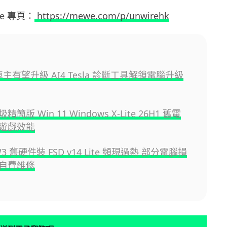
ewe 專頁：
https://mewe.com/p/unwirehk
車主有望升級 AI4 Tesla 診斷工具解鎖電腦升級
簡版 Win 11 Windows X-Lite 26H1 舊電
遊戲效能
HW3 舊硬件裝 FSD v14 Lite 頻現過熱 部分電腦損
自費維修