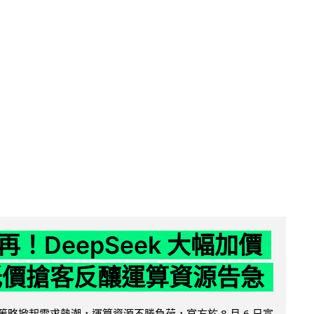
！DeepSeek 大幅加價
低價搶客反釀運算資源告急
因低價策略掀起需求熱潮，運算資源不勝負荷，官方於 8 月 6 日宣