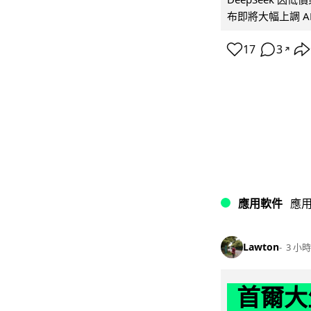
布即將大幅上調 A
17
3
↗
應用軟件
應
Lawton
3 小時
首爾大