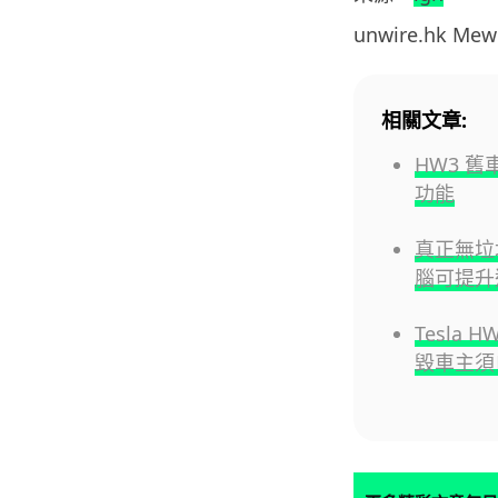
unwire.hk M
相關文章:
HW3 舊
功能
真正無垃圾精
腦可提升
Tesla 
毀車主須