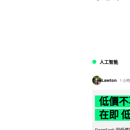
人工智能
Lawton
1 小時
低價不再
在即 
DeepSeek 