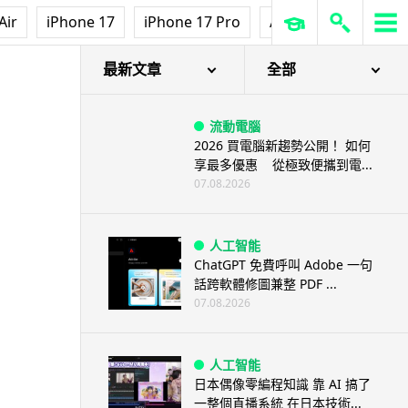
Air
iPhone 17
iPhone 17 Pro
AirPods Pro 3
Ap
最新文章
全部
流動電腦
2026 買電腦新趨勢公開！ 如何
享最多優惠 從極致便攜到電...
07.08.2026
人工智能
ChatGPT 免費呼叫 Adobe 一句
話跨軟體修圖兼整 PDF ...
07.08.2026
人工智能
日本偶像零編程知識 靠 AI 搞了
一整個直播系統 在日本技術...