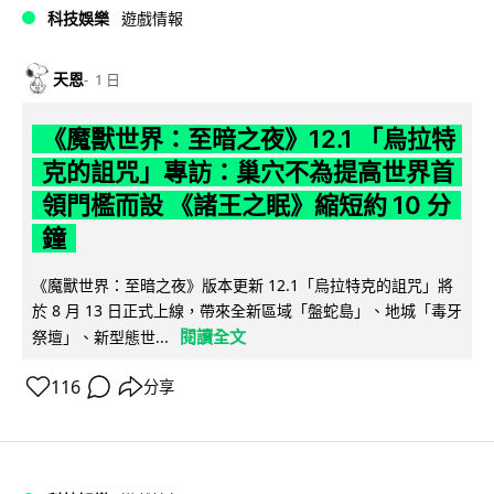
科技娛樂
遊戲情報
天恩
1 日
《魔獸世界：至暗之夜》12.1 「烏拉特
克的詛咒」專訪：巢穴不為提高世界首
領門檻而設 《諸王之眠》縮短約 10 分
鐘
《魔獸世界：至暗之夜》版本更新 12.1「烏拉特克的詛咒」將
於 8 月 13 日正式上線，帶來全新區域「盤蛇島」、地城「毒牙
閱讀全文
祭壇」、新型態世...
116
分享