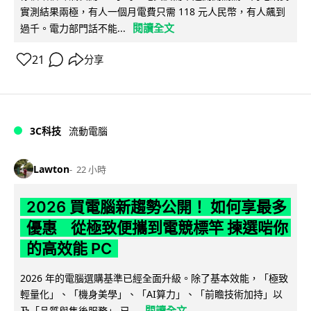
實測結果兩極，有人一個月電費只需 118 元人民幣，有人飆到
閱讀全文
過千。電力部門話不能...
21
分享
3C科技
流動電腦
Lawton
22 小時
2026 買電腦新趨勢公開！ 如何享最多
優惠 從極致便攜到電競標竿 揀選啱你
的高效能 PC
2026 年的電腦選購基準已經全面升級。除了基本效能，「極致
輕量化」、「機身美學」、「AI算力」、「前瞻技術加持」以
閱讀全文
及「品質與售後服務」 已...