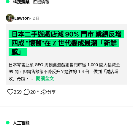
科技娛樂
遊戲情報
Lawton
2 日
日本二手遊戲店減 90% 門市 業績反增
四成 "懷舊"在 Z 世代變成最潮「新鮮
感」
日本零售巨頭 GEO 將懷舊遊戲銷售門市從 1,000 間大幅減至
99 間，但銷售額卻不降反升至過往的 1.4 倍。做到「減店增
閱讀全文
收」奇蹟，...
259
20
分享
↗
人工智能