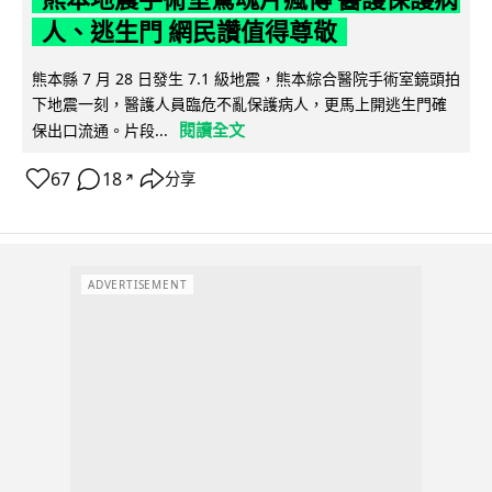
人、逃生門 網民讚值得尊敬
熊本縣 7 月 28 日發生 7.1 級地震，熊本綜合醫院手術室鏡頭拍
下地震一刻，醫護人員臨危不亂保護病人，更馬上開逃生門確
閱讀全文
保出口流通。片段...
67
18
分享
↗
ADVERTISEMENT