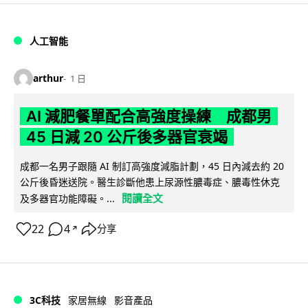
人工智能
arthur
1 日
AI 減肥餐單配合高強度操練 成都男
45 日減 20 公斤後多器官衰竭
成都一名男子跟隨 AI 制訂高強度減脂計劃，45 日內減去約 20
公斤後昏迷送院。醫生診斷他患上尿源性膿毒症、膿毒性休克
閱讀全文
及多器官功能障礙。...
22
4
分享
↗
3C科技
家居無線
影音產品