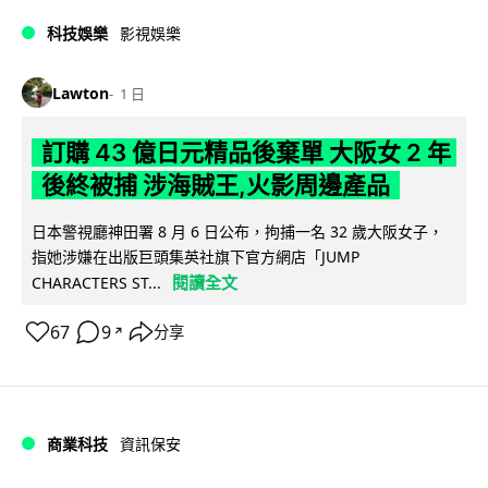
科技娛樂
影視娛樂
Lawton
1 日
訂購 43 億日元精品後棄單 大阪女 2 年
後終被捕 涉海賊王,火影周邊產品
日本警視廳神田署 8 月 6 日公布，拘捕一名 32 歲大阪女子，
指她涉嫌在出版巨頭集英社旗下官方網店「JUMP
閱讀全文
CHARACTERS ST...
67
9
分享
↗
商業科技
資訊保安