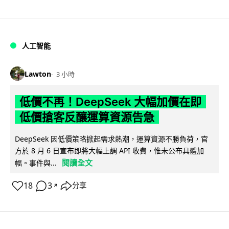
人工智能
Lawton
3 小時
低價不再！DeepSeek 大幅加價在即
低價搶客反釀運算資源告急
DeepSeek 因低價策略掀起需求熱潮，運算資源不勝負荷，官
方於 8 月 6 日宣布即將大幅上調 API 收費，惟未公布具體加
閱讀全文
幅。事件與...
18
3
分享
↗