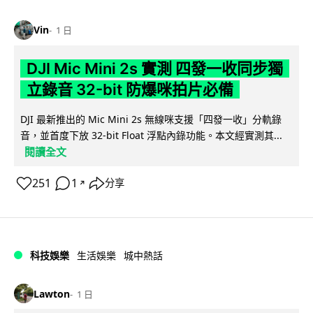
Vin
1 日
DJI Mic Mini 2s 實測 四發一收同步獨
立錄音 32-bit 防爆咪拍片必備
DJI 最新推出的 Mic Mini 2s 無線咪支援「四發一收」分軌錄
音，並首度下放 32-bit Float 浮點內錄功能。本文經實測其...
閱讀全文
251
1
分享
↗
科技娛樂
生活娛樂
城中熱話
Lawton
1 日