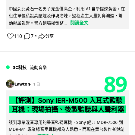
中國湖北黃石一名男子見金價高企，利用 AI 自學提煉黃金，在
租住單位私設高壓爐及作坊冶煉，過程產生大量刺鼻濃煙，驚
閱讀全文
動鄰居報警。警方到場揭發整...
110
7
分享
↗
3C科技
流動音樂
89
Lawton
1 日
【評測】Sony IER-M500 入耳式監聽
耳機：現場拍攝、後製監聽與人聲利器
談到專業混音專用的聲音監聽耳機，Sony 經典 MDR-7506 到
MDR-M1 專業錄音室耳機都為人熟悉。而現在舞台製作者與創