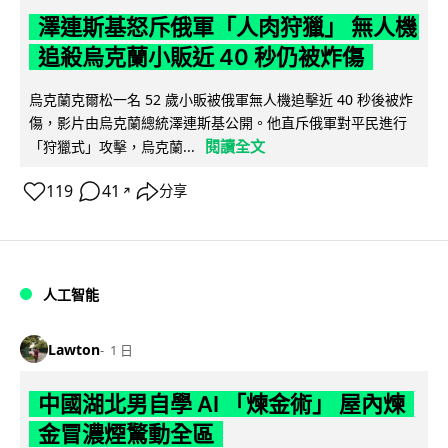
澤連斯基怒斥俄軍「人肉狩獵」 無人機
追殺烏克蘭小販近 40 秒仍被炸傷
烏克蘭克爾松一名 52 歲小販被俄軍無人機追擊近 40 秒後被炸
傷，影片由烏克蘭總統澤連斯基公開。他直斥俄軍對平民進行
閱讀全文
「狩獵式」攻擊，烏克蘭...
119
41
分享
↗
人工智能
Lawton
1 日
中國湖北男自學 AI 「煉金術」 屋內煉
金冒濃煙驚動全區