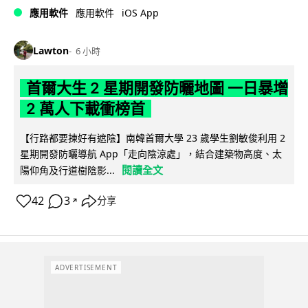
iOS App
應用軟件
應用軟件
Lawton
6 小時
首爾大生 2 星期開發防曬地圖 一日暴增
2 萬人下載衝榜首
【行路都要揀好有遮陰】南韓首爾大學 23 歲學生劉敏俊利用 2
星期開發防曬導航 App「走向陰涼處」，結合建築物高度、太
閱讀全文
陽仰角及行道樹陰影...
42
3
分享
↗
ADVERTISEMENT