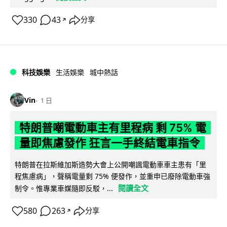
330
43
分享
↗
科技娛樂
生活娛樂
城中熱話
Vin
1 日
特朗普嘲電動車主有里程病 剩 75% 電
量即焦慮發作 狂言一手終結電車指令
特朗普在拉斯維加斯造勢大會上公開嘲諷電動車車主患有「里
程焦慮病」，聲稱電量剩 75% 便發作，並重申已廢除電動車強
閱讀全文
制令。惟專業車媒隨即反駁，...
580
263
分享
↗