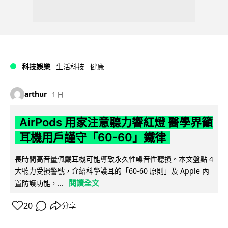
科技娛樂
生活科技
健康
arthur
1 日
AirPods 用家注意聽力響紅燈 醫學界籲
耳機用戶謹守「60-60」鐵律
長時間高音量佩戴耳機可能導致永久性噪音性聽損。本文盤點 4
大聽力受損警號，介紹科學護耳的「60-60 原則」及 Apple 內
閱讀全文
置防護功能，...
20
分享