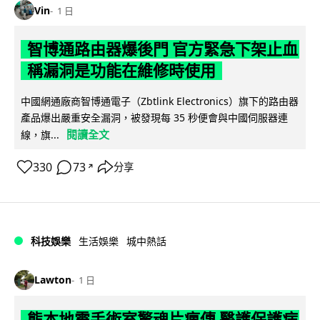
Vin
1 日
智博通路由器爆後門 官方緊急下架止血
稱漏洞是功能在維修時使用
中國網通廠商智博通電子（Zbtlink Electronics）旗下的路由器
產品爆出嚴重安全漏洞，被發現每 35 秒便會與中國伺服器連
閱讀全文
線，旗...
330
73
分享
↗
科技娛樂
生活娛樂
城中熱話
Lawton
1 日
熊本地震手術室驚魂片瘋傳 醫護保護病