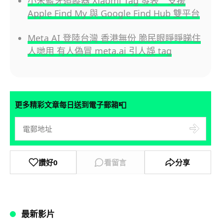
小米藍牙追蹤器 Xiaomi Tag 發表 支援
Apple Find My 與 Google Find Hub 雙平台
Meta AI 登陸台灣 香港無份 脆民眼睜睜睇住
人哋用 有人偽冒 meta.ai 引人誤 tag
📮
更多精彩文章每日送到電子郵箱
讚好
0
看留言
分享
最新影片