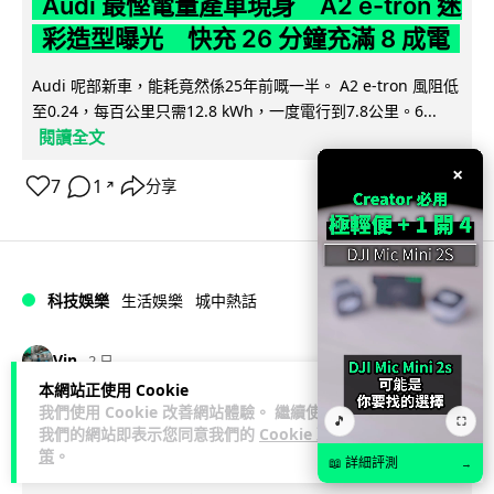
Audi 最慳電量產車現身 A2 e-tron 迷
彩造型曝光 快充 26 分鐘充滿 8 成電
Audi 呢部新車，能耗竟然係25年前嘅一半。 A2 e-tron 風阻低
至0.24，每百公里只需12.8 kWh，一度電行到7.8公里。6...
閱讀全文
×
7
1
分享
↗
科技娛樂
生活娛樂
城中熱話
Vin
2 日
本網站正使用 Cookie
我們使用 Cookie 改善網站體驗。 繼續使用
法國 8 月 11 日出新例 未經同意嚴禁
🎵
⛶
我們的網站即表示您同意我們的
Cookie 政
Cold Call 違規企業最高罰 345 萬
策
。
📖 詳細評測
→