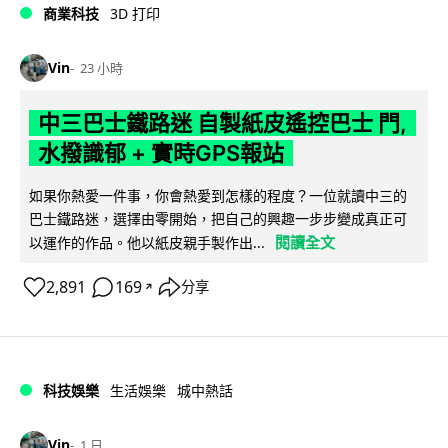
商業科技
3D 打印
Vin
23 小時
中三巴士鐵路迷 自製紙皮遙控巴士 門,
水撥識郁 + 實時GPS報站
如果你熱愛一件事，你會熱愛到怎樣的程度？一位就讀中三的
巴士鐵路迷，選擇由零開始，把自己的興趣一步步變成真正可
閱讀全文
以運作的作品。他以紙皮親手製作出...
2,891
169
分享
↗
科技娛樂
生活娛樂
城中熱話
Vin
1 日