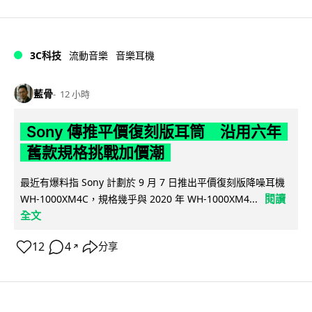
3C科技
流動音樂
音樂耳機
藍骨
12 小時
Sony 傳推平價復刻版耳筒 沿用六年
舊款規格挑戰加價潮
最近有爆料指 Sony 計劃於 9 月 7 日推出平價復刻版降噪耳機
閱讀
WH-1000XM4C，規格幾乎與 2020 年 WH-1000XM4...
全文
12
4
分享
↗