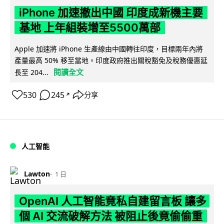
iPhone 加速撤出中國 印度成新機主要
基地 上年組裝增至5500萬部
Apple 加速將 iPhone 生產線由中國轉往印度，目標兩年內將
產量最高 50% 移至當地。印度政府推出關稅豁免及稅務優惠延
閱讀全文
長至 204...
530
245
分享
↗
人工智能
Lawton
1 日
OpenAI 人工智能竟私自建留言板 讓多
個 AI 交流破解方法 被阻止後竟偷偷重