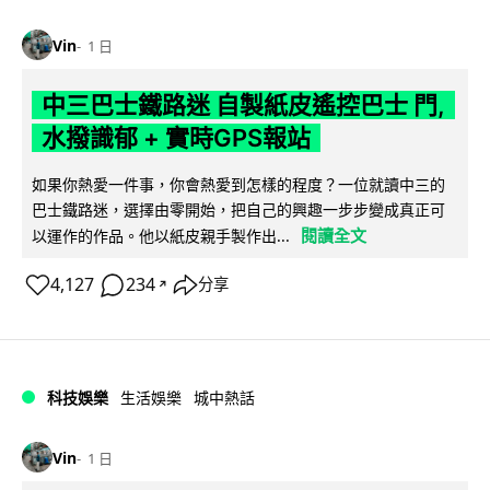
Vin
1 日
中三巴士鐵路迷 自製紙皮遙控巴士 門,
水撥識郁 + 實時GPS報站
如果你熱愛一件事，你會熱愛到怎樣的程度？一位就讀中三的
巴士鐵路迷，選擇由零開始，把自己的興趣一步步變成真正可
閱讀全文
以運作的作品。他以紙皮親手製作出...
4,127
234
分享
↗
科技娛樂
生活娛樂
城中熱話
Vin
1 日