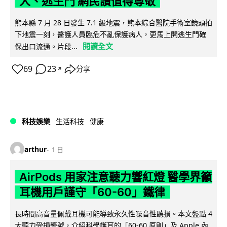
人、逃生門 網民讚值得尊敬
熊本縣 7 月 28 日發生 7.1 級地震，熊本綜合醫院手術室鏡頭拍
下地震一刻，醫護人員臨危不亂保護病人，更馬上開逃生門確
閱讀全文
保出口流通。片段...
69
23
分享
↗
科技娛樂
生活科技
健康
arthur
1 日
AirPods 用家注意聽力響紅燈 醫學界籲
耳機用戶謹守「60-60」鐵律
長時間高音量佩戴耳機可能導致永久性噪音性聽損。本文盤點 4
大聽力受損警號，介紹科學護耳的「60-60 原則」及 Apple 內