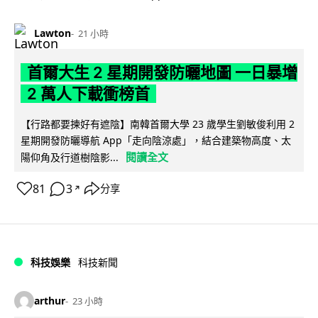
Lawton
21 小時
首爾大生 2 星期開發防曬地圖 一日暴增
2 萬人下載衝榜首
【行路都要揀好有遮陰】南韓首爾大學 23 歲學生劉敏俊利用 2
星期開發防曬導航 App「走向陰涼處」，結合建築物高度、太
閱讀全文
陽仰角及行道樹陰影...
81
3
分享
↗
科技娛樂
科技新聞
arthur
23 小時