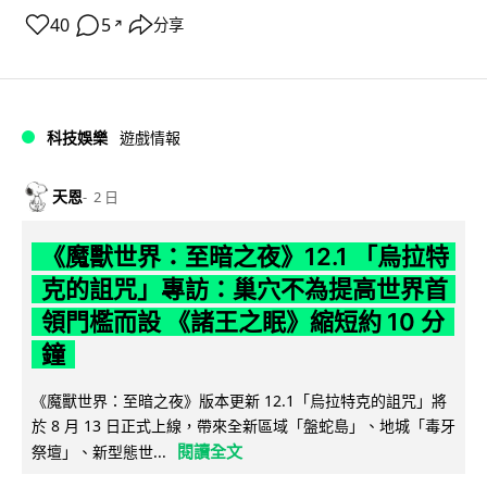
40
5
分享
↗
科技娛樂
遊戲情報
天恩
2 日
《魔獸世界：至暗之夜》12.1 「烏拉特
克的詛咒」專訪：巢穴不為提高世界首
領門檻而設 《諸王之眠》縮短約 10 分
鐘
《魔獸世界：至暗之夜》版本更新 12.1「烏拉特克的詛咒」將
於 8 月 13 日正式上線，帶來全新區域「盤蛇島」、地城「毒牙
閱讀全文
祭壇」、新型態世...