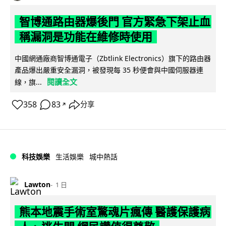
智博通路由器爆後門 官方緊急下架止血
稱漏洞是功能在維修時使用
中國網通廠商智博通電子（Zbtlink Electronics）旗下的路由器
產品爆出嚴重安全漏洞，被發現每 35 秒便會與中國伺服器連
閱讀全文
線，旗...
358
83
分享
↗
科技娛樂
生活娛樂
城中熱話
Lawton
1 日
熊本地震手術室驚魂片瘋傳 醫護保護病