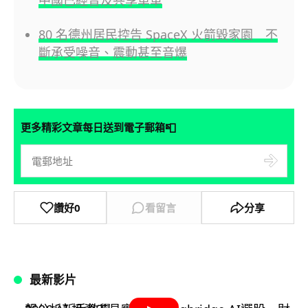
中國已經普及共享單車
80 名德州居民控告 SpaceX 火箭毀家園 不
斷承受噪音、震動甚至音爆
📮
更多精彩文章每日送到電子郵箱
讚好
0
看留言
分享
最新影片