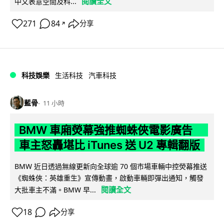
閱讀全文
中文表意空間及科...
271
84
分享
↗
科技娛樂
生活科技
汽車科技
藍骨
11 小時
BMW 車廂熒幕強推蜘蛛俠電影廣告
車主怒轟堪比 iTunes 送 U2 專輯翻版
BMW 近日透過無線更新向全球逾 70 個市場車輛中控熒幕推送
《蜘蛛俠：英雄重生》宣傳動畫，啟動車輛即彈出通知，觸發
閱讀全文
大批車主不滿。BMW 早...
18
分享