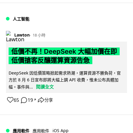
人工智能
Lawton
18 小時
低價不再！DeepSeek 大幅加價在即
低價搶客反釀運算資源告急
DeepSeek 因低價策略掀起需求熱潮，運算資源不勝負荷，官
方於 8 月 6 日宣布即將大幅上調 API 收費，惟未公布具體加
閱讀全文
幅。事件與...
65
19
分享
↗
iOS App
應用軟件
應用軟件