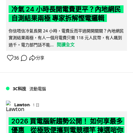
冷氣 24 小時長開電費更平？內地網民
自測結果兩極 專家拆解慳電邏輯
你信唔信冷氣長開 24 小時，電費反而平過開開關關？內地網民
實測結果兩極，有人一個月電費只需 118 元人民幣，有人飆到
閱讀全文
過千。電力部門話不能...
36
分享
3C科技
流動電腦
Lawton
1 日
2026 買電腦新趨勢公開！ 如何享最多
優惠 從極致便攜到電競標竿 揀選啱你