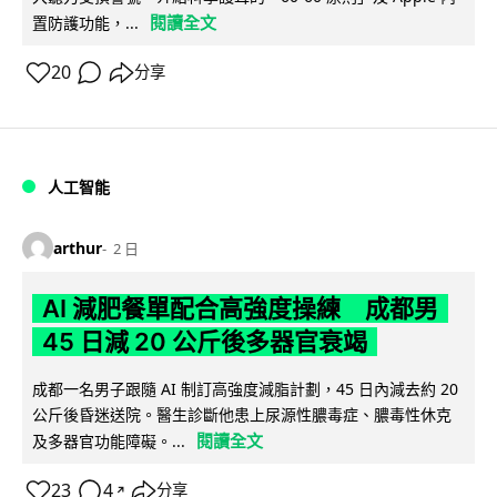
閱讀全文
置防護功能，...
20
分享
人工智能
arthur
2 日
AI 減肥餐單配合高強度操練 成都男
45 日減 20 公斤後多器官衰竭
成都一名男子跟隨 AI 制訂高強度減脂計劃，45 日內減去約 20
公斤後昏迷送院。醫生診斷他患上尿源性膿毒症、膿毒性休克
閱讀全文
及多器官功能障礙。...
23
4
分享
↗