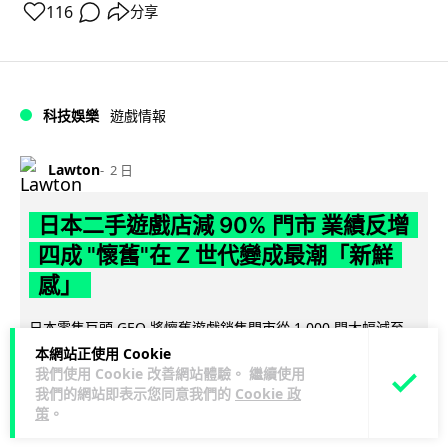
116
分享
科技娛樂
遊戲情報
Lawton
2 日
日本二手遊戲店減 90% 門市 業績反增
四成 "懷舊"在 Z 世代變成最潮「新鮮
感」
日本零售巨頭 GEO 將懷舊遊戲銷售門市從 1,000 間大幅減至
99 間，但銷售額卻不降反升至過往的 1.4 倍。做到「減店增
本網站正使用 Cookie
閱讀全文
我們使用 Cookie 改善網站體驗。 繼續使用
收」奇蹟，...
我們的網站即表示您同意我們的
Cookie 政
策
。
268
20
分享
↗