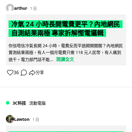
arthur
1 日
冷氣 24 小時長開電費更平？內地網民
自測結果兩極 專家拆解慳電邏輯
你信唔信冷氣長開 24 小時，電費反而平過開開關關？內地網民
實測結果兩極，有人一個月電費只需 118 元人民幣，有人飆到
閱讀全文
過千。電力部門話不能...
36
分享
3C科技
流動電腦
Lawton
1 日