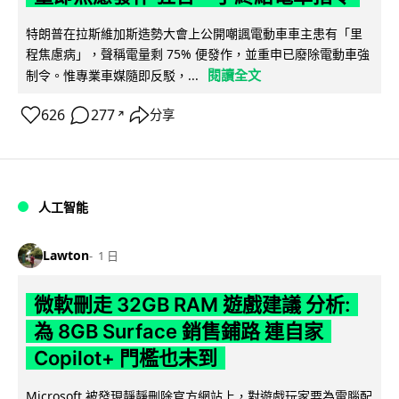
特朗普在拉斯維加斯造勢大會上公開嘲諷電動車車主患有「里
程焦慮病」，聲稱電量剩 75% 便發作，並重申已廢除電動車強
閱讀全文
制令。惟專業車媒隨即反駁，...
626
277
分享
↗
人工智能
Lawton
1 日
微軟刪走 32GB RAM 遊戲建議 分析:
為 8GB Surface 銷售鋪路 連自家
Copilot+ 門檻也未到
Microsoft 被發現靜靜刪除官方網站上，對遊戲玩家要為電腦配