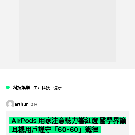
科技娛樂
生活科技
健康
arthur
2 日
AirPods 用家注意聽力響紅燈 醫學界籲
耳機用戶謹守「60-60」鐵律