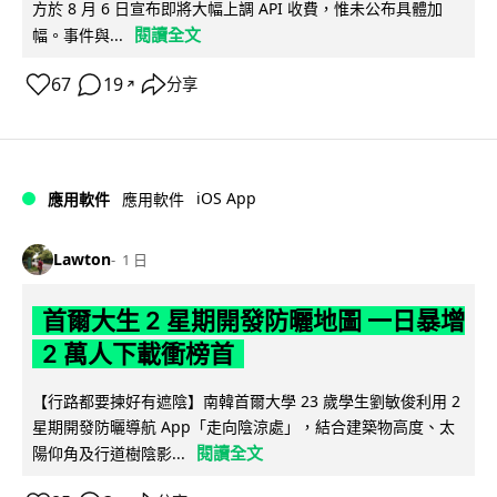
方於 8 月 6 日宣布即將大幅上調 API 收費，惟未公布具體加
閱讀全文
幅。事件與...
67
19
分享
↗
iOS App
應用軟件
應用軟件
Lawton
1 日
首爾大生 2 星期開發防曬地圖 一日暴增
2 萬人下載衝榜首
【行路都要揀好有遮陰】南韓首爾大學 23 歲學生劉敏俊利用 2
星期開發防曬導航 App「走向陰涼處」，結合建築物高度、太
閱讀全文
陽仰角及行道樹陰影...