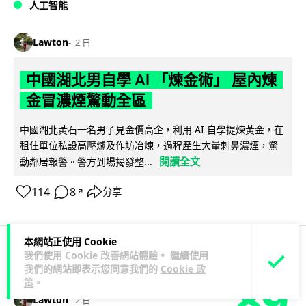
人工智能
Lawton
2 日
中國湖北男自學 AI 「煉金術」 屋內煉
金冒濃煙驚動全區
中國湖北黃石一名男子見金價高企，利用 AI 自學提煉黃金，在
租住單位私設高壓爐及作坊冶煉，過程產生大量刺鼻濃煙，驚
閱讀全文
動鄰居報警。警方到場揭發整...
114
8
分享
↗
本網站正使用 Cookie
我們使用 Cookie 改善網站體驗。 繼續使用
3C科技
流動音樂
我們的網站即表示您同意我們的
Cookie 政
89
策
。
Lawton
2 日