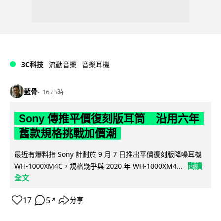
3C科技
流動音樂
音樂耳機
藍骨
16 小時
Sony 傳推平價復刻版耳筒 沿用六年
舊款規格挑戰加價潮
最近有爆料指 Sony 計劃於 9 月 7 日推出平價復刻版降噪耳機
閱讀
WH-1000XM4C，規格幾乎與 2020 年 WH-1000XM4...
全文
17
5
分享
↗