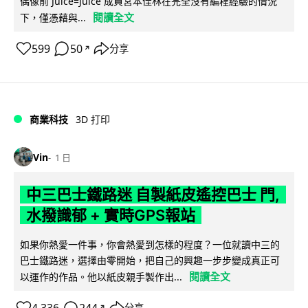
偶像前 Juice=Juice 成員宮本佳林在完全沒有編程經驗的情況
閱讀全文
下，僅憑藉與...
599
50
分享
↗
商業科技
3D 打印
Vin
1 日
中三巴士鐵路迷 自製紙皮遙控巴士 門,
水撥識郁 + 實時GPS報站
如果你熱愛一件事，你會熱愛到怎樣的程度？一位就讀中三的
巴士鐵路迷，選擇由零開始，把自己的興趣一步步變成真正可
閱讀全文
以運作的作品。他以紙皮親手製作出...
4,336
244
分享
↗