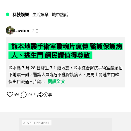
科技娛樂
生活娛樂
城中熱話
Lawton
2 日
熊本地震手術室驚魂片瘋傳 醫護保護病
人、逃生門 網民讚值得尊敬
熊本縣 7 月 28 日發生 7.1 級地震，熊本綜合醫院手術室鏡頭拍
下地震一刻，醫護人員臨危不亂保護病人，更馬上開逃生門確
閱讀全文
保出口流通。片段...
69
23
分享
↗
ADVERTISEMENT