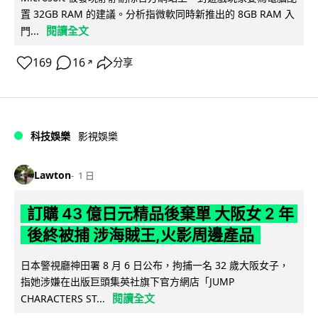
置 32GB RAM 的建議。分析指微軟同時新推出的 8GB RAM 入
閱讀全文
門...
169
16
分享
↗
科技娛樂
影視娛樂
Lawton
1 日
訂購 43 億日元精品後棄單 大阪女 2 年
後終被捕 涉海賊王,火影周邊產品
日本警視廳神田署 8 月 6 日公布，拘捕一名 32 歲大阪女子，
指她涉嫌在出版巨頭集英社旗下官方網店「JUMP
閱讀全文
CHARACTERS ST...