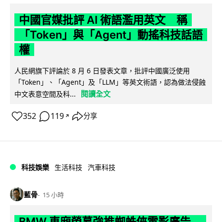
中國官媒批評 AI 術語濫用英文 稱
「Token」與「Agent」動搖科技話語
權
人民網旗下評論於 8 月 6 日發表文章，批評中國廣泛使用
「Token」、「Agent」及「LLM」等英文術語，認為做法侵蝕
閱讀全文
中文表意空間及科...
352
119
分享
↗
科技娛樂
生活科技
汽車科技
藍骨
15 小時
BMW 車廂熒幕強推蜘蛛俠電影廣告