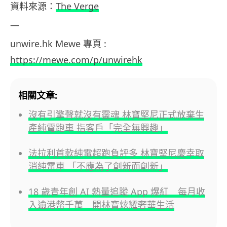
資料來源：
The Verge
—
unwire.hk Mewe 專頁 :
https://mewe.com/p/unwirehk
相關文章:
沒有引擎聲就沒有靈魂 林寶堅尼正式放棄生
產純電跑車 指客戶「完全無興趣」
法拉利首款純電超跑負評多 林寶堅尼慶幸取
消純電車 「不應為了創新而創新」
18 歲青年創 AI 熱量追蹤 App 爆紅 每月收
入逾港幣千萬 開林寶炫耀奢華生活