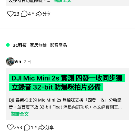
閱讀全文
及多器官功能障礙。...
23
4
分享
↗
3C科技
家居無線
影音產品
Vin
2 日
DJI Mic Mini 2s 實測 四發一收同步獨
立錄音 32-bit 防爆咪拍片必備
DJI 最新推出的 Mic Mini 2s 無線咪支援「四發一收」分軌錄
音，並首度下放 32-bit Float 浮點內錄功能。本文經實測其...
閱讀全文
253
1
分享
↗