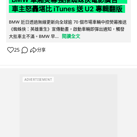
車主怒轟堪比 iTunes 送 U2 專輯翻版
BMW 近日透過無線更新向全球逾 70 個市場車輛中控熒幕推送
《蜘蛛俠：英雄重生》宣傳動畫，啟動車輛即彈出通知，觸發
閱讀全文
大批車主不滿。BMW 早...
25
分享
ADVERTISEMENT