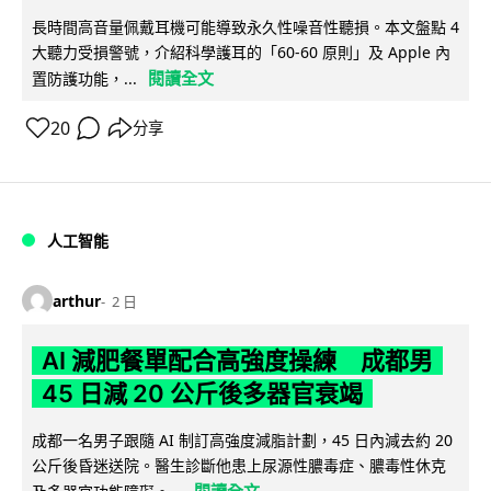
長時間高音量佩戴耳機可能導致永久性噪音性聽損。本文盤點 4
大聽力受損警號，介紹科學護耳的「60-60 原則」及 Apple 內
閱讀全文
置防護功能，...
20
分享
人工智能
arthur
2 日
AI 減肥餐單配合高強度操練 成都男
45 日減 20 公斤後多器官衰竭
成都一名男子跟隨 AI 制訂高強度減脂計劃，45 日內減去約 20
公斤後昏迷送院。醫生診斷他患上尿源性膿毒症、膿毒性休克