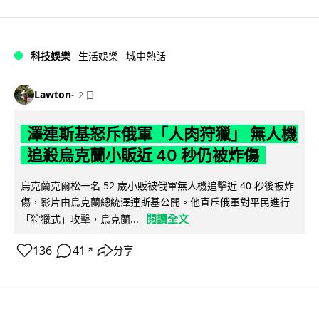
科技娛樂
生活娛樂
城中熱話
Lawton
2 日
澤連斯基怒斥俄軍「人肉狩獵」 無人機
追殺烏克蘭小販近 40 秒仍被炸傷
烏克蘭克爾松一名 52 歲小販被俄軍無人機追擊近 40 秒後被炸
傷，影片由烏克蘭總統澤連斯基公開。他直斥俄軍對平民進行
閱讀全文
「狩獵式」攻擊，烏克蘭...
136
41
分享
↗