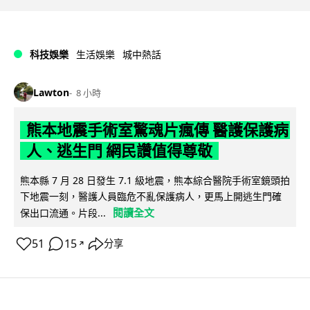
科技娛樂
生活娛樂
城中熱話
Lawton
8 小時
熊本地震手術室驚魂片瘋傳 醫護保護病
人、逃生門 網民讚值得尊敬
熊本縣 7 月 28 日發生 7.1 級地震，熊本綜合醫院手術室鏡頭拍
下地震一刻，醫護人員臨危不亂保護病人，更馬上開逃生門確
閱讀全文
保出口流通。片段...
51
15
分享
↗