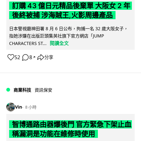
訂購 43 億日元精品後棄單 大阪女 2 年
後終被捕 涉海賊王,火影周邊產品
日本警視廳神田署 8 月 6 日公布，拘捕一名 32 歲大阪女子，
指她涉嫌在出版巨頭集英社旗下官方網店「JUMP
閱讀全文
CHARACTERS ST...
52
8
分享
↗
商業科技
資訊保安
Vin
8 小時
智博通路由器爆後門 官方緊急下架止血
稱漏洞是功能在維修時使用