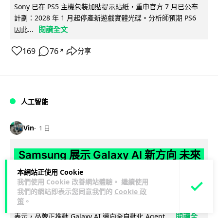
Sony 已在 PS5 主機包裝加貼提示貼紙，重申官方 7 月已公布
計劃：2028 年 1 月起停產新遊戲實體光碟。分析師預期 PS6
閱讀全文
因此...
169
76
分享
↗
人工智能
Vin
1 日
Samsung 展示 Galaxy AI 新方向 未來
手機毋須輸入文字 轉向 Agent 全自動操
本網站正使用 Cookie
我們使用 Cookie 改善網站體驗。 繼續使用
作
我們的網站即表示您同意我們的
Cookie 政
策
。
Samsung 電子 MX 部門顧客體驗辦公室主管兼副總裁 Jay Kim
閱讀全
表示，品牌正推動 Galaxy AI 邁向全自動化 Agent...