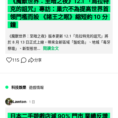
《魔獸世界：至暗之夜》12.1 「烏拉特
克的詛咒」專訪：巢穴不為提高世界首
領門檻而設 《諸王之眠》縮短約 10 分
鐘
《魔獸世界：至暗之夜》版本更新 12.1「烏拉特克的詛咒」將
於 8 月 13 日正式上線，帶來全新區域「盤蛇島」、地城「毒牙
閱讀全文
祭壇」、新型態世...
115
分享
科技娛樂
遊戲情報
Lawton
1 日
日本二手遊戲店減 90% 門市 業績反增