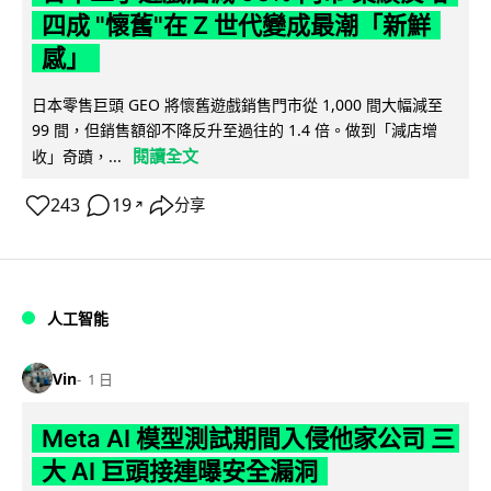
四成 "懷舊"在 Z 世代變成最潮「新鮮
感」
日本零售巨頭 GEO 將懷舊遊戲銷售門市從 1,000 間大幅減至
99 間，但銷售額卻不降反升至過往的 1.4 倍。做到「減店增
閱讀全文
收」奇蹟，...
243
19
分享
↗
人工智能
Vin
1 日
Meta AI 模型測試期間入侵他家公司 三
大 AI 巨頭接連曝安全漏洞