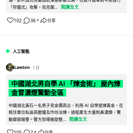
閱讀全文
「狩獵式」攻擊，烏克蘭...
102
36
分享
↗
人工智能
Lawton
1 日
中國湖北男自學 AI 「煉金術」 屋內煉
金冒濃煙驚動全區
中國湖北黃石一名男子見金價高企，利用 AI 自學提煉黃金，在
租住單位私設高壓爐及作坊冶煉，過程產生大量刺鼻濃煙，驚
閱讀全文
動鄰居報警。警方到場揭發整...
105
7
分享
↗