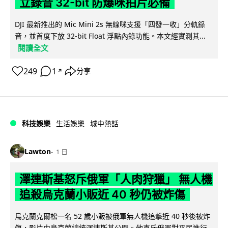
立錄音 32-bit 防爆咪拍片必備
DJI 最新推出的 Mic Mini 2s 無線咪支援「四發一收」分軌錄
音，並首度下放 32-bit Float 浮點內錄功能。本文經實測其...
閱讀全文
249
1
分享
↗
科技娛樂
生活娛樂
城中熱話
Lawton
1 日
澤連斯基怒斥俄軍「人肉狩獵」 無人機
追殺烏克蘭小販近 40 秒仍被炸傷
烏克蘭克爾松一名 52 歲小販被俄軍無人機追擊近 40 秒後被炸
傷，影片由烏克蘭總統澤連斯基公開。他直斥俄軍對平民進行