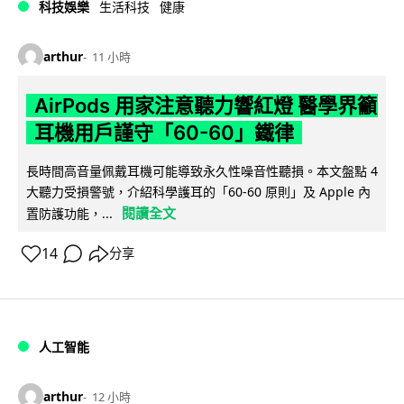
科技娛樂
生活科技
健康
arthur
11 小時
AirPods 用家注意聽力響紅燈 醫學界籲
耳機用戶謹守「60-60」鐵律
長時間高音量佩戴耳機可能導致永久性噪音性聽損。本文盤點 4
大聽力受損警號，介紹科學護耳的「60-60 原則」及 Apple 內
閱讀全文
置防護功能，...
14
分享
人工智能
arthur
12 小時