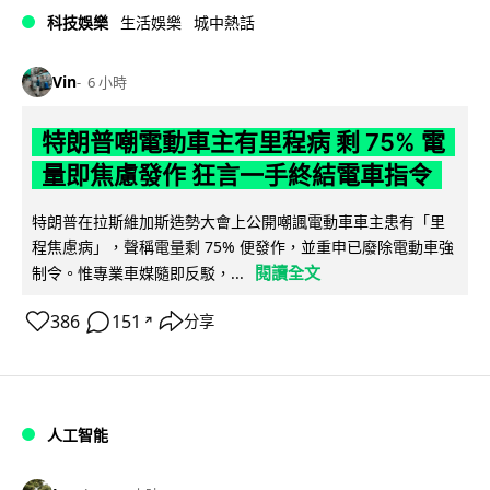
科技娛樂
生活娛樂
城中熱話
Vin
6 小時
特朗普嘲電動車主有里程病 剩 75% 電
量即焦慮發作 狂言一手終結電車指令
特朗普在拉斯維加斯造勢大會上公開嘲諷電動車車主患有「里
程焦慮病」，聲稱電量剩 75% 便發作，並重申已廢除電動車強
閱讀全文
制令。惟專業車媒隨即反駁，...
386
151
分享
↗
人工智能