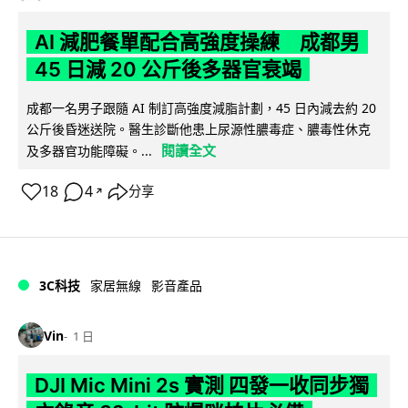
AI 減肥餐單配合高強度操練 成都男
45 日減 20 公斤後多器官衰竭
成都一名男子跟隨 AI 制訂高強度減脂計劃，45 日內減去約 20
公斤後昏迷送院。醫生診斷他患上尿源性膿毒症、膿毒性休克
閱讀全文
及多器官功能障礙。...
18
4
分享
↗
3C科技
家居無線
影音產品
Vin
1 日
DJI Mic Mini 2s 實測 四發一收同步獨