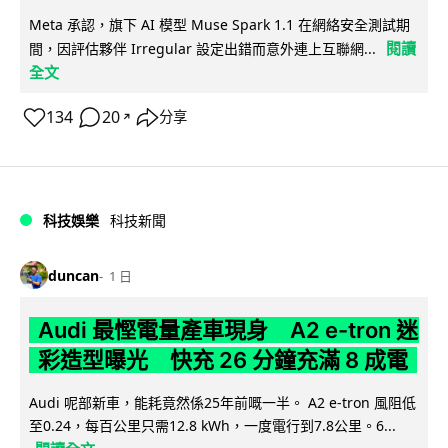
Meta 承認，旗下 AI 模型 Muse Spark 1.1 在網絡安全測試期
閱讀
間，因評估夥伴 Irregular 設定出錯而意外連上互聯網...
全文
134
20
分享
↗
科技娛樂
科技新聞
duncan
1 日
Audi 最慳電量產車現身 A2 e-tron 迷
彩造型曝光 快充 26 分鐘充滿 8 成電
Audi 呢部新車，能耗竟然係25年前嘅一半。 A2 e-tron 風阻低
至0.24，每百公里只需12.8 kWh，一度電行到7.8公里。6...