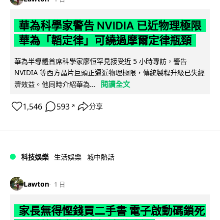
華為科學家警告 NVIDIA 已近物理極限
華為「韜定律」可繞過摩爾定律瓶頸
華為半導體首席科學家廖恒罕見接受近 5 小時專訪，警告
NVIDIA 等西方晶片巨頭正逼近物理極限，傳統製程升級已失經
閱讀全文
濟效益。他同時介紹華為...
1,546
593
分享
↗
科技娛樂
生活娛樂
城中熱話
Lawton
1 日
家長無得慳錢買二手書 電子啟動碼鎖死