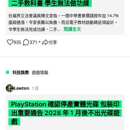
二手教科書 學生無法做功課
社福界立法會議員陳文宜指，一間中學書單價錢按年加 14.7%
遠超通漲，令家長難以負擔。而且電子教材啟動碼這項設計，
閱讀全文
令學生無法完成功課，二手...
935
371
分享
↗
科技娛樂
遊戲情報
Lawton
1 日
PlayStation 確認停產實體光碟 包裝印
出重要通告 2028 年 1 月後不出光碟遊
戲