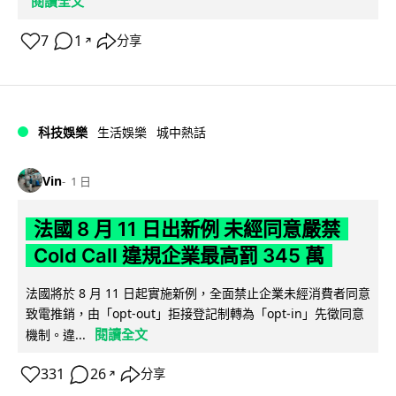
閱讀全文
7
1
分享
↗
科技娛樂
生活娛樂
城中熱話
Vin
1 日
法國 8 月 11 日出新例 未經同意嚴禁
Cold Call 違規企業最高罰 345 萬
法國將於 8 月 11 日起實施新例，全面禁止企業未經消費者同意
致電推銷，由「opt-out」拒接登記制轉為「opt-in」先徵同意
閱讀全文
機制。違...
331
26
分享
↗