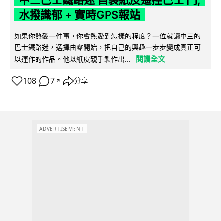
中三巴士鐵路迷 自製紙皮遙控巴士 門,
水撥識郁 + 實時GPS報站
如果你熱愛一件事，你會熱愛到怎樣的程度？一位就讀中三的
巴士鐵路迷，選擇由零開始，把自己的興趣一步步變成真正可
閱讀全文
以運作的作品。他以紙皮親手製作出...
108
7
分享
↗
ADVERTISEMENT