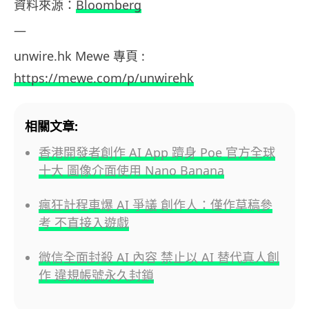
資料來源：
Bloomberg
—
unwire.hk Mewe 專頁 :
https://mewe.com/p/unwirehk
相關文章:
香港開發者創作 AI App 躋身 Poe 官方全球
十大 圖像介面使用 Nano Banana
瘋狂計程車爆 AI 爭議 創作人：僅作草稿參
考 不直接入遊戲
微信全面封殺 AI 內容 禁止以 AI 替代真人創
作 違規帳號永久封鎖