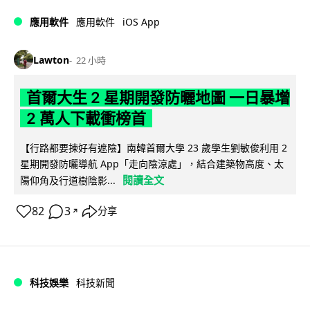
iOS App
應用軟件
應用軟件
Lawton
22 小時
首爾大生 2 星期開發防曬地圖 一日暴增
2 萬人下載衝榜首
【行路都要揀好有遮陰】南韓首爾大學 23 歲學生劉敏俊利用 2
星期開發防曬導航 App「走向陰涼處」，結合建築物高度、太
閱讀全文
陽仰角及行道樹陰影...
82
3
分享
↗
科技娛樂
科技新聞