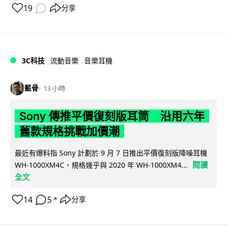
19
分享
3C科技
流動音樂
音樂耳機
藍骨
13 小時
Sony 傳推平價復刻版耳筒 沿用六年
舊款規格挑戰加價潮
最近有爆料指 Sony 計劃於 9 月 7 日推出平價復刻版降噪耳機
閱讀
WH-1000XM4C，規格幾乎與 2020 年 WH-1000XM4...
全文
14
5
分享
↗