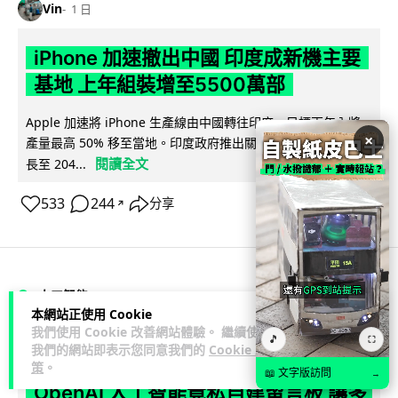
Vin
1 日
iPhone 加速撤出中國 印度成新機主要
基地 上年組裝增至5500萬部
Apple 加速將 iPhone 生產線由中國轉往印度，目標兩年內將
×
產量最高 50% 移至當地。印度政府推出關稅豁免及稅務優惠延
閱讀全文
長至 204...
533
244
分享
↗
人工智能
本網站正使用 Cookie
我們使用 Cookie 改善網站體驗。 繼續使用
🎵
⛶
Lawton
1 日
我們的網站即表示您同意我們的
Cookie 政
策
。
📖 文字版訪問
→
OpenAI 人工智能竟私自建留言板 讓多