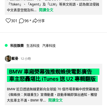
「Token」、「Agent」及「LLM」等英文術語，認為做法侵蝕
閱讀全文
中文表意空間及科...
301
96
分享
↗
科技娛樂
生活科技
汽車科技
藍骨
12 小時
BMW 車廂熒幕強推蜘蛛俠電影廣告
車主怒轟堪比 iTunes 送 U2 專輯翻版
BMW 近日透過無線更新向全球逾 70 個市場車輛中控熒幕推送
《蜘蛛俠：英雄重生》宣傳動畫，啟動車輛即彈出通知，觸發
閱讀全文
大批車主不滿。BMW 早...