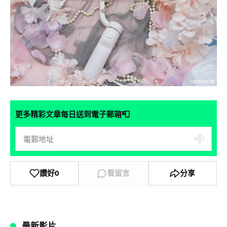
📮
更多精彩文章每日送到電子郵箱
讚好
0
看留言
分享
最新影片