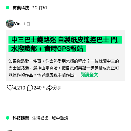
商業科技
3D 打印
Vin
1 日
中三巴士鐵路迷 自製紙皮遙控巴士 門,
水撥識郁 + 實時GPS報站
如果你熱愛一件事，你會熱愛到怎樣的程度？一位就讀中三的
巴士鐵路迷，選擇由零開始，把自己的興趣一步步變成真正可
閱讀全文
以運作的作品。他以紙皮親手製作出...
4,210
240
分享
↗
科技娛樂
生活娛樂
城中熱話