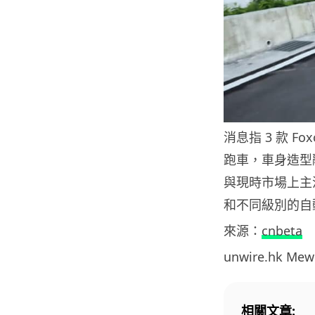
消息指 3 款 
跑車，車身造型
與現時市場上主流
和不同級別的自
來源：
cnbeta
unwire.hk M
相關文章: