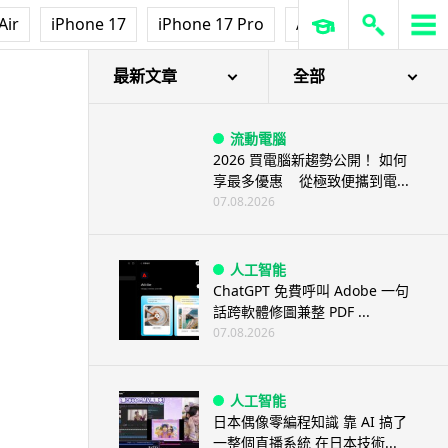
Air
iPhone 17
iPhone 17 Pro
AirPods Pro 3
Ap
最新文章
全部
流動電腦
2026 買電腦新趨勢公開！ 如何
享最多優惠 從極致便攜到電...
07.08.2026
人工智能
ChatGPT 免費呼叫 Adobe 一句
話跨軟體修圖兼整 PDF ...
07.08.2026
人工智能
日本偶像零編程知識 靠 AI 搞了
一整個直播系統 在日本技術...