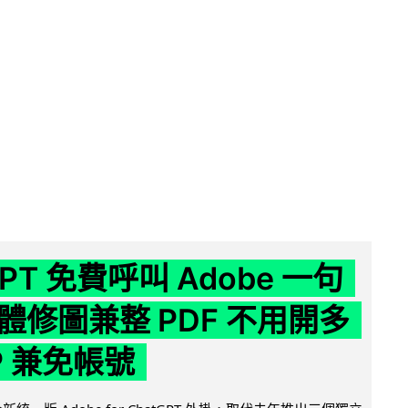
GPT 免費呼叫 Adobe 一句
體修圖兼整 PDF 不用開多
P 兼免帳號