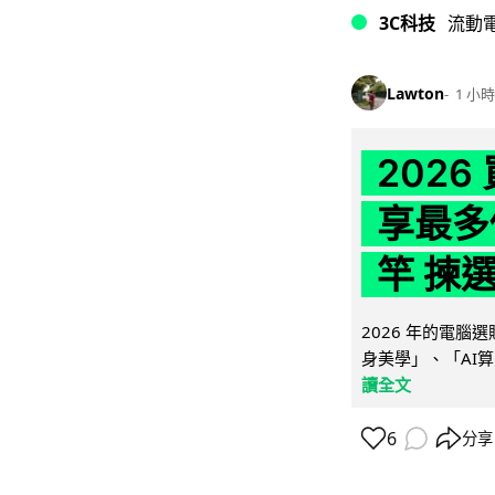
3C科技
流動
Lawton
1 小時
202
享最多
竿 揀
2026 年的電
身美學」、「AI算
讀全文
6
分享