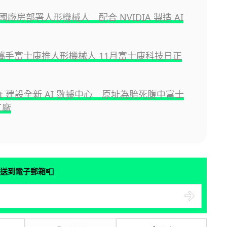
廠房部署人形機械人 配合 NVIDIA 製造 AI
A 攜手富士康推人形機械人 11月富士康科技日正
soft 建設全新 AI 數據中心 原址為胎死腹中富士
工廠
📮
送到電子郵箱