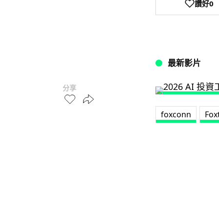
讚好
0
最新影片
分享
foxconn
Fox