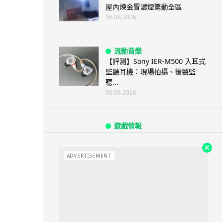
屋內煉金冒濃煙驚動全區
06.08.2026
流動音樂
【評測】Sony IER-M500 入耳式
監聽耳機：現場拍攝、後製監
聽...
06.08.2026
遊戲情報
《魔獸世界：至暗之夜》12.1
「烏拉特克的詛咒」專訪：巢穴
不為提高世...
ADVERTISEMENT
06.08.2026
遊戲情報
日本二手遊戲店減 90% 門市 業
績反增四成 “懷...