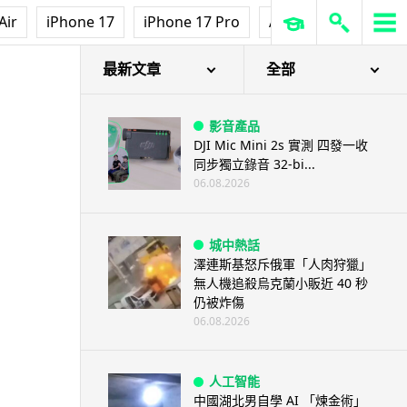
Air
iPhone 17
iPhone 17 Pro
AirPods Pro 3
Ap
最新文章
全部
影音產品
DJI Mic Mini 2s 實測 四發一收
同步獨立錄音 32-bi...
06.08.2026
城中熱話
澤連斯基怒斥俄軍「人肉狩獵」
無人機追殺烏克蘭小販近 40 秒
仍被炸傷
06.08.2026
人工智能
中國湖北男自學 AI 「煉金術」