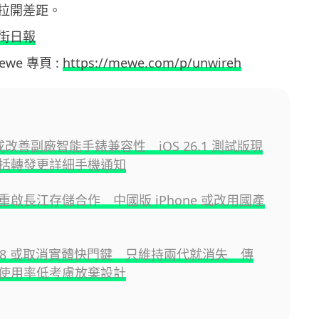
拉開差距。
街日報
Mewe 專頁 :
https://mewe.com/p/unwireh
e 或改善副廠智能手錶兼容性 iOS 26.1 測試版現
括轉發更詳細手機通知
 擬重啟長江存儲合作 中國版 iPhone 或改用國產
e 18 或取消實體快門鍵 只維持兩代就消失 傳
 因使用率低考慮放棄設計