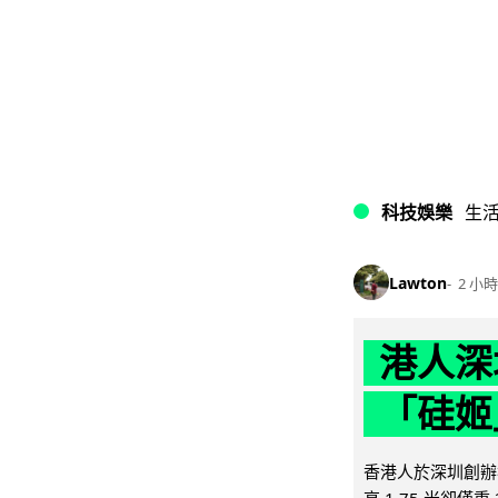
科技娛樂
生
Lawton
2 小時
港人深
「硅姬
香港人於深圳創辦初