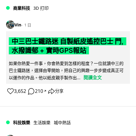
商業科技
3D 打印
Vin
1 日
中三巴士鐵路迷 自製紙皮遙控巴士 門,
水撥識郁 + 實時GPS報站
如果你熱愛一件事，你會熱愛到怎樣的程度？一位就讀中三的
巴士鐵路迷，選擇由零開始，把自己的興趣一步步變成真正可
閱讀全文
以運作的作品。他以紙皮親手製作出...
3,652
210
分享
↗
科技娛樂
生活娛樂
城中熱話