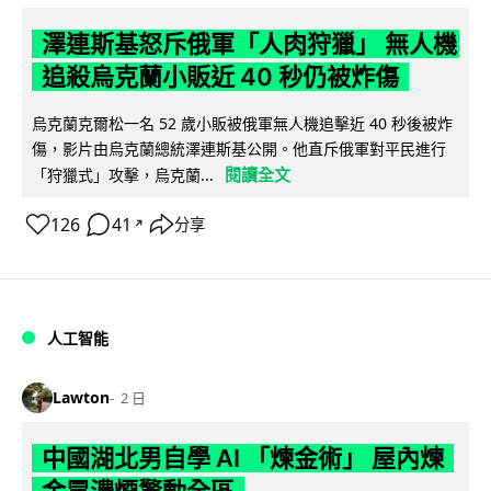
澤連斯基怒斥俄軍「人肉狩獵」 無人機
追殺烏克蘭小販近 40 秒仍被炸傷
烏克蘭克爾松一名 52 歲小販被俄軍無人機追擊近 40 秒後被炸
傷，影片由烏克蘭總統澤連斯基公開。他直斥俄軍對平民進行
閱讀全文
「狩獵式」攻擊，烏克蘭...
126
41
分享
↗
人工智能
Lawton
2 日
中國湖北男自學 AI 「煉金術」 屋內煉
金冒濃煙驚動全區