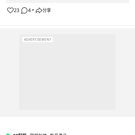
23
4
分享
↗
ADVERTISEMENT