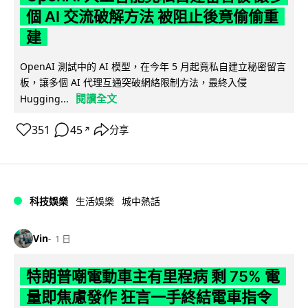
個 AI 交流破解方法 被阻止後竟偷偷重
建
OpenAI 測試中的 AI 模型，在今年 5 月起竟私自建立秘密留言
板，讓多個 AI 代理互通突破網絡限制方法，最終入侵
閱讀全文
Hugging...
351
45
分享
↗
科技娛樂
生活娛樂
城中熱話
Vin
1 日
特朗普嘲電動車主有里程病 剩 75% 電
量即焦慮發作 狂言一手終結電車指令