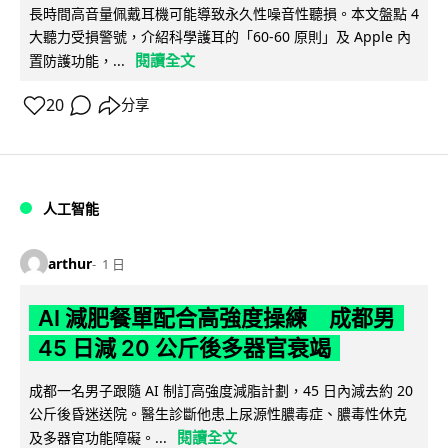
長時間高音量佩戴耳機可能導致永久性噪音性聽損。本文盤點 4
大聽力受損警號，介紹科學護耳的「60-60 原則」及 Apple 內
閱讀全文
置防護功能，...
20
分享
人工智能
arthur
1 日
AI 減肥餐單配合高強度操練 成都男
45 日減 20 公斤後多器官衰竭
成都一名男子跟隨 AI 制訂高強度減脂計劃，45 日內減去約 20
公斤後昏迷送院。醫生診斷他患上尿源性膿毒症、膿毒性休克
閱讀全文
及多器官功能障礙。...