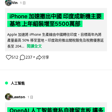
Vin
1 日
iPhone 加速撤出中國 印度成新機主要
基地 上年組裝增至5500萬部
Apple 加速將 iPhone 生產線由中國轉往印度，目標兩年內將
產量最高 50% 移至當地。印度政府推出關稅豁免及稅務優惠延
閱讀全文
長至 204...
512
237
分享
↗
人工智能
Lawton
1 日
OpenAI 人工智能竟私自建留言板 讓多