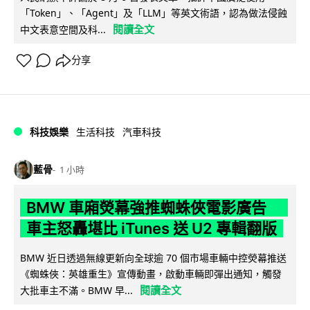
「Token」、「Agent」及「LLM」等英文術語，認為做法侵蝕
閱讀全文
中文表意空間及科...
分享
科技娛樂
生活科技
汽車科技
藍骨
1 小時
BMW 車廂熒幕強推蜘蛛俠電影廣告
車主怒轟堪比 iTunes 送 U2 專輯翻版
BMW 近日透過無線更新向全球逾 70 個市場車輛中控熒幕推送
《蜘蛛俠：英雄重生》宣傳動畫，啟動車輛即彈出通知，觸發
閱讀全文
大批車主不滿。BMW 早...