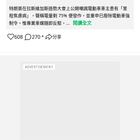
特朗普在拉斯維加斯造勢大會上公開嘲諷電動車車主患有「里
程焦慮病」，聲稱電量剩 75% 便發作，並重申已廢除電動車強
閱讀全文
制令。惟專業車媒隨即反駁，...
608
270
分享
↗
ADVERTISEMENT