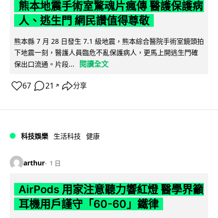
熊本地震手術室驚魂片瘋傳 醫護保護病
人、逃生門 網民讚值得尊敬
熊本縣 7 月 28 日發生 7.1 級地震，熊本綜合醫院手術室鏡頭拍
下地震一刻，醫護人員臨危不亂保護病人，更馬上開逃生門確
閱讀全文
保出口流通。片段...
67
21
分享
↗
科技娛樂
生活科技
健康
arthur
1 日
AirPods 用家注意聽力響紅燈 醫學界籲
耳機用戶謹守「60-60」鐵律