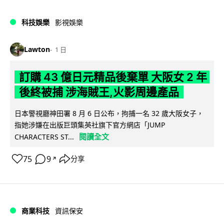
科技娛樂
影視娛樂
Lawton
1 日
訂購 43 億日元精品後棄單 大阪女 2 年
後終被捕 涉海賊王,火影周邊產品
日本警視廳神田署 8 月 6 日公布，拘捕一名 32 歲大阪女子，
指她涉嫌在出版巨頭集英社旗下官方網店「JUMP
閱讀全文
CHARACTERS ST...
75
9
分享
↗
商業科技
資訊保安