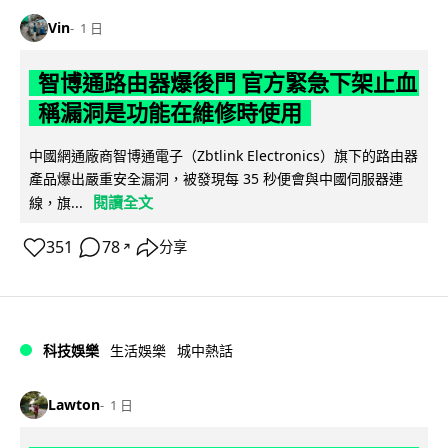
Vin
1 日
智博通路由器爆後門 官方緊急下架止血
稱漏洞是功能在維修時使用
中國網通廠商智博通電子（Zbtlink Electronics）旗下的路由器
產品爆出嚴重安全漏洞，被發現每 35 秒便會與中國伺服器連
閱讀全文
線，旗...
351
78
分享
↗
科技娛樂
生活娛樂
城中熱話
Lawton
1 日