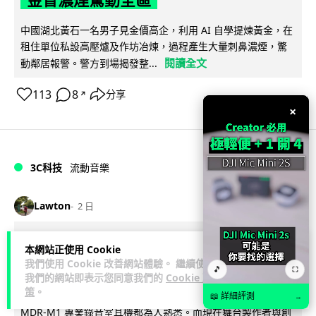
中國湖北黃石一名男子見金價高企，利用 AI 自學提煉黃金，在
租住單位私設高壓爐及作坊冶煉，過程產生大量刺鼻濃煙，驚
閱讀全文
動鄰居報警。警方到場揭發整...
113
8
分享
↗
×
3C科技
流動音樂
89
Lawton
2 日
【評測】Sony IER-M500 入耳式監聽
本網站正使用 Cookie
耳機：現場拍攝、後製監聽與人聲利器
我們使用 Cookie 改善網站體驗。 繼續使用
🎵
⛶
我們的網站即表示您同意我們的
Cookie 政
策
。
談到專業混音專用的聲音監聽耳機，Sony 經典 MDR-7506 到
📖 詳細評測
→
MDR-M1 專業錄音室耳機都為人熟悉。而現在舞台製作者與創