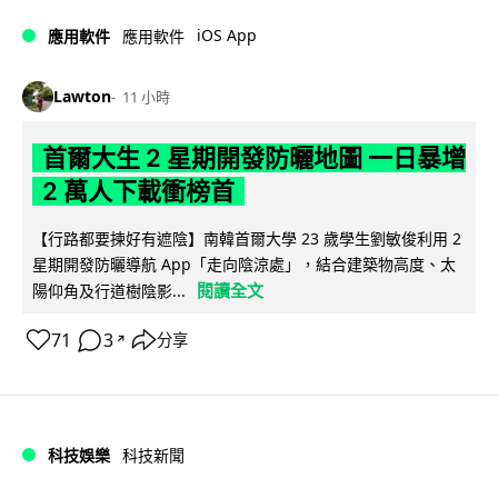
iOS App
應用軟件
應用軟件
Lawton
11 小時
首爾大生 2 星期開發防曬地圖 一日暴增
2 萬人下載衝榜首
【行路都要揀好有遮陰】南韓首爾大學 23 歲學生劉敏俊利用 2
星期開發防曬導航 App「走向陰涼處」，結合建築物高度、太
閱讀全文
陽仰角及行道樹陰影...
71
3
分享
↗
科技娛樂
科技新聞