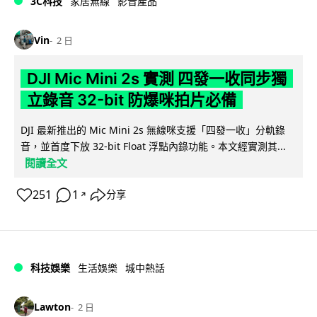
3C科技
家居無線
影音產品
Vin
2 日
DJI Mic Mini 2s 實測 四發一收同步獨
立錄音 32-bit 防爆咪拍片必備
DJI 最新推出的 Mic Mini 2s 無線咪支援「四發一收」分軌錄
音，並首度下放 32-bit Float 浮點內錄功能。本文經實測其...
閱讀全文
251
1
分享
↗
科技娛樂
生活娛樂
城中熱話
Lawton
2 日