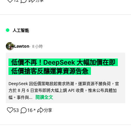
人工智能
Lawton
8 小時
低價不再！DeepSeek 大幅加價在即
低價搶客反釀運算資源告急
DeepSeek 因低價策略掀起需求熱潮，運算資源不勝負荷，官
方於 8 月 6 日宣布即將大幅上調 API 收費，惟未公布具體加
閱讀全文
幅。事件與...
53
16
分享
↗